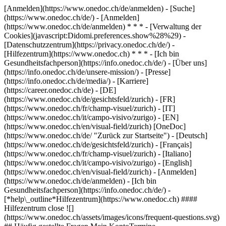
[Anmelden](https://www.onedoc.ch/de/anmelden) - [Suche]
(https://www.onedoc.ch/de/) - [Anmelden]
(https://www.onedoc.ch/de/anmelden) * * * - [Verwaltung der
Cookies](javascript:Didomi.preferences.show%28%29) -
[Datenschutzzentrum](https://privacy.onedoc.ch/de/) -
[Hilfezentrum](https://www.onedoc.ch) * * * - [Ich bin
Gesundheitsfachperson](https://info.onedoc.ch/de/) - [Über uns]
(https://info.onedoc.ch/de/unsere-mission/) - [Presse]
(https://info.onedoc.ch/de/media/) - [Karriere]
(https://career.onedoc.ch/de)
- [DE]
(https://www.onedoc.ch/de/gesichtsfeld/zurich) - [FR]
(https://www.onedoc.ch/fr/champ-visuel/zurich) - [IT]
(https://www.onedoc.ch/it/campo-visivo/zurigo) - [EN]
(https://www.onedoc.ch/en/visual-field/zurich) [OneDoc]
(https://www.onedoc.ch/de/ "Zurück zur Startseite") - [Deutsch]
(https://www.onedoc.ch/de/gesichtsfeld/zurich) - [Français]
(https://www.onedoc.ch/fr/champ-visuel/zurich) - [Italiano]
(https://www.onedoc.ch/it/campo-visivo/zurigo) - [English]
(https://www.onedoc.ch/en/visual-field/zurich)
- [Anmelden]
(https://www.onedoc.ch/de/anmelden) - [Ich bin
Gesundheitsfachperson](https://info.onedoc.ch/de/)
-
[*help\_outline*Hilfezentrum](https://www.onedoc.ch) ####
Hilfezentrum close ![]
(https://www.onedoc.ch/assets/images/icons/frequent-questions.svg)