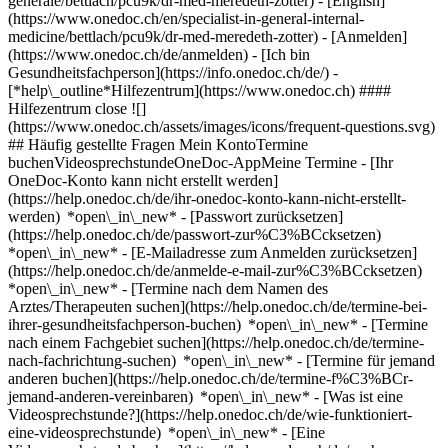
generale/bettlach/pcu9k/dr-med-meredeth-zotter) - [English]
(https://www.onedoc.ch/en/specialist-in-general-internal-
medicine/bettlach/pcu9k/dr-med-meredeth-zotter)
- [Anmelden]
(https://www.onedoc.ch/de/anmelden) - [Ich bin
Gesundheitsfachperson](https://info.onedoc.ch/de/)
-
[*help\_outline*Hilfezentrum](https://www.onedoc.ch) ####
Hilfezentrum close ![]
(https://www.onedoc.ch/assets/images/icons/frequent-questions.svg)
## Häufig gestellte Fragen Mein KontoTermine
buchenVideosprechstundeOneDoc-AppMeine Termine - [Ihr
OneDoc-Konto kann nicht erstellt werden]
(https://help.onedoc.ch/de/ihr-onedoc-konto-kann-nicht-erstellt-
werden) *open\_in\_new* - [Passwort zurücksetzen]
(https://help.onedoc.ch/de/passwort-zur%C3%BCcksetzen)
*open\_in\_new* - [E-Mailadresse zum Anmelden zurücksetzen]
(https://help.onedoc.ch/de/anmelde-e-mail-zur%C3%BCcksetzen)
*open\_in\_new*
- [Termine nach dem Namen des
Arztes/Therapeuten suchen](https://help.onedoc.ch/de/termine-bei-
ihrer-gesundheitsfachperson-buchen) *open\_in\_new* - [Termine
nach einem Fachgebiet suchen](https://help.onedoc.ch/de/termine-
nach-fachrichtung-suchen) *open\_in\_new* - [Termine für jemand
anderen buchen](https://help.onedoc.ch/de/termine-f%C3%BCr-
jemand-anderen-vereinbaren) *open\_in\_new*
- [Was ist eine
Videosprechstunde?](https://help.onedoc.ch/de/wie-funktioniert-
eine-videosprechstunde) *open\_in\_new* - [Eine