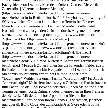
1. [OneDoc](https://www.onedoc.ch/de/)/ 2. [Facharzt für Allgemeine Innere Medizin](https://www.onedoc.ch/de/facharzt-fur-allgemeine-innere-medizin)/ 3. [Kanton Solothurn](https://www.onedoc.ch/de/facharzt-fur-allgemeine-innere-medizin/kanton-solothurn)/ 4. [Bettlach](https://www.onedoc.ch/de/facharzt-fur-allgemeine-innere-medizin/bettlach)/ 5. Dr. med. Meredeth Zotter ### Termin buchen bei Dr. med. Meredeth Zotter Füllen Sie die folgenden Felder aus 1 Ihr Patient:innenstatus Ich bin Neupatient:in bei Dr. med. Zotter Ich bin bereits als Patient:in erfasst bei Dr. med. Zotter * * * *touch\_app* Wählen Sie einen Termin *chevron\_left* Fr. 31 Juli *chevron\_right* Mehr Termine anzeigen Zeitfenster Termin buchen ### Laden Sie die OneDoc-App herunter Buchen Sie online einen Termin bei einem Arzt, Zahnarzt oder Therapeuten in Ihrer Nähe in der Schweiz. Mit der OneDoc-App können Sie alle Ihre medizinischen Termine von Ihrem Handy aus verwalten, jederzeit und überall. ![QR-Code, der zum Apple App Store oder Google Play leitet, um die OneDoc Patienten-App zu laden](https://www.onedoc.ch/assets/images/download-app-qr.jpeg) Scannen Sie den QR-Code, um die App herunterzuladen [![Laden Sie unsere App im App Store herunter!](https://www.onedoc.ch/assets/images/app-store-badge-de.svg)](https://apps.apple.com/ch/app/onedoc/id1592376413?l=fr)[![Laden Sie unsere App im Google Play Store herunter!](https://www.onedoc.ch/assets/images/google-play-badge-de.png)](https://play.google.com/store/apps/details?id=ch.onedoc.patient&hl=fr-CH) *keyboard\_arrow\_right* ## Verwandte Fachgebiete [Facharzt für Allgemeine Innere Medizin in Bern](https://www.onedoc.ch/de/facharzt-fur-allgemeine-innere-medizin/bern)[Facharzt für Allgemeine Innere Medizin in Basel](https://www.onedoc.ch/de/facharzt-fur-allgemeine-innere-medizin/basel)[Facharzt für Allgemeine Innere Medizin in Liestal](https://www.onedoc.ch/de/facharzt-fur-allgemeine-innere-medizin/liestal)[Facharzt für Allgemeine Innere Medizin in Neuenburg](https://www.onedoc.ch/de/facharzt-fur-allgemeine-innere-medizin/neuenburg)[Facharzt für Allgemeine Innere Medizin in Lyss](https://www.onedoc.ch/de/facharzt-fur-allgemeine-innere-medizin/lyss)[Facharzt für Allgemeine Innere Medizin in Biel](https://www.onedoc.ch/de/facharzt-fur-allgemeine-innere-medizin/biel)[Facharzt für Allgemeine Innere Medizin in Ostermundigen](https://www.onedoc.ch/de/facharzt-fur-allgemeine-innere-medizin/ostermundigen)[Facharzt für Allgemeine Innere Medizin in Freiburg](https://www.onedoc.ch/de/facharzt-fur-allgemeine-innere-medizin/freiburg)[Facharzt für Allgemeine Innere Medizin in Binningen](https://www.onedoc.ch/de/facharzt-fur-allgemeine-innere-medizin/binningen)[Facharzt für Allgemeine Innere Medizin in Pratteln](https://www.onedoc.ch/de/facharzt-fur-allgemeine-innere-medizin/pratteln)[Facharzt für Allgemeine Innere Medizin in Sissach](https://www.onedoc.ch/de/facharzt-fur-allgemeine-innere-medizin/sissach)[Facharzt für Allgemeine Innere Medizin in Bettlach](https://www.onedoc.ch/de/facharzt-fur-allgemeine-innere-medizin/bettlach)[Facharzt für Allgemeine Innere Medizin in Belp](https://www.onedoc.ch/de/facharzt-fur-allgemeine-innere-medizin/belp)[Facharzt für Allgemeine Innere Medizin in Avenches](https://www.onedoc.ch/de/facharzt-fur-allgemeine-innere-medizin/avenches)[Facharzt für Allgemeine Innere Medizin in Köniz](https://www.onedoc.ch/de/facharzt-fur-allgemeine-innere-medizin/koniz)[Facharzt für Allgemeine Innere Medizin in Worb](https://www.onedoc.ch/de/facharzt-fur-allgemeine-innere-medizin/worb)[Facharzt für Allgemeine Innere Medizin in Schöftland](https://www.onedoc.ch/de/facharzt-fur-allgemeine-innere-medizin/schoftland)[Facharzt für Allgemeine Innere Medizin in Vechigen](https://www.onedoc.ch/de/facharzt-fur-allgemeine-innere-medizin/vechigen)[Facharzt für Allgemeine Innere Medizin in Courtelary](https://www.onedoc.ch/de/facharzt-fur-allgemeine-innere-medizin/courtelary)[Facharzt für Allgemeine Innere Medizin in Kaiseraugst](https://www.onedoc.ch/de/facharzt-fur-allgemeine-innere-medizin/kaiseraugst)[Facharzt für Allgemeine Innere Medizin in Rüdtligen](https://www.onedoc.ch/de/facharzt-fur-allgemeine-innere-medizin/rudtligen) *keyboard\_arrow\_right* ## Beliebte Suchbegriffe [Physiotherapeut in Basel](https://www.onedoc.ch/de/physiotherapeut/basel)[Hausarzt (Allgemeinmedizin) in Bern](https://www.onedoc.ch/de/hausarzt-allgemeinmedizin/bern)[Gynäkologe (Frauenarzt und Geburtshelfer) in Bern](https://www.onedoc.ch/de/gynakologe-frauenarzt-und-geburtshelfer/bern)[Physiotherapeut in Bern](https://www.onedoc.ch/de/physiotherapeut/bern)[Augenarzt in Bern](https://www.onedoc.ch/de/augenarzt/bern)[Facharzt für Allgemeine Innere Medizin in Bern](https://www.onedoc.ch/de/facharzt-fur-allgemeine-innere-medizin/bern)[Osteopath in Freiburg](https://www.onedoc.ch/de/osteopath/freiburg)[Facharzt für Allgemeine Innere Medizin in Basel](https://www.onedoc.ch/de/facharzt-fur-allgemeine-innere-medizin/basel)[Hausarzt (Allgemeinmedizin) in Neuenburg](https://www.onedoc.ch/de/hausarzt-allgemeinmedizin/neuenburg)[Hausarzt (Allgemeinmedizin) in Basel](https://www.onedoc.ch/de/hausarzt-allgemeinmedizin/basel)[Orthopädischer Chirurg in Bern](https://www.onedoc.ch/de/orthopadischer-chirurg/bern)[Medizinischer Masseur (Massage) in Bern](https://www.onedoc.ch/de/medizinischer-masseur-massage/bern)[Masseur (klassische Massage) in Freiburg](https://www.onedoc.ch/de/masseur-klassische-massage/freiburg)[Zahnarzt in Bern](https://www.onedoc.ch/de/zahnarzt/bern)[Physiotherapeut in Freiburg](https://www.onedoc.ch/de/physiotherapeut/freiburg)[Reflexologietherapeut in Freiburg](https://www.onedoc.ch/de/reflexologietherapeut/freiburg)[Impfzentrum in Basel](https://www.onedoc.ch/de/impfzentrum/basel)[Dentalhygieniker in Bern](https://www.onedoc.ch/de/dentalhygieniker/bern)[Hausarzt (Allgemeinmedizin) in Freiburg](https://www.onedoc.ch/de/hausarzt-allgemeinmedizin/freiburg)[Masseur (klassische Massage) in Bern](https://www.onedoc.ch/de/masseur-klassische-massage/bern)[Hautarzt (Dermatologe) in Basel](https://www.onedoc.ch/de/hautarzt-dermatologe/basel) *keyboard\_arrow\_right* ## Finden Sie einen Arzt oder Therapeuten [Ärzte- und Therapeutenverzeichnis](https://www.onedoc.ch/de/verzeichnis) [A](https://www.onedoc.ch/de/verzeichnis/A) [B](https://www.onedoc.ch/de/verzeichnis/B) [C](https://www.onedoc.ch/de/verzeichnis/C) [D](https://www.onedoc.ch/de/verzeichnis/D) [E](https://www.onedoc.ch/de/verzeichnis/E) [F](https://www.onedoc.ch/de/verzeichnis/F) [G](https://www.onedoc.ch/de/verzeichnis/G) [H](https://www.onedoc.ch/de/verzeichnis/H) [I](https://www.onedoc.ch/de/verzeichnis/I) [J](https://www.onedoc.ch/de/verzeichnis/J) [K](https://www.onedoc.ch/de/verzeichnis/K) [L](https://www.onedoc.ch/de/verzeichnis/L) [M](https://www.onedoc.ch/de/verzeichnis/M) [N](https://www.onedoc.ch/de/verzeichnis/N) [O](https://www.onedoc.ch/de/verzeichnis/O) [P](https://www.onedoc.ch/de/verzeichnis/P) [Q](https://www.onedoc.ch/de/verzeichnis/Q) [R](https://www.onedoc.ch/de/verzeichnis/R) [S](https://www.onedoc.ch/de/verzeichnis/S) [T](https://www.onedoc.ch/de/verzeichnis/T) [U](https://www.onedoc.ch/de/verzeichnis/U) [V](https://www.onedoc.ch/de/verzeichnis/V) [W](https://www.onedoc.ch/de/verzeichnis/W) [X](https://www.onedoc.ch/de/verzeichnis/X) [Y](https://www.onedoc.ch/de/verzeichnis/Y) [Z](https://www.onedoc.ch/de/verzeichnis/Z) ## OneDoc [Ich bin Gesundheitsfachperson](https://info.onedoc.ch/de/) [Über uns](https://info.onedoc.ch/de/unsere-mission/) [Presse](https://info.onedoc.ch/de/media/) [Karriere](https://career.onedoc.ch/de) [Datenschutzzentrum](https://privacy.onedoc.ch/de/) [Verwaltung der Cookies](javascript:Didomi.preferences.show%28%29) [Hilfezentrum](https://help.onedoc.ch/de/) ## Sprachen [Deutsch](https://www.onedoc.ch/de/facharztin-fur-allgemeine-innere-medizin/bettlach/pcu9k/dr-med-meredeth-zotter) [Français](https://www.onedoc.ch/fr/specialiste-en-medecine-interne-generale/bache/pcu9k/dr-med-meredeth-zotter) [Italiano](https://www.onedoc.ch/it/specialista-in-medicina-interna-generale/bettlach/pcu9k/dr-med-meredeth-zotter) [English](https://www.onedoc.ch/en/specialist-in-general-internal-medicine/bettlach/pcu9k/dr-med-meredeth-zotter) ## Verwandte Fachgebiete [Facharzt für Allgemeine Innere Medizin in Bern](https://www.onedoc.ch/de/facharzt-fur-allgemeine-innere-medizin/bern) [Facharzt für Allgemeine Innere Medizin in Basel](https://www.onedoc.ch/de/facharzt-fur-allgemeine-innere-medizin/basel) [Facharzt für Allgemeine Innere Medizin in Liestal](https://www.onedoc.ch/de/facharzt-fur-allgemeine-innere-medizin/liestal) [Facharzt für Allgemeine Innere Medizin in Neuenburg](https://www.onedoc.ch/de/facharzt-fur-allgemeine-innere-medizin/neuenburg) [Facharzt für Allgemeine Innere Medizin in Lyss](https://www.onedoc.ch/de/facharzt-fur-allgemeine-innere-medizin/lyss) [Facharzt für Allgemeine Innere Medizin in Biel](https://www.onedoc.ch/de/facharzt-fur-allgemeine-innere-medizin/biel) [Facharzt für Allgemeine Innere Medizin in Ostermundigen](https://www.onedoc.ch/de/facharzt-fur-allgemeine-innere-medizin/ostermundigen) [Facharzt für Allgemeine Innere Medizin in Freiburg](https://www.onedoc.ch/de/facharzt-fur-allgemeine-innere-medizin/freiburg) [Facharzt für Allgemeine Innere Medizin in Binningen](https://www.onedoc.ch/de/facharzt-fur-allgemeine-innere-medizin/binningen) [Facharzt für Allgemeine Innere Medizin in Pratteln](https://www.onedoc.ch/de/facharzt-fur-allgemeine-innere-medizin/pratteln) [Facharzt für Allgemeine Innere Medizin in Sissach](https://www.onedoc.ch/de/facharzt-fur-allgemeine-innere-medizin/sissach) [Facharzt für Allgemeine Innere Medizin in Bettlach](https://www.onedoc.ch/de/facharzt-fur-allgemeine-innere-medizin/bettlach) [Facharzt für Allgemeine Innere Medizin in Belp](https://www.onedoc.ch/de/facharzt-fur-allgemeine-innere-medizin/belp) [Facha