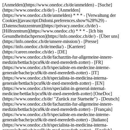
[Anmelden](https://www.onedoc.ch/de/anmelden) - [Suche]
(https://www.onedoc.ch/de/) - [Anmelden]
(https://www.onedoc.ch/de/anmelden) * * * - [Verwaltung der
Cookies](javascript:Didomi.preferences.show%28%29) -
[Datenschutzzentrum](https://privacy.onedoc.ch/de/) -
[Hilfezentrum](https://www.onedoc.ch) * * * - [Ich bin
Gesundheitsfachperson](https://info.onedoc.ch/de/) - [Über uns]
(https://info.onedoc.ch/de/unsere-mission/) - [Presse]
(https://info.onedoc.ch/de/media/) - [Karriere]
(https://career.onedoc.ch/de)
- [DE]
(https://www.onedoc.ch/de/facharztin-fur-allgemeine-innere-
medizin/bettlach/pcu9k/dr-med-meredeth-zotter) - [FR]
(https://www.onedoc.ch/fr/specialiste-en-medecine-interne-
generale/bache/pcu9k/dr-med-meredeth-zotter) - [IT]
(https://www.onedoc.ch/it/specialista-in-medicina-interna-
generale/bettlach/pcu9k/dr-med-meredeth-zotter) - [EN]
(https://www.onedoc.ch/en/specialist-in-general-internal-
medicine/bettlach/pcu9k/dr-med-meredeth-zotter) [OneDoc]
(https://www.onedoc.ch/de/ "Zurück zur Startseite") - [Deutsch]
(https://www.onedoc.ch/de/facharztin-fur-allgemeine-innere-
medizin/bettlach/pcu9k/dr-med-meredeth-zotter) - [Français]
(https://www.onedoc.ch/fr/specialiste-en-medecine-interne-
generale/bache/pcu9k/dr-med-meredeth-zotter) - [Italiano]
(https://www.onedoc.ch/it/specialista-in-medicina-interna-