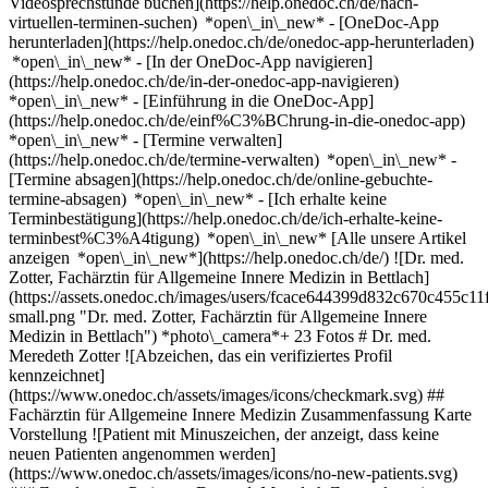
Videosprechstunde buchen](https://help.onedoc.ch/de/nach-
virtuellen-terminen-suchen) *open\_in\_new*
- [OneDoc-App
herunterladen](https://help.onedoc.ch/de/onedoc-app-herunterladen)
*open\_in\_new* - [In der OneDoc-App navigieren]
(https://help.onedoc.ch/de/in-der-onedoc-app-navigieren)
*open\_in\_new* - [Einführung in die OneDoc-App]
(https://help.onedoc.ch/de/einf%C3%BChrung-in-die-onedoc-app)
*open\_in\_new*
- [Termine verwalten](https://help.onedoc.ch/de/termine-verwalten) *open\_in\_new* - [Termine absagen](https://help.onedoc.ch/de/online-gebuchte-termine-absagen) *open\_in\_new* - [Ich erhalte keine Terminbestätigung](https://help.onedoc.ch/de/ich-erhalte-keine-terminbest%C3%A4tigung) *open\_in\_new* [Alle unsere Artikel anzeigen *open\_in\_new*](https://help.onedoc.ch/de/) ![Dr. med. Zotter, Fachärztin für Allgemeine Innere Medizin in Bettlach](https://assets.onedoc.ch/images/users/fcace644399d832c670c455c11f8e2ed61f7444195bb0da012a8fdb859359c4f-small.png "Dr. med. Zotter, Fachärztin für Allgemeine Innere Medizin in Bettlach") *photo\_camera*+ 23 Fotos # Dr. med. Meredeth Zotter ![Abzeichen, das ein verifiziertes Profil kennzeichnet](https://www.onedoc.ch/assets/images/icons/checkmark.svg) ## Fachärztin für Allgemeine Innere Medizin Zusammenfassung Karte Vorstellung ![Patient mit Minuszeichen, der anzeigt, dass keine neuen Patienten angenommen werden](https://www.onedoc.ch/assets/images/icons/no-new-patients.svg) ### Zugelassene Patienten Dr. med. Meredeth Zotter akzeptiert keine neuen Patienten ![Aktenkoffer-Symbol, das die Fachgebiete der Fachperson ank\u00fcndigt](https://www.onedoc.ch/assets/images/icons/specialties.svg) ### Fachrichtungen Allgemeine Innere Medizin ![Standortmarker, der Karte und Zugangsinformationen zur Praxis anzeigt](https://www.onedoc.ch/assets/images/icons/map.svg) ### Karte und Anreiseinformationen #### [Ärztezentrum Bettlach](https://www.onedoc.ch/de/medizinische-praxis/bettlach/eo8j/arztezentrum-bettlach) Bielstrasse 31 2544 Bettlach #### Öffnungszeiten Derzeit geschlossen - Öffnet am Samstag um 08:00 *expand\_more* Montag: 07:00 - 18:00 Dienstag: 07:00 - 18:00 Mittwoch: 07:00 - 18:00 Donnerstag: 07:00 - 18:00 Freitag: 07:00 - 18:00 Samstag: 08:00 - 11:00 Sonntag: Geschlossen ![Dokument-Symbol, das die Vorstellung der Praxis ankündigt](https://www.onedoc.ch/assets/images/icons/presentation.svg) ### Vorstellung der Gesundheitsfachperson ## Meredeth Zotter Fachärztin FMH für allgemeine innere Medizin Seit 2025 als Hausärztin im Ärztezentrum Bettlach __Werdegang__ - Staatsexamen Universität Bern (2017) - Weiterbildung von 2018-2024 in Notfallmedizin, innerer Medizin und Hausarztmedizin. [*arrow\_drop\_down*Mehr anzeigen](https://www.onedoc.ch) [![Dr. med. Zotter, Fachärztin für Allgemeine Innere Medizin in Bettlach](https://assets.onedoc.ch/images/users/fcace644399d832c670c455c11f8e2ed61f7444195bb0da012a8fdb859359c4f-small.png "Dr. med. Zotter, Fachärztin für Allgemeine Innere Medizin in Bettlach")](https://assets.onedoc.ch/images/users/fcace644399d832c670c455c11f8e2ed61f7444195bb0da012a8fdb859359c4f.png)[![Ärztezentrum Bettlach, Medizinische Praxis in Bettlach](https://assets.onedoc.ch/images/entities/a0b4035bb22268e277383c3b384227d39bd2c4de69f332c493a2c666db56f0c9-small.jpg "Ärztezentrum Bettlach, Medizinische Praxis in Bettlach")](https://assets.onedoc.ch/images/entities/a0b4035bb22268e277383c3b384227d39bd2c4de69f332c493a2c666db56f0c9.jpg)[![Ärztezentrum Bettlach, Medizinische Praxis in Bettlach](https://assets.onedoc.ch/images/entities/7fb38bf2a962a767b5a12222a73aca8a3fdcfc1a73238b3aa8da7a86b4882e9a-small.jpg "Ärztezentrum Bettlach, Medizinische Praxis in Bettlach")](https://assets.onedoc.ch/images/entities/7fb38bf2a962a767b5a12222a73aca8a3fdcfc1a73238b3aa8da7a86b4882e9a.jpg)[![Ärztezentrum Bettlach, Medizinische Praxis in Bettlach](https://assets.onedoc.ch/images/entities/21297699fd4b0fdf974b10b7948dcc301296af10724cb4436c5fd354b5364670-small.jpg "Ärztezentrum Bettlach, Medizinische Praxis in Bettlach")](https://assets.onedoc.ch/images/entities/21297699fd4b0fdf974b10b7948dcc301296af10724cb4436c5fd354b5364670.jpg)[![Ärztezentrum Bettlach, Medizinische Praxis in Bettlach](https://assets.onedoc.ch/images/entities/4db680bea3852f23bf28e682035ca0a2344aa31012535a6a3592c2994c7f037f-small.jpg "Ärztezentrum Bettlach, Medizinische Praxis in Bettlach")](https://assets.onedoc.ch/images/entities/4db680bea3852f23bf28e682035ca0a2344aa31012535a6a3592c2994c7f037f.jpg)[![Ärztezentrum Bettlach, Medizinische Praxis in Bettlach](https://assets.onedoc.ch/images/entities/c9f9bd315f94a0d99bd994a4be7ff4283703eb58e2aa6364a36fdfbc14563263-small.jpg "Ärztezentrum Bettlach, Medizinische Praxis in Bettlach")](https://assets.onedoc.ch/images/entities/c9f9bd315f94a0d99bd994a4be7ff4283703eb58e2aa6364a36fdfbc14563263.jpg)[![Ärztezentrum Bettlach, Medizinische Praxis in Bettlach](https://assets.onedoc.ch/images/entities/4e471b25475395200abfbcf95cfdec4fc794b670c13f80decd0fd0c8dab0447f-small.jpg "Ärztezentrum Bettlach, Medizinische Praxis in Bettlach")](https://assets.onedoc.ch/images/entities/4e471b25475395200abfbcf95cfdec4fc794b670c13f80decd0fd0c8dab0447f.jpg)[![Ärztezentrum Bettlach, Medizinische Praxis in Bettlach](https://assets.onedoc.ch/images/entities/1134a69d5baf6b636bc126c8b54dd07864685cc4cad4eab5a367356e0d51dce1-small.jpg "Ärztezentrum Bettlach, Medizinische Praxis in Bettlach")](https://assets.onedoc.ch/images/entities/1134a69d5baf6b636bc126c8b54dd07864685cc4cad4eab5a367356e0d51dce1.jpg)[![Ärztezentrum Bettlach, Medizinische Praxis in Bettlach](https://assets.onedoc.ch/images/entities/68be93aa1c5dfe0026df441a12027ec91e59e2c4efcd033b59f874ea569cb594-small.jpg "Ärztezentrum Bettlach, Medizinische Praxis in Bettlach")](https://assets.onedoc.ch/images/entities/68be93aa1c5dfe0026df441a12027ec91e59e2c4efcd033b59f874ea569cb594.jpg)[![Ärztezentrum Bettlach, Medizinische Praxis in Bettlach](https://assets.onedoc.ch/images/entities/aaac9930f95a0097b07fba630255c169b8bbe816c2d0ea42c8a690582d23ca24-small.jpg "Ärztezentrum Bettlach, Medizinische Praxis in Bettlach")](https://assets.onedoc.ch/images/entities/aaac9930f95a0097b07fba630255c169b8bbe816c2d0ea42c8a690582d23ca24.jpg)[![Ärztezentrum Bettlach, Medizinische Praxis in Bettlach](https://assets.onedoc.ch/images/entities/f0a915fafa3a2c0dd79b1de8a13ad60947821e5ce0b3be002a4a83fb079996bd-small.jpg "Ärztezentrum Bettlach, Medizinische Praxis in Bettlach")](https://assets.onedoc.ch/images/entities/f0a915fafa3a2c0dd79b1de8a13ad60947821e5ce0b3be002a4a83fb079996bd.jpg)[![Ärztezentrum Bettlach, Medizinische Praxis in Bettlach](https://assets.onedoc.ch/images/entities/d89294b0f8518ff3fd3c7660bae98d644f56fa4123b2e2cf65bc3982cf73401b-small.jpg "Ärztezentrum Bettlach, Medizinische Praxis in Bettlach")](https://assets.onedoc.ch/images/entities/d89294b0f8518ff3fd3c7660bae98d644f56fa4123b2e2cf65bc3982cf73401b.jpg)[![Ärztezentrum Bettlach, Medizinische Praxis in Bettlach](https://assets.onedoc.ch/images/entities/024b17677f632c8796efdde8afd6fcf649728f3475760900a19b3c6f323e1b97-small.jpg "Ärztezentrum Bettlach, Medizinische Praxis in Bettlach")](https://assets.onedoc.ch/images/entities/024b17677f632c8796efdde8afd6fcf649728f3475760900a19b3c6f323e1b97.jpg)[![Ärztezentrum Bettlach, Medizinische Praxis in Bettlach](https://assets.onedoc.ch/images/entities/8d6c2d1e29a4da45996c426518df29890853ad5c64d562eac8fc474b5cdcba98-small.jpg "Ärztezentrum Bettlach, Medizinische Praxis in Bettlach")](https://assets.onedoc.ch/images/entities/8d6c2d1e29a4da45996c426518df29890853ad5c64d562eac8fc474b5cdcba98.jpg)[![Ärztezentrum Bettlach, Medizinische Praxis in Bettlach](https://assets.onedoc.ch/images/entities/fdb2f25149b35b9f8b0a6a2be4b2a1c5986a48b187094c037c6afe0bee5af266-small.jpg "Ärztezentrum Bettlach, Medizinische Praxis in Bettlach")](https://assets.onedoc.ch/images/entities/fdb2f25149b35b9f8b0a6a2be4b2a1c5986a48b187094c037c6afe0bee5af266.jpg)[![Ärztezentrum Bettlach, Medizinische Praxis in Bettlach](https://assets.onedoc.ch/images/entities/f9b617267347e019b30f64d41ab2456ce9d6262b2d18db5d32cf542d60c2498c-small.jpg "Ärztezentrum Bettlach, Medizinische Praxis in Bettlach")](https://assets.onedoc.ch/images/entities/f9b617267347e019b30f64d41ab2456ce9d6262b2d18db5d32cf542d60c2498c.jpg)[![Ärztezentrum Bettlach, Medizinische Praxis in Bettlach](https://assets.onedoc.ch/images/entities/90b90ab19c2cb4ba66916b46bf27e93d675e6567942dd60c90c6786e2cfd7937-small.jpg "Ärztezentrum Bettlach, Medizinische Praxis in Bettlach")](https://assets.onedoc.ch/images/entities/90b90ab19c2cb4ba66916b46bf27e93d675e6567942dd60c90c6786e2cfd7937.jpg)[![Ärztezentrum Bettlach, Medizinische Praxis in Bettlach](https://assets.onedoc.ch/images/entities/641af3d1e88723c369f540727343a9d2a792693c92003138dd9b735bc689795d-small.jpg "Ärztezentrum Bettlach, Medizinische Praxis in Bettlach")](https://assets.onedoc.ch/images/entities/641af3d1e88723c369f540727343a9d2a792693c92003138dd9b735bc689795d.jpg)[![Ärztezentrum Bettlach, Medizinische Praxis in Bettlach](https://assets.onedoc.ch/images/entities/a0aabfe8fbd3afb8b182a27d6a2975d63753e36399f6b347aaf14d313564a7e1-small.jpg "Ärztezentrum Bettlach, Medizinische Praxis in Bettlach")](https://assets.onedoc.ch/images/entities/a0aabfe8fbd3afb8b182a27d6a2975d63753e36399f6b347aaf14d313564a7e1.jpg)[![Ärztezentrum Bettlach, Medizinische Praxis in Bettlach](https://assets.onedoc.ch/images/entities/2ad09a00eac2bdd66569f5fd65a4ecff4a8bfefb2497af9a340f432cfc1f8c89-small.jpg "Ärztezentrum Bettlach, Medizinische Praxis in Bettlach")](https://assets.onedoc.ch/images/entities/2ad09a00eac2bdd66569f5fd65a4ecff4a8bfefb2497af9a340f432cfc1f8c89.jpg)[![Ärztezentrum Bettlach, Medizinische Praxis in Bettlach](https://assets.onedoc.ch/images/entities/728024b0b22fc4d639f61e22f0cb121a46890598edf191348eb890cf96664d4b-small.jpg "Ärztezentrum Bettlach, Medizinische Praxis in Bettlach")](https://assets.onedoc.ch/images/entities/728024b0b22fc4d639f61e22f0cb121a46890598edf191348eb890cf96664d4b.jpg)[![Ärztezentrum Bettlach, Medizinische Praxis in Bettlach](https://assets.onedoc.ch/images/entities/16853b0bba8f66953534ccf8b53a10efaef7c278aaae5938287fbd42a9b8afa0-small.jpg "Ärztezentrum Bettlach, Medizinische Praxis in Bettlach")](https://assets.onedoc.ch/images/entities/16853b0bba8f66953534ccf8b53a10efaef7c278aaae5938287fbd42a9b8afa0.jpg)[![Ärztezentrum Bettlach, Medizinische Praxis