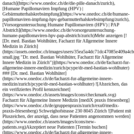
.ch/de/vorsorgeuntersuchung-humane-papillomaviren-hpv-pap-abstrich/zurich)Mehr anzeigen [![Dr. med. Bastian Wohlhüter, Facharzt für Allgemeine Innere Medizin in Zürich](https://assets.onedoc.ch/images/users/35ea5a4dc71dc47085e409a4cb0aa8ababcf186d43c62b20d2326adec91c9486-small.jpg "Dr. med. Bastian Wohlhüter, Facharzt für Allgemeine Innere Medizin in Zürich")](https://www.onedoc.ch/de/facharzt-fur-allgemeine-innere-medizin/zurich/pcype/dr-med-bastian-wohlhuter) ### [Dr. med. Bastian Wohlhüter](https://www.onedoc.ch/de/facharzt-fur-allgemeine-innere-medizin/zurich/pcype/dr-med-bastian-wohlhuter) ![Abzeichen, das ein verifiziertes Profil kennzeichnet](https://www.onedoc.ch/assets/images/icons/checkmark.svg) Facharzt für Allgemeine Innere Medizin [mediX praxis friesenberg](https://www.onedoc.ch/de/gruppenpraxis/zurich/exu0/medix-praxis-friesenberg) Schweighofstrasse 230 8045 Zürich ![Patient mit Pluszeichen, der anzeigt, dass neue Patienten angenommen werden](https://www.onedoc.ch/assets/images/icons/new-patients.svg)Akzeptiert neue Patienten [Termin buchen](https://www.onedoc.ch/de/facharzt-fur-allgemeine-innere-medizin/zurich/pcype/dr-med-bastian-wohlhuter) Expertisen:[Vorsorgeuntersuchung | Check up](https://www.onedoc.ch/de/vorsorgeuntersuchung-check-up/zurich), [Impfungen bei Kindern | Impfungen bei Säuglingen | Impfberatung Pädiatrie](https://www.onedoc.ch/de/impfungen-bei-kindern-impfungen-bei-sauglingen-impfberatung-padiatrie/zurich), [Infusionstherapie | Drip spa](https://www.onedoc.ch/de/infusionstherapie-drip-spa/zurich), [Grippe | Influenza | Grippesymptome | Schnupfen](https://www.onedoc.ch/de/grippe-influenza-grippesymptome-schnupfen/zurich), [Bestimmung des Vitamin-D-Spiegels](https://www.onedoc.ch/de/bestimmung-des-vitamin-d-spiegels/zurich), [Reiseberatung](https://www.onedoc.ch/de/reiseberatung/zurich)Mehr anzeigen Expertisen:[Vorsorgeuntersuchung | Check up](https://www.onedoc.ch/de/vorsorgeuntersuchung-check-up/zurich), [Impfungen bei Kindern | Impfungen bei Säuglingen | Impfberatung Pädiatrie](https://www.onedoc.ch/de/impfungen-bei-kindern-impfungen-bei-sauglingen-impfberatung-padiatrie/zurich), [Infusionstherapie | Drip spa](https://www.onedoc.ch/de/infusionstherapie-drip-spa/zurich), [Grippe | Influenza | Grippesymptome | Schnupfen](https://www.onedoc.ch/de/grippe-influenza-grippesymptome-schnupfen/zurich), [Bestimmung des Vitamin-D-Spiegels](https://www.onedoc.ch/de/bestimmung-des-vitamin-d-spiegels/zurich), [Reiseberatung](https://www.onedoc.ch/de/reiseberatung/zurich)Mehr anzeigen [![Dipl. Arzt Usama Amin Bagum, Facharzt für Allgemeine Innere Medizin in Zürich](https://assets.onedoc.ch/images/users/68faa2044c91f466ad3005b8e83fec2558e7b26c285017b00eab65da8567d171-small.jpg "Dipl. Arzt Usama Amin Bagum, Facharzt für Allgemeine Innere Medizin in Zürich")](https://www.onedoc.ch/de/facharzt-fur-allgemeine-innere-medizin/zurich/pczug/dipl-arzt-usama-amin-bagum) ### [Dipl. Arzt Usama Amin Bagum](https://www.onedoc.ch/de/facharzt-fur-allgemeine-innere-medizin/zurich/pczug/dipl-arzt-usama-amin-bagum) ![Abzeichen, das ein verifiziertes Profil kennzeichnet](https://www.onedoc.ch/assets/images/icons/checkmark.svg) Facharzt für Allgemeine Innere Medizin [Hausarzt- und Spezialarztpraxis Dr. med. A. Knoflach](https://www.onedoc.ch/de/medizinische-praxis/zurich/ebdwm/hausarzt-und-spezialarztpraxis-dr-med-a-knoflach) Birmensdorferstrasse 380 8055 Zürich ![Patient mit Pluszeichen, der anzeigt, dass neue Patienten angenommen werden](https://www.onedoc.ch/assets/images/icons/new-patients.svg)Akzeptiert neue Patienten [Termin buchen](https://www.onedoc.ch/de/facharzt-fur-allgemeine-innere-medizin/zurich/pczug/dipl-arzt-usama-amin-bagum) Expertisen:[Vorsorgeuntersuchung | Check up](https://www.onedoc.ch/de/vorsorgeuntersuchung-check-up/zurich), [Grippe | Influenza | Grippesymptome | Schnupfen](https://www.onedoc.ch/de/grippe-influenza-grippesymptome-schnupfen/zurich), [Aktualisierung des Impfbuchs](https://www.onedoc.ch/de/aktualisierung-des-impfbuchs/zurich), [Vorsorgeuntersuchung Harnwegsinfektionen](https://www.onedoc.ch/de/vorsorgeuntersuchung-harnwegsinfektionen/zurich), [Blutentnahme | Blutprobe](https://www.onedoc.ch/de/blutentnahme-blutprobe/zurich), [Messung des Eisenspiegels | Ferritin](https://www.onedoc.ch/de/messung-des-eisenspiegels-ferritin/zurich), [Bestimmung des Vitamin-D-Spiegels](https://www.onedoc.ch/de/bestimmung-des-vitamin-d-spiegels/zurich), [Infusionstherapie | Drip spa](https://www.onedoc.ch/de/infusionstherapie-drip-spa/zurich), [Elektrokardiogramm (EKG)](https://www.onedoc.ch/de/elektrokardiogramm-ekg/zurich)Mehr anzeigen Expertisen:[Vorsorgeuntersuchung | Check up](https://www.onedoc.ch/de/vorsorgeuntersuchung-check-up/zurich), [Grippe | Influenza | Grippesymptome | Schnupfen](https://www.onedoc.ch/de/grippe-influenza-grippesymptome-schnupfen/zurich), [Aktualisierung des Impfbuchs](https://www.onedoc.ch/de/aktualisierung-des-impfbuchs/zurich), [Vorsorgeuntersuchung Harnwegsinfektionen](https://www.onedoc.ch/de/vorsorgeuntersuchung-harnwegsinfektionen/zurich), [Blutentnahme | Blutprobe](https://www.onedoc.ch/de/blutentnahme-blutprobe/zurich), [Messung des Eisenspiegels | Ferritin](https://www.onedoc.ch/de/messung-des-eisenspiegels-ferritin/zurich), [Bestimmung des Vitamin-D-Spiegels](https://www.onedoc.ch/de/bestimmung-des-vitamin-d-spiegels/zurich), [Infusionstherapie | Drip spa](https://www.onedoc.ch/de/infusionstherapie-drip-spa/zurich), [Elektrokardiogramm (EKG)](https://www.onedoc.ch/de/elektrokardiogramm-ekg/zurich)Mehr anzeigen [![Dipl. Arzt Michel Pinto, Assistenzarzt in Zürich](https://assets.onedoc.ch/images/users/320b88c6f74281b9ec9b73d4413e2b09432c73b2ff48456948fb2c2b227782bd-small.jpg "Dipl. Arzt Michel Pinto, Assistenzarzt in Zürich")](https://www.onedoc.ch/de/hausarzt-allgemeinmedizin/zurich/pcshv/dipl-arzt-michel-pinto) ### [Dipl. Arzt Michel Pinto](https://www.onedoc.ch/de/hausarzt-allgemeinmedizin/zurich/pcshv/dipl-arzt-michel-pinto) ![Abzeichen, das ein verifiziertes Profil kennzeichnet](https://www.onedoc.ch/assets/images/icons/checkmark.svg) [Assistenzarzt](https://www.onedoc.ch/de/hausarzt-allgemeinmedizin/zurich), Assistenzarzt Allgemeine Innere Medizin [Arzthaus Zürich Stadelhofen](https://www.onedoc.ch/de/medizinisches-zentrum/zurich/ewil/arzthaus-zurich-stadelhofen) Goethestrasse 14 8001 Zürich ![Patient mit Pluszeichen, der anzeigt, dass neue Patienten angenommen werden](https://www.onedoc.ch/assets/images/icons/new-patients.svg)Akzeptiert neue Patienten [Termin buchen](https://www.onedoc.ch/de/hausarzt-allgemeinmedizin/zurich/pcshv/dipl-arzt-michel-pinto) Expertisen:[Arbeitsmedizinische Vorsorgeuntersuchung](https://www.onedoc.ch/de/arbeitsmedizinische-vorsorgeuntersuchung/zurich), [Hausärztlicher Notfall](https://www.onedoc.ch/de/hausarztlicher-notfall/zurich), [Holter EKG | Langzeit-EKG](https://www.onedoc.ch/de/holter-ekg-langzeit-ekg/zurich), [Langzeit-Blutdruck | 24h Blutdruckmessung](https://www.onedoc.ch/de/langzeit-blutdruck-24h-blutdruckmessung/zurich), [Impfberatung](https://www.onedoc.ch/de/impfberatung/zurich), [Hepatitis A/B Impfung](https://www.onedoc.ch/de/hepatitis-a-b-impfung/zurich), [Humane Papillomaviren Impfung (HPV) | Gebärmutterhalskrebsimpfung](https://www.onedoc.ch/de/humane-papillomaviren-impfung-hpv-gebarmutterhalskrebsimpfung/zurich)Mehr anzeigen Expertisen:[Arbeitsmedizinische Vorsorgeuntersuchung](https://www.onedoc.ch/de/arbeitsmedizinische-vorsorgeuntersuchung/zurich), [Hausärztlicher Notfall](https://www.onedoc.ch/de/hausarztlicher-notfall/zurich), [Holter EKG | Langzeit-EKG](https://www.onedoc.ch/de/holter-ekg-langzeit-ekg/zurich), [Langzeit-Blutdruck | 24h Blutdruckmessung](https://www.onedoc.ch/de/langzeit-blutdruck-24h-blutdruckmessung/zurich), [Impfberatung](https://www.onedoc.ch/de/impfberatung/zurich), [Hepatitis A/B Impfung](https://www.onedoc.ch/de/hepatitis-a-b-impfung/zurich), [Humane Papillomaviren Impfung (HPV) | Gebärmutterhalskrebsimpfung](https://www.onedoc.ch/de/humane-papillomaviren-impfung-hpv-gebarmutterhalskrebsimpfung/zurich)Mehr anzeigen [![Dr. med. Andreas Gutwein, Angiologe in Zürich](https://assets.onedoc.ch/images/users/2518ce82461bca75402eac53adc29ffb72415a920e0d5a3e7012d2cca49de1e5-small.jpg "Dr. med. Andreas Gutwein, Angiologe in Zürich")](https://www.onedoc.ch/de/angiologe/zurich/pc2c4/dr-med-andreas-gutwein) ### [Dr. med. Andreas Gutwein](https://www.onedoc.ch/de/angiologe/zurich/pc2c4/dr-med-andreas-gutwein) ![Abzeichen, das ein verifiziertes Profil kennzeichnet](https://www.onedoc.ch/assets/images/icons/checkmark.svg) [Angiologe](https://www.onedoc.ch/de/angiologe/zurich), Facharzt für Allgemeine Innere Medizin [Derma Medical Clinic](https://www.onedoc.ch/de/medizinische-praxis/zurich/ebdte/derma-medical-clinic) Kalanderplatz 1 8045 Zürich ![Patient mit Pluszeichen, der anzeigt, dass neue Patienten angenommen werden](https://www.onedoc.ch/assets/images/icons/new-patients.svg)Akzeptiert neue Patienten [Termin buchen](https://www.onedoc.ch/de/angiologe/zurich/pc2c4/dr-med-andreas-gutwein) Expertisen:[Gefässspezialist](https://www.onedoc.ch/de/gefassspezialist/zurich), [Krampfadern | Besenreiser | Varikosis | Varikose](https://www.onedoc.ch/de/krampfadern-besenreiser-varikosis-varikose/zurich), [Aneurysma](https://www.onedoc.ch/de/aneurysma/zurich), [Arteriosklerose | Atherosklerose | Arterienverkalkung](https://www.onedoc.ch/de/arteriosklerose-atherosklerose-arterienverkalkung/zurich), [Herz-Kreislauf-Prävention | CardioCheck](https://www.onedoc.ch/de/herz-kreislauf-pravention-cardiocheck/zurich), [Durchblutungsstörung](https://www.onedoc.ch/de/durchblutungsstorung/zurich), [Thrombose | Tiefe Venenthrombose (TVT)](https://www.onedoc.ch/de/thrombose-tiefe-venenthrombose-tvt/zurich), [Venenentzündung | Phlebitis](https://www.onedoc.ch/de/venenentzundung-phlebitis/zurich), [Erektile Dysfunktion (ED) | Potenzstörung | Erektionsstörung | Impotenz]