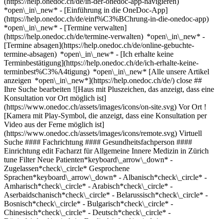
(https://help.onedoc.ch/de/in-der-onedoc-app-navigieren)
*open\_in\_new* - [Einführung in die OneDoc-App]
(https://help.onedoc.ch/de/einf%C3%BChrung-in-die-onedoc-app)
*open\_in\_new*
- [Termine verwalten](https://help.onedoc.ch/de/termine-verwalten) *open\_in\_new* - [Termine absagen](https://help.onedoc.ch/de/online-gebuchte-termine-absagen) *open\_in\_new* - [Ich erhalte keine Terminbestätigung](https://help.onedoc.ch/de/ich-erhalte-keine-terminbest%C3%A4tigung) *open\_in\_new* [Alle unsere Artikel anzeigen *open\_in\_new*](https://help.onedoc.ch/de/) close ## Ihre Suche bearbeiten ![Haus mit Pluszeichen, das anzeigt, dass eine Konsultation vor Ort möglich ist](https://www.onedoc.ch/assets/images/icons/on-site.svg) Vor Ort ![Kamera mit Play-Symbol, die anzeigt, dass eine Konsultation per Video aus der Ferne möglich ist](https://www.onedoc.ch/assets/images/icons/remote.svg) Virtuell Suche #### Fachrichtung #### Gesundheitsfachperson #### Einrichtung edit Facharzt für Allgemeine Innere Medizin in Zürich tune Filter Neue Patienten*keyboard\_arrow\_down* - Zugelassen*check\_circle* Gesprochene Sprachen*keyboard\_arrow\_down* - Albanisch*check\_circle* - Amharisch*check\_circle* - Arabisch*check\_circle* - Aserbaidschanisch*check\_circle* - Belarussisch*check\_circle* - Bosnisch*check\_circle* - Bulgarisch*check\_circle* - Chinesisch*check\_circle* - Deutsch*check\_circle* - Dänisch*check\_circle* - Englisch*check\_circle* - Finnisch*check\_circle* - Französisch*check\_circle* - Georgisch*check\_circle* - Griechisch*check\_circle* - Hebräisch*check\_circle* - Hindi*check\_circle* - Indonesisch*check\_circle* - Italienisch*check\_circle* - Japanisch*check\_circle* - Kroatisch*check\_circle* - Latein*check\_circle* - Litauisch*check\_circle* - Mazedonisch*check\_circle* - Moldavisch*check\_circle* - Niederländisch*check\_circle* - Norwegisch*check\_circle* - Paschtu*check\_circle* - Persisch*check\_circle* - Polnisch*check\_circle* - Portugiesisch*check\_circle* - Rumänisch*check\_circle* - Russisch*check\_circle* - Rätoromanisch*check\_circle* - Schwedisch*check\_circle* - Serbisch*check\_circle* - Slowakisch*check\_circle* - Spanisch*check\_circle* - Suaheli*check\_circle* - Tamil*check\_circle* - Tibetisch*check\_circle* - Tschechisch*check\_circle* - Türkisch*check\_circle* - Ukrainisch*check\_circle* - Ungarisch*check\_circle* Geschlecht*keyboard\_arrow\_down* - Weiblich*check\_circle* - Männlich*check\_circle* Netzwerk*keyboard\_arrow\_down* - IfA*check\_circle* - Amavita*check\_circle* - ZimDoc*check\_circle* - Hirslanden*check\_circle* - ASCA*check\_circle* - EMR*check\_circle* - ArgoMed*check\_circle* - mediX*check\_circle* - 1A-Hausärzte*check\_circle* - doccare*check\_circle* - DocNet Säuliamt*check\_circle* - hapmed*check\_circle* - zmed*check\_circle* - zu:care*check\_circle* - Zürcher Gesundheitsnetz*check\_circle* - Medbase*check\_circle* - hawa - Haus-und Kinderärzte*check\_circle* Verfügbarkeit*keyboard\_arrow\_down* - Heute*check\_circle* - In den nächsten 3 Tagen*check\_circle* - In den nächsten 7 Tagen*check\_circle* - In den nächsten 14 Tagen*check\_circle* # Facharzt für Allgemeine Innere Medizin in Zürich: Buchen Sie heute Ihren Termin online ## 211 Ergebnisse in Zürich [![Dr. med. Fabio Amurri, Facharzt für Allgemeine Innere Medizin in Zürich](https://assets.onedoc.ch/images/users/6f622009e477f97332f265058e0a9e7ec0a885aa677ca9c5cbc10ba6d0b16160-small.jpg "Dr. med. Fabio Amurri, Facharzt für Allgemeine Innere Medizin in Zürich")](https://www.onedoc.ch/de/facharzt-fur-allgemeine-innere-medizin/zurich/pcvts/dr-med-fabio-amurri) ### [Dr. med. Fabio Amurri](https://www.onedoc.ch/de/facharzt-fur-allgemeine-innere-medizin/zurich/pcvts/dr-med-fabio-amurri) ![Abzeichen, das ein verifiziertes Profil kennzeichnet](https://www.onedoc.ch/assets/images/icons/checkmark.svg) Facharzt für Allgemeine Innere Medizin [Arzthaus Zürich City](https://www.onedoc.ch/de/medizinisches-zentrum/zurich/eqxr/arzthaus-zurich-city) Lintheschergasse 3 8001 Zürich ![Patient mit Pluszeichen, der anzeigt, dass neue Patienten angenommen werden](https://www.onedoc.ch/assets/images/icons/new-patients.svg)Akzeptiert neue Patienten [Termin buchen](https://www.onedoc.ch/de/facharzt-fur-allgemeine-innere-medizin/zurich/pcvts/dr-med-fabio-amurri) Expertisen:[Arbeitsmedizinische Vorsorgeuntersuchung](https://www.onedoc.ch/de/arbeitsmedizinische-vorsorgeuntersuchung/zurich), [Hausärztlicher Notfall](https://www.onedoc.ch/de/hausarztlicher-notfall/zurich), [Holter EKG | Langzeit-EKG](https://www.onedoc.ch/de/holter-ekg-langzeit-ekg/zurich), [Langzeit-Blutdruck | 24h Blutdruckmessung](https://www.onedoc.ch/de/langzeit-blutdruck-24h-blutdruckmessung/zurich), [Verkehrsmedizinische Kontrolluntersuchung STUFE 1](https://www.onedoc.ch/de/verkehrsmedizinische-kontrolluntersuchung-stufe-1/zurich), [Impfberatung](https://www.onedoc.ch/de/impfberatung/zurich)Mehr anzeigen *chevron\_left* Mo. 03 Aug. *chevron\_right* Mehr Termine anzeigen *error\_outline* Beim Laden der Verfügbarkeiten ist ein Fehler aufgetreten [Erneut versuchen](https://www.onedoc.ch) Expertisen:[Arbeitsmedizinische Vorsorgeuntersuchung](https://www.onedoc.ch/de/arbeitsmedizinische-vorsorgeuntersuchung/zurich), [Hausärztlicher Notfall](https://www.onedoc.ch/de/hausarztlicher-notfall/zurich), [Holter EKG | Langzeit-EKG](https://www.onedoc.ch/de/holter-ekg-langzeit-ekg/zurich), [Langzeit-Blutdruck | 24h Blutdruckmessung](https://www.onedoc.ch/de/langzeit-blutdruck-24h-blutdruckmessung/zurich), [Verkehrsmedizinische Kontrolluntersuchung STUFE 1](https://www.onedoc.ch/de/verkehrsmedizinische-kontrolluntersuchung-stufe-1/zurich), [Impfberatung](https://www.onedoc.ch/de/impfberatung/zurich)Mehr anzeigen [![Dr. med. Peter Stedrak, Facharzt für Allgemeine Innere Medizin in Zürich](https://assets.onedoc.ch/images/users/2cfa8df02d55f1c248ea2110d819973d60e13e4afbf2304a837fa96d274bbe72-small.jpg "Dr. med. Peter Stedrak, Facharzt für Allgemeine Innere Medizin in Zürich")](https://www.onedoc.ch/de/facharzt-fur-allgemeine-innere-medizin/zurich/pc0kk/dr-med-peter-stedrak) ### [Dr. med. Peter Stedrak](https://www.onedoc.ch/de/facharzt-fur-allgemeine-innere-medizin/zurich/pc0kk/dr-med-peter-stedrak) ![Abzeichen, das ein verifiziertes Profil kennzeichnet](https://www.onedoc.ch/assets/images/icons/checkmark.svg) Facharzt für Allgemeine Innere Medizin [med-prime doctors ag](https://www.onedoc.ch/de/medizinische-praxis/zurich/ebd4z/med-prime-doctors-ag) Naphtastrasse 10 8005 Zürich ![Patient mit Pluszeichen, der anzeigt, dass neue Patienten angenommen werden](https://www.onedoc.ch/assets/images/icons/new-patients.svg)Akzeptiert neue Patienten [Termin buchen](https://www.onedoc.ch/de/facharzt-fur-allgemeine-innere-medizin/zurich/pc0kk/dr-med-peter-stedrak) Expertisen:[Verkehrsmedizinische Kontrolluntersuchung STUFE 2](https://www.onedoc.ch/de/verkehrsmedizinische-kontrolluntersuchung-stufe-2/zurich), [Blutentnahme für Check up | Blutanalyse für Check up](https://www.onedoc.ch/de/blutentnahme-fur-check-up-blutanalyse-fur-check-up/zurich), [Tauglichkeitsuntersuchung für das Sporttauchen](https://www.onedoc.ch/de/tauglichkeitsuntersuchung-fur-das-sporttauchen/zurich), [Elektrokardiogramm (EKG)](https://www.onedoc.ch/de/elektrokardiogramm-ekg/zurich)Mehr anzeigen Expertisen:[Verkehrsmedizinische Kontrolluntersuchung STUFE 2](https://www.onedoc.ch/de/verkehrsmedizinische-kontrolluntersuchung-stufe-2/zurich), [Blutentnahme für Check up | Blutanalyse für Check up](https://www.onedoc.ch/de/blutentnahme-fur-check-up-blutanalyse-fur-check-up/zurich), [Tauglichkeitsuntersuchung für das Sporttauchen](https://www.onedoc.ch/de/tauglichkeitsuntersuchung-fur-das-sporttauchen/zurich), [Elektrokardiogramm (EKG)](https://www.onedoc.ch/de/elektrokardiogramm-ekg/zurich)Mehr anzeigen [![Dr. med. Martina Barone, Hausärztin (Allgemeinmedizinerin) in Zürich](https://assets.onedoc.ch/images/users/f0d84be9023f935465c2a922e142c85852386d97b50a91e256f4de59a5a96d53-small.jpg "Dr. med. Martina Barone, Hausärztin (Allgemeinmedizinerin) in Zürich")](https://www.onedoc.ch/de/hausarztin-allgemeinmedizinerin/zurich/pc017/dr-med-martina-barone) ### [Dr. med. Martina Barone](https://www.onedoc.ch/de/hausarztin-allgemeinmedizinerin/zurich/pc017/dr-med-martina-barone) ![Abzeichen, das ein verifiziertes Profil kennzeichnet](https://www.onedoc.ch/assets/images/icons/checkmark.svg) [Hausärztin (Allgemeinmedizinerin)](https://www.onedoc.ch/de/hausarzt-allgemeinmedizin/zurich), Fachärztin für Allgemeine Innere Medizin [Arzthaus Zürich Stadelhofen](https://www.onedoc.ch/de/medizinisches-zentrum/zurich/ewil/arzthaus-zurich-stadelhofen) Goethestrasse 14 8001 Zürich ![Patient mit Pluszeichen, der anzeigt, dass neue Patienten angenommen werden](https://www.onedoc.ch/assets/images/icons/new-patients.svg)Akzeptiert neue Patienten [Termin buchen](https://www.onedoc.ch/de/hausarztin-allgemeinmedizinerin/zurich/pc017/dr-med-martina-barone) Expertisen:[Holter EKG | Langzeit-EKG](https://www.onedoc.ch/de/holter-ekg-langzeit-ekg/zurich), [Langzeit-Blutdruck | 24h Blutdruckmessung](https://www.onedoc.ch/de/langzeit-blutdruck-24h-blutdruckmessung/zurich), [Grippeimpfung](https://www.onedoc.ch/de/grippeimpfung/zurich), [Aktualisierung des Impfbuchs](https://www.onedoc.ch/de/aktualisierung-des-impfbuchs/zurich)Mehr anzeigen Expertisen:[Holter EKG | Langzeit-EKG](https://www.onedoc.ch/de/holter-ekg-langzeit-ekg/zurich), [Langzeit-Blutdruck | 24h Blutdruckmessung](https://www.onedoc.ch/de/langzeit-blutdruck-24h-blutdruckmessung/zurich), [Grippeimpfung](https://www.onedoc.ch/de/grippeimpfung/zurich), [Aktualisierung des Impfbuchs](https://www.onedoc.ch/de/aktualisierung-des-impfbuchs/zurich)Mehr anzeigen [![Dipl. Ärztin Irina Mayer, Hausärztin (Allgemeinmedizinerin) in Zürich](https://assets.onedoc.ch/images/users/59cc94014bcb72f175f814555856f84e651e1a16fdd540dfe51baa1159327ea1-small.jpg "Dipl. Ärztin Irina Mayer, Hausärztin (Allgemeinmedizinerin) in Zürich")](https://www.onedoc.ch/de/hausarztin-allgemeinmedizinerin/zurich/pctd9/dipl-arzt-irina-mayer) ### [Dipl. Ärztin Iri