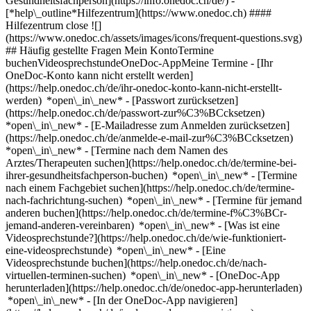
Gesundheitsfachperson](https://info.onedoc.ch/de/)
-
[*help\_outline*Hilfezentrum](https://www.onedoc.ch) ####
Hilfezentrum close ![]
(https://www.onedoc.ch/assets/images/icons/frequent-questions.svg)
## Häufig gestellte Fragen Mein KontoTermine
buchenVideosprechstundeOneDoc-AppMeine Termine - [Ihr
OneDoc-Konto kann nicht erstellt werden]
(https://help.onedoc.ch/de/ihr-onedoc-konto-kann-nicht-erstellt-
werden) *open\_in\_new* - [Passwort zurücksetzen]
(https://help.onedoc.ch/de/passwort-zur%C3%BCcksetzen)
*open\_in\_new* - [E-Mailadresse zum Anmelden zurücksetzen]
(https://help.onedoc.ch/de/anmelde-e-mail-zur%C3%BCcksetzen)
*open\_in\_new*
- [Termine nach dem Namen des
Arztes/Therapeuten suchen](https://help.onedoc.ch/de/termine-bei-
ihrer-gesundheitsfachperson-buchen) *open\_in\_new* - [Termine
nach einem Fachgebiet suchen](https://help.onedoc.ch/de/termine-
nach-fachrichtung-suchen) *open\_in\_new* - [Termine für jemand
anderen buchen](https://help.onedoc.ch/de/termine-f%C3%BCr-
jemand-anderen-vereinbaren) *open\_in\_new*
- [Was ist eine
Videosprechstunde?](https://help.onedoc.ch/de/wie-funktioniert-
eine-videosprechstunde) *open\_in\_new* - [Eine
Videosprechstunde buchen](https://help.onedoc.ch/de/nach-
virtuellen-terminen-suchen) *open\_in\_new*
- [OneDoc-App
herunterladen](https://help.onedoc.ch/de/onedoc-app-herunterladen)
*open\_in\_new* - [In der OneDoc-App navigieren]