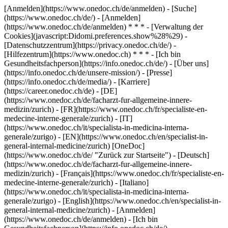
[Anmelden](https://www.onedoc.ch/de/anmelden) - [Suche]
(https://www.onedoc.ch/de/) - [Anmelden]
(https://www.onedoc.ch/de/anmelden) * * * - [Verwaltung der
Cookies](javascript:Didomi.preferences.show%28%29) -
[Datenschutzzentrum](https://privacy.onedoc.ch/de/) -
[Hilfezentrum](https://www.onedoc.ch) * * * - [Ich bin
Gesundheitsfachperson](https://info.onedoc.ch/de/) - [Über uns]
(https://info.onedoc.ch/de/unsere-mission/) - [Presse]
(https://info.onedoc.ch/de/media/) - [Karriere]
(https://career.onedoc.ch/de)
- [DE]
(https://www.onedoc.ch/de/facharzt-fur-allgemeine-innere-
medizin/zurich) - [FR](https://www.onedoc.ch/fr/specialiste-en-
medecine-interne-generale/zurich) - [IT]
(https://www.onedoc.ch/it/specialista-in-medicina-interna-
generale/zurigo) - [EN](https://www.onedoc.ch/en/specialist-in-
general-internal-medicine/zurich) [OneDoc]
(https://www.onedoc.ch/de/ "Zurück zur Startseite") - [Deutsch]
(https://www.onedoc.ch/de/facharzt-fur-allgemeine-innere-
medizin/zurich) - [Français](https://www.onedoc.ch/fr/specialiste-en-
medecine-interne-generale/zurich) - [Italiano]
(https://www.onedoc.ch/it/specialista-in-medicina-interna-
generale/zurigo) - [English](https://www.onedoc.ch/en/specialist-in-
general-internal-medicine/zurich)
- [Anmelden]
(https://www.onedoc.ch/de/anmelden) - [Ich bin