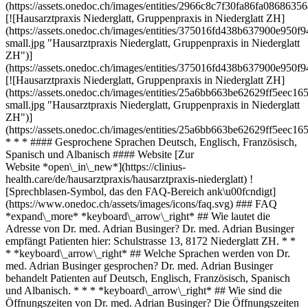
(https://assets.onedoc.ch/images/entities/2966c8c7f30fa86fa0868
[![Hausarztpraxis Niederglatt, Gruppenpraxis in Niederglatt ZH]
(https://assets.onedoc.ch/images/entities/375016fd438b637900e9
small.jpg "Hausarztpraxis Niederglatt, Gruppenpraxis in Niederglatt
ZH")]
(https://assets.onedoc.ch/images/entities/375016fd438b637900e9
[![Hausarztpraxis Niederglatt, Gruppenpraxis in Niederglatt ZH]
(https://assets.onedoc.ch/images/entities/25a6bb663be62629ff5ee
small.jpg "Hausarztpraxis Niederglatt, Gruppenpraxis in Niederglatt
ZH")]
(https://assets.onedoc.ch/images/entities/25a6bb663be62629ff5ee
* * * #### Gesprochene Sprachen Deutsch, Englisch, Französisch,
Spanisch und Albanisch #### Website [Zur
Website *open\_in\_new*](https://clinius-
health.care/de/hausarztpraxis/hausarztpraxis-niederglatt) !
[Sprechblasen-Symbol, das den FAQ-Bereich ank\u00fcndigt]
(https://www.onedoc.ch/assets/images/icons/faq.svg) ### FAQ
*expand\_more* *keyboard\_arrow\_right* ## Wie lautet die
Adresse von Dr. med. Adrian Businger? Dr. med. Adrian Businger
empfängt Patienten hier: Schulstrasse 13, 8172 Niederglatt ZH. * *
* *keyboard\_arrow\_right* ## Welche Sprachen werden von Dr.
med. Adrian Businger gesprochen? Dr. med. Adrian Businger
behandelt Patienten auf Deutsch, Englisch, Französisch, Spanisch
und Albanisch. * * * *keyboard\_arrow\_right* ## Wie sind die
Öffnungszeiten von Dr. med. Adrian Businger? Die Öffnungszeiten