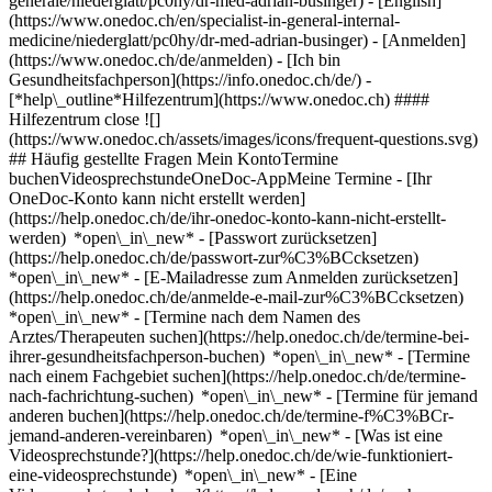
generale/niederglatt/pc0hy/dr-med-adrian-businger) - [English]
(https://www.onedoc.ch/en/specialist-in-general-internal-
medicine/niederglatt/pc0hy/dr-med-adrian-businger)
- [Anmelden]
(https://www.onedoc.ch/de/anmelden) - [Ich bin
Gesundheitsfachperson](https://info.onedoc.ch/de/)
-
[*help\_outline*Hilfezentrum](https://www.onedoc.ch) ####
Hilfezentrum close ![]
(https://www.onedoc.ch/assets/images/icons/frequent-questions.svg)
## Häufig gestellte Fragen Mein KontoTermine
buchenVideosprechstundeOneDoc-AppMeine Termine - [Ihr
OneDoc-Konto kann nicht erstellt werden]
(https://help.onedoc.ch/de/ihr-onedoc-konto-kann-nicht-erstellt-
werden) *open\_in\_new* - [Passwort zurücksetzen]
(https://help.onedoc.ch/de/passwort-zur%C3%BCcksetzen)
*open\_in\_new* - [E-Mailadresse zum Anmelden zurücksetzen]
(https://help.onedoc.ch/de/anmelde-e-mail-zur%C3%BCcksetzen)
*open\_in\_new*
- [Termine nach dem Namen des
Arztes/Therapeuten suchen](https://help.onedoc.ch/de/termine-bei-
ihrer-gesundheitsfachperson-buchen) *open\_in\_new* - [Termine
nach einem Fachgebiet suchen](https://help.onedoc.ch/de/termine-
nach-fachrichtung-suchen) *open\_in\_new* - [Termine für jemand
anderen buchen](https://help.onedoc.ch/de/termine-f%C3%BCr-
jemand-anderen-vereinbaren) *open\_in\_new*
- [Was ist eine
Videosprechstunde?](https://help.onedoc.ch/de/wie-funktioniert-
eine-videosprechstunde) *open\_in\_new* - [Eine