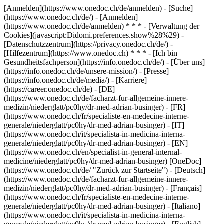
[Anmelden](https://www.onedoc.ch/de/anmelden) - [Suche]
(https://www.onedoc.ch/de/) - [Anmelden]
(https://www.onedoc.ch/de/anmelden) * * * - [Verwaltung der
Cookies](javascript:Didomi.preferences.show%28%29) -
[Datenschutzzentrum](https://privacy.onedoc.ch/de/) -
[Hilfezentrum](https://www.onedoc.ch) * * * - [Ich bin
Gesundheitsfachperson](https://info.onedoc.ch/de/) - [Über uns]
(https://info.onedoc.ch/de/unsere-mission/) - [Presse]
(https://info.onedoc.ch/de/media/) - [Karriere]
(https://career.onedoc.ch/de)
- [DE]
(https://www.onedoc.ch/de/facharzt-fur-allgemeine-innere-
medizin/niederglatt/pc0hy/dr-med-adrian-businger) - [FR]
(https://www.onedoc.ch/fr/specialiste-en-medecine-interne-
generale/niederglatt/pc0hy/dr-med-adrian-businger) - [IT]
(https://www.onedoc.ch/it/specialista-in-medicina-interna-
generale/niederglatt/pc0hy/dr-med-adrian-businger) - [EN]
(https://www.onedoc.ch/en/specialist-in-general-internal-
medicine/niederglatt/pc0hy/dr-med-adrian-businger) [OneDoc]
(https://www.onedoc.ch/de/ "Zurück zur Startseite") - [Deutsch]
(https://www.onedoc.ch/de/facharzt-fur-allgemeine-innere-
medizin/niederglatt/pc0hy/dr-med-adrian-businger) - [Français]
(https://www.onedoc.ch/fr/specialiste-en-medecine-interne-
generale/niederglatt/pc0hy/dr-med-adrian-businger) - [Italiano]
(https://www.onedoc.ch/it/specialista-in-medicina-interna-