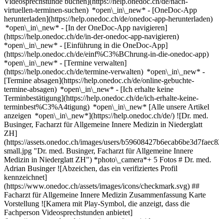
Videosprechstunde buchen](https://help.onedoc.ch/de/nach-
virtuellen-terminen-suchen) *open\_in\_new*
- [OneDoc-App
herunterladen](https://help.onedoc.ch/de/onedoc-app-herunterladen)
*open\_in\_new* - [In der OneDoc-App navigieren]
(https://help.onedoc.ch/de/in-der-onedoc-app-navigieren)
*open\_in\_new* - [Einführung in die OneDoc-App]
(https://help.onedoc.ch/de/einf%C3%BChrung-in-die-onedoc-app)
*open\_in\_new*
- [Termine verwalten]
(https://help.onedoc.ch/de/termine-verwalten) *open\_in\_new* -
[Termine absagen](https://help.onedoc.ch/de/online-gebuchte-
termine-absagen) *open\_in\_new* - [Ich erhalte keine
Terminbestätigung](https://help.onedoc.ch/de/ich-erhalte-keine-
terminbest%C3%A4tigung) *open\_in\_new* [Alle unsere Artikel
anzeigen *open\_in\_new*](https://help.onedoc.ch/de/) ![Dr. med.
Businger, Facharzt für Allgemeine Innere Medizin in Niederglatt
ZH]
(https://assets.onedoc.ch/images/users/b59608427b6ecab6be3d7fa
small.jpg "Dr. med. Businger, Facharzt für Allgemeine Innere
Medizin in Niederglatt ZH") *photo\_camera*+ 5 Fotos # Dr. med.
Adrian Businger ![Abzeichen, das ein verifiziertes Profil
kennzeichnet]
(https://www.onedoc.ch/assets/images/icons/checkmark.svg) ##
Facharzt für Allgemeine Innere Medizin Zusammenfassung Karte
Vorstellung ![Kamera mit Play-Symbol, die anzeigt, dass die
Fachperson Videosprechstunden anbietet]