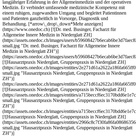
langjähriger Erfahrung in der Allgemeinmedizin und der operativen
Medizin. Er verbindet umfassende medizinische Kompetenz mit
einem ruhigen, zugewandten Umgang und begleitet Patientinnen
und Patienten ganzheitlich in Vorsorge, Diagnostik und
Behandlung. [*arrow\_drop\_down*Mehr anzeigen]
(https://www.onedoc.ch) [![Dr. med. Businger, Facharzt für
Allgemeine Innere Medizin in Niederglatt ZH]
(https://assets.onedoc.ch/images/users/b59608427b6ecab6be3d7fa
small.jpg "Dr. med. Businger, Facharzt für Allgemeine Innere
Medizin in Niederglatt ZH")]
(https://assets.onedoc.ch/images/users/b59608427b6ecab6be3d7fa
[![Hausarztpraxis Niederglatt, Gruppenpraxis in Niederglatt ZH]
(https://assets.onedoc.ch/images/entities/2e271d61a2622a186fa66
small.jpg "Hausarztpraxis Niederglatt, Gruppenpraxis in Niederglatt
ZH")]
(https://assets.onedoc.ch/images/entities/2e271d61a2622a186fa66
[![Hausarztpraxis Niederglatt, Gruppenpraxis in Niederglatt ZH]
(https://assets.onedoc.ch/images/entities/a715beccf6ec3170bdd6e
small.jpg "Hausarztpraxis Niederglatt, Gruppenpraxis in Niederglatt
ZH")]
(https://assets.onedoc.ch/images/entities/a715beccf6ec3170bdd6e
[![Hausarztpraxis Niederglatt, Gruppenpraxis in Niederglatt ZH]
(https://assets.onedoc.ch/images/entities/2966c8c7f30fa86fa0868
small.jpg "Hausarztpraxis Niederglatt, Gruppenpraxis in Niederglatt
ZH")]