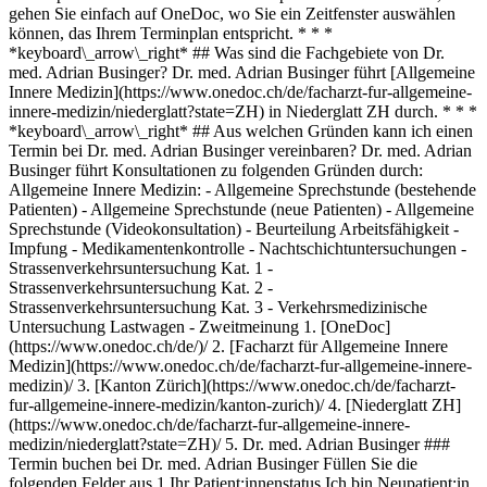
gehen Sie einfach auf OneDoc, wo Sie ein Zeitfenster auswählen
können, das Ihrem Terminplan entspricht. * * *
*keyboard\_arrow\_right* ## Was sind die Fachgebiete von Dr.
med. Adrian Businger? Dr. med. Adrian Businger führt [Allgemeine
Innere Medizin](https://www.onedoc.ch/de/facharzt-fur-allgemeine-
innere-medizin/niederglatt?state=ZH) in Niederglatt ZH durch. * * *
*keyboard\_arrow\_right* ## Aus welchen Gründen kann ich einen
Termin bei Dr. med. Adrian Businger vereinbaren? Dr. med. Adrian
Businger führt Konsultationen zu folgenden Gründen durch:
Allgemeine Innere Medizin: - Allgemeine Sprechstunde (bestehende
Patienten) - Allgemeine Sprechstunde (neue Patienten) - Allgemeine
Sprechstunde (Videokonsultation) - Beurteilung Arbeitsfähigkeit -
Impfung - Medikamentenkontrolle - Nachtschichtuntersuchungen -
Strassenverkehrsuntersuchung Kat. 1 -
Strassenverkehrsuntersuchung Kat. 2 -
Strassenverkehrsuntersuchung Kat. 3 - Verkehrsmedizinische
Untersuchung Lastwagen - Zweitmeinung
1. [OneDoc](https://www.onedoc.ch/de/)/ 2. [Facharzt für Allgemeine Innere Medizin](https://www.onedoc.ch/de/facharzt-fur-allgemeine-innere-medizin)/ 3. [Kanton Zürich](https://www.onedoc.ch/de/facharzt-fur-allgemeine-innere-medizin/kanton-zurich)/ 4. [Niederglatt ZH](https://www.onedoc.ch/de/facharzt-fur-allgemeine-innere-medizin/niederglatt?state=ZH)/ 5. Dr. med. Adrian Businger ### Termin buchen bei Dr. med. Adrian Businger Füllen Sie die folgenden Felder aus 1 Ihr Patient:innenstatus Ich bin Neupatient:in bei Dr. med. Businger Ich bin bereits als Patient:in erfasst bei Dr. med. Businger * * * *touch\_app* Wählen Sie einen Termin *chevron\_left* Mi. 05 Aug. *chevron\_right* Mehr Termine anzeigen Zeitfenster Termin buchen ### Laden Sie die OneDoc-App herunter Buchen Sie online einen Termin bei einem Arzt, Zahnarzt oder Therapeuten in Ihrer Nähe in der Schweiz. Mit der OneDoc-App können Sie alle Ihre medizinischen Termine von Ihrem Handy aus verwalten, jederzeit und überall. ![QR-Code, der zum Apple App Store oder Google Play leitet, um die OneDoc Patienten-App zu laden](https://www.onedoc.ch/assets/images/download-app-qr.jpeg) Scannen Sie den QR-Code, um die App herunterzuladen [![Laden Sie unsere App im App Store herunter!](https://www.onedoc.ch/assets/images/app-store-badge-de.svg)](https://apps.apple.com/ch/app/onedoc/id1592376413?l=fr)[![Laden Sie unsere App im Google Play Store herunter!](https://www.onedoc.ch/assets/images/google-play-badge-de.png)](https://play.google.com/store/apps/details?id=ch.onedoc.patient&hl=fr-CH) *keyboard\_arrow\_right* ## Verwandte Fachgebiete [Facharzt für Allgemeine Innere Medizin in Zürich](https://www.onedoc.ch/de/facharzt-fur-allgemeine-innere-medizin/zurich)[Facharzt für Allgemeine Innere Medizin in Baden](https://www.onedoc.ch/de/facharzt-fur-allgemeine-innere-medizin/baden)[Facharzt für Allgemeine Innere Medizin in Winterthur](https://www.onedoc.ch/de/facharzt-fur-allgemeine-innere-medizin/winterthur)[Facharzt für Allgemeine Innere Medizin in Aarau](https://www.onedoc.ch/de/facharzt-fur-allgemeine-innere-medizin/aarau)[Facharzt für Allgemeine Innere Medizin in Frauenfeld](https://www.onedoc.ch/de/facharzt-fur-allgemeine-innere-medizin/frauenfeld)[Facharzt für Allgemeine Innere Medizin in Berikon](https://www.onedoc.ch/de/facharzt-fur-allgemeine-innere-medizin/berikon)[Facharzt für Allgemeine Innere Medizin in Zug](https://www.onedoc.ch/de/facharzt-fur-allgemeine-innere-medizin/zug)[Facharzt für Allgemeine Innere Medizin in Rapperswil-Jona](https://www.onedoc.ch/de/facharzt-fur-allgemeine-innere-medizin/rapperswil-jona)[Facharzt für Allgemeine Innere Medizin in Feuerthalen](https://www.onedoc.ch/de/facharzt-fur-allgemeine-innere-medizin/feuerthalen)[Facharzt für Allgemeine Innere Medizin in Dielsdorf](https://www.onedoc.ch/de/facharzt-fur-allgemeine-innere-medizin/dielsdorf)[Facharzt für Allgemeine Innere Medizin in Uster](https://www.onedoc.ch/de/facharzt-fur-allgemeine-innere-medizin/uster)[Facharzt für Allgemeine Innere Medizin in Würenlos](https://www.onedoc.ch/de/facharzt-fur-allgemeine-innere-medizin/wurenlos)[Facharzt für Allgemeine Innere Medizin in Sursee](https://www.onedoc.ch/de/facharzt-fur-allgemeine-innere-medizin/sursee)[Facharzt für Allgemeine Innere Medizin in Pfungen](https://www.onedoc.ch/de/facharzt-fur-allgemeine-innere-medizin/pfungen)[Facharzt für Allgemeine Innere Medizin in Eschenbach LU](https://www.onedoc.ch/de/facharzt-fur-allgemeine-innere-medizin/eschenbach?state=LU)[Facharzt für Allgemeine Innere Medizin in Cham](https://www.onedoc.ch/de/facharzt-fur-allgemeine-innere-medizin/cham)[Facharzt für Allgemeine Innere Medizin in Schaffhausen](https://www.onedoc.ch/de/facharzt-fur-allgemeine-innere-medizin/schaffhausen)[Facharzt für Allgemeine Innere Medizin in Hittnau](https://www.onedoc.ch/de/facharzt-fur-allgemeine-innere-medizin/hittnau)[Facharzt für Allgemeine Innere Medizin in Zollikon](https://www.onedoc.ch/de/facharzt-fur-allgemeine-innere-medizin/zollikon)[Facharzt für Allgemeine Innere Medizin in Brugg AG](https://www.onedoc.ch/de/facharzt-fur-allgemeine-innere-medizin/brugg?state=AG)[Facharzt für Allgemeine Innere Medizin in Uitikon](https://www.onedoc.ch/de/facharzt-fur-allgemeine-innere-medizin/uitikon) *keyboard\_arrow\_right* ## Beliebte Suchbegriffe [Facharzt für Allgemeine Innere Medizin in Zürich](https://www.onedoc.ch/de/facharzt-fur-allgemeine-innere-medizin/zurich)[Gynäkologe (Frauenarzt und Geburtshelfer) in Zürich](https://www.onedoc.ch/de/gynakologe-frauenarzt-und-geburtshelfer/zurich)[Augenarzt in Zürich](https://www.onedoc.ch/de/augenarzt/zurich)[Masseur (klassische Massage) in Zürich](https://www.onedoc.ch/de/masseur-klassische-massage/zurich)[Physiotherapeut in Zürich](https://www.onedoc.ch/de/physiotherapeut/zurich)[Hausarzt (Allgemeinmedizin) in Zürich](https://www.onedoc.ch/de/hausarzt-allgemeinmedizin/zurich)[Hautarzt (Dermatologe) in Zürich](https://www.onedoc.ch/de/hautarzt-dermatologe/zurich)[Impfzentrum in Zürich](https://www.onedoc.ch/de/impfzentrum/zurich)[Spezialist für ästhetische Medizin in Zürich](https://www.onedoc.ch/de/spezialist-fur-asthetische-medizin/zurich)[Reflexologietherapeut in Zürich](https://www.onedoc.ch/de/reflexologietherapeut/zurich)[Medizinischer Masseur (Massage) in Zürich](https://www.onedoc.ch/de/medizinischer-masseur-massage/zurich)[Physiotherapeut in Winterthur](https://www.onedoc.ch/de/physiotherapeut/winterthur)[Osteopath in Zürich](https://www.onedoc.ch/de/osteopath/zurich)[Gastroenterologe in Zürich](https://www.onedoc.ch/de/gastroenterologe/zurich)[Neurologe in Zürich](https://www.onedoc.ch/de/neurologe/zurich)[Hausarzt (Allgemeinmedizin) in Winterthur](https://www.onedoc.ch/de/hausarzt-allgemeinmedizin/winterthur)[WAM/TEN Naturheilpraktiker in Zürich](https://www.onedoc.ch/de/wam-ten-naturheilpraktiker/zurich)[Zahnarzt in Zürich](https://www.onedoc.ch/de/zahnarzt/zurich)[Gesundheitsdienstleistungen der Apotheke in Zürich](https://www.onedoc.ch/de/gesundheitsdienstleistungen-der-apotheke/zurich)[Kardiologe in Zürich](https://www.onedoc.ch/de/kardiologe/zurich)[Gynäkologe (Frauenarzt und Geburtshelfer) in Aarau](https://www.onedoc.ch/de/gynakologe-frauenarzt-und-geburtshelfer/aarau) *keyboard\_arrow\_right* ## Finden Sie einen Arzt oder Therapeuten [Ärzte- und Therapeutenverzeichnis](https://www.onedoc.ch/de/verzeichnis) [A](https://www.onedoc.ch/de/verzeichnis/A) [B](https://www.onedoc.ch/de/verzeichnis/B) [C](https://www.onedoc.ch/de/verzeichnis/C) [D](https://www.onedoc.ch/de/verzeichnis/D) [E](https://www.onedoc.ch/de/verzeichnis/E) [F](https://www.onedoc.ch/de/verzeichnis/F) [G](https://www.onedoc.ch/de/verzeichnis/G) [H](https://www.onedoc.ch/de/verzeichnis/H) [I](https://www.onedoc.ch/de/verzeichnis/I) [J](https://www.onedoc.ch/de/verzeichnis/J) [K](https://www.onedoc.ch/de/verzeichnis/K) [L](https://www.onedoc.ch/de/verzeichnis/L) [M](https://www.onedoc.ch/de/verzeichnis/M) [N](https://www.onedoc.ch/de/verzeichnis/N) [O](https://www.onedoc.ch/de/verzeichnis/O) [P](https://www.onedoc.ch/de/verzeichnis/P) [Q](https://www.onedoc.ch/de/verzeichnis/Q) [R](https://www.onedoc.ch/de/verzeichnis/R) [S](https://www.onedoc.ch/de/verzeichnis/S) [T](https://www.onedoc.ch/de/verzeichnis/T) [U](https://www.onedoc.ch/de/verzeichnis/U) [V](https://www.onedoc.ch/de/verzeichnis/V) [W](https://www.onedoc.ch/de/verzeichnis/W) [X](https://www.onedoc.ch/de/verzeichnis/X) [Y](https://www.onedoc.ch/de/verzeichnis/Y) [Z](https://www.onedoc.ch/de/verzeichnis/Z) ## OneDoc [Ich bin Gesundheitsfachperson](https://info.onedoc.ch/de/) [Über uns](https://info.onedoc.ch/de/unsere-mission/) [Presse](https://info.onedoc.ch/de/media/) [Karriere](https://career.onedoc.ch/de) [Datenschutzzentrum](https://privacy.onedoc.ch/de/) [Verwaltung der Cookies](javascript:Didomi.preferences.show%28%29) [Hilfezentrum](https://help.onedoc.ch/de/) ## Sprachen [Deutsch](https://www.onedoc.ch/de/facharzt-fur-allgemeine-innere-medizin/niederglatt/pc0hy/dr-med-adrian-businger) [Français](https://www.onedoc.ch/fr/specialiste-en-medecine-interne-generale/niederglatt/pc0hy/dr-med-adrian-businger) [Italiano](https://www.onedoc.ch/it/specialista-in-medicina-interna-generale/niederglatt/pc0hy/dr-med-adrian-businger) [English](https://www.onedoc.ch/en/specialist-in-general-internal-medicine/niederglatt/pc0hy/dr-med-adrian-businger) ## Verwandte Fachgebiete [Facharzt für Allgemeine Innere Medizin in Zürich](https://www.onedoc.ch/de/facharzt-fur-allgemeine-innere-medizin/zurich) [Facharzt für Allgemeine Innere Medizin in Baden](https://www.onedoc.ch/de/facharzt-fur-allgemeine-innere-medizin/baden) [Facharzt für Allgemeine Innere Medizin in Winterthur](https://www.onedoc.ch/de/facharzt-fur-allgemeine-innere-medizin/winterthur) [Facharzt für Allgemeine Innere Medizin in Aarau](https://www.onedoc.ch/de/facharzt-fur-allgemeine-innere-medizin/aarau) [Facharzt für Allgemeine Innere Medizin in Frauenfeld](https://www.onedoc.ch/de/facharzt-fur-allgemeine-innere-medizin/frauenfeld) [Facharzt für Allgemeine Innere Medizin in Berikon](https://www.onedoc.ch/de/facharzt-fur-allgemeine-innere-medizin/berikon) [Facharzt für Allgemeine Innere Medizin in Zug](https://www.onedoc.ch/de/facharzt-fur-allgemeine-innere-medizin/zug) [Facharzt für Allgemeine Innere Medizin in Rapperswil-Jona](https://www.onedoc.ch/de/facharzt-fur-allgemeine-innere-medizin/rapperswil-jona) [Facharzt für Allgemeine Innere Medizin in Feuerthalen](https://www.onedoc.ch/de/facharzt-fur-allgemeine-innere-medizin/feuerthalen) [Facharzt für Allgemeine Innere Medizin in Dielsdorf](https://www.onedoc.ch/de/facharzt-fur-allgemeine-innere-medizin/dielsdorf) [Facharzt für Allgemeine Innere Medizin in Uster](https://www.onedoc.ch/de/facharzt-fur-allgemeine-innere-medizin/uster) [Facharzt für Allgemeine Innere Medizin in Würenlos](https://www.onedoc.ch/de/facharzt-fur-allgemeine-innere-medizin/wurenlos)