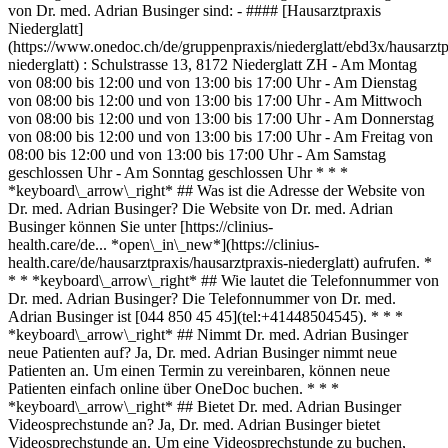
von Dr. med. Adrian Businger sind: - #### [Hausarztpraxis
Niederglatt]
(https://www.onedoc.ch/de/gruppenpraxis/niederglatt/ebd3x/hausarztp
niederglatt) : Schulstrasse 13, 8172 Niederglatt ZH - Am Montag
von 08:00 bis 12:00 und von 13:00 bis 17:00 Uhr - Am Dienstag
von 08:00 bis 12:00 und von 13:00 bis 17:00 Uhr - Am Mittwoch
von 08:00 bis 12:00 und von 13:00 bis 17:00 Uhr - Am Donnerstag
von 08:00 bis 12:00 und von 13:00 bis 17:00 Uhr - Am Freitag von
08:00 bis 12:00 und von 13:00 bis 17:00 Uhr - Am Samstag
geschlossen Uhr - Am Sonntag geschlossen Uhr * * *
*keyboard\_arrow\_right* ## Was ist die Adresse der Website von
Dr. med. Adrian Businger? Die Website von Dr. med. Adrian
Businger können Sie unter [https://clinius-
health.care/de... *open\_in\_new*](https://clinius-
health.care/de/hausarztpraxis/hausarztpraxis-niederglatt) aufrufen. *
* * *keyboard\_arrow\_right* ## Wie lautet die Telefonnummer von
Dr. med. Adrian Businger? Die Telefonnummer von Dr. med.
Adrian Businger ist [044 850 45 45](tel:+41448504545). * * *
*keyboard\_arrow\_right* ## Nimmt Dr. med. Adrian Businger
neue Patienten auf? Ja, Dr. med. Adrian Businger nimmt neue
Patienten an. Um einen Termin zu vereinbaren, können neue
Patienten einfach online über OneDoc buchen. * * *
*keyboard\_arrow\_right* ## Bietet Dr. med. Adrian Businger
Videosprechstunde an? Ja, Dr. med. Adrian Businger bietet
Videosprechstunde an. Um eine Videosprechstunde zu buchen,