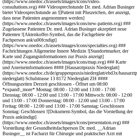
(https://www.onedoc.ch/assets/images/icons/video-
consultations.svg) ### Videosprechstunde Dr. med. Adrian Businger
bietet Videosprechstunde an ![Patient mit Pluszeichen, der anzeigt,
dass neue Patienten angenommen werden]
(https://www.onedoc.ch/assets/images/icons/new-patients.svg) ###
Zugelassene Patienten Dr. med. Adrian Businger akzeptiert neue
Patienten ![Aktenkoffer-Symbol, das die Fachgebiete der
Fachperson ank\u00fcndigt]
(https://www.onedoc.ch/assets/images/icons/specialties.svg) ###
Fachrichtungen Allgemeine Innere Medizin ![Standortmarker, der
Karte und Zugangsinformationen zur Praxis anzeigt]
(https://www.onedoc.ch/assets/images/icons/map.svg) ### Karte
und Anreiseinformationen #### [Hausarztpraxis Niederglatt]
(https://www.onedoc.ch/de/gruppenpraxis/niederglatt/ebd3x/hausarztp
niederglatt) Schulstrasse 13 8172 Niederglatt ZH ####
Öffnungszeiten Derzeit geschlossen - Öffnet um 08:00
*expand\_more* Montag: 08:00 - 12:00 und 13:00 - 17:00
Dienstag: 08:00 - 12:00 und 13:00 - 17:00 Mittwoch: 08:00 - 12:00
und 13:00 - 17:00 Donnerstag: 08:00 - 12:00 und 13:00 - 17:00
Freitag: 08:00 - 12:00 und 13:00 - 17:00 Samstag: Geschlossen
Sonntag: Geschlossen ![Dokument-Symbol, das die Vorstellung der
Praxis ankündigt]
(https://www.onedoc.ch/assets/images/icons/presentation.svg) ###
Vorstellung der Gesundheitsfachperson Dr. med. __Adrian
Businger__ ist Facharzt für Chirurgie und praktischer Arzt mit