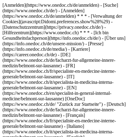
[Anmelden](https://www.onedoc.ch/de/anmelden) - [Suche]
(https://www.onedoc.ch/de/) - [Anmelden]
(https://www.onedoc.ch/de/anmelden) * * * - [Verwaltung der
Cookies](javascript:Didomi.preferences.show%28%29) -
[Datenschutzzentrum](https://privacy.onedoc.ch/de/) -
[Hilfezentrum](https://www.onedoc.ch) * * * - [Ich bin
Gesundheitsfachperson](https://info.onedoc.ch/de/) - [Über uns]
(https://info.onedoc.ch/de/unsere-mission/) - [Presse]
(https://info.onedoc.ch/de/media/) - [Karriere]
(https://career.onedoc.ch/de)
- [DE]
(https://www.onedoc.ch/de/facharzt-fur-allgemeine-innere-
medizin/belmont-sur-lausanne) - [FR]
(https://www.onedoc.ch/fr/specialiste-en-medecine-interne-
generale/belmont-sur-lausanne) - [IT]
(https://www.onedoc.ch/it/specialista-in-medicina-interna-
generale/belmont-sur-lausanne) - [EN]
(https://www.onedoc.ch/en/specialist-in-general-internal-
medicine/belmont-sur-lausanne) [OneDoc]
(https://www.onedoc.ch/de/ "Zurück zur Startseite") - [Deutsch]
(https://www.onedoc.ch/de/facharzt-fur-allgemeine-innere-
medizin/belmont-sur-lausanne) - [Français]
(https://www.onedoc.ch/fr/specialiste-en-medecine-interne-
generale/belmont-sur-lausanne) - [Italiano]
(https://www.onedoc.ch/it/specialista-in-medicina-interna-