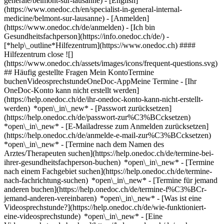
generale/belmont-sur-lausanne) - [English]
(https://www.onedoc.ch/en/specialist-in-general-internal-
medicine/belmont-sur-lausanne)
- [Anmelden]
(https://www.onedoc.ch/de/anmelden) - [Ich bin
Gesundheitsfachperson](https://info.onedoc.ch/de/)
-
[*help\_outline*Hilfezentrum](https://www.onedoc.ch) ####
Hilfezentrum close ![]
(https://www.onedoc.ch/assets/images/icons/frequent-questions.svg)
## Häufig gestellte Fragen Mein KontoTermine
buchenVideosprechstundeOneDoc-AppMeine Termine - [Ihr
OneDoc-Konto kann nicht erstellt werden]
(https://help.onedoc.ch/de/ihr-onedoc-konto-kann-nicht-erstellt-
werden) *open\_in\_new* - [Passwort zurücksetzen]
(https://help.onedoc.ch/de/passwort-zur%C3%BCcksetzen)
*open\_in\_new* - [E-Mailadresse zum Anmelden zurücksetzen]
(https://help.onedoc.ch/de/anmelde-e-mail-zur%C3%BCcksetzen)
*open\_in\_new*
- [Termine nach dem Namen des
Arztes/Therapeuten suchen](https://help.onedoc.ch/de/termine-bei-
ihrer-gesundheitsfachperson-buchen) *open\_in\_new* - [Termine
nach einem Fachgebiet suchen](https://help.onedoc.ch/de/termine-
nach-fachrichtung-suchen) *open\_in\_new* - [Termine für jemand
anderen buchen](https://help.onedoc.ch/de/termine-f%C3%BCr-
jemand-anderen-vereinbaren) *open\_in\_new*
- [Was ist eine
Videosprechstunde?](https://help.onedoc.ch/de/wie-funktioniert-
eine-videosprechstunde) *open\_in\_new* - [Eine