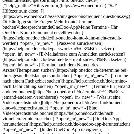
Gesundheitsfachperson](https://info.onedoc.ch/de/)
-
[*help\_outline*Hilfezentrum](https://www.onedoc.ch) ####
Hilfezentrum close ![]
(https://www.onedoc.ch/assets/images/icons/frequent-questions.svg)
## Häufig gestellte Fragen Mein KontoTermine
buchenVideosprechstundeOneDoc-AppMeine Termine - [Ihr
OneDoc-Konto kann nicht erstellt werden]
(https://help.onedoc.ch/de/ihr-onedoc-konto-kann-nicht-erstellt-
werden) *open\_in\_new* - [Passwort zurücksetzen]
(https://help.onedoc.ch/de/passwort-zur%C3%BCcksetzen)
*open\_in\_new* - [E-Mailadresse zum Anmelden zurücksetzen]
(https://help.onedoc.ch/de/anmelde-e-mail-zur%C3%BCcksetzen)
*open\_in\_new*
- [Termine nach dem Namen des
Arztes/Therapeuten suchen](https://help.onedoc.ch/de/termine-bei-
ihrer-gesundheitsfachperson-buchen) *open\_in\_new* - [Termine
nach einem Fachgebiet suchen](https://help.onedoc.ch/de/termine-
nach-fachrichtung-suchen) *open\_in\_new* - [Termine für jemand
anderen buchen](https://help.onedoc.ch/de/termine-f%C3%BCr-
jemand-anderen-vereinbaren) *open\_in\_new*
- [Was ist eine
Videosprechstunde?](https://help.onedoc.ch/de/wie-funktioniert-
eine-videosprechstunde) *open\_in\_new* - [Eine
Videosprechstunde buchen](https://help.onedoc.ch/de/nach-
virtuellen-terminen-suchen) *open\_in\_new*
- [OneDoc-App
herunterladen](https://help.onedoc.ch/de/onedoc-app-herunterladen)
*open\_in\_new* - [In der OneDoc-App navigieren]