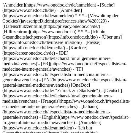
[Anmelden](https://www.onedoc.ch/de/anmelden) - [Suche]
(https://www.onedoc.ch/de/) - [Anmelden]
(https://www.onedoc.ch/de/anmelden) * * * - [Verwaltung der
Cookies](javascript:Didomi.preferences.show%28%29) -
[Datenschutzzentrum](https://privacy.onedoc.ch/de/) -
[Hilfezentrum](https://www.onedoc.ch) * * * - [Ich bin
Gesundheitsfachperson](https://info.onedoc.ch/de/) - [Über uns]
(https://info.onedoc.ch/de/unsere-mission/) - [Presse]
(https://info.onedoc.ch/de/media/) - [Karriere]
(https://career.onedoc.ch/de)
- [DE]
(https://www.onedoc.ch/de/facharzt-fur-allgemeine-innere-
medizin/avenches) - [FR](https://www.onedoc.ch/fr/specialiste-en-
medecine-interne-generale/avenches) - [IT]
(https://www.onedoc.ch/it/specialista-in-medicina-interna-
generale/avenches) - [EN](https://www.onedoc.ch/en/specialist-in-
general-internal-medicine/avenches) [OneDoc]
(https://www.onedoc.ch/de/ "Zurück zur Startseite") - [Deutsch]
(https://www.onedoc.ch/de/facharzt-fur-allgemeine-innere-
medizin/avenches) - [Français](https://www.onedoc.ch/fr/specialiste-
en-medecine-interne-generale/avenches) - [Italiano]
(https://www.onedoc.ch/it/specialista-in-medicina-interna-
generale/avenches) - [English](https://www.onedoc.ch/en/specialist-
in-general-internal-medicine/avenches)
- [Anmelden]
(https://www.onedoc.ch/de/anmelden) - [Ich bin