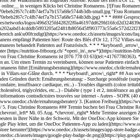
eisst Sie Willkommen an folgender Adresse: Route des Blés d'Or 12. C
online__ in wenigen Klicks bei Christine Romanens. [![Frau Romanens,
70ebeb2f67c7c4fb74ef7a7b157a68e5744b3db-small.jpg "Frau Romanens,
e70ebeb2f67c7c4fb74ef7a7b157a68e5744b3db.jpg) * * * #### Gesproch
mages/networks/logos/496d325fd4282f2f0a46197dd629fd16fcd2d324839e
gos/a202aabd14cdddb5ff03205af2481fb805645ff903773c55a6c572d22f237
Q-Bereich ank\u00fcndigt](https://www.onedoc.ch/assets/images/icons
anens empfängt Patienten hier: Route des Blés d'Or 12, 1752 Villars-
nens behandelt Patienten auf Französisch. * * * *keyboard\_arrow\_r
https://nutrition-fribourg.ch/ *open\_in\_new*](https://nutrition-frib
n Frau Christine Romanens ist [076 778 03 63](tel:+41767780363). 
ten an. Um einen Termin zu vereinbaren, können neue Patienten einfac
omanens führt [Ernährungsberatung](https://www.onedoc.ch/de/ernahrun
) in Villars-sur-Glâne durch. * * * *keyboard\_arrow\_right* ## Aus 
en Gründen durch: Ernährungsberatung: - Surcharge pondérale (surpoids,
ndaire, insuffisance cardiaque, etc..) - Troubles digestifs (colon irrita
holestérol, triglycérides, etc...) - Diabète ( type 1 et 2, intolérance a
des informations contradictoires trouvées sur internet - Autres - SOPK 