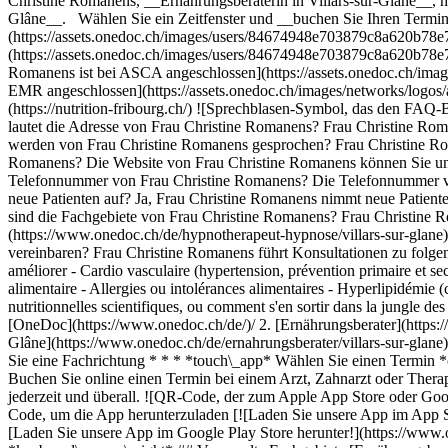
Christine Romanens, __Ernährungsberaterin in Villars-sur-Glâne__, h
Glâne__. Wählen Sie ein Zeitfenster und __buchen Sie Ihren Termin 
(https://assets.onedoc.ch/images/users/84674948e703879c8a620b78e
(https://assets.onedoc.ch/images/users/84674948e703879c8a620b78
Romanens ist bei ASCA angeschlossen](https://assets.onedoc.ch/i
EMR angeschlossen](https://assets.onedoc.ch/images/networks/lo
(https://nutrition-fribourg.ch/) ![Sprechblasen-Symbol, das den FA
lautet die Adresse von Frau Christine Romanens? Frau Christine Rom
werden von Frau Christine Romanens gesprochen? Frau Christine Roma
Romanens? Die Website von Frau Christine Romanens können Sie unter [
Telefonnummer von Frau Christine Romanens? Die Telefonnummer vo
neue Patienten auf? Ja, Frau Christine Romanens nimmt neue Patien
sind die Fachgebiete von Frau Christine Romanens? Frau Christine R
(https://www.onedoc.ch/de/hypnotherapeut-hypnose/villars-sur-glane
vereinbaren? Frau Christine Romanens führt Konsultationen zu folgend
améliorer - Cardio vasculaire (hypertension, prévention primaire et seco
alimentaire - Allergies ou intolérances alimentaires - Hyperlipidémie (c
nutritionnelles scientifiques, ou comment s'en sortir dans la jungle 