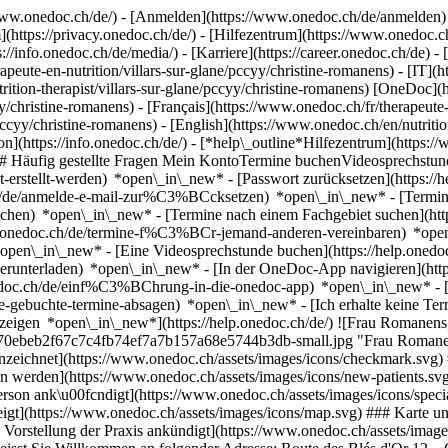
ww.onedoc.ch/de/) - [Anmelden](https://www.onedoc.ch/de/anmelden) 
ttps://privacy.onedoc.ch/de/) - [Hilfezentrum](https://www.onedoc.ch) 
s://info.onedoc.ch/de/media/) - [Karriere](https://career.onedoc.ch/de)
- 
eute-en-nutrition/villars-sur-glane/pccyy/christine-romanens) - [IT](htt
ition-therapist/villars-sur-glane/pccyy/christine-romanens) [OneDoc](h
christine-romanens) - [Français](https://www.onedoc.ch/fr/therapeute-en
/pccyy/christine-romanens) - [English](https://www.onedoc.ch/en/nutriti
n](https://info.onedoc.ch/de/)
- [*help\_outline*Hilfezentrum](https:/
g) ## Häufig gestellte Fragen Mein KontoTermine buchenVideosprech
icht-erstellt-werden) *open\_in\_new* - [Passwort zurücksetzen](htt
.ch/de/anmelde-e-mail-zur%C3%BCcksetzen) *open\_in\_new*
- [Termi
-buchen) *open\_in\_new* - [Termine nach einem Fachgebiet suchen](ht
elp.onedoc.ch/de/termine-f%C3%BCr-jemand-anderen-vereinbaren) *op
) *open\_in\_new* - [Eine Videosprechstunde buchen](https://help.one
erunterladen) *open\_in\_new* - [In der OneDoc-App navigieren](http
onedoc.ch/de/einf%C3%BChrung-in-die-onedoc-app) *open\_in\_new*
- 
-gebuchte-termine-absagen) *open\_in\_new* - [Ich erhalte keine Termi
igen *open\_in\_new*](https://help.onedoc.ch/de/) ![Frau Romanens, 
70ebeb2f67c7c4fb74ef7a7b157a68e5744b3db-small.jpg "Frau Romanens,
kennzeichnet](https://www.onedoc.ch/assets/images/icons/checkmark.svg
en werden](https://www.onedoc.ch/assets/images/icons/new-patients.sv
erson ank\u00fcndigt](https://www.onedoc.ch/assets/images/icons/spec
igt](https://www.onedoc.ch/assets/images/icons/map.svg) ### Karte und
Vorstellung der Praxis ankündigt](https://www.onedoc.ch/assets/image