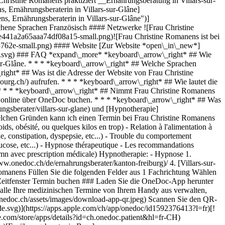
hristine Romanens praktiziert __Ernährungsberatung in Villars-sur-
 Ernährungsberaterin in Villars-sur-Glâne]
 Ernährungsberaterin in Villars-sur-Glâne")]
ene Sprachen Französisch #### Netzwerke ![Frau Christine
441a2a65aaa74df08a15-small.png)![Frau Christine Romanens ist bei
62e-small.png) #### Website [Zur Website *open\_in\_new*]
/faq.svg) ### FAQ *expand\_more* *keyboard\_arrow\_right* ## Wie
sur-Glâne. * * * *keyboard\_arrow\_right* ## Welche Sprachen
ight* ## Was ist die Adresse der Website von Frau Christine
ourg.ch/) aufrufen. * * * *keyboard\_arrow\_right* ## Wie lautet die
* * * *keyboard\_arrow\_right* ## Nimmt Frau Christine Romanens
h online über OneDoc buchen. * * * *keyboard\_arrow\_right* ## Was
gsberater/villars-sur-glane) und [Hypnotherapie]
welchen Gründen kann ich einen Termin bei Frau Christine Romanens
 obésité, ou quelques kilos en trop) - Relation à l'alimentation à
ble, constipation, dyspepsie, etc...) - Trouble du comportement
u glucose, etc...) - Hypnose thérapeutique - Les recommandations
(40 mn avec prescription médicale) Hypnotherapie: - Hypnose
1. [OneDoc](https://www.onedoc.ch/de/)/ 2. [Ernährungsberater](https://www.onedoc.ch/de/ernahrungsberater)/ 3. [Kanton Freiburg](https://www.onedoc.ch/de/ernahrungsberater/kanton-freiburg)/ 4. [Villars-sur-Glâne](https://www.onedoc.ch/de/ernahrungsberater/villars-sur-glane)/ 5. Frau Christine Romanens ### Termin buchen bei Frau Christine Romanens Füllen Sie die folgenden Felder aus 1 Fachrichtung Wählen Sie eine Fachrichtung * * * *touch\_app* Wählen Sie einen Termin *chevron\_left* Mi. 05 Aug. *chevron\_right* Mehr Termine anzeigen Zeitfenster Termin buchen ### Laden Sie die OneDoc-App herunter Buchen Sie online einen Termin bei einem Arzt, Zahnarzt oder Therapeuten in Ihrer Nähe in der Schweiz. Mit der OneDoc-App können Sie alle Ihre medizinischen Termine von Ihrem Handy aus verwalten, jederzeit und überall. ![QR-Code, der zum Apple App Store oder Google Play leitet, um die OneDoc Patienten-App zu laden](https://www.onedoc.ch/assets/images/download-app-qr.jpeg) Scannen Sie den QR-Code, um die App herunterzuladen [![Laden Sie unsere App im App Store herunter!](https://www.onedoc.ch/assets/images/app-store-badge-de.svg)](https://apps.apple.com/ch/app/onedoc/id1592376413?l=fr)[![Laden Sie unsere App im Google Play Store herunter!](https://www.onedoc.ch/assets/images/google-play-badge-de.png)](https://play.google.com/store/apps/details?id=ch.onedoc.patient&hl=fr-CH) *keyboard\_arrow\_right* ## Verwandte Fachgebiete [Ernährungsberater in Lausanne](https://www.onedoc.ch/de/ernahrungsberater/lausanne)[Ernährungsberater in Bern](https://www.onedoc.ch/de/ernahrungsberater/bern)[Ernährungsberater in Montreux](https://www.onedoc.ch/de/ernahrungsberater/montreux)[Ernährungsberater in Lutry](https://www.onedoc.ch/de/ernahrungsberater/lutry)[Ernährungsberater in Neuenburg](https://www.onedoc.ch/de/ernahrungsberater/neuenburg)[Ernährungsberater in Köniz](https://www.onedoc.ch/de/ernahrungsberater/koniz)[Ernährungsberater in Villars-sur-Glâne](https://www.onedoc.ch/de/ernahrungsberater/villars-sur-glane)[Hypnotherapeut (Hypnose) in Lausanne](https://www.onedoc.ch/de/hypnotherapeut-hypnose/lausanne)[Hypnotherapeut (Hypnose) in Bulle](https://www.onedoc.ch/de/hypnotherapeut-hypnose/bulle)[Hypnotherapeut (Hypnose) in Neuenburg](https://www.onedoc.ch/de/hypnotherapeut-hypnose/neuenburg)[Hypnotherapeut (Hypnose) in Vevey](https://www.onedoc.ch/de/hypnotherapeut-hypnose/vevey)[Hypnotherapeut (Hypnose) in Montreux](https://www.onedoc.ch/de/hypnotherapeut-hypnose/montreux)[Hypnotherapeut (Hypnose) in Bern](https://www.onedoc.ch/de/hypnotherapeut-hypnose/bern)[Hypnotherapeut (Hypnose) in Freiburg](https://www.onedoc.ch/de/hypnotherapeut-hypnose/freiburg)[Hypnotherapeut (Hypnose) in Biel](https://www.onedoc.ch/de/hypnotherapeut-hypnose/biel)[Hypnotherapeut (Hypnose) in Yverdon-les-Bains](https://www.onedoc.ch/de/hypnotherapeut-hypnose/yverdon-les-bains)[Hypnotherapeut (Hypnose) in Payerne](https://www.onedoc.ch/de/hypnotherapeut-hypnose/payerne)[Hypnotherapeut (Hypnose) in Suscévaz](https://www.onedoc.ch/de/hypnotherapeut-hypnose/suscevaz)[Hypnotherapeut (Hypnose) in Rennaz](https://www.onedoc.ch/de/hypnotherapeut-hypnose/rennaz)[Hypnotherapeut (Hypnose) in Thun](https://www.onedoc.ch/de/hypnotherapeut-hypnose/thun)[Hypnotherapeut (Hypnose) in Blonay - Saint-Légier](https://www.onedoc.ch/de/hypnotherapeut-hypnose/blonay-saint-legier) *keyboard\_arrow\_right* ## Beliebte Suchbegriffe [Physiotherapeut in Lausanne](https://www.onedoc.ch/de/physiotherapeut/lausanne)[Psychologe in Lausanne](https://www.onedoc.ch/de/psychologe/lausanne)[Masseur (klassische Massage) in Lausanne](https://www.onedoc.ch/de/masseur-klassische-massage/lausanne)[Osteopath in Lausanne](https://www.onedoc.ch/de/osteopath/lausanne)[Hausarzt (Allgemeinmedizin) in Lausanne](https://www.onedoc.ch/de/hausarzt-allgemeinmedizin/lausanne)[Hausarzt (Allgemeinmedizin) in Bern](https://www.onedoc.ch/de/hausarzt-allgemeinmedizin/bern)[Gynäkologe (Frauenarzt und Geburtshelfer) in Bern](https://www.onedoc.ch/de/gynakologe-frauenarzt-und-geburtshelfer/bern)[Manuelle Lymphdrainage Therapeut in Lausanne](https://www.onedoc.ch/de/manuelle-lymphdrainage-therapeut/lausanne)[Physiotherapeut in Bern](https://www.onedoc.ch/de/physiotherapeut/bern)[Reflexologietherapeut in Lausanne](https://www.onedoc.ch/de/reflexologietherapeut/lausanne)[Zahnarzt in Lausanne](https://www.onedoc.ch/de/zahnarzt/lausanne)[Augenarzt in Lausanne](https://www.onedoc.ch/de/augenarzt/lausanne)[Augenarzt in Bern](https://www.onedoc.ch/de/augenarzt/bern)[Akupunkteur in Lausanne](https://www.onedoc.ch/de/akupunkteur/lausanne)[Masseur (therapeutische Massage) in Lausanne](https://www.onedoc.ch/de/masseur-therapeutische-massage/lausanne)[Hypnotherapeut (Hypnose) in Lausanne](https://www.onedoc.ch/de/hypnotherapeut-hypnose/lausanne)[Facharzt für Allgemeine Innere Medizin in Bern](https://www.onedoc.ch/de/facharzt-fur-allgemeine-innere-medizin/bern)[WAM Ernährungstherapeut in Lausanne](https://www.onedoc.ch/de/wam-ernahrungstherapeut/lausanne)[Osteopath in Freiburg](https://www.onedoc.ch/de/osteopath/freiburg)[WAM/TEN Naturheilpraktiker in Lausanne](https://www.onedoc.ch/de/wam-ten-naturheilpraktiker/lausanne)[Gynäkologe (Frauenarzt und Geburtshelfer) in Lausanne](https://www.onedoc.ch/de/gynakologe-frauenarzt-und-geburtshelfer/lausanne) *keyboard\_arrow\_right* ## Finden Sie einen Arzt oder Therapeuten [Ärzte- und Therapeutenverzeichnis](https://www.onedoc.ch/de/verzeichnis) [A](https://www.onedoc.ch/de/verzeichnis/A) [B](https://www.onedoc.ch/de/verzeichnis/B) [C](https://www.onedoc.ch/de/verzeichnis/C) [D](https://www.onedoc.ch/de/verzeichnis/D) [E](https://www.onedoc.ch/de/verzeichnis/E) [F](https://www.onedoc.ch/de/verzeichnis/F) [G](https://www.onedoc.ch/de/verzeichnis/G) [H](https://www.onedoc.ch/de/verzeichnis/H) [I](https://www.onedoc.ch/de/verzeichnis/I) [J](https://www.onedoc.ch/de/verzeichnis/J) [K](https://www.onedoc.ch/de/verzeichnis/K) [L](https://www.onedoc.ch/de/verzeichnis/L) [M](https://www.onedoc.ch/de/verzeichnis/M) [N](https://www.onedoc.ch/de/verzeichnis/N) [O](https://www.onedoc.ch/de/verzeichnis/O) [P](https://www.onedoc.ch/de/verzeichnis/P) [Q](https://www.onedoc.ch/de/verzeichnis/Q) [R](https://www.onedoc.ch/de/verzeichnis/R) [S](https://www.onedoc.ch/de/verzeichnis/S) [T](https://www.onedoc.ch/de/verzeichnis/T) [U](https://www.onedoc.ch/de/verzeichnis/U) [V](https://www.onedoc.ch/de/verzeichnis/V) [W](https://www.onedoc.ch/de/verzeichnis/W) [X](https://www.onedoc.ch/de/verzeichnis/X) [Y](https://www.onedoc.ch/de/verzeichnis/Y) [Z](https://www.onedoc.ch/de/verzeichnis/Z) ## OneDoc [Ich bin Gesundheitsfachperson](https://info.onedoc.ch/de/) [Über uns](https://info.onedoc.ch/de/unsere-mission/) [Presse](https://info.onedoc.ch/de/media/) [Karriere](https://career.onedoc.ch/de) [Datenschutzzentrum](https://privacy.onedoc.ch/de/) [Verwaltung der Cookies](javascript:Didomi.preferences.show%28%29) [Hilfezentrum](https://help.onedoc.ch/de/) ## Sprachen [Deutsch](https://www.onedoc.ch/de/ernahrungsberaterin/villars-sur-glane/pccyy/christine-romanens) [Français](https://www.onedoc.ch/fr/therapeute-en-nutrition/villars-sur-glane/pccyy/christine-romanens) [Italiano](https://www.onedoc.ch/it/terapista-della-nutrizione/villars-sur-glane/pccyy/christine-romanens) [English](https://www.onedoc.ch/en/nutrition-therapist/villars-sur-glane/pccyy/christine-romanens) ## Verwandte Fachgebiete [Ernährungsberatung in Lausanne](https://www.onedoc.ch/de/ernahrungsberater/lausanne) [Ernährungsberatung in Bern](https://www.onedoc.ch/de/ernahrungsberater/bern) [Ernährungsberatung in Montreux](https://www.onedoc.ch/de/ernahrungsberater/montreux) [Ernährungsberatung in Lutry](https://www.onedoc.ch/de/ernahrungsberater/lutry) [Ernährungsberatung in Neuenburg](https://www.onedoc.ch/de/ernahrungsberater/neuenburg) [Ernährungsberatung in Köniz](https://www.onedoc.ch/de/ernahrungsberater/koniz) [Ernährungsberatung in Villars-sur-Glâne](https://www.onedoc.ch/de/ernahrungsberater/villars-sur-glane) [Hypnosetherapie (Hypnose) in Lausanne](https://www.onedoc.ch/de/hypnotherapeut-hypnose/lausanne) [Hypnosetherapie (Hypnose) in Bulle](https://www.onedoc.ch/de/hypnotherapeut-hypnose/bulle) [Hypnosetherapie (Hypnose) in Neuenburg](https://www.onedoc.ch/de/hypnotherapeut-hypnose/neuenburg) [Hypnosetherapie (Hypnose) in Vevey](https://www.onedoc.ch/de/hypnotherapeut-hypnose/vevey) [Hypnosetherapie (Hypnose) in Montreux](https://www.onedoc.ch/de/hypnotherapeut-hypnose/montreux) [Hypnosetherapie (Hypnose) in Bern](https://www.onedoc.ch/de/hypnotherapeut-hypnose/bern) [Hypnosetherapie (Hypnose) in Freiburg](https://www.onedoc.ch/de/hypnotherapeut-hypnose/freiburg) [Hypnosetherapie (Hypnose) in Biel](https://www.onedoc.ch/de/hypnotherapeut-hypnose/biel) [Hypnosetherapie (Hypnose) in Yverdon-les-Bains](https://www.onedoc.ch/de/hypnotherapeut-hypnose/yverdon-les-bains) [Hypnosetherapie (Hypnose) in Payerne](https://www.onedoc.ch/de/hypnotherapeut-hypnose/payerne) [Hypnosetherapie (Hypnose) in Suscévaz](https://www.onedoc.ch/de/hypnotherapeut-hypnose/suscevaz) [Hypnosetherapie (Hypnose) in Rennaz](https://www.onedoc.ch/de/hypnotherapeut-hypnose/rennaz) [Hypnosetherapie (Hypnose) in Thun](https://www.onedoc.ch/de/hypnotherapeut-hypnose/thun) [Hypnosetherapie (Hypnose) in Blonay - Saint-Légier](https://www.onedoc.ch/de/hypnotherapeut-hypnose/blonay-saint-legier) ## Beliebte Suchbegriffe [Physiotherapie in Lausanne](https://www.onedoc.ch/de/physiotherapeut/lausanne) [Psychologe in Lausanne](https://www.onedoc.ch/de/psychologe/lausanne) [Masseur (klassische Massage) in Lausanne](https://www.onedoc.ch/de/masseur-klassische-massage/lausanne) [Osteopathie in Lausanne](https://www.onedoc.ch/de/osteopath/lausanne) [Hausarzt (Allgemeinmedizin) in Lausanne](https://www.onedoc.ch/de/hausarzt-allgemeinmedizin/lausanne) [Hausarzt (Allgemeinmedizin) in Bern](htt