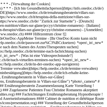
* * * - [Verwaltung der Cookies]
* * * - [Ich bin Gesundheitsfachperson](https://info.onedoc.ch/de/)
[DE](https://www.onedoc.ch/de/ernahrungsberaterin/villars-sur-
ps://www.onedoc.ch/it/terapista-della-nutrizione/villars-sur-
ttps://www.onedoc.ch/de/ "Zurück zur Startseite") - [Deutsch]
-nutrition/villars-sur-glane/pccyy/christine-romanens) - [Italiano]
on-therapist/villars-sur-glane/pccyy/christine-romanens)
- [Anmelden]
/www.onedoc.ch) #### Hilfezentrum close ![]
stundeOneDoc-AppMeine Termine - [Ihr OneDoc-Konto kann nicht
ps://help.onedoc.ch/de/passwort-zur%C3%BCcksetzen) *open\_in\_new*
ne nach dem Namen des Arztes/Therapeuten suchen]
tps://help.onedoc.ch/de/termine-nach-fachrichtung-suchen)
en\_in\_new*
- [Was ist eine Videosprechstunde?]
doc.ch/de/nach-virtuellen-terminen-suchen) *open\_in\_new*
-
s://help.onedoc.ch/de/in-der-onedoc-app-navigieren)
[Termine verwalten](https://help.onedoc.ch/de/termine-verwalten)
nbestätigung](https://help.onedoc.ch/de/ich-erhalte-keine-
Ernährungsberaterin in Villars-sur-Glâne]
 Ernährungsberaterin in Villars-sur-Glâne") *photo\_camera* #
) ## Ernährungsberaterin Zusammenfassung Karte Vorstellung !
g) ### Zugelassene Patienten Frau Christine Romanens akzeptiert
ialties.svg) ### Fachrichtungen Ernährungsberatung Hypnotherapie !
 Anreiseinformationen #### Cabinet de nutrition et diététique Route
s/icons/presentation.svg) ### Vorstellung der Gesundheitsfachperson