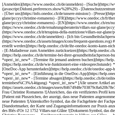
[Anmelden](https://www.onedoc.ch/de/anmelden) - [Suche](https://w
(javascript:Didomi.preferences.show%28%29) - [Datenschutzzentrum](h
- [Über uns](https://info.onedoc.ch/de/unsere-mission/) - [Presse](http
glane/pccyy/christine-romanens) - [FR](https://www.onedoc.ch/fr/therap
glane/pccyy/christine-romanens) - [EN](https://www.onedoc.ch/en/nutr
(https://www.onedoc.ch/de/ernahrungsberaterin/villars-sur-glane/pccyy/
(https://www.onedoc.ch/it/terapista-della-nutrizione/villars-sur-glane
(https://www.onedoc.ch/de/anmelden) - [Ich bin Gesundheitsfachperso
(https://www.onedoc.ch/assets/images/icons/frequent-questions.sv
erstellt werden](https://help.onedoc.ch/de/ihr-onedoc-konto-kann-n
- [E-Mailadresse zum Anmelden zurücksetzen](https://help.onedoc
(https://help.onedoc.ch/de/termine-bei-ihrer-gesundheitsfachperson
*open\_in\_new* - [Termine für jemand anderen buchen](https://h
(https://help.onedoc.ch/de/wie-funktioniert-eine-videosprechstunde
[OneDoc-App herunterladen](https://help.onedoc.ch/de/onedoc-app-h
*open\_in\_new* - [Einführung in die OneDoc-App](https://help.
*open\_in\_new* - [Termine absagen](https://help.onedoc.ch/de/online
terminbest%C3%A4tigung) *open\_in\_new* [Alle unsere Artikel anze
(https://assets.onedoc.ch/images/users/84674948e703879c8a620b78e
Frau Christine Romanens ![Abzeichen, das ein verifiziertes Profil 
[Patient mit Pluszeichen, der anzeigt, dass neue Patienten angenomm
neue Patienten ![Aktenkoffer-Symbol, das die Fachgebiete der Fachp
[Standortmarker, der Karte und Zugangsinformationen zur Praxis anze
des Blés d'Or 12 1752 Villars-sur-Glâne ![Dokument-Symbol, das die 