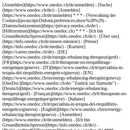
[Anmelden](https://www.onedoc.ch/de/anmelden) - [Suche]
(https://www.onedoc.ch/de/) - [Anmelden]
(https://www.onedoc.ch/de/anmelden) * * * - [Verwaltung der
Cookies](javascript:Didomi.preferences.show%28%29) -
[Datenschutzzentrum](https://privacy.onedoc.ch/de/) -
[Hilfezentrum](https://www.onedoc.ch) * * * - [Ich bin
Gesundheitsfachperson](https://info.onedoc.ch/de/) - [Über uns]
(https://info.onedoc.ch/de/unsere-mission/) - [Presse]
(https://info.onedoc.ch/de/media/) - [Karriere]
(https://career.onedoc.ch/de)
- [DE]
(https://www.onedoc.ch/de/energie-rebalancing-therapeut/genf) -
[FR](https://www.onedoc.ch/fr/therapeute-en-reequilibrage-
energetique/geneve) - [IT](https://www.onedoc.ch/it/specialista-in-
terapia-del-riequilibrio-energetico/ginevra) - [EN]
(https://www.onedoc.ch/en/energy-rebalancing-therapist/geneva)
[OneDoc](https://www.onedoc.ch/de/ "Zurück zur Startseite") -
[Deutsch](https://www.onedoc.ch/de/energie-rebalancing-
therapeut/genf) - [Français](https://www.onedoc.ch/fr/therapeute-en-
reequilibrage-energetique/geneve) - [Italiano]
(https://www.onedoc.ch/it/specialista-in-terapia-del-riequilibrio-
energetico/ginevra) - [English](https://www.onedoc.ch/en/energy-
rebalancing-therapist/geneva)
- [Anmelden]
(https://www.onedoc.ch/de/anmelden) - [Ich bin
Gesundheitsfachperson](https://info.onedoc.ch/de/)
-