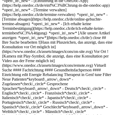
*open\_in\_new* - [Einführung in die OneDoc-App]
(https://help.onedoc.ch/de/einf%C3%BChrung-in-die-onedoc-app)
*open\_in\_new*
- [Termine verwalten](https://help.onedoc.ch/de/termine-verwalten) *open\_in\_new* - [Termine absagen](https://help.onedoc.ch/de/online-gebuchte-termine-absagen) *open\_in\_new* - [Ich erhalte keine Terminbestätigung](https://help.onedoc.ch/de/ich-erhalte-keine-terminbest%C3%A4tigung) *open\_in\_new* [Alle unsere Artikel anzeigen *open\_in\_new*](https://help.onedoc.ch/de/) close ## Ihre Suche bearbeiten ![Haus mit Pluszeichen, das anzeigt, dass eine Konsultation vor Ort möglich ist](https://www.onedoc.ch/assets/images/icons/on-site.svg) Vor Ort ![Kamera mit Play-Symbol, die anzeigt, dass eine Konsultation per Video aus der Ferne möglich ist](https://www.onedoc.ch/assets/images/icons/remote.svg) Virtuell Suche #### Fachrichtung #### Gesundheitsfachperson #### Einrichtung edit Energie Rebalancing Therapeut in Genf tune Filter Neue Patienten*keyboard\_arrow\_down* - Zugelassen*check\_circle* Gesprochene Sprachen*keyboard\_arrow\_down* - Deutsch*check\_circle* - Englisch*check\_circle* - Französisch*check\_circle* - Italienisch*check\_circle* - Japanisch*check\_circle* - Portugiesisch*check\_circle* - Russisch*check\_circle* - Spanisch*check\_circle* Geschlecht*keyboard\_arrow\_down* - Weiblich*check\_circle* - Männlich*check\_circle* Netzwerk*keyboard\_arrow\_down* - ASCA*check\_circle* - EMR*check\_circle* Verfügbarkeit*keyboard\_arrow\_down* - Heute*check\_circle* - In den nächsten 3 Tagen*check\_circle* - In den nächsten 7 Tagen*check\_circle* - In den nächsten 14 Tagen*check\_circle* # Energie Rebalancing Therapeut in Genf: Buchen Sie heute Ihren Termin online ## 19 Ergebnisse in Genf [![Frau Vanessa Novel, Hypnotherapeutin (Hypnose) in Genf](https://assets.onedoc.ch/images/users/6165fdd2b40a83f87fd9f5815701a1b7e14ddb10ebad491aeb6136b4baf288d5-small.jpg "Frau Vanessa Novel, Hypnotherapeutin (Hypnose) in Genf")](https://www.onedoc.ch/de/hypnotherapeutin-hypnose/genf/pcvja/vanessa-novel) ### [Frau Vanessa Novel](https://www.onedoc.ch/de/hypnotherapeutin-hypnose/genf/pcvja/vanessa-novel) ![Abzeichen, das ein verifiziertes Profil kennzeichnet](https://www.onedoc.ch/assets/images/icons/checkmark.svg) [Hypnotherapeutin (Hypnose)](https://www.onedoc.ch/de/hypnotherapeut-hypnose/genf), Energie Rebalancing Therapeutin Rom'n'co - Thérapeute & Coach Route des Jeunes 5 1227 Genf ![Frau Vanessa Novel ist bei ASCA angeschlossen](https://assets.onedoc.ch/images/networks/logos/496d325fd4282f2f0a46197dd629fd16fcd2d324839e441a2a65aaa74df08a15-small.png) ![Patient mit Pluszeichen, der anzeigt, dass neue Patienten angenommen werden](https://www.onedoc.ch/assets/images/icons/new-patients.svg)Akzeptiert neue Patienten [Termin buchen](https://www.onedoc.ch/de/hypnotherapeutin-hypnose/genf/pcvja/vanessa-novel) *chevron\_left* Mo. 03 Aug. *chevron\_right* Mehr Termine anzeigen *error\_outline* Beim Laden der Verfügbarkeiten ist ein Fehler aufgetreten [Erneut versuchen](https://www.onedoc.ch) [![Frau Céline Schumacher, Hypnotherapeutin (Hypnose) in Genf](https://assets.onedoc.ch/images/users/aa8bf5112f328717a278fe464d008e14f2ee9f5ffa3b8dc5357754088948b3ea-small.png "Frau Céline Schumacher, Hypnotherapeutin (Hypnose) in Genf")](https://www.onedoc.ch/de/hypnotherapeutin-hypnose/genf/pcqxw/celine-schumacher) ### [Frau Céline Schumacher](https://www.onedoc.ch/de/hypnotherapeutin-hypnose/genf/pcqxw/celine-schumacher) ![Abzeichen, das ein verifiziertes Profil kennzeichnet](https://www.onedoc.ch/assets/images/icons/checkmark.svg) [Hypnotherapeutin (Hypnose)](https://www.onedoc.ch/de/hypnotherapeut-hypnose/genf), Energie Rebalancing Therapeutin CAELIS Hypnose & Coaching | Reprogramation de l'inconscient - Gestion des Emotions, Trauma & Troubles anxieux - Régulation du Système nerveux Rue des Caroubiers 18 1227 Genf ![Frau Céline Schumacher ist bei ASCA angeschlossen](https://assets.onedoc.ch/images/networks/logos/496d325fd4282f2f0a46197dd629fd16fcd2d324839e441a2a65aaa74df08a15-small.png) ![Kamera mit Play-Symbol, die anzeigt, dass die Fachperson Videosprechstunden anbietet](https://www.onedoc.ch/assets/images/icons/video-consultations.svg)Videosprechstunde verfügbar ![Patient mit Pluszeichen, der anzeigt, dass neue Patienten angenommen werden](https://www.onedoc.ch/assets/images/icons/new-patients.svg)Akzeptiert neue Patienten [Termin buchen](https://www.onedoc.ch/de/hypnotherapeutin-hypnose/genf/pcqxw/celine-schumacher) *chevron\_left* Mo. 03 Aug. *chevron\_right* Mehr Termine anzeigen *error\_outline* Beim Laden der Verfügbarkeiten ist ein Fehler aufgetreten [Erneut versuchen](https://www.onedoc.ch) [![Frau Céline Planchin, Reflexologietherapeutin in Genf](https://assets.onedoc.ch/images/users/82129d6dbd7b39fb155bff302377c951767d8a63dffdd522b4fc24402ce08841-small.jpg "Frau Céline Planchin, Reflexologietherapeutin in Genf")](https://www.onedoc.ch/de/reflexologietherapeutin/genf/pcne1/celine-planchin) ### [Frau Céline Planchin](https://www.onedoc.ch/de/reflexologietherapeutin/genf/pcne1/celine-planchin) ![Abzeichen, das ein verifiziertes Profil kennzeichnet](https://www.onedoc.ch/assets/images/icons/checkmark.svg) [Reflexologietherapeutin](https://www.onedoc.ch/de/reflexologietherapeut/genf), Energie Rebalancing Therapeutin Centre Do Shiatsu Rue Merle-d'Aubigné 17 1207 Genf ![Frau Céline Planchin ist bei ASCA angeschlossen](https://assets.onedoc.ch/images/networks/logos/496d325fd4282f2f0a46197dd629fd16fcd2d324839e441a2a65aaa74df08a15-small.png)![Frau Céline Planchin ist bei EMR angeschlossen](https://assets.onedoc.ch/images/networks/logos/a202aabd14cdddb5ff03205af2481fb805645ff903773c55a6c572d22f23762e-small.png) ![Patient mit Pluszeichen, der anzeigt, dass neue Patienten angenommen werden](https://www.onedoc.ch/assets/images/icons/new-patients.svg)Akzeptiert neue Patienten [Termin buchen](https://www.onedoc.ch/de/reflexologietherapeutin/genf/pcne1/celine-planchin) *chevron\_left* Mo. 03 Aug. *chevron\_right* Mehr Termine anzeigen *error\_outline* Beim Laden der Verfügbarkeiten ist ein Fehler aufgetreten [Erneut versuchen](https://www.onedoc.ch) [![Fanny Hedde, Energie Rebalancing Therapeutin in Genf](https://assets.onedoc.ch/images/users/5292cb8838d0d202245e4876d5baaf00d1d47b57832a7c46f1ecab9f1316bdc2-small.jpg "Fanny Hedde, Energie Rebalancing Therapeutin in Genf")](https://www.onedoc.ch/de/energie-rebalancing-therapeutin/genf/pc2za/fanny-hedde) ### [Fanny Hedde](https://www.onedoc.ch/de/energie-rebalancing-therapeutin/genf/pc2za/fanny-hedde) ![Abzeichen, das ein verifiziertes Profil kennzeichnet](https://www.onedoc.ch/assets/images/icons/checkmark.svg) Energie Rebalancing Therapeutin [Les Psy Réunis - Muzy](https://www.onedoc.ch/de/medizinisches-zentrum/genf/ebek4/les-psy-reunis-muzy) Rue Muzy 10 1207 Genf ![Patient mit Pluszeichen, der anzeigt, dass neue Patienten angenommen werden](https://www.onedoc.ch/assets/images/icons/new-patients.svg)Akzeptiert neue Patienten [Termin buchen](https://www.onedoc.ch/de/energie-rebalancing-therapeutin/genf/pc2za/fanny-hedde) *chevron\_left* Mo. 03 Aug. *chevron\_right* Mehr Termine anzeigen *error\_outline* Beim Laden der Verfügbarkeiten ist ein Fehler aufgetreten [Erneut versuchen](https://www.onedoc.ch) [![Frau Béatrice Zeiler, Reflexologietherapeutin in Genf](https://assets.onedoc.ch/images/users/1b884c82aa4350df8d12e7ecdf8a12825511e2aa11f81db7d1a9bce0283b25c7-small.jpg "Frau Béatrice Zeiler, Reflexologietherapeutin in Genf")](https://www.onedoc.ch/de/reflexologietherapeutin/genf/pcjpy/beatrice-zeiler) ### [Frau Béatrice Zeiler](https://www.onedoc.ch/de/reflexologietherapeutin/genf/pcjpy/beatrice-zeiler) ![Abzeichen, das ein verifiziertes Profil kennzeichnet](https://www.onedoc.ch/assets/images/icons/checkmark.svg) [Reflexologietherapeutin](https://www.onedoc.ch/de/reflexologietherapeut/genf), Energie Rebalancing Therapeutin Béatrice Zeiler c/o IGNA Sàrl- 1207 Genève Avenue de Frontenex 8 1207 Genf ![Frau Béatrice Zeiler ist bei ASCA angeschlossen](https://assets.onedoc.ch/images/networks/logos/496d325fd4282f2f0a46197dd629fd16fcd2d324839e441a2a65aaa74df08a15-small.png) ![Patient mit Pluszeichen, der anzeigt, dass neue Patienten angenommen werden](https://www.onedoc.ch/assets/images/icons/new-patients.svg)Akzeptiert neue Patienten [Termin buchen](https://www.onedoc.ch/de/reflexologietherapeutin/genf/pcjpy/beatrice-zeiler) [![Frau Chantal Schmid-Bapst, Reflexologietherapeutin in Genf](https://assets.onedoc.ch/images/users/868a5566f4799869f23f6b3a486dae4be1c9b37cb03805fa2c9cb7c49e5e95d6-small.jpg "Frau Chantal Schmid-Bapst, Reflexologietherapeutin in Genf")](https://www.onedoc.ch/de/reflexologietherapeutin/genf/pcj7d/chantal-schmid-bapst) ### [Frau Chantal Schmid-Bapst](https://www.onedoc.ch/de/reflexologietherapeutin/genf/pcj7d/chantal-schmid-bapst) ![Abzeichen, das ein verifiziertes Profil kennzeichnet](https://www.onedoc.ch/assets/images/icons/checkmark.svg) [Reflexologietherapeutin](https://www.onedoc.ch/de/reflexologietherapeut/genf), Energie Rebalancing Therapeutin Cabinet Cité vieusseux 9D Cité Vieusseux 9D 1203 Genf ![Frau Chantal Schmid-Bapst ist bei ASCA angeschlossen](https://assets.onedoc.ch/images/networks/logos/496d325fd4282f2f0a46197dd629fd16fcd2d324839e441a2a65aaa74df08a15-small.png)![Frau Chantal Schmid-Bapst ist bei EMR angeschlossen](https://assets.onedoc.ch/images/networks/logos/a202aabd14cdddb5ff03205af2481fb805645ff903773c55a6c572d22f23762e-small.png) ![Patient mit Pluszeichen, der anzeigt, dass neue Patienten angenommen werden](https://www.onedoc.ch/assets/images/icons/new-patients.svg)Akzeptiert neue Patienten [Termin buchen](https://www.onedoc.ch/de/reflexologietherapeutin/genf/pcj7d/chantal-schmid-bapst) [![Frau Christelle viscaino, Energie Rebalancing Therapeutin in Genf](https://assets.onedoc.ch/images/users/7b670db9945014d91be04788f7a78541f34cd2aa57085a8fd29eda253d6067d1-small.jpg "Frau Christelle viscaino, Energie Rebalancing Therapeutin in G