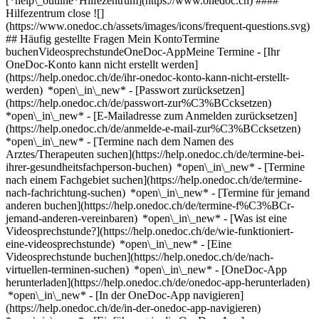
[*help\_outline*Hilfezentrum](https://www.onedoc.ch) ####
Hilfezentrum close ![]
(https://www.onedoc.ch/assets/images/icons/frequent-questions.svg)
## Häufig gestellte Fragen Mein KontoTermine
buchenVideosprechstundeOneDoc-AppMeine Termine - [Ihr
OneDoc-Konto kann nicht erstellt werden]
(https://help.onedoc.ch/de/ihr-onedoc-konto-kann-nicht-erstellt-
werden) *open\_in\_new* - [Passwort zurücksetzen]
(https://help.onedoc.ch/de/passwort-zur%C3%BCcksetzen)
*open\_in\_new* - [E-Mailadresse zum Anmelden zurücksetzen]
(https://help.onedoc.ch/de/anmelde-e-mail-zur%C3%BCcksetzen)
*open\_in\_new*
- [Termine nach dem Namen des
Arztes/Therapeuten suchen](https://help.onedoc.ch/de/termine-bei-
ihrer-gesundheitsfachperson-buchen) *open\_in\_new* - [Termine
nach einem Fachgebiet suchen](https://help.onedoc.ch/de/termine-
nach-fachrichtung-suchen) *open\_in\_new* - [Termine für jemand
anderen buchen](https://help.onedoc.ch/de/termine-f%C3%BCr-
jemand-anderen-vereinbaren) *open\_in\_new*
- [Was ist eine
Videosprechstunde?](https://help.onedoc.ch/de/wie-funktioniert-
eine-videosprechstunde) *open\_in\_new* - [Eine
Videosprechstunde buchen](https://help.onedoc.ch/de/nach-
virtuellen-terminen-suchen) *open\_in\_new*
- [OneDoc-App
herunterladen](https://help.onedoc.ch/de/onedoc-app-herunterladen)
*open\_in\_new* - [In der OneDoc-App navigieren]
(https://help.onedoc.ch/de/in-der-onedoc-app-navigieren)