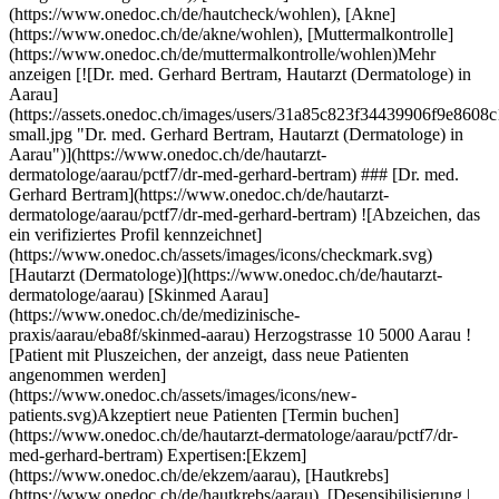
ard Bertram, Hautarzt (Dermatologe) in Aarau](https://assets.onedoc.ch/images/users/31a85c823f34439906f9e8608c119acacaedb18c2667fd6f916aa73cb7b8f90d-small.jpg "Dr. med. Gerhard Bertram, Hautarzt (Dermatologe) in Aarau")](https://www.onedoc.ch/de/hautarzt-dermatologe/aarau/pctf7/dr-med-gerhard-bertram) ### [Dr. med. Gerhard Bertram](https://www.onedoc.ch/de/hautarzt-dermatologe/aarau/pctf7/dr-med-gerhard-bertram) ![Abzeichen, das ein verifiziertes Profil kennzeichnet](https://www.onedoc.ch/assets/images/icons/checkmark.svg) [Hautarzt (Dermatologe)](https://www.onedoc.ch/de/hautarzt-dermatologe/aarau) [Skinmed Aarau](https://www.onedoc.ch/de/medizinische-praxis/aarau/eba8f/skinmed-aarau) Herzogstrasse 10 5000 Aarau ![Patient mit Pluszeichen, der anzeigt, dass neue Patienten angenommen werden](https://www.onedoc.ch/assets/images/icons/new-patients.svg)Akzeptiert neue Patienten [Termin buchen](https://www.onedoc.ch/de/hautarzt-dermatologe/aarau/pctf7/dr-med-gerhard-bertram) Expertisen:[Ekzem](https://www.onedoc.ch/de/ekzem/aarau), [Hautkrebs](https://www.onedoc.ch/de/hautkrebs/aarau), [Desensibilisierung | Hyposensibilisierung](https://www.onedoc.ch/de/desensibilisierung-hyposensibilisierung/aarau), [Allergie | AllergoTest | Allergieabklärung](https://www.onedoc.ch/de/allergie-allergotest-allergieabklarung/aarau), [Behandlung von Pigmentflecken](https://www.onedoc.ch/de/behandlung-von-pigmentflecken/aarau), [Dermatologischer Notfall | Notfall Hautarzt](https://www.onedoc.ch/de/dermatologischer-notfall-notfall-hautarzt/aarau), [Urtikaria | Nesselsucht | Nesselfieber](https://www.onedoc.ch/de/urtikaria-nesselsucht-nesselfieber/aarau), [Tattooentfernung](https://www.onedoc.ch/de/tattooentfernung/aarau), [Warze | Warzenbehandlung](https://www.onedoc.ch/de/warze-warzenbehandlung/aarau)Mehr anzeigen Expertisen:[Ekzem](https://www.onedoc.ch/de/ekzem/aarau), [Hautkrebs](https://www.onedoc.ch/de/hautkrebs/aarau), [Desensibilisierung | Hyposensibilisierung](https://www.onedoc.ch/de/desensibilisierung-hyposensibilisierung/aarau), [Allergie | AllergoTest | Allergieabklärung](https://www.onedoc.ch/de/allergie-allergotest-allergieabklarung/aarau), [Behandlung von Pigmentflecken](https://www.onedoc.ch/de/behandlung-von-pigmentflecken/aarau), [Dermatologischer Notfall | Notfall Hautarzt](https://www.onedoc.ch/de/dermatologischer-notfall-notfall-hautarzt/aarau), [Urtikaria | Nesselsucht | Nesselfieber](https://www.onedoc.ch/de/urtikaria-nesselsucht-nesselfieber/aarau), [Tattooentfernung](https://www.onedoc.ch/de/tattooentfernung/aarau), [Warze | Warzenbehandlung](https://www.onedoc.ch/de/warze-warzenbehandlung/aarau)Mehr anzeigen [![Dr. Zari Shariat, Hautärztin (Dermatologin) in Gebenstorf](https://assets.onedoc.ch/images/users/ae7fcebb55f94debdddfe1f824317834afee6e287322e4492bd743cdef34cc28-small.jpg "Dr. Zari Shariat, Hautärztin (Dermatologin) in Gebenstorf")](https://www.onedoc.ch/de/hautarztin-dermatologin/gebenstorf/pcaac/dr-zari-shariat) ### [Dr. Zari Shariat](https://www.onedoc.ch/de/hautarztin-dermatologin/gebenstorf/pcaac/dr-zari-shariat) ![Abzeichen, das ein verifiziertes Profil kennzeichnet](https://www.onedoc.ch/assets/images/icons/checkmark.svg) [Hautärztin (Dermatologin)](https://www.onedoc.ch/de/hautarzt-dermatologe/gebenstorf) [Hautarztpraxis Shariat](https://www.onedoc.ch/de/medizinische-praxis/gebenstorf/e3ht/hautarztpraxis-shariat) Geeligstrasse 1 5412 Gebenstorf ![Patient mit Pluszeichen, der anzeigt, dass neue Patienten angenommen werden](https://www.onedoc.ch/assets/images/icons/new-patients.svg)Akzeptiert neue Patienten [Termin buchen](https://www.onedoc.ch/de/hautarztin-dermatologin/gebenstorf/pcaac/dr-zari-shariat) Expertisen:[Ekzem](https://www.onedoc.ch/de/ekzem/gebenstorf), [Hautkrebs](https://www.onedoc.ch/de/hautkrebs/gebenstorf), [Insektenstiche](https://www.onedoc.ch/de/insektenstiche/gebenstorf), [Warze | Warzenbehandlung](https://www.onedoc.ch/de/warze-warzenbehandlung/gebenstorf), [Zystenentfernung | Atherom Exzision](https://www.onedoc.ch/de/zystenentfernung-atherom-exzision/gebenstorf), [Melanom](https://www.onedoc.ch/de/melanom/gebenstorf), [Akne](https://www.onedoc.ch/de/akne/gebenstorf), [Hautcheck](https://www.onedoc.ch/de/hautcheck/gebenstorf), [Entfernung von Muttermalen | Naevus Exzision](https://www.onedoc.ch/de/entfernung-von-muttermalen-naevus-exzision/gebenstorf)Mehr anzeigen Expertisen:[Ekzem](https://www.onedoc.ch/de/ekzem/gebenstorf), [Hautkrebs](https://www.onedoc.ch/de/hautkrebs/gebenstorf), [Insektenstiche](https://www.onedoc.ch/de/insektenstiche/gebenstorf), [Warze | Warzenbehandlung](https://www.onedoc.ch/de/warze-warzenbehandlung/gebenstorf), [Zystenentfernung | Atherom Exzision](https://www.onedoc.ch/de/zystenentfernung-atherom-exzision/gebenstorf), [Melanom](https://www.onedoc.ch/de/melanom/gebenstorf), [Akne](https://www.onedoc.ch/de/akne/gebenstorf), [Hautcheck](https://www.onedoc.ch/de/hautcheck/gebenstorf), [Entfernung von Muttermalen | Naevus Exzision](https://www.onedoc.ch/de/entfernung-von-muttermalen-naevus-exzision/gebenstorf)Mehr anzeigen [![Dr. med. Sebastian Cappeller, Hautarzt (Dermatologe) in Baden](https://assets.onedoc.ch/images/users/1869a18697415051601e4b20ebfdf427a0f831212b27ab60c2090a09762930e4-small.png "Dr. med. Sebastian Cappeller, Hautarzt (Dermatologe) in Baden")](https://www.onedoc.ch/de/hautarzt-dermatologe/baden/pzn0/dr-med-sebastian-cappeller) ### [Dr. med. Sebastian Cappeller](https://www.onedoc.ch/de/hautarzt-dermatologe/baden/pzn0/dr-med-sebastian-cappeller) ![Abzeichen, das ein verifiziertes Profil kennzeichnet](https://www.onedoc.ch/assets/images/icons/checkmark.svg) [Hautarzt (Dermatologe)](https://www.onedoc.ch/de/hautarzt-dermatologe/baden) [Praxis Dermed Baden - Dr. med. Sebastian Cappeller](https://www.onedoc.ch/de/medizinische-praxis/baden/eq0n/praxis-dermed-baden-dr-med-sebastian-cappeller) Bernerstrasse 27 5400 Baden ![Patient mit Pluszeichen, der anzeigt, dass neue Patienten angenommen werden](https://www.onedoc.ch/assets/images/icons/new-patients.svg)Akzeptiert neue Patienten [Termin buchen](https://www.onedoc.ch/de/hautarzt-dermatologe/baden/pzn0/dr-med-sebastian-cappeller) Expertisen:[Ekzem](https://www.onedoc.ch/de/ekzem/baden), [Akne](https://www.onedoc.ch/de/akne/baden), [Hautcheck](https://www.onedoc.ch/de/hautcheck/baden), [Allergie | AllergoTest | Allergieabklärung](https://www.onedoc.ch/de/allergie-allergotest-allergieabklarung/baden), [Psoriasis | Schuppenflechte](https://www.onedoc.ch/de/psoriasis-schuppenflechte/baden), [Warze | Warzenbehandlung](https://www.onedoc.ch/de/warze-warzenbehandlung/baden), [Fusspilz | Nagelpilz](https://www.onedoc.ch/de/fusspilz-nagelpilz/baden), [Hautpilz | Hautmykose](https://www.onedoc.ch/de/hautpilz-hautmykose/baden), [Muttermalkontrolle](https://www.onedoc.ch/de/muttermalkontrolle/baden)Mehr anzeigen Expertisen:[Ekzem](https://www.onedoc.ch/de/ekzem/baden), [Akne](https://www.onedoc.ch/de/akne/baden), [Hautcheck](https://www.onedoc.ch/de/hautcheck/baden), [Allergie | AllergoTest | Allergieabklärung](https://www.onedoc.ch/de/allergie-allergotest-allergieabklarung/baden), [Psoriasis | Schuppenflechte](https://www.onedoc.ch/de/psoriasis-schuppenflechte/baden), [Warze | Warzenbehandlung](https://www.onedoc.ch/de/warze-warzenbehandlung/baden), [Fusspilz | Nagelpilz](https://www.onedoc.ch/de/fusspilz-nagelpilz/baden), [Hautpilz | Hautmykose](https://www.onedoc.ch/de/hautpilz-hautmykose/baden), [Muttermalkontrolle](https://www.onedoc.ch/de/muttermalkontrolle/baden)Mehr anzeigen [![Herr Konstantinos Tsagoudis, Hautarzt (Dermatologe) in Olten](https://assets.onedoc.ch/images/users/1e24c06b18add8d473ecd09f66450ea15c6a741bcb563161b786b4b78ca3ed7d-small.png "Herr Konstantinos Tsagoudis, Hautarzt (Dermatologe) in Olten")](https://www.onedoc.ch/de/hautarzt-dermatologe/olten/pc0m0/konstantinos-tsagoudis) ### [Herr Konstantinos Tsagoudis](https://www.onedoc.ch/de/hautarzt-dermatologe/olten/pc0m0/konstantinos-tsagoudis) [Hautarzt (Dermatologe)](https://www.onedoc.ch/de/hautarzt-dermatologe/olten) [Pallas Olten](https://www.onedoc.ch/de/klinik/olten/e7m2/pallas-olten) Louis Giroud-Strasse 20 4600 Olten ![Patient mit Pluszeichen, der anzeigt, dass neue Patienten angenommen werden](https://www.onedoc.ch/assets/images/icons/new-patients.svg)Akzeptiert neue Patienten [Termin buchen](https://www.onedoc.ch/de/hautarzt-dermatologe/olten/pc0m0/konstantinos-tsagoudis) Expertisen:[Ekzem](https://www.onedoc.ch/de/ekzem/olten), [Akne](https://www.onedoc.ch/de/akne/olten), [Allergische Rhinitis | Heuschnupfen](https://www.onedoc.ch/de/allergische-rhinitis-heuschnupfen/olten), [Couperose | Rosacea](https://www.onedoc.ch/de/couperose-rosacea/olten), [Psoriasis | Schuppenflechte](https://www.onedoc.ch/de/psoriasis-schuppenflechte/olten), [Urtikaria | Nesselsucht | Nesselfieber](https://www.onedoc.ch/de/urtikaria-nesselsucht-nesselfieber/olten), [Hyperhidrose | Übermässiges Schwitzen](https://www.onedoc.ch/de/hyperhidrose-ubermassiges-schwitzen/olten), [Anti-Falten-Behandlung](https://www.onedoc.ch/de/anti-falten-behandlung/olten), [Ästhetischer Laser](https://www.onedoc.ch/de/asthetischer-laser/olten), [Infusionstherapie | Drip spa](https://www.onedoc.ch/de/infusionstherapie-drip-spa/olten), [Injektion von Hyaluronsäure](https://www.onedoc.ch/de/injektion-von-hyaluronsaure/olten), [Injektion von Botulinumtoxin](https://www.onedoc.ch/de/injektion-von-botulinumtoxin/olten), [Injektion von plättchenreichem Plasma | PRP | Vampire Lift](https://www.onedoc.ch/de/injektion-von-plattchenreichem-plasma-prp-vampire-lift/olten), [Mesotherapie](https://www.onedoc.ch/de/mesotherapie/olten)Mehr anzeigen Expertisen:[Ekzem](https://www.onedoc.ch/de/ekzem/olten), [Akne](https://www.onedoc.ch/de/akne/olten), [Allergische Rhinitis | Heuschnupfen](https://www.onedoc.ch/de/allergische-rhinitis-heuschnupfen/olten), [Couperose | Rosacea](https://www.onedoc.ch/de/couperose-rosacea/olten), [Psor