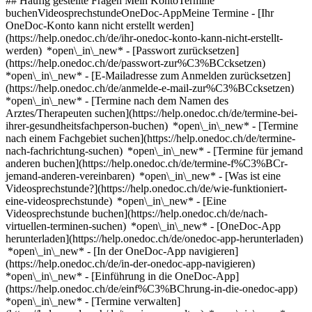
## Häufig gestellte Fragen Mein KontoTermine
buchenVideosprechstundeOneDoc-AppMeine Termine - [Ihr
OneDoc-Konto kann nicht erstellt werden]
(https://help.onedoc.ch/de/ihr-onedoc-konto-kann-nicht-erstellt-
werden) *open\_in\_new* - [Passwort zurücksetzen]
(https://help.onedoc.ch/de/passwort-zur%C3%BCcksetzen)
*open\_in\_new* - [E-Mailadresse zum Anmelden zurücksetzen]
(https://help.onedoc.ch/de/anmelde-e-mail-zur%C3%BCcksetzen)
*open\_in\_new*
- [Termine nach dem Namen des
Arztes/Therapeuten suchen](https://help.onedoc.ch/de/termine-bei-
ihrer-gesundheitsfachperson-buchen) *open\_in\_new* - [Termine
nach einem Fachgebiet suchen](https://help.onedoc.ch/de/termine-
nach-fachrichtung-suchen) *open\_in\_new* - [Termine für jemand
anderen buchen](https://help.onedoc.ch/de/termine-f%C3%BCr-
jemand-anderen-vereinbaren) *open\_in\_new*
- [Was ist eine
Videosprechstunde?](https://help.onedoc.ch/de/wie-funktioniert-
eine-videosprechstunde) *open\_in\_new* - [Eine
Videosprechstunde buchen](https://help.onedoc.ch/de/nach-
virtuellen-terminen-suchen) *open\_in\_new*
- [OneDoc-App
herunterladen](https://help.onedoc.ch/de/onedoc-app-herunterladen)
*open\_in\_new* - [In der OneDoc-App navigieren]
(https://help.onedoc.ch/de/in-der-onedoc-app-navigieren)
*open\_in\_new* - [Einführung in die OneDoc-App]
(https://help.onedoc.ch/de/einf%C3%BChrung-in-die-onedoc-app)
*open\_in\_new*
- [Termine verwalten](https://help.onedoc.ch/de/termine-verwalten) *open\_in\_new* - [Termine absagen](https://help.onedoc.ch/de/online-gebuchte-termine-absagen) *open\_in\_new* - [Ich erhalte keine Terminbestätigung](https://help.onedoc.ch/de/ich-erhalte-keine-terminbest%C3%A4tigung) *open\_in\_new* [Alle unsere Artikel anzeigen *open\_in\_new*](https://help.onedoc.ch/de/) close ## Ihre Suche bearbeiten ![Haus mit Pluszeichen, das anzeigt, dass eine Konsultation vor Ort möglich ist](https://www.onedoc.ch/assets/images/icons/on-site.svg) Vor Ort ![Kamera mit Play-Symbol, die anzeigt, dass eine Konsultation per Video aus der Ferne möglich ist](https://www.onedoc.ch/assets/images/icons/remote.svg) Virtuell Suche #### Fachrichtung #### Gesundheitsfachperson #### Einrichtung edit Ekzem in Lenzburg tune Filter Neue Patienten*keyboard\_arrow\_down* - Zugelassen*check\_circle* Gesprochene Sprachen*keyboard\_arrow\_down* - Arabisch*check\_circle* - Deutsch*check\_circle* - Englisch*check\_circle* - Französisch*check\_circle* - Italienisch*check\_circle* - Persisch*check\_circle* - Polnisch*check\_circle* - Portugiesisch*check\_circle* - Russisch*check\_circle* - Spanisch*check\_circle* - Ungarisch*check\_circle* Geschlecht*keyboard\_arrow\_down* - Weiblich*check\_circle* - Männlich*check\_circle* Verfügbarkeit*keyboard\_arrow\_down* - Heute*check\_circle* - In den nächsten 3 Tagen*check\_circle* - In den nächsten 7 Tagen*check\_circle* - In den nächsten 14 Tagen*check\_circle* # __Ekzem__ in __Lenzburg__: Buchen Sie heute Ihren Termin online ## 6 Ergebnisse in Lenzburg [![Dr. med. Alena Bitel, Hautärztin (Dermatologin) in Lenzburg](https://assets.onedoc.ch/images/users/95caec442410e9c4034ce12b7ecc0569aca1a2936795f33041c653214e792a11-small.jpg "Dr. med. Alena Bitel, Hautärztin (Dermatologin) in Lenzburg")](https://www.onedoc.ch/de/hautarztin-dermatologin/lenzburg/pctgc/dr-med-alena-bitel) ### [Dr. med. Alena Bitel](https://www.onedoc.ch/de/hautarztin-dermatologin/lenzburg/pctgc/dr-med-alena-bitel) ![Abzeichen, das ein verifiziertes Profil kennzeichnet](https://www.onedoc.ch/assets/images/icons/checkmark.svg) [Hautärztin (Dermatologin)](https://www.onedoc.ch/de/hautarzt-dermatologe/lenzburg) [Skinmed Lenzburg](https://www.onedoc.ch/de/medizinische-praxis/lenzburg/eba8g/skinmed-lenzburg) Niederlenzer Kirchweg 2A 5600 Lenzburg ![Patient mit Pluszeichen, der anzeigt, dass neue Patienten angenommen werden](https://www.onedoc.ch/assets/images/icons/new-patients.svg)Akzeptiert neue Patienten [Termin buchen](https://www.onedoc.ch/de/hautarztin-dermatologin/lenzburg/pctgc/dr-med-alena-bitel) Expertisen: Ekzem, [Hautcheck](https://www.onedoc.ch/de/hautcheck/lenzburg), [Muttermalkontrolle](https://www.onedoc.ch/de/muttermalkontrolle/lenzburg), [Pädiatrische Dermatologie](https://www.onedoc.ch/de/padiatrische-dermatologie/lenzburg), [Laser Haarentfernung](https://www.onedoc.ch/de/laser-haarentfernung/lenzburg), [Akne](https://www.onedoc.ch/de/akne/lenzburg), [Gürtelrose (Herpes Zoster)](https://www.onedoc.ch/de/gurtelrose-herpes-zoster/lenzburg), [Psoriasis | Schuppenflechte](https://www.onedoc.ch/de/psoriasis-schuppenflechte/lenzburg), [Warze | Warzenbehandlung](https://www.onedoc.ch/de/warze-warzenbehandlung/lenzburg)Mehr anzeigen *chevron\_left* Mo. 03 Aug. *chevron\_right* Mehr Termine anzeigen *error\_outline* Beim Laden der Verfügbarkeiten ist ein Fehler aufgetreten [Erneut versuchen](https://www.onedoc.ch) Expertisen: Ekzem, [Hautcheck](https://www.onedoc.ch/de/hautcheck/lenzburg), [Muttermalkontrolle](https://www.onedoc.ch/de/muttermalkontrolle/lenzburg), [Pädiatrische Dermatologie](https://www.onedoc.ch/de/padiatrische-dermatologie/lenzburg), [Laser Haarentfernung](https://www.onedoc.ch/de/laser-haarentfernung/lenzburg), [Akne](https://www.onedoc.ch/de/akne/lenzburg), [Gürtelrose (Herpes Zoster)](https://www.onedoc.ch/de/gurtelrose-herpes-zoster/lenzburg), [Psoriasis | Schuppenflechte](https://www.onedoc.ch/de/psoriasis-schuppenflechte/lenzburg), [Warze | Warzenbehandlung](https://www.onedoc.ch/de/warze-warzenbehandlung/lenzburg)Mehr anzeigen [![Dr. med. Manuel Reinhart, Hautarzt (Dermatologe) in Lenzburg](https://assets.onedoc.ch/images/users/0182e5b2894de6d8b8aa0975bbb2c68709422b06d48a315faadd5ce96d9cb5a6-small.png "Dr. med. Manuel Reinhart, Hautarzt (Dermatologe) in Lenzburg")](https://www.onedoc.ch/de/hautarzt-dermatologe/lenzburg/pc3da/dr-med-manuel-reinhart) ### [Dr. med. Manuel Reinhart](https://www.onedoc.ch/de/hautarzt-dermatologe/lenzburg/pc3da/dr-med-manuel-reinhart) ![Abzeichen, das ein verifiziertes Profil kennzeichnet](https://www.onedoc.ch/assets/images/icons/checkmark.svg) [Hautarzt (Dermatologe)](https://www.onedoc.ch/de/hautarzt-dermatologe/lenzburg) [Skinmed Lenzburg](https://www.onedoc.ch/de/medizinische-praxis/lenzburg/eba8g/skinmed-lenzburg) Niederlenzer Kirchweg 2A 5600 Lenzburg ![Patient mit Pluszeichen, der anzeigt, dass neue Patienten angenommen werden](https://www.onedoc.ch/assets/images/icons/new-patients.svg)Akzeptiert neue Patienten [Termin buchen](https://www.onedoc.ch/de/hautarzt-dermatologe/lenzburg/pc3da/dr-med-manuel-reinhart) Expertisen: Ekzem, [Hautkrebs](https://www.onedoc.ch/de/hautkrebs/lenzburg), [Desensibilisierung | Hyposensibilisierung](https://www.onedoc.ch/de/desensibilisierung-hyposensibilisierung/lenzburg), [Allergie | AllergoTest | Allergieabklärung](https://www.onedoc.ch/de/allergie-allergotest-allergieabklarung/lenzburg), [Behandlung von Pigmentflecken](https://www.onedoc.ch/de/behandlung-von-pigmentflecken/lenzburg), [Dermatologischer Notfall | Notfall Hautarzt](https://www.onedoc.ch/de/dermatologischer-notfall-notfall-hautarzt/lenzburg), [Urtikaria | Nesselsucht | Nesselfieber](https://www.onedoc.ch/de/urtikaria-nesselsucht-nesselfieber/lenzburg), [Tattooentfernung](https://www.onedoc.ch/de/tattooentfernung/lenzburg), [Warze | Warzenbehandlung](https://www.onedoc.ch/de/warze-warzenbehandlung/lenzburg)Mehr anzeigen *chevron\_left* Mo. 03 Aug. *chevron\_right* Mehr Termine anzeigen *error\_outline* Beim Laden der Verfügbarkeiten ist ein Fehler aufgetreten [Erneut versuchen](https://www.onedoc.ch) Expertisen: Ekzem, [Hautkrebs](https://www.onedoc.ch/de/hautkrebs/lenzburg), [Desensibilisierung | Hyposensibilisierung](https://www.onedoc.ch/de/desensibilisierung-hyposensibilisierung/lenzburg), [Allergie | AllergoTest | Allergieabklärung](https://www.onedoc.ch/de/allergie-allergotest-allergieabklarung/lenzburg), [Behandlung von Pigmentflecken](https://www.onedoc.ch/de/behandlung-von-pigmentflecken/lenzburg), [Dermatologischer Notfall | Notfall Hautarzt](https://www.onedoc.ch/de/dermatologischer-notfall-notfall-hautarzt/lenzburg), [Urtikaria | Nesselsucht | Nesselfieber](https://www.onedoc.ch/de/urtikaria-nesselsucht-nesselfieber/lenzburg), [Tattooentfernung](https://www.onedoc.ch/de/tattooentfernung/lenzburg), [Warze | Warzenbehandlung](https://www.onedoc.ch/de/warze-warzenbehandlung/lenzburg)Mehr anzeigen [![Dr. med. Anja Kwaczala-Tessmann, Hautärztin (Dermatologin) in Lenzburg](https://assets.onedoc.ch/images/users/7d858e1c28717a56925862e4265bb3e986f23f7fe548626a9bd06799ad71ecd5-small.jpg "Dr. med. Anja Kwaczala-Tessmann, Hautärztin (Dermatologin) in Lenzburg")](https://www.onedoc.ch/de/hautarztin-dermatologin/lenzburg/pctgd/dr-med-anja-kwaczala-tessmann) ### [Dr. med. Anja Kwaczala-Tessmann](https://www.onedoc.ch/de/hautarztin-dermatologin/lenzburg/pctgd/dr-med-anja-kwaczala-tessmann) ![Abzeichen, das ein verifiziertes Profil kennzeichnet](https://www.onedoc.ch/assets/images/icons/checkmark.svg) [Hautärztin (Dermatologin)](https://www.onedoc.ch/de/hautarzt-dermatologe/lenzburg) [Skinmed Lenzburg](https://www.onedoc.ch/de/medizinische-praxis/lenzburg/eba8g/skinmed-lenzburg) Niederlenzer Kirchweg 2A 5600 Lenzburg ![Patient mit Pluszeichen, der anzeigt, dass neue Patienten angenommen werden](https://www.onedoc.ch/assets/images/icons/new-patients.svg)Akzeptiert neue Patienten [Termin buchen](https://www.onedoc.ch/de/hautarztin-dermatologin/lenzburg/pctgd/dr-med-anja-kwaczala-tessmann) Expertisen: Ekzem, [Hautcheck](https://www.onedoc.ch/de/hautcheck/lenzburg), [Hautkrebs](https://www.onedoc.ch/de/hautkrebs/lenzburg), [Couperose | Rosacea](https://www.onedoc.ch/de/couperose-rosacea/lenzburg), [Akne](https://www.onedoc.ch/de/akne/lenzburg), [Sexuell übertragbare Krankheiten | Sexuell übertragbare Infektionen (STD/STI)](https://www.onedoc.ch/de/sexuell-ubertragbare-krankheiten-sexuell-ubertragbare-infektionen-std-sti/lenzburg), [Dermatologischer Notfall | Notfall Hautarzt](https://www.onedoc.ch/de/dermatologischer-notfall-notfall-hautarzt/lenzburg), [Urtikaria | Nesselsucht | Nesselfieber](https://www.onedoc.ch/de/urtikaria-nesselsucht-nesselfieber/lenzburg), [Tattooentfernung](https://www.onedoc.ch/de/tattooentfernung/lenzburg)Mehr anzeigen *chevron\_left* Mo. 03 Aug. *chevron\_right* Mehr Termine anzeigen *error\_outline* Beim Laden der Verfügbarkeiten ist ein Fehler aufgetreten [Erneut versuchen](https://www.onedoc.ch) Expertisen: Ekzem, [Hautcheck](https://www.onedoc.ch/de/hautcheck/lenzburg), [Hautkrebs](https://www.onedoc.ch/de/hautkrebs/lenzburg), [Couperose | Rosacea](https://www.onedoc.ch/de/couperose-rosacea/lenzburg), [Akne](https://www.onedoc.ch/de/akne/lenzburg), [Sexuell übertragbare Krankheiten | Sexuell übertragbare Infektionen (STD/STI)](https://www.onedoc.ch/de/sexuell-ubertragbare-krankheiten-sexuell-ubertragbare-infektionen-std-sti/lenzburg), [Dermatologischer Notfall | Notfall Hautarzt](https://www.onedoc.ch/de/dermatologischer-notfall-notfall-hautarzt/lenzburg), [Urtikaria | Nesselsucht | Nesselfieber](https://www.onedoc.ch/de/urtikaria-nesselsucht-nesselfieber/lenzburg), [Tattooentfernung](https://www.onedoc.ch/de/tattooentfernung/lenzburg)Mehr anzeigen [![Dr. med. Anna Balazs, Hautärztin (Dermatologin) in Lenzburg](https://assets.onedoc.ch/images/users/500cbee4bc01c64