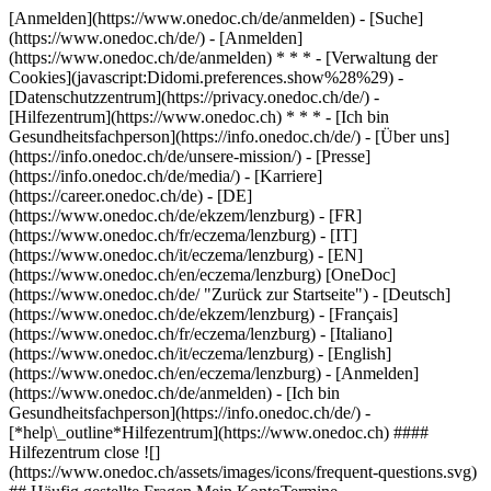
[Anmelden](https://www.onedoc.ch/de/anmelden) - [Suche]
(https://www.onedoc.ch/de/) - [Anmelden]
(https://www.onedoc.ch/de/anmelden) * * * - [Verwaltung der
Cookies](javascript:Didomi.preferences.show%28%29) -
[Datenschutzzentrum](https://privacy.onedoc.ch/de/) -
[Hilfezentrum](https://www.onedoc.ch) * * * - [Ich bin
Gesundheitsfachperson](https://info.onedoc.ch/de/) - [Über uns]
(https://info.onedoc.ch/de/unsere-mission/) - [Presse]
(https://info.onedoc.ch/de/media/) - [Karriere]
(https://career.onedoc.ch/de)
- [DE]
(https://www.onedoc.ch/de/ekzem/lenzburg) - [FR]
(https://www.onedoc.ch/fr/eczema/lenzburg) - [IT]
(https://www.onedoc.ch/it/eczema/lenzburg) - [EN]
(https://www.onedoc.ch/en/eczema/lenzburg) [OneDoc]
(https://www.onedoc.ch/de/ "Zurück zur Startseite") - [Deutsch]
(https://www.onedoc.ch/de/ekzem/lenzburg) - [Français]
(https://www.onedoc.ch/fr/eczema/lenzburg) - [Italiano]
(https://www.onedoc.ch/it/eczema/lenzburg) - [English]
(https://www.onedoc.ch/en/eczema/lenzburg)
- [Anmelden]
(https://www.onedoc.ch/de/anmelden) - [Ich bin
Gesundheitsfachperson](https://info.onedoc.ch/de/)
-
[*help\_outline*Hilfezentrum](https://www.onedoc.ch) ####
Hilfezentrum close ![]
(https://www.onedoc.ch/assets/images/icons/frequent-questions.svg)