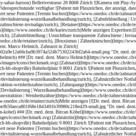
nschiene-invisalign/zurich), [Retainer](https://www.onedoc.ch/de/retainer/zurich), [Bruxismus | Zähneknirschen](https://www.onedoc.ch/de/bruxismus-zahneknirschen/zurich), [Karies](https://www.onedoc.ch/de/karies/zurich)Mehr anzeigen Expertisen:[Devitalisierung | Wurzelkanalbehandlung](https://www.onedoc.ch/de/devitalisierung-wurzelkanalbehandlung/zurich), [Zahnfehlstellung | Unsichtbare transparente Zahnschiene | Invisalign](https://www.onedoc.ch/de/zahnfehlstellung-unsichtbare-transparente-zahnschiene-invisalign/zurich), [Retainer](https://www.onedoc.ch/de/retainer/zurich), [Bruxismus | Zähneknirschen](https://www.onedoc.ch/de/bruxismus-zahneknirschen/zurich), [Karies](https://www.onedoc.ch/de/karies/zurich)Mehr anzeigen [![Dr. med. dent. Marco Helmich, Zahnarzt in Zürich](https://assets.onedoc.ch/images/users/ae8cbdddd7c0b357dd332cc21302a9e12a66cba9b3974a524b75302243bf2a64-small.png "Dr. med. dent. Marco Helmich, Zahnarzt in Zürich")](https://www.onedoc.ch/de/zahnarzt/zurich/pc1r0/dr-med-dent-marco-helmich) ### [Dr. med. dent. Marco Helmich](https://www.onedoc.ch/de/zahnarzt/zurich/pc1r0/dr-med-dent-marco-helmich) ![Abzeichen, das ein verifiziertes Profil kennzeichnet](https://www.onedoc.ch/assets/images/icons/checkmark.svg) [Zahnarzt](https://www.onedoc.ch/de/zahnarzt/zurich) [Zahnärzte Zürich HB Shopville](https://www.onedoc.ch/de/zahnarztpraxis/zurich/ebeiq/zahnarzte-zurich-hb-shopville) Bahnhofplatz 9 8001 Zürich ![Patient mit Pluszeichen, der anzeigt, dass neue Patienten angenommen werden](https://www.onedoc.ch/assets/images/icons/new-patients.svg)Akzeptiert neue Patienten [Termin buchen](https://www.onedoc.ch/de/zahnarzt/zurich/pc1r0/dr-med-dent-marco-helmich) Expertisen:[Devitalisierung | Wurzelkanalbehandlung](https://www.onedoc.ch/de/devitalisierung-wurzelkanalbehandlung/zurich), [Zahnärztlicher Notfall](https://www.onedoc.ch/de/zahnarztlicher-notfall/zurich), [Zahnextraktion | Weisheitszähne](https://www.onedoc.ch/de/zahnextraktion-weisheitszahne/zurich), [Zahnspange](https://www.onedoc.ch/de/zahnspange/zurich), [Retainer](https://www.onedoc.ch/de/retainer/zurich)Mehr anzeigen Expertisen:[Devitalisierung | Wurzelkanalbehandlung](https://www.onedoc.ch/de/devitalisierung-wurzelkanalbehandlung/zurich), [Zahnärztlicher Notfall](https://www.onedoc.ch/de/zahnarztlicher-notfall/zurich), [Zahnextraktion | Weisheitszähne](https://www.onedoc.ch/de/zahnextraktion-weisheitszahne/zurich), [Zahnspange](https://www.onedoc.ch/de/zahnspange/zurich), [Retainer](https://www.onedoc.ch/de/retainer/zurich)Mehr anzeigen [![Dr. med. dent. Bircan Köbel, Zahnärztin in Zürich](https://assets.onedoc.ch/images/users/a1da0904ebf502a01fe7124c82befb50aeca801f68e1843491b39980c218ed29-small.jpg "Dr. med. dent. Bircan Köbel, Zahnärztin in Zürich")](https://www.onedoc.ch/de/zahnarztin/zurich/pc1r2/dr-med-dent-bircan-kobel) ### [Dr. med. dent. Bircan Köbel](https://www.onedoc.ch/de/zahnarztin/zurich/pc1r2/dr-med-dent-bircan-kobel) ![Abzeichen, das ein verifiziertes Profil kennzeichnet](https://www.onedoc.ch/assets/images/icons/checkmark.svg) [Zahnärztin](https://www.onedoc.ch/de/zahnarzt/zurich) [Zahnärzte Zürich HB Shopville](https://www.onedoc.ch/de/zahnarztpraxis/zurich/ebeiq/zahnarzte-zurich-hb-shopville) Bahnhofplatz 9 8001 Zürich ![Patient mit Pluszeichen, der anzeigt, dass neue Patienten angenommen werden](https://www.onedoc.ch/assets/images/icons/new-patients.svg)Akzeptiert neue Patienten [Termin buchen](https://www.onedoc.ch/de/zahnarztin/zurich/pc1r2/dr-med-dent-bircan-kobel) Expertisen:[Devitalisierung | Wurzelkanalbehandlung](https://www.onedoc.ch/de/devitalisierung-wurzelkanalbehandlung/zurich), [Zahnärztlicher Notfall](https://www.onedoc.ch/de/zahnarztlicher-notfall/zurich), [Zahnextraktion | Weisheitszähne](https://www.onedoc.ch/de/zahnextraktion-weisheitszahne/zurich), [Zahnspange](https://www.onedoc.ch/de/zahnspange/zurich), [Retainer](https://www.onedoc.ch/de/retainer/zurich)Mehr anzeigen Expertisen:[Devitalisierung | Wurzelkanalbehandlung](https://www.onedoc.ch/de/devitalisierung-wurzelkanalbehandlung/zurich), [Zahnärztlicher Notfall](https://www.onedoc.ch/de/zahnarztlicher-notfall/zurich), [Zahnextraktion | Weisheitszähne](https://www.onedoc.ch/de/zahnextraktion-weisheitszahne/zurich), [Zahnspange](https://www.onedoc.ch/de/zahnspange/zurich), [Retainer](https://www.onedoc.ch/de/retainer/zurich)Mehr anzeigen [![Dr. Ludmyla Fochuk Brás, Zahnärztin in Biel](https://assets.onedoc.ch/images/users/5c63f67027c33ca9352922982912994c9b8b9316256090e77604b5782f9a88d0-small.png "Dr. Ludmyla Fochuk Brás, Zahnärztin in Biel")](https://www.onedoc.ch/de/zahnarztin/biel/pc2kr/dr-ludmyla-fochuk-bras) ### [Dr. Ludmyla Fochuk Brás](https://www.onedoc.ch/de/zahnarztin/biel/pc2kr/dr-ludmyla-fochuk-bras) ![Abzeichen, das ein verifiziertes Profil kennzeichnet](https://www.onedoc.ch/assets/images/icons/checkmark.svg) [Zahnärztin](https://www.onedoc.ch/de/zahnarzt/biel) [Cabinet Dental Face](https://www.onedoc.ch/de/zahnarztpraxis/biel/eberg/cabinet-dental-face) General-Dufour-Strasse 38 2502 Biel ![Patient mit Pluszeichen, der anzeigt, dass neue Patienten angenommen werden](https://www.onedoc.ch/assets/images/icons/new-patients.svg)Akzeptiert neue Patienten [Termin buchen](https://www.onedoc.ch/de/zahnarztin/biel/pc2kr/dr-ludmyla-fochuk-bras) Expertisen:[Devitalisierung | Wurzelkanalbehandlung](https://www.onedoc.ch/de/devitalisierung-wurzelkanalbehandlung/biel), [Parodontologie | Zahnlockerung | Zahnfleischpflege](https://www.onedoc.ch/de/parodontologie-zahnlockerung-zahnfleischpflege/biel), [Karies](https://www.onedoc.ch/de/karies/biel), [Zahnärztliche Röntgenaufnahmen](https://www.onedoc.ch/de/zahnarztliche-rontgenaufnahmen/biel), [Zahnabszess](https://www.onedoc.ch/de/zahnabszess/biel), [Gingivitis | Zahnfleischentzündung](https://www.onedoc.ch/de/gingivitis-zahnfleischentzundung/biel), [Endodontie](https://www.onedoc.ch/de/endodontie/biel)Mehr anzeigen Expertisen:[Devitalisierung | Wurzelkanalbehandlun