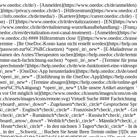
ww.onedoc.ch/de/) - [Anmelden](https://www.onedoc.ch/de/anmelden) 
ttps://privacy.onedoc.ch/de/) - [Hilfezentrum](https://www.onedoc.ch) 
s://info.onedoc.ch/de/media/) - [Karriere](https://career.onedoc.ch/de)
- 
n) - [IT](https://www.onedoc.ch/it/devitalizzazione) - [EN](https://ww
://www.onedoc.ch/de/devitalisierung-wurzelkanalbehandlung) - [Français
nedoc.ch/en/devitalization-root-canal-treatment)
- [Anmelden](https://
ww.onedoc.ch) #### Hilfezentrum close ![](https://www.onedoc.ch/asset
 - [Ihr OneDoc-Konto kann nicht erstellt werden](https://help.oned
/de/passwort-zur%C3%BCcksetzen) *open\_in\_new* - [E-Mailadresse zu
amen des Arztes/Therapeuten suchen](https://help.onedoc.ch/de/termi
termine-nach-fachrichtung-suchen) *open\_in\_new* - [Termine für je
osprechstunde?](https://help.onedoc.ch/de/wie-funktioniert-eine-video
_in\_new*
- [OneDoc-App herunterladen](https://help.onedoc.ch/de/on
en) *open\_in\_new* - [Einführung in die OneDoc-App](https://help.