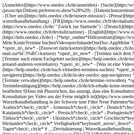
[Anmelden](https://www.onedoc.ch/de/anmelden) - [Suche](https://w
(javascript:Didomi.preferences.show%28%29) - [Datenschutzzentrum](h
- [Über uns](https://info.onedoc.ch/de/unsere-mission/) - [Presse](http
wurzelkanalbehandlung) - [FR](https://www.onedoc.ch/fr/devitalisatio
(https://www.onedoc.ch/de/ "Zurück zur Startseite") - [Deutsch](https
(https://www.onedoc.ch/it/devitalizzazione) - [English](https://www.o
(https://info.onedoc.ch/de/)
- [*help\_outline*Hilfezentrum](https://w
Mein KontoTermine buchenVideosprechstundeOneDoc-AppMeine Termine
*open\_in\_new* - [Passwort zurücksetzen](https://help.onedoc.ch
mail-zur%C3%BCcksetzen) *open\_in\_new*
- [Termine nach dem N
[Termine nach einem Fachgebiet suchen](https://help.onedoc.ch/de/
jemand-anderen-vereinbaren) *open\_in\_new*
- [Was ist eine Vide
(https://help.onedoc.ch/de/nach-virtuellen-terminen-suchen) *open\
navigieren](https://help.onedoc.ch/de/in-der-onedoc-app-navigier