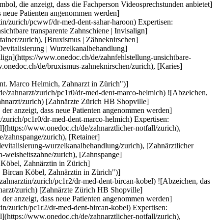
g](https://www.onedoc.ch/de/devitalisierung-wurzelkanalbehandlung/biel), [Parodontologie | Zahnlockerung | Zahnfleischpflege](https://www.onedoc.ch/de/parodontologie-zahnlockerung-zahnfleischpflege/biel), [Karies](https://www.onedoc.ch/de/karies/biel), [Zahnärztliche Röntgenaufnahmen](https://www.onedoc.ch/de/zahnarztliche-rontgenaufnahmen/biel), [Zahnabszess](https://www.onedoc.ch/de/zahnabszess/biel), [Gingivitis | Zahnfleischentzündung](https://www.onedoc.ch/de/gingivitis-zahnfleischentzundung/biel), [Endodontie](https://www.onedoc.ch/de/endodontie/biel)Mehr anzeigen [![Dr. med. dent. Mara Schönfeld, Zahnärztin in Kloten](https://assets.onedoc.ch/images/users/f782cb00f091ba9fb30ff148e1f1494a18b334c1a3073a8a75258e7da4ffc4a7-small.jpg "Dr. med. dent. Mara Schönfeld, Zahnärztin in Kloten")](https://www.onedoc.ch/de/zahnarztin/kloten/pct1e/dr-med-dent-mara-schonfeld) ### [Dr. med. dent. Mara Schönfeld](https://www.onedoc.ch/de/zahnarztin/kloten/pct1e/dr-med-dent-mara-schonfeld) ![Abzeichen, das ein verifiziertes Profil kennzeichnet](https://www.onedoc.ch/assets/images/icons/checkmark.svg) [Zahnärztin](https://www.onedoc.ch/de/zahnarzt/kloten) [Zahnarztpraxis Dr. Mara Schönfeld - Kloten](https://www.onedoc.ch/de/zahnarztpraxis/kloten/ebbia/zahnarztpraxis-dr-mara-schonfeld-kloten) Marktgasse 7 8302 Kloten ![Patient mit Pluszeichen, der anzeigt, dass neue Patienten angenommen werden](https://www.onedoc.ch/assets/images/icons/new-patients.svg)Akzeptiert neue Patienten [Termin buchen](https://www.onedoc.ch/de/zahnarztin/kloten/pct1e/dr-med-dent-mara-schonfeld) Expertisen:[Devitalisierung | Wurzelkanalbehandlung](https://www.onedoc.ch/de/devitalisierung-wurzelkanalbehandlung/kloten), [Zahnreinigung](https://www.onedoc.ch/de/zahnreinigung/kloten), [Prophylaxe](https://www.onedoc.ch/de/prophylaxe/kloten), [Zahnkrone](https://www.onedoc.ch/de/zahnkrone/kloten), [Zahnprothese | Zahnstellit](https://www.onedoc.ch/de/zahnprothese-zahnstellit/kloten), [Parodontologie | Zahnlockerung | Zahnfleischpflege](https://www.onedoc.ch/de/parodontologie-zahnlockerung-zahnfleischpflege/kloten), [Pedodontie | Kinderzahnarzt](https://www.onedoc.ch/de/pedodontie-kinderzahnarzt/kloten)Mehr anzeigen Expertisen:[Devitalisierung | Wurzelkanalbehandlung](https://www.onedoc.ch/de/devitalisierung-wurzelkanalbehandlung/kloten), [Zahnreinigung](https://www.onedoc.ch/de/zahnreinigung/kloten), [Prophylaxe](https://www.onedoc.ch/de/prophylaxe/kloten), [Zahnkrone](https://www.onedoc.ch/de/zahnkrone/kloten), [Zahnprothese | Zahnstellit](https://www.onedoc.ch/de/zahnprothese-zahnstellit/kloten), [Parodontologie | Zahnlockerung | Zahnfleischpflege](https://www.onedoc.ch/de/parodontologie-zahnlockerung-zahnfleischpflege/kloten), [Pedodontie | Kinderzahnarzt](https://www.onedoc.ch/de/pedodontie-kinderzahnarzt/kloten)Mehr anzeigen [![Dr. med. dent. Mehdi Sehri, Zahnarzt in Zürich](https://assets.onedoc.ch/images/users/9f55c7daffe8819d46533bf7185a7e9f00337b84d0ab54a8c0c2ea5592c24dc3-small.png "Dr. med. dent. Mehdi Sehri, Zahnarzt in Zürich")](https://www.onedoc.ch/de/zahnarzt/zurich/pc1sy/dr-med-dent-mehdi-sehri) ### [Dr. med. dent. Mehdi Sehri](https://www.onedoc.ch/de/zahnarzt/zurich/pc1sy/dr-med-dent-mehdi-sehri) ![Abzeichen, das ein verifiziertes Profil kennzeichnet](https://www.onedoc.ch/assets/images/icons/checkmark.svg) [Zahnarzt](https://www.onedoc.ch/de/zahnarzt/zurich) [Zahnärzte Zürich Bahnhofstrasse](https://www.onedoc.ch/de/zahnarztpraxis/zurich/ebeiz/zahnarzte-zurich-bahnhofstrasse) Bahnhofstrasse 110 8001 Zürich ![Patient mit Pluszeichen, der anzeigt, dass neue Patienten angenommen werden](https://www.onedoc.ch/assets/images/icons/new-patients.svg)Akzeptiert neue Patienten [Termin buchen](https://www.onedoc.ch/de/zahnarzt/zurich/pc1sy/dr-med-dent-mehdi-sehri) Expertisen:[Devitalisierung | Wurzelkanalbehandlung](https://www.onedoc.ch/de/devitalisierung-wurzelkanalbehandlung/zurich), [Zahnärztlicher Notfall](https