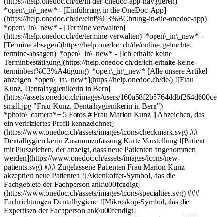
(https://help.onedoc.ch/de/in-der-onedoc-app-navigieren)
*open\_in\_new* - [Einführung in die OneDoc-App]
(https://help.onedoc.ch/de/einf%C3%BChrung-in-die-onedoc-app)
*open\_in\_new*
- [Termine verwalten]
(https://help.onedoc.ch/de/termine-verwalten) *open\_in\_new* -
[Termine absagen](https://help.onedoc.ch/de/online-gebuchte-
termine-absagen) *open\_in\_new* - [Ich erhalte keine
Terminbestätigung](https://help.onedoc.ch/de/ich-erhalte-keine-
terminbest%C3%A4tigung) *open\_in\_new* [Alle unsere Artikel
anzeigen *open\_in\_new*](https://help.onedoc.ch/de/) ![Frau
Kunz, Dentalhygienikerin in Bern]
(https://assets.onedoc.ch/images/users/160a58f2b5764ddbf264d60
small.jpg "Frau Kunz, Dentalhygienikerin in Bern")
*photo\_camera*+ 5 Fotos # Frau Marion Kunz ![Abzeichen, das
ein verifiziertes Profil kennzeichnet]
(https://www.onedoc.ch/assets/images/icons/checkmark.svg) ##
Dentalhygienikerin Zusammenfassung Karte Vorstellung ![Patient
mit Pluszeichen, der anzeigt, dass neue Patienten angenommen
werden](https://www.onedoc.ch/assets/images/icons/new-
patients.svg) ### Zugelassene Patienten Frau Marion Kunz
akzeptiert neue Patienten ![Aktenkoffer-Symbol, das die
Fachgebiete der Fachperson ank\u00fcndigt]
(https://www.onedoc.ch/assets/images/icons/specialties.svg) ###
Fachrichtungen Dentalhygiene ![Mikroskop-Symbol, das die
Expertisen der Fachperson ank\u00fcndigt]