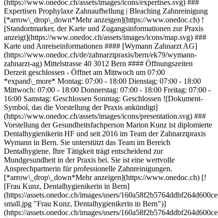
(https://www.onedoc.ch/assets/images/icons/expertises.svg) ###
Expertisen Prophylaxe Zahnaufhellung | Bleaching Zahnreinigung
[*arrow\_drop\_down*Mehr anzeigen](https://www.onedoc.ch) !
[Standortmarker, der Karte und Zugangsinformationen zur Praxis
anzeigt](https://www.onedoc.ch/assets/images/icons/map.svg) ###
Karte und Anreiseinformationen #### [Wymann Zahnarzt AG]
(https://www.onedoc.ch/de/zahnarztpraxis/bern/ek79/wymann-
zahnarzt-ag) Mittelstrasse 40 3012 Bern #### Öffnungszeiten
Derzeit geschlossen - Öffnet am Mittwoch um 07:00
*expand\_more* Montag: 07:00 - 18:00 Dienstag: 07:00 - 18:00
Mittwoch: 07:00 - 18:00 Donnerstag: 07:00 - 18:00 Freitag: 07:00 -
16:00 Samstag: Geschlossen Sonntag: Geschlossen ![Dokument-
Symbol, das die Vorstellung der Praxis ankündigt]
(https://www.onedoc.ch/assets/images/icons/presentation.svg) ###
Vorstellung der Gesundheitsfachperson Marion Kunz ist diplomierte
Dentalhygienikerin HF und seit 2016 im Team der Zahnarztpraxis
Wymann in Bern. Sie unterstützt das Team im Bereich
Dentalhygiene. Ihre Tätigkeit trägt entscheidend zur
Mundgesundheit in der Praxis bei. Sie ist eine wertvolle
Ansprechpartnerin für professionelle Zahnreinigungen.
[*arrow\_drop\_down*Mehr anzeigen](https://www.onedoc.ch) [!
[Frau Kunz, Dentalhygienikerin in Bern]
(https://assets.onedoc.ch/images/users/160a58f2b5764ddbf264d60
small.jpg "Frau Kunz, Dentalhygienikerin in Bern")]
(https://assets.onedoc.ch/images/users/160a58f2b5764ddbf264d60