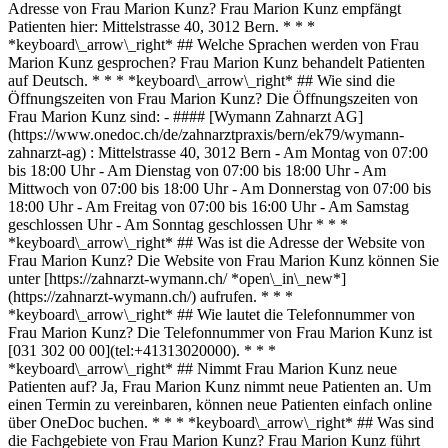
Adresse von Frau Marion Kunz? Frau Marion Kunz empfängt
Patienten hier: Mittelstrasse 40, 3012 Bern. * * *
*keyboard\_arrow\_right* ## Welche Sprachen werden von Frau
Marion Kunz gesprochen? Frau Marion Kunz behandelt Patienten
auf Deutsch. * * * *keyboard\_arrow\_right* ## Wie sind die
Öffnungszeiten von Frau Marion Kunz? Die Öffnungszeiten von
Frau Marion Kunz sind: - #### [Wymann Zahnarzt AG]
(https://www.onedoc.ch/de/zahnarztpraxis/bern/ek79/wymann-
zahnarzt-ag) : Mittelstrasse 40, 3012 Bern - Am Montag von 07:00
bis 18:00 Uhr - Am Dienstag von 07:00 bis 18:00 Uhr - Am
Mittwoch von 07:00 bis 18:00 Uhr - Am Donnerstag von 07:00 bis
18:00 Uhr - Am Freitag von 07:00 bis 16:00 Uhr - Am Samstag
geschlossen Uhr - Am Sonntag geschlossen Uhr * * *
*keyboard\_arrow\_right* ## Was ist die Adresse der Website von
Frau Marion Kunz? Die Website von Frau Marion Kunz können Sie
unter [https://zahnarzt-wymann.ch/ *open\_in\_new*]
(https://zahnarzt-wymann.ch/) aufrufen. * * *
*keyboard\_arrow\_right* ## Wie lautet die Telefonnummer von
Frau Marion Kunz? Die Telefonnummer von Frau Marion Kunz ist
[031 302 00 00](tel:+41313020000). * * *
*keyboard\_arrow\_right* ## Nimmt Frau Marion Kunz neue
Patienten auf? Ja, Frau Marion Kunz nimmt neue Patienten an. Um
einen Termin zu vereinbaren, können neue Patienten einfach online
über OneDoc buchen. * * * *keyboard\_arrow\_right* ## Was sind
die Fachgebiete von Frau Marion Kunz? Frau Marion Kunz führt