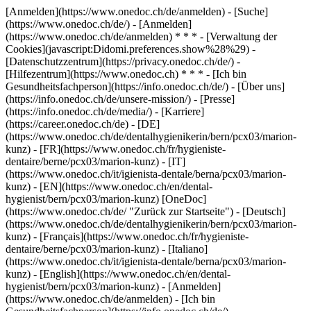
[Anmelden](https://www.onedoc.ch/de/anmelden) - [Suche]
(https://www.onedoc.ch/de/) - [Anmelden]
(https://www.onedoc.ch/de/anmelden) * * * - [Verwaltung der
Cookies](javascript:Didomi.preferences.show%28%29) -
[Datenschutzzentrum](https://privacy.onedoc.ch/de/) -
[Hilfezentrum](https://www.onedoc.ch) * * * - [Ich bin
Gesundheitsfachperson](https://info.onedoc.ch/de/) - [Über uns]
(https://info.onedoc.ch/de/unsere-mission/) - [Presse]
(https://info.onedoc.ch/de/media/) - [Karriere]
(https://career.onedoc.ch/de)
- [DE]
(https://www.onedoc.ch/de/dentalhygienikerin/bern/pcx03/marion-
kunz) - [FR](https://www.onedoc.ch/fr/hygieniste-
dentaire/berne/pcx03/marion-kunz) - [IT]
(https://www.onedoc.ch/it/igienista-dentale/berna/pcx03/marion-
kunz) - [EN](https://www.onedoc.ch/en/dental-
hygienist/bern/pcx03/marion-kunz) [OneDoc]
(https://www.onedoc.ch/de/ "Zurück zur Startseite") - [Deutsch]
(https://www.onedoc.ch/de/dentalhygienikerin/bern/pcx03/marion-
kunz) - [Français](https://www.onedoc.ch/fr/hygieniste-
dentaire/berne/pcx03/marion-kunz) - [Italiano]
(https://www.onedoc.ch/it/igienista-dentale/berna/pcx03/marion-
kunz) - [English](https://www.onedoc.ch/en/dental-
hygienist/bern/pcx03/marion-kunz)
- [Anmelden]
(https://www.onedoc.ch/de/anmelden) - [Ich bin