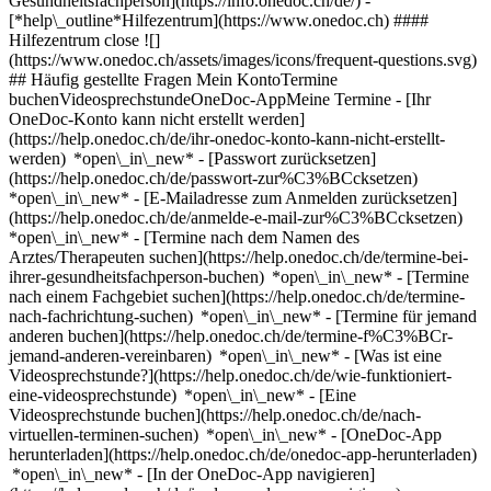
Gesundheitsfachperson](https://info.onedoc.ch/de/)
-
[*help\_outline*Hilfezentrum](https://www.onedoc.ch) ####
Hilfezentrum close ![]
(https://www.onedoc.ch/assets/images/icons/frequent-questions.svg)
## Häufig gestellte Fragen Mein KontoTermine
buchenVideosprechstundeOneDoc-AppMeine Termine - [Ihr
OneDoc-Konto kann nicht erstellt werden]
(https://help.onedoc.ch/de/ihr-onedoc-konto-kann-nicht-erstellt-
werden) *open\_in\_new* - [Passwort zurücksetzen]
(https://help.onedoc.ch/de/passwort-zur%C3%BCcksetzen)
*open\_in\_new* - [E-Mailadresse zum Anmelden zurücksetzen]
(https://help.onedoc.ch/de/anmelde-e-mail-zur%C3%BCcksetzen)
*open\_in\_new*
- [Termine nach dem Namen des
Arztes/Therapeuten suchen](https://help.onedoc.ch/de/termine-bei-
ihrer-gesundheitsfachperson-buchen) *open\_in\_new* - [Termine
nach einem Fachgebiet suchen](https://help.onedoc.ch/de/termine-
nach-fachrichtung-suchen) *open\_in\_new* - [Termine für jemand
anderen buchen](https://help.onedoc.ch/de/termine-f%C3%BCr-
jemand-anderen-vereinbaren) *open\_in\_new*
- [Was ist eine
Videosprechstunde?](https://help.onedoc.ch/de/wie-funktioniert-
eine-videosprechstunde) *open\_in\_new* - [Eine
Videosprechstunde buchen](https://help.onedoc.ch/de/nach-
virtuellen-terminen-suchen) *open\_in\_new*
- [OneDoc-App
herunterladen](https://help.onedoc.ch/de/onedoc-app-herunterladen)
*open\_in\_new* - [In der OneDoc-App navigieren]