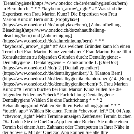
[Dentalhygiene](https://www.onedoc.ch/de/dentalhygieniker/bern)
in Bern durch. * * * *keyboard\_arrow\_right* ## Was sind die
Expertisen von Frau Marion Kunz? Die Expertisen von Frau
Marion Kunz in Bern sind: [Prophylaxe]
(https://www.onedoc.ch/de/prophylaxe/bern), [Zahnaufhellung |
Bleaching](https://www.onedoc.ch/de/zahnaufhellung-
bleaching/bern) und [Zahnreinigung]
(https://www.onedoc.ch/de/zahnreinigung/bern). * * *
*keyboard\_arrow\_right* ## Aus welchen Gründen kann ich einen
Termin bei Frau Marion Kunz vereinbaren? Frau Marion Kunz führt
Konsultationen zu folgenden Gründen durch: Dentalhygiene: -
Dentalhygiene - Dentalhygiene + Zahnkontrolle
1. [OneDoc](https://www.onedoc.ch/de/)/ 2. [Dentalhygieniker](https://www.onedoc.ch/de/dentalhygieniker)/ 3. [Kanton Bern](https://www.onedoc.ch/de/dentalhygieniker/kanton-bern)/ 4. [Bern](https://www.onedoc.ch/de/dentalhygieniker/bern)/ 5. Frau Marion Kunz ### Termin buchen bei Frau Marion Kunz Füllen Sie die folgenden Felder aus *check* Fachrichtung Dentalhygiene Dentalhygiene Wählen Sie eine Fachrichtung * * * 2 Behandlungsgrund Wählen Sie Ihren Behandlungsgrund * * * *touch\_app* Wählen Sie einen Termin *chevron\_left* Di. 04 Aug. *chevron\_right* Mehr Termine anzeigen Zeitfenster Termin buchen ### Laden Sie die OneDoc-App herunter Buchen Sie online einen Termin bei einem Arzt, Zahnarzt oder Therapeuten in Ihrer Nähe in der Schweiz. Mit der OneDoc-App können Sie alle Ihre medizinischen Termine von Ihrem Handy aus verwalten, jederzeit und überall. ![QR-Code, der zum Apple App Store oder Google Play leitet, um die OneDoc Patienten-App zu laden](https://www.onedoc.ch/assets/images/download-app-qr.jpeg) Scannen Sie den QR-Code, um die App herunterzuladen [![Laden Sie unsere App im App Store herunter!](https://www.onedoc.ch/assets/images/app-store-badge-de.svg)](https://apps.apple.com/ch/app/onedoc/id1592376413?l=fr)[![Laden Sie unsere App im Google Play Store herunter!](https://www.onedoc.ch/assets/images/google-play-badge-de.png)](https://play.google.com/store/apps/details?id=ch.onedoc.patient&hl=fr-CH) *keyboard\_arrow\_right* ## Verwandte Fachgebiete [Dentalhygieniker in Bern](https://www.onedoc.ch/de/dentalhygieniker/bern)[Dentalhygieniker in Biel](https://www.onedoc.ch/de/dentalhygieniker/biel)[Dentalhygieniker in Willisau](https://www.onedoc.ch/de/dentalhygieniker/willisau)[Dentalhygieniker in Muri bei Bern](https://www.onedoc.ch/de/dentalhygieniker/muri-bei-bern)[Dentalhygieniker in Neuenburg](https://www.onedoc.ch/de/dentalhygieniker/neuenburg)[Dentalhygieniker in Bulle](https://www.onedoc.ch/de/dentalhygieniker/bulle)[Dentalhygieniker in Freiburg](https://www.onedoc.ch/de/dentalhygieniker/freiburg)[Dentalhygieniker in Cudrefin](https://www.onedoc.ch/de/dentalhygieniker/cudrefin)[Dentalhygieniker in Sugiez](https://www.onedoc.ch/de/dentalhygieniker/sugiez)[Dentalhygieniker in La Chaux-de-Fonds](https://www.onedoc.ch/de/dentalhygieniker/la-chaux-de-fonds) *keyboard\_arrow\_right* ## Verwandte Expertisen [Prophylaxe in Bern](https://www.onedoc.ch/de/prophylaxe/bern)[Prophylaxe in Biel](https://www.onedoc.ch/de/prophylaxe/biel)[Prophylaxe in Muri bei Bern](https://www.onedoc.ch/de/prophylaxe/muri-bei-bern)[Prophylaxe in La Tène](https://www.onedoc.ch/de/prophylaxe/la-tene)[Prophylaxe in Neuenburg](https://www.onedoc.ch/de/prophylaxe/neuenburg)[Prophylaxe in Freiburg](https://www.onedoc.ch/de/prophylaxe/freiburg)[Prophylaxe in Biglen](https://www.onedoc.ch/de/prophylaxe/biglen)[Prophylaxe in Delsberg](https://www.onedoc.ch/de/prophylaxe/delsberg)[Prophylaxe in Cudrefin](https://www.onedoc.ch/de/prophylaxe/cudrefin)[Prophylaxe in Köniz](https://www.onedoc.ch/de/prophylaxe/koniz)[Prophylaxe in Le Mouret](https://www.onedoc.ch/de/prophylaxe/le-mouret)[Prophylaxe in Sugiez](https://www.onedoc.ch/de/prophylaxe/sugiez)[Prophylaxe in La Chaux-de-Fonds](https://www.onedoc.ch/de/prophylaxe/la-chaux-de-fonds)[Zahnaufhellung | Bleaching in Bern](https://www.onedoc.ch/de/zahnaufhellung-bleaching/bern)[Zahnaufhellung | Bleaching in Willisau](https://www.onedoc.ch/de/zahnaufhellung-bleaching/willisau)[Zahnaufhellung | Bleaching in La Chaux-de-Fonds](https://www.onedoc.ch/de/zahnaufhellung-bleaching/la-chaux-de-fonds)[Zahnaufhellung | Bleaching in Biglen](https://www.onedoc.ch/de/zahnaufhellung-bleaching/biglen)[Zahnaufhellung | Bleaching in Belfaux](https://www.onedoc.ch/de/zahnaufhellung-bleaching/belfaux)[Zahnaufhellung | Bleaching in Bulle](https://www.onedoc.ch/de/zahnaufhellung-bleaching/bulle)[Zahnaufhellung | Bleaching in Avry](https://www.onedoc.ch/de/zahnaufhellung-bleaching/avry)[Zahnreinigung in Bern](https://www.onedoc.ch/de/zahnreinigung/bern) *keyboard\_arrow\_right* ## Beliebte Suchbegriffe [Hausarzt (Allgemeinmedizin) in Bern](https://www.onedoc.ch/de/hausarzt-allgemeinmedizin/bern)[Gynäkologe (Frauenarzt und Geburtshelfer) in Bern](https://www.onedoc.ch/de/gynakologe-frauenarzt-und-geburtshelfer/bern)[Physiotherapeut in Bern](https://www.onedoc.ch/de/physiotherapeut/bern)[Augenarzt in Bern](https://www.onedoc.ch/de/augenarzt/bern)[Facharzt für Allgemeine Innere Medizin in Bern](https://www.onedoc.ch/de/facharzt-fur-allgemeine-innere-medizin/bern)[Osteopath in Freiburg](https://www.onedoc.ch/de/osteopath/freiburg)[Hausarzt (Allgemeinmedizin) in Neuenburg](https://www.onedoc.ch/de/hausarzt-allgemeinmedizin/neuenburg)[Orthopädischer Chirurg in Bern](https://www.onedoc.ch/de/orthopadischer-chirurg/bern)[Medizinischer Masseur (Massage) in Bern](https://www.onedoc.ch/de/medizinischer-masseur-massage/bern)[Masseur (klassische Massage) in Bulle](https://www.onedoc.ch/de/masseur-klassische-massage/bulle)[Masseur (klassische Massage) in Freiburg](https://www.onedoc.ch/de/masseur-klassische-massage/freiburg)[Zahnarzt in Bern](https://www.onedoc.ch/de/zahnarzt/bern)[Physiotherapeut in Thun](https://www.onedoc.ch/de/physiotherapeut/thun)[Physiotherapeut in Freiburg](https://www.onedoc.ch/de/physiotherapeut/freiburg)[Hausarzt (Allgemeinmedizin) in Freiburg](https://www.onedoc.ch/de/hausarzt-allgemeinmedizin/freiburg)[Dentalhygieniker in Bern](https://www.onedoc.ch/de/dentalhygieniker/bern)[Physiotherapeut in Bulle](https://www.onedoc.ch/de/physiotherapeut/bulle)[Reflexologietherapeut in Freiburg](https://www.onedoc.ch/de/reflexologietherapeut/freiburg)[Hausarzt (Allgemeinmedizin) in Bulle](https://www.onedoc.ch/de/hausarzt-allgemeinmedizin/bulle)[Masseur (klassische Massage) in Bern](https://www.onedoc.ch/de/masseur-klassische-massage/bern)[Chiropraktor in Bern](https://www.onedoc.ch/de/chiropraktor/bern) *keyboard\_arrow\_right* ## Finden Sie einen Arzt oder Therapeuten [Ärzte- und Therapeutenverzeichnis](https://www.onedoc.ch/de/verzeichnis) [A](https://www.onedoc.ch/de/verzeichnis/A) [B](https://www.onedoc.ch/de/verzeichnis/B) [C](https://www.onedoc.ch/de/verzeichnis/C) [D](https://www.onedoc.ch/de/verzeichnis/D) [E](https://www.onedoc.ch/de/verzeichnis/E) [F](https://www.onedoc.ch/de/verzeichnis/F) [G](https://www.onedoc.ch/de/verzeichnis/G) [H](https://www.onedoc.ch/de/verzeichnis/H) [I](https://www.onedoc.ch/de/verzeichnis/I) [J](https://www.onedoc.ch/de/verzeichnis/J) [K](https://www.onedoc.ch/de/verzeichnis/K) [L](https://www.onedoc.ch/de/verzeichnis/L) [M](https://www.onedoc.ch/de/verzeichnis/M) [N](https://www.onedoc.ch/de/verzeichnis/N) [O](https://www.onedoc.ch/de/verzeichnis/O) [P](https://www.onedoc.ch/de/verzeichnis/P) [Q](https://www.onedoc.ch/de/verzeichnis/Q) [R](https://www.onedoc.ch/de/verzeichnis/R) [S](https://www.onedoc.ch/de/verzeichnis/S) [T](https://www.onedoc.ch/de/verzeichnis/T) [U](https://www.onedoc.ch/de/verzeichnis/U) [V](https://www.onedoc.ch/de/verzeichnis/V) [W](https://www.onedoc.ch/de/verzeichnis/W) [X](https://www.onedoc.ch/de/verzeichnis/X) [Y](https://www.onedoc.ch/de/verzeichnis/Y) [Z](https://www.onedoc.ch/de/verzeichnis/Z) ## OneDoc [Ich bin Gesundheitsfachperson](https://info.onedoc.ch/de/) [Über uns](https://info.onedoc.ch/de/unsere-mission/) [Presse](https://info.onedoc.ch/de/media/) [Karriere](https://career.onedoc.ch/de) [Datenschutzzentrum](https://privacy.onedoc.ch/de/) [Verwaltung der Cookies](javascript:Didomi.preferences.show%28%29) [Hilfezentrum](https://help.onedoc.ch/de/) ## Sprachen [Deutsch](https://www.onedoc.ch/de/dentalhygienikerin/bern/pcx03/marion-kunz) [Français](https://www.onedoc.ch/fr/hygieniste-dentaire/berne/pcx03/marion-kunz) [Italiano](https://www.onedoc.ch/it/igienista-dentale/berna/pcx03/marion-kunz) [English](https://www.onedoc.ch/en/dental-hygienist/bern/pcx03/marion-kunz) ## Verwandte Fachgebiete [Dentalhygiene in Bern](https://www.onedoc.ch/de/dentalhygieniker/bern) [Dentalhygiene in Biel](https://www.onedoc.ch/de/dentalhygieniker/biel) [Dentalhygiene in Willisau](https://www.onedoc.ch/de/dentalhygieniker/willisau) [Dentalhygiene in Muri bei Bern](https://www.onedoc.ch/de/dentalhygieniker/muri-bei-bern) [Dentalhygiene in Neuenburg](https://www.onedoc.ch/de/dentalhygieniker/neuenburg) [Dentalhygiene in Bulle](https://www.onedoc.ch/de/dentalhygieniker/bulle) [Dentalhygiene in Freiburg](https://www.onedoc.ch/de/dentalhygieniker/freiburg) [Dentalhygiene in Cudrefin](https://www.onedoc.ch/de/dentalhygieniker/cudrefin) [Dentalhygiene in Sugiez](https://www.onedoc.ch/de/dentalhygieniker/sugiez) [Dentalhygiene in La Chaux-de-Fonds](https://www.onedoc.ch/de/dentalhygieniker/la-chaux-de-fonds) ## Verwandte Expertisen [Prophylaxe in Bern](https://www.onedoc.ch/de/prophylaxe/bern) [Prophylaxe in Biel](https://www.onedoc.ch/de/prophylaxe/biel) [Prophylaxe in Muri bei Bern](https://www.onedoc.ch/de/prophylaxe/muri-bei-bern) [Prophylaxe in La Tène](https://www.onedoc.ch/de/prophylaxe/la-tene) [Prophylaxe in Neuenburg](https://www.onedoc.ch/de/prophylaxe/neuenburg) [Prophylaxe in Freiburg](https://www.onedoc.ch/de/prophylaxe/freiburg) [Prophylaxe in Biglen](https://www.onedoc.ch/de/prophylaxe/biglen) [Prophylaxe in Delsberg](https://www.onedoc.ch/de/prophylaxe/delsberg) [Prophylaxe in Cudrefin](https://www.onedoc.ch/de/prophylaxe/cudrefin) [Prophylaxe in Köniz](https://www.onedoc.ch/de/prophylaxe/koniz) [Prophylaxe in Le Mouret](https://www.onedoc.ch/de/prophylaxe/le-mouret) [Prophylaxe in Sugiez](https://www.onedoc.ch/de/prophylaxe/sugiez) [Prophylaxe in La Chaux-de-Fonds](https://www.onedoc.ch/de/prophylaxe/la-chaux-de-fonds) [Zahnaufhellung | Bleaching in Bern](https://www.onedoc.ch/de/zahnaufhellung-bleaching/bern) [Zahnaufhellung | Bleaching in Willisau](https://www.onedoc.ch/de/zahnaufhellung-bleaching/willisau) [Zahnaufhellung | Bleaching in La