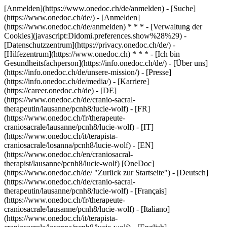
[Anmelden](https://www.onedoc.ch/de/anmelden) - [Suche]
(https://www.onedoc.ch/de/) - [Anmelden]
(https://www.onedoc.ch/de/anmelden) * * * - [Verwaltung der
Cookies](javascript:Didomi.preferences.show%28%29) -
[Datenschutzzentrum](https://privacy.onedoc.ch/de/) -
[Hilfezentrum](https://www.onedoc.ch) * * * - [Ich bin
Gesundheitsfachperson](https://info.onedoc.ch/de/) - [Über uns]
(https://info.onedoc.ch/de/unsere-mission/) - [Presse]
(https://info.onedoc.ch/de/media/) - [Karriere]
(https://career.onedoc.ch/de)
- [DE]
(https://www.onedoc.ch/de/cranio-sacral-
therapeutin/lausanne/pcnh8/lucie-wolf) - [FR]
(https://www.onedoc.ch/fr/therapeute-
craniosacrale/lausanne/pcnh8/lucie-wolf) - [IT]
(https://www.onedoc.ch/it/terapista-
craniosacrale/losanna/pcnh8/lucie-wolf) - [EN]
(https://www.onedoc.ch/en/craniosacral-
therapist/lausanne/pcnh8/lucie-wolf) [OneDoc]
(https://www.onedoc.ch/de/ "Zurück zur Startseite") - [Deutsch]
(https://www.onedoc.ch/de/cranio-sacral-
therapeutin/lausanne/pcnh8/lucie-wolf) - [Français]
(https://www.onedoc.ch/fr/therapeute-
craniosacrale/lausanne/pcnh8/lucie-wolf) - [Italiano]
(https://www.onedoc.ch/it/terapista-