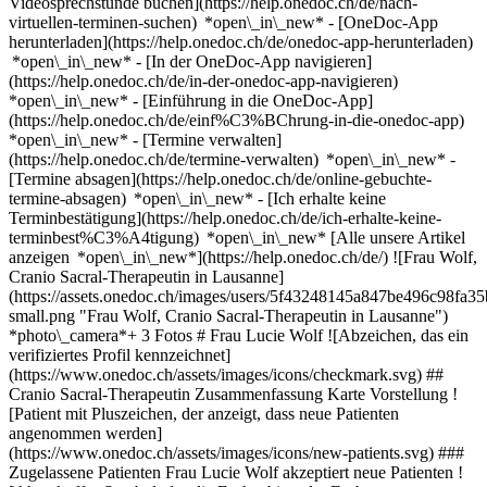
Videosprechstunde buchen](https://help.onedoc.ch/de/nach-
virtuellen-terminen-suchen) *open\_in\_new*
- [OneDoc-App
herunterladen](https://help.onedoc.ch/de/onedoc-app-herunterladen)
*open\_in\_new* - [In der OneDoc-App navigieren]
(https://help.onedoc.ch/de/in-der-onedoc-app-navigieren)
*open\_in\_new* - [Einführung in die OneDoc-App]
(https://help.onedoc.ch/de/einf%C3%BChrung-in-die-onedoc-app)
*open\_in\_new*
- [Termine verwalten]
(https://help.onedoc.ch/de/termine-verwalten) *open\_in\_new* -
[Termine absagen](https://help.onedoc.ch/de/online-gebuchte-
termine-absagen) *open\_in\_new* - [Ich erhalte keine
Terminbestätigung](https://help.onedoc.ch/de/ich-erhalte-keine-
terminbest%C3%A4tigung) *open\_in\_new* [Alle unsere Artikel
anzeigen *open\_in\_new*](https://help.onedoc.ch/de/) ![Frau Wolf,
Cranio Sacral-Therapeutin in Lausanne]
(https://assets.onedoc.ch/images/users/5f43248145a847be496c98f
small.png "Frau Wolf, Cranio Sacral-Therapeutin in Lausanne")
*photo\_camera*+ 3 Fotos # Frau Lucie Wolf ![Abzeichen, das ein
verifiziertes Profil kennzeichnet]
(https://www.onedoc.ch/assets/images/icons/checkmark.svg) ##
Cranio Sacral-Therapeutin Zusammenfassung Karte Vorstellung !
[Patient mit Pluszeichen, der anzeigt, dass neue Patienten
angenommen werden]
(https://www.onedoc.ch/assets/images/icons/new-patients.svg) ###
Zugelassene Patienten Frau Lucie Wolf akzeptiert neue Patienten !