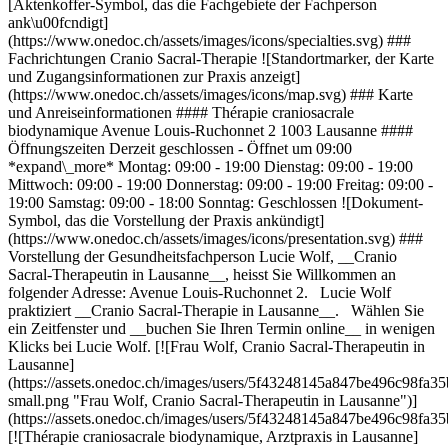
[Aktenkoffer-Symbol, das die Fachgebiete der Fachperson
ank\u00fcndigt]
(https://www.onedoc.ch/assets/images/icons/specialties.svg) ###
Fachrichtungen Cranio Sacral-Therapie ![Standortmarker, der Karte
und Zugangsinformationen zur Praxis anzeigt]
(https://www.onedoc.ch/assets/images/icons/map.svg) ### Karte
und Anreiseinformationen #### Thérapie craniosacrale
biodynamique Avenue Louis-Ruchonnet 2 1003 Lausanne ####
Öffnungszeiten Derzeit geschlossen - Öffnet um 09:00
*expand\_more* Montag: 09:00 - 19:00 Dienstag: 09:00 - 19:00
Mittwoch: 09:00 - 19:00 Donnerstag: 09:00 - 19:00 Freitag: 09:00 -
19:00 Samstag: 09:00 - 18:00 Sonntag: Geschlossen ![Dokument-
Symbol, das die Vorstellung der Praxis ankündigt]
(https://www.onedoc.ch/assets/images/icons/presentation.svg) ###
Vorstellung der Gesundheitsfachperson Lucie Wolf, __Cranio
Sacral-Therapeutin in Lausanne__, heisst Sie Willkommen an
folgender Adresse: Avenue Louis-Ruchonnet 2. Lucie Wolf
praktiziert __Cranio Sacral-Therapie in Lausanne__. Wählen Sie
ein Zeitfenster und __buchen Sie Ihren Termin online__ in wenigen
Klicks bei Lucie Wolf. [![Frau Wolf, Cranio Sacral-Therapeutin in
Lausanne]
(https://assets.onedoc.ch/images/users/5f43248145a847be496c98f
small.png "Frau Wolf, Cranio Sacral-Therapeutin in Lausanne")]
(https://assets.onedoc.ch/images/users/5f43248145a847be496c98f
[![Thérapie craniosacrale biodynamique, Arztpraxis in Lausanne]