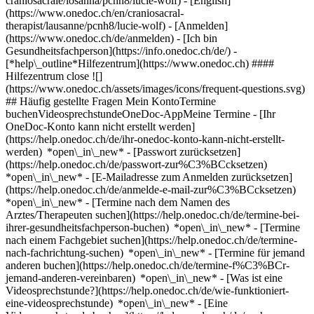
craniosacrale/losanna/pcnh8/lucie-wolf) - [English]
(https://www.onedoc.ch/en/craniosacral-
therapist/lausanne/pcnh8/lucie-wolf)
- [Anmelden]
(https://www.onedoc.ch/de/anmelden) - [Ich bin
Gesundheitsfachperson](https://info.onedoc.ch/de/)
-
[*help\_outline*Hilfezentrum](https://www.onedoc.ch) ####
Hilfezentrum close ![]
(https://www.onedoc.ch/assets/images/icons/frequent-questions.svg)
## Häufig gestellte Fragen Mein KontoTermine
buchenVideosprechstundeOneDoc-AppMeine Termine - [Ihr
OneDoc-Konto kann nicht erstellt werden]
(https://help.onedoc.ch/de/ihr-onedoc-konto-kann-nicht-erstellt-
werden) *open\_in\_new* - [Passwort zurücksetzen]
(https://help.onedoc.ch/de/passwort-zur%C3%BCcksetzen)
*open\_in\_new* - [E-Mailadresse zum Anmelden zurücksetzen]
(https://help.onedoc.ch/de/anmelde-e-mail-zur%C3%BCcksetzen)
*open\_in\_new*
- [Termine nach dem Namen des
Arztes/Therapeuten suchen](https://help.onedoc.ch/de/termine-bei-
ihrer-gesundheitsfachperson-buchen) *open\_in\_new* - [Termine
nach einem Fachgebiet suchen](https://help.onedoc.ch/de/termine-
nach-fachrichtung-suchen) *open\_in\_new* - [Termine für jemand
anderen buchen](https://help.onedoc.ch/de/termine-f%C3%BCr-
jemand-anderen-vereinbaren) *open\_in\_new*
- [Was ist eine
Videosprechstunde?](https://help.onedoc.ch/de/wie-funktioniert-
eine-videosprechstunde) *open\_in\_new* - [Eine