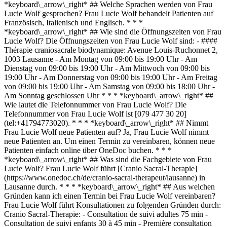
*keyboard\_arrow\_right* ## Welche Sprachen werden von Frau
Lucie Wolf gesprochen? Frau Lucie Wolf behandelt Patienten auf
Französisch, Italienisch und Englisch. * * *
*keyboard\_arrow\_right* ## Wie sind die Öffnungszeiten von Frau
Lucie Wolf? Die Öffnungszeiten von Frau Lucie Wolf sind: - ####
Thérapie craniosacrale biodynamique: Avenue Louis-Ruchonnet 2,
1003 Lausanne - Am Montag von 09:00 bis 19:00 Uhr - Am
Dienstag von 09:00 bis 19:00 Uhr - Am Mittwoch von 09:00 bis
19:00 Uhr - Am Donnerstag von 09:00 bis 19:00 Uhr - Am Freitag
von 09:00 bis 19:00 Uhr - Am Samstag von 09:00 bis 18:00 Uhr -
Am Sonntag geschlossen Uhr * * * *keyboard\_arrow\_right* ##
Wie lautet die Telefonnummer von Frau Lucie Wolf? Die
Telefonnummer von Frau Lucie Wolf ist [079 477 30 20]
(tel:+41794773020). * * * *keyboard\_arrow\_right* ## Nimmt
Frau Lucie Wolf neue Patienten auf? Ja, Frau Lucie Wolf nimmt
neue Patienten an. Um einen Termin zu vereinbaren, können neue
Patienten einfach online über OneDoc buchen. * * *
*keyboard\_arrow\_right* ## Was sind die Fachgebiete von Frau
Lucie Wolf? Frau Lucie Wolf führt [Cranio Sacral-Therapie]
(https://www.onedoc.ch/de/cranio-sacral-therapeut/lausanne) in
Lausanne durch. * * * *keyboard\_arrow\_right* ## Aus welchen
Gründen kann ich einen Termin bei Frau Lucie Wolf vereinbaren?
Frau Lucie Wolf führt Konsultationen zu folgenden Gründen durch:
Cranio Sacral-Therapie: - Consultation de suivi adultes 75 min -
Consultation de suivi enfants 30 à 45 min - Première consultation