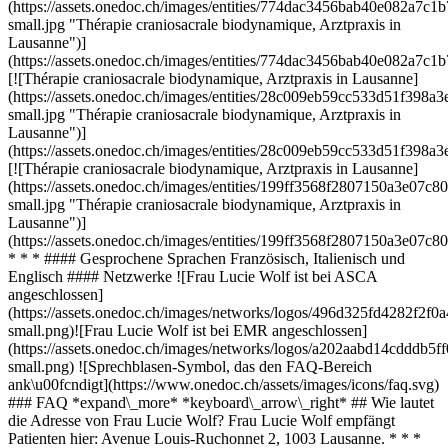
(https://assets.onedoc.ch/images/entities/774dac3456bab40e082a
small.jpg "Thérapie craniosacrale biodynamique, Arztpraxis in
Lausanne")]
(https://assets.onedoc.ch/images/entities/774dac3456bab40e082a7
[![Thérapie craniosacrale biodynamique, Arztpraxis in Lausanne]
(https://assets.onedoc.ch/images/entities/28c009eb59cc533d51f3
small.jpg "Thérapie craniosacrale biodynamique, Arztpraxis in
Lausanne")]
(https://assets.onedoc.ch/images/entities/28c009eb59cc533d51f39
[![Thérapie craniosacrale biodynamique, Arztpraxis in Lausanne]
(https://assets.onedoc.ch/images/entities/199ff3568f2807150a3e0
small.jpg "Thérapie craniosacrale biodynamique, Arztpraxis in
Lausanne")]
(https://assets.onedoc.ch/images/entities/199ff3568f2807150a3e07
* * * #### Gesprochene Sprachen Französisch, Italienisch und
Englisch #### Netzwerke ![Frau Lucie Wolf ist bei ASCA
angeschlossen]
(https://assets.onedoc.ch/images/networks/logos/496d325fd4282f
small.png)![Frau Lucie Wolf ist bei EMR angeschlossen]
(https://assets.onedoc.ch/images/networks/logos/a202aabd14cddd
small.png) ![Sprechblasen-Symbol, das den FAQ-Bereich
ank\u00fcndigt](https://www.onedoc.ch/assets/images/icons/faq.svg)
### FAQ *expand\_more* *keyboard\_arrow\_right* ## Wie lautet
die Adresse von Frau Lucie Wolf? Frau Lucie Wolf empfängt
Patienten hier: Avenue Louis-Ruchonnet 2, 1003 Lausanne. * * *