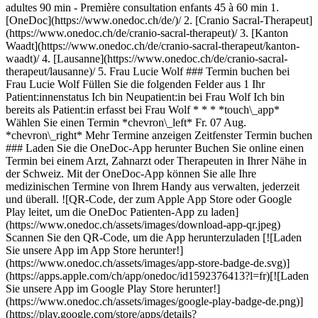
adultes 90 min - Première consultation enfants 45 à 60 min
1. [OneDoc](https://www.onedoc.ch/de/)/ 2. [Cranio Sacral-Therapeut](https://www.onedoc.ch/de/cranio-sacral-therapeut)/ 3. [Kanton Waadt](https://www.onedoc.ch/de/cranio-sacral-therapeut/kanton-waadt)/ 4. [Lausanne](https://www.onedoc.ch/de/cranio-sacral-therapeut/lausanne)/ 5. Frau Lucie Wolf ### Termin buchen bei Frau Lucie Wolf Füllen Sie die folgenden Felder aus 1 Ihr Patient:innenstatus Ich bin Neupatient:in bei Frau Wolf Ich bin bereits als Patient:in erfasst bei Frau Wolf * * * *touch\_app* Wählen Sie einen Termin *chevron\_left* Fr. 07 Aug. *chevron\_right* Mehr Termine anzeigen Zeitfenster Termin buchen ### Laden Sie die OneDoc-App herunter Buchen Sie online einen Termin bei einem Arzt, Zahnarzt oder Therapeuten in Ihrer Nähe in der Schweiz. Mit der OneDoc-App können Sie alle Ihre medizinischen Termine von Ihrem Handy aus verwalten, jederzeit und überall. ![QR-Code, der zum Apple App Store oder Google Play leitet, um die OneDoc Patienten-App zu laden](https://www.onedoc.ch/assets/images/download-app-qr.jpeg) Scannen Sie den QR-Code, um die App herunterzuladen [![Laden Sie unsere App im App Store herunter!](https://www.onedoc.ch/assets/images/app-store-badge-de.svg)](https://apps.apple.com/ch/app/onedoc/id1592376413?l=fr)[![Laden Sie unsere App im Google Play Store herunter!](https://www.onedoc.ch/assets/images/google-play-badge-de.png)](https://play.google.com/store/apps/details?id=ch.onedoc.patient&hl=fr-CH) *keyboard\_arrow\_right* ## Verwandte Fachgebiete [Cranio Sacral-Therapeut in Lausanne](https://www.onedoc.ch/de/cranio-sacral-therapeut/lausanne)[Cranio Sacral-Therapeut in Gland](https://www.onedoc.ch/de/cranio-sacral-therapeut/gland)[Cranio Sacral-Therapeut in Pully](https://www.onedoc.ch/de/cranio-sacral-therapeut/pully)[Cranio Sacral-Therapeut in Echallens](https://www.onedoc.ch/de/cranio-sacral-therapeut/echallens)[Cranio Sacral-Therapeut in Vésenaz](https://www.onedoc.ch/de/cranio-sacral-therapeut/vesenaz)[Cranio Sacral-Therapeut in Assens](https://www.onedoc.ch/de/cranio-sacral-therapeut/assens)[Cranio Sacral-Therapeut in Baulmes](https://www.onedoc.ch/de/cranio-sacral-therapeut/baulmes)[Cranio Sacral-Therapeut in Blonay - Saint-Légier](https://www.onedoc.ch/de/cranio-sacral-therapeut/blonay-saint-legier)[Cranio Sacral-Therapeut in Cheseaux-sur-Lausanne](https://www.onedoc.ch/de/cranio-sacral-therapeut/cheseaux-sur-lausanne)[Cranio Sacral-Therapeut in Forel VD](https://www.onedoc.ch/de/cranio-sacral-therapeut/forel?state=VD)[Cranio Sacral-Therapeut in Lutry](https://www.onedoc.ch/de/cranio-sacral-therapeut/lutry)[Cranio Sacral-Therapeut in Morges](https://www.onedoc.ch/de/cranio-sacral-therapeut/morges)[Cranio Sacral-Therapeut in Noville](https://www.onedoc.ch/de/cranio-sacral-therapeut/noville)[Cranio Sacral-Therapeut in Nyon](https://www.onedoc.ch/de/cranio-sacral-therapeut/nyon)[Cranio Sacral-Therapeut in Paudex](https://www.onedoc.ch/de/cranio-sacral-therapeut/paudex)[Cranio Sacral-Therapeut in Vevey](https://www.onedoc.ch/de/cranio-sacral-therapeut/vevey)[Cranio Sacral-Therapeut in Domdidier](https://www.onedoc.ch/de/cranio-sacral-therapeut/domdidier)[Cranio Sacral-Therapeut in Monthey](https://www.onedoc.ch/de/cranio-sacral-therapeut/monthey)[Cranio Sacral-Therapeut in Chêne-Bourg](https://www.onedoc.ch/de/cranio-sacral-therapeut/chene-bourg)[Cranio Sacral-Therapeut in Le Grand-Saconnex](https://www.onedoc.ch/de/cranio-sacral-therapeut/le-grand-saconnex)[Cranio Sacral-Therapeut in Versoix](https://www.onedoc.ch/de/cranio-sacral-therapeut/versoix) *keyboard\_arrow\_right* ## Beliebte Suchbegriffe [Physiotherapeut in Lausanne](https://www.onedoc.ch/de/physiotherapeut/lausanne)[Psychologe in Lausanne](https://www.onedoc.ch/de/psychologe/lausanne)[Masseur (klassische Massage) in Lausanne](https://www.onedoc.ch/de/masseur-klassische-massage/lausanne)[Osteopath in Lausanne](https://www.onedoc.ch/de/osteopath/lausanne)[Hausarzt (Allgemeinmedizin) in Lausanne](https://www.onedoc.ch/de/hausarzt-allgemeinmedizin/lausanne)[Manuelle Lymphdrainage Therapeut in Lausanne](https://www.onedoc.ch/de/manuelle-lymphdrainage-therapeut/lausanne)[Reflexologietherapeut in Lausanne](https://www.onedoc.ch/de/reflexologietherapeut/lausanne)[Zahnarzt in Lausanne](https://www.onedoc.ch/de/zahnarzt/lausanne)[Augenarzt in Lausanne](https://www.onedoc.ch/de/augenarzt/lausanne)[Akupunkteur in Lausanne](https://www.onedoc.ch/de/akupunkteur/lausanne)[Masseur (therapeutische Massage) in Lausanne](https://www.onedoc.ch/de/masseur-therapeutische-massage/lausanne)[Hypnotherapeut (Hypnose) in Lausanne](https://www.onedoc.ch/de/hypnotherapeut-hypnose/lausanne)[WAM Ernährungstherapeut in Lausanne](https://www.onedoc.ch/de/wam-ernahrungstherapeut/lausanne)[Gynäkologe (Frauenarzt und Geburtshelfer) in Lausanne](https://www.onedoc.ch/de/gynakologe-frauenarzt-und-geburtshelfer/lausanne)[Sportphysiotherapeut in Lausanne](https://www.onedoc.ch/de/sportphysiotherapeut/lausanne)[WAM/TEN Naturheilpraktiker in Lausanne](https://www.onedoc.ch/de/wam-ten-naturheilpraktiker/lausanne)[Masseur (klassische Massage) in Nyon](https://www.onedoc.ch/de/masseur-klassische-massage/nyon)[Osteopath in Vevey](https://www.onedoc.ch/de/osteopath/vevey)[Psychotherapeut in Lausanne](https://www.onedoc.ch/de/psychotherapeut/lausanne)[Psychologe in Nyon](https://www.onedoc.ch/de/psychologe/nyon)[Dentalhygieniker in Lausanne](https://www.onedoc.ch/de/dentalhygieniker/lausanne) *keyboard\_arrow\_right* ## Finden Sie einen Arzt oder Therapeuten [Ärzte- und Therapeutenverzeichnis](https://www.onedoc.ch/de/verzeichnis) [A](https://www.onedoc.ch/de/verzeichnis/A) [B](https://www.onedoc.ch/de/verzeichnis/B) [C](https://www.onedoc.ch/de/verzeichnis/C) [D](https://www.onedoc.ch/de/verzeichnis/D) [E](https://www.onedoc.ch/de/verzeichnis/E) [F](https://www.onedoc.ch/de/verzeichnis/F) [G](https://www.onedoc.ch/de/verzeichnis/G) [H](https://www.onedoc.ch/de/verzeichnis/H) [I](https://www.onedoc.ch/de/verzeichnis/I) [J](https://www.onedoc.ch/de/verzeichnis/J) [K](https://www.onedoc.ch/de/verzeichnis/K) [L](https://www.onedoc.ch/de/verzeichnis/L) [M](https://www.onedoc.ch/de/verzeichnis/M) [N](https://www.onedoc.ch/de/verzeichnis/N) [O](https://www.onedoc.ch/de/verzeichnis/O) [P](https://www.onedoc.ch/de/verzeichnis/P) [Q](https://www.onedoc.ch/de/verzeichnis/Q) [R](https://www.onedoc.ch/de/verzeichnis/R) [S](https://www.onedoc.ch/de/verzeichnis/S) [T](https://www.onedoc.ch/de/verzeichnis/T) [U](https://www.onedoc.ch/de/verzeichnis/U) [V](https://www.onedoc.ch/de/verzeichnis/V) [W](https://www.onedoc.ch/de/verzeichnis/W) [X](https://www.onedoc.ch/de/verzeichnis/X) [Y](https://www.onedoc.ch/de/verzeichnis/Y) [Z](https://www.onedoc.ch/de/verzeichnis/Z) ## OneDoc [Ich bin Gesundheitsfachperson](https://info.onedoc.ch/de/) [Über uns](https://info.onedoc.ch/de/unsere-mission/) [Presse](https://info.onedoc.ch/de/media/) [Karriere](https://career.onedoc.ch/de) [Datenschutzzentrum](https://privacy.onedoc.ch/de/) [Verwaltung der Cookies](javascript:Didomi.preferences.show%28%29) [Hilfezentrum](https://help.onedoc.ch/de/) ## Sprachen [Deutsch](https://www.onedoc.ch/de/cranio-sacral-therapeutin/lausanne/pcnh8/lucie-wolf) [Français](https://www.onedoc.ch/fr/therapeute-craniosacrale/lausanne/pcnh8/lucie-wolf) [Italiano](https://www.onedoc.ch/it/terapista-craniosacrale/losanna/pcnh8/lucie-wolf) [English](https://www.onedoc.ch/en/craniosacral-therapist/lausanne/pcnh8/lucie-wolf) ## Verwandte Fachgebiete [Cranio-Sacral-Therapie in Lausanne](https://www.onedoc.ch/de/cranio-sacral-therapeut/lausanne) [Cranio-Sacral-Therapie in Gland](https://www.onedoc.ch/de/cranio-sacral-therapeut/gland) [Cranio-Sacral-Therapie in Pully](https://www.onedoc.ch/de/cranio-sacral-therapeut/pully) [Cranio-Sacral-Therapie in Echallens](https://www.onedoc.ch/de/cranio-sacral-therapeut/echallens) [Cranio-Sacral-Therapie in Vésenaz](https://www.onedoc.ch/de/cranio-sacral-therapeut/vesenaz) [Cranio-Sacral-Therapie in Assens](https://www.onedoc.ch/de/cranio-sacral-therapeut/assens) [Cranio-Sacral-Therapie in Baulmes](https://www.onedoc.ch/de/cranio-sacral-therapeut/baulmes) [Cranio-Sacral-Therapie in Blonay - Saint-Légier](https://www.onedoc.ch/de/cranio-sacral-therapeut/blonay-saint-legier) [Cranio-Sacral-Therapie in Cheseaux-sur-Lausanne](https://www.onedoc.ch/de/cranio-sacral-therapeut/cheseaux-sur-lausanne) [Cranio-Sacral-Therapie in Forel VD](https://www.onedoc.ch/de/cranio-sacral-therapeut/forel?state=VD) [Cranio-Sacral-Therapie in Lutry](https://www.onedoc.ch/de/cranio-sacral-therapeut/lutry) [Cranio-Sacral-Therapie in Morges](https://www.onedoc.ch/de/cranio-sacral-therapeut/morges) [Cranio-Sacral-Therapie in Noville](https://www.onedoc.ch/de/cranio-sacral-therapeut/noville) [Cranio-Sacral-Therapie in Nyon](https://www.onedoc.ch/de/cranio-sacral-therapeut/nyon) [Cranio-Sacral-Therapie in Paudex](https://www.onedoc.ch/de/cranio-sacral-therapeut/paudex) [Cranio-Sacral-Therapie in Vevey](https://www.onedoc.ch/de/cranio-sacral-therapeut/vevey) [Cranio-Sacral-Therapie in Domdidier](https://www.onedoc.ch/de/cranio-sacral-therapeut/domdidier) [Cranio-Sacral-Therapie in Monthey](https://www.onedoc.ch/de/cranio-sacral-therapeut/monthey) [Cranio-Sacral-Therapie in Chêne-Bourg](https://www.onedoc.ch/de/cranio-sacral-therapeut/chene-bourg) [Cranio-Sacral-Therapie in Le Grand-Saconnex](https://www.onedoc.ch/de/cranio-sacral-therapeut/le-grand-saconnex) [Cranio-Sacral-Therapie in Versoix](https://www.onedoc.ch/de/cranio-sacral-therapeut/versoix) ## Beliebte Suchbegriffe [Physiotherapie in Lausanne](https://www.onedoc.ch/de/physiotherapeut/lausanne) [Psychologe in Lausanne](https://www.onedoc.ch/de/psychologe/lausanne) [Masseur (klassische Massage) in Lausanne](https://www.onedoc.ch/de/masseur-klassische-massage/lausanne) [Osteopathie in Lausanne](https://www.onedoc.ch/de/osteopath/lausanne) [Hausarzt (Allgemeinmedizin) in