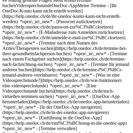
## Häufig gestellte Fragen Mein KontoTermine
buchenVideosprechstundeOneDoc-AppMeine Termine - [Ihr
OneDoc-Konto kann nicht erstellt werden]
(https://help.onedoc.ch/de/ihr-onedoc-konto-kann-nicht-erstellt-
werden) *open\_in\_new* - [Passwort zurücksetzen]
(https://help.onedoc.ch/de/passwort-zur%C3%BCcksetzen)
*open\_in\_new* - [E-Mailadresse zum Anmelden zurücksetzen]
(https://help.onedoc.ch/de/anmelde-e-mail-zur%C3%BCcksetzen)
*open\_in\_new*
- [Termine nach dem Namen des
Arztes/Therapeuten suchen](https://help.onedoc.ch/de/termine-bei-
ihrer-gesundheitsfachperson-buchen) *open\_in\_new* - [Termine
nach einem Fachgebiet suchen](https://help.onedoc.ch/de/termine-
nach-fachrichtung-suchen) *open\_in\_new* - [Termine für jemand
anderen buchen](https://help.onedoc.ch/de/termine-f%C3%BCr-
jemand-anderen-vereinbaren) *open\_in\_new*
- [Was ist eine
Videosprechstunde?](https://help.onedoc.ch/de/wie-funktioniert-
eine-videosprechstunde) *open\_in\_new* - [Eine
Videosprechstunde buchen](https://help.onedoc.ch/de/nach-
virtuellen-terminen-suchen) *open\_in\_new*
- [OneDoc-App
herunterladen](https://help.onedoc.ch/de/onedoc-app-herunterladen)
*open\_in\_new* - [In der OneDoc-App navigieren]
(https://help.onedoc.ch/de/in-der-onedoc-app-navigieren)
*open\_in\_new* - [Einführung in die OneDoc-App]
(https://help.onedoc.ch/de/einf%C3%BChrung-in-die-onedoc-app)
*open\_in\_new*
- [Termine verwalten](https://help.onedoc.ch/de/termine-verwalten) *open\_in\_new* - [Termine absagen](https://help.onedoc.ch/de/online-gebuchte-termine-absagen) *open\_in\_new* - [Ich erhalte keine Terminbestätigung](https://help.onedoc.ch/de/ich-erhalte-keine-terminbest%C3%A4tigung) *open\_in\_new* [Alle unsere Artikel anzeigen *open\_in\_new*](https://help.onedoc.ch/de/) close ## Ihre Suche bearbeiten ![Haus mit Pluszeichen, das anzeigt, dass eine Konsultation vor Ort möglich ist](https://www.onedoc.ch/assets/images/icons/on-site.svg) Vor Ort ![Kamera mit Play-Symbol, die anzeigt, dass eine Konsultation per Video aus der Ferne möglich ist](https://www.onedoc.ch/assets/images/icons/remote.svg) Virtuell Suche #### Fachrichtung #### Gesundheitsfachperson #### Einrichtung edit Couperose | Rosacea in Olten tune Filter Neue Patienten*keyboard\_arrow\_down* - Zugelassen*check\_circle* Gesprochene Sprachen*keyboard\_arrow\_down* - Deutsch*check\_circle* - Englisch*check\_circle* - Polnisch*check\_circle* - Rumänisch*check\_circle* - Thailändisch*check\_circle* - Ungarisch*check\_circle* Geschlecht*keyboard\_arrow\_down* - Weiblich*check\_circle* - Männlich*check\_circle* Verfügbarkeit*keyboard\_arrow\_down* - Heute*check\_circle* - In den nächsten 3 Tagen*check\_circle* - In den nächsten 7 Tagen*check\_circle* - In den nächsten 14 Tagen*check\_circle* # __Couperose | Rosacea__ in __Olten__: Buchen Sie heute Ihren Termin online ## 6 Ergebnisse in Olten [![Dr. med. (DE) Philipp Wessmann, Hautarzt (Dermatologe) in Olten](https://assets.onedoc.ch/images/users/e1f198b19754bb5ce4cb6323250026f785a0d0afab5b37eb9bb50d7197a3e4d9-small.png "Dr. med. (DE) Philipp Wessmann, Hautarzt (Dermatologe) in Olten")](https://www.onedoc.ch/de/hautarzt-dermatologe/olten/pc1qc/dr-med-de-philipp-wessmann) ### [Dr. med. (DE) Philipp Wessmann](https://www.onedoc.ch/de/hautarzt-dermatologe/olten/pc1qc/dr-med-de-philipp-wessmann) ![Abzeichen, das ein verifiziertes Profil kennzeichnet](https://www.onedoc.ch/assets/images/icons/checkmark.svg) [Hautarzt (Dermatologe)](https://www.onedoc.ch/de/hautarzt-dermatologe/olten) [Pallas Olten](https://www.onedoc.ch/de/klinik/olten/e7m2/pallas-olten) Louis Giroud-Strasse 20 4600 Olten ![Patient mit Pluszeichen, der anzeigt, dass neue Patienten angenommen werden](https://www.onedoc.ch/assets/images/icons/new-patients.svg)Akzeptiert neue Patienten [Termin buchen](https://www.onedoc.ch/de/hautarzt-dermatologe/olten/pc1qc/dr-med-de-philipp-wessmann) Expertisen: Couperose | Rosacea, [Akne](https://www.onedoc.ch/de/akne/olten), [Allergische Rhinitis | Heuschnupfen](https://www.onedoc.ch/de/allergische-rhinitis-heuschnupfen/olten), [Ekzem](https://www.onedoc.ch/de/ekzem/olten), [Entfernung von Muttermalen | Naevus Exzision](https://www.onedoc.ch/de/entfernung-von-muttermalen-naevus-exzision/olten), [Muttermalkontrolle](https://www.onedoc.ch/de/muttermalkontrolle/olten), [Psoriasis | Schuppenflechte](https://www.onedoc.ch/de/psoriasis-schuppenflechte/olten), [Urtikaria | Nesselsucht | Nesselfieber](https://www.onedoc.ch/de/urtikaria-nesselsucht-nesselfieber/olten), [Hyperhidrose | Übermässiges Schwitzen](https://www.onedoc.ch/de/hyperhidrose-ubermassiges-schwitzen/olten), [Ästhetischer Laser](https://www.onedoc.ch/de/asthetischer-laser/olten), [Peeling](https://www.onedoc.ch/de/peeling/olten), [Injektion von Botulinumtoxin](https://www.onedoc.ch/de/injektion-von-botulinumtoxin/olten), [Injektion von plättchenreichem Plasma | PRP | Vampire Lift](https://www.onedoc.ch/de/injektion-von-plattchenreichem-plasma-prp-vampire-lift/olten)Mehr anzeigen *chevron\_left* Mo. 03 Aug. *chevron\_right* Mehr Termine anzeigen *error\_outline* Beim Laden der Verfügbarkeiten ist ein Fehler aufgetreten [Erneut versuchen](https://www.onedoc.ch) Expertisen: Couperose | Rosacea, [Akne](https://www.onedoc.ch/de/akne/olten), [Allergische Rhinitis | Heuschnupfen](https://www.onedoc.ch/de/allergische-rhinitis-heuschnupfen/olten), [Ekzem](https://www.onedoc.ch/de/ekzem/olten), [Entfernung von Muttermalen | Naevus Exzision](https://www.onedoc.ch/de/entfernung-von-muttermalen-naevus-exzision/olten), [Muttermalkontrolle](https://www.onedoc.ch/de/muttermalkontrolle/olten), [Psoriasis | Schuppenflechte](https://www.onedoc.ch/de/psoriasis-schuppenflechte/olten), [Urtikaria | Nesselsucht | Nesselfieber](https://www.onedoc.ch/de/urtikaria-nesselsucht-nesselfieber/olten), [Hyperhidrose | Übermässiges Schwitzen](https://www.onedoc.ch/de/hyperhidrose-ubermassiges-schwitzen/olten), [Ästhetischer Laser](https://www.onedoc.ch/de/asthetischer-laser/olten), [Peeling](https://www.onedoc.ch/de/peeling/olten), [Injektion von Botulinumtoxin](https://www.onedoc.ch/de/injektion-von-botulinumtoxin/olten), [Injektion von plättchenreichem Plasma | PRP | Vampire Lift](https://www.onedoc.ch/de/injektion-von-plattchenreichem-plasma-prp-vampire-lift/olten)Mehr anzeigen [![Dr. med. Dian Georgescu, Hautarzt (Dermatologe) in Olten](https://assets.onedoc.ch/images/users/30a04636964c397250b99fe170075f5aa33b693d319e9c1388c4a8ef18fe8a10-small.jpg "Dr. med. Dian Georgescu, Hautarzt (Dermatologe) in Olten")](https://www.onedoc.ch/de/hautarzt-dermatologe/olten/pct4y/dr-med-dian-georgescu) ### [Dr. med. Dian Georgescu](https://www.onedoc.ch/de/hautarzt-dermatologe/olten/pct4y/dr-med-dian-georgescu) ![Abzeichen, das ein verifiziertes Profil kennzeichnet](https://www.onedoc.ch/assets/images/icons/checkmark.svg) [Hautarzt (Dermatologe)](https://www.onedoc.ch/de/hautarzt-dermatologe/olten) [Pallas Olten](https://www.onedoc.ch/de/klinik/olten/e7m2/pallas-olten) Louis Giroud-Strasse 20 4600 Olten ![Patient mit Pluszeichen, der anzeigt, dass neue Patienten angenommen werden](https://www.onedoc.ch/assets/images/icons/new-patients.svg)Akzeptiert neue Patienten [Termin buchen](https://www.onedoc.ch/de/hautarzt-dermatologe/olten/pct4y/dr-med-dian-georgescu) Expertisen: Couperose | Rosacea, [Injektion von Botulinumtoxin](https://www.onedoc.ch/de/injektion-von-botulinumtoxin/olten), [Injektion von Hyaluronsäure](https://www.onedoc.ch/de/injektion-von-hyaluronsaure/olten), [Tattooentfernung](https://www.onedoc.ch/de/tattooentfernung/olten), [Ästhetischer Laser](https://www.onedoc.ch/de/asthetischer-laser/olten), [Behandlung von Pigmentflecken](https://www.onedoc.ch/de/behandlung-von-pigmentflecken/olten), [Entfernung von Muttermalen | Naevus Exzision](https://www.onedoc.ch/de/entfernung-von-muttermalen-naevus-exzision/olten), [Muttermalkontrolle](https://www.onedoc.ch/de/muttermalkontrolle/olten), [Hyperhidrose | Übermässiges Schwitzen](https://www.onedoc.ch/de/hyperhidrose-ubermassiges-schwitzen/olten), [Anti-Falten-Behandlung](https://www.onedoc.ch/de/anti-falten-behandlung/olten), [CO2 Laserbehandlung | Fraktionierte CO2 Laserbehandlung](https://www.onedoc.ch/de/co2-laserbehandlung-fraktionierte-co2-laserbehandlung/olten), [Injektion von plättchenreichem Plasma | PRP | Vampire Lift](https://www.onedoc.ch/de/injektion-von-plattchenreichem-plasma-prp-vampire-lift/olten)Mehr anzeigen *chevron\_left* Mo. 03 Aug. *chevron\_right* Mehr Termine anzeigen *error\_outline* Beim Laden der Verfügbarkeiten ist ein Fehler aufgetreten [Erneut versuchen](https://www.onedoc.ch) Expertisen: Couperose | Rosacea, [Injektion von Botulinumtoxin](https://www.onedoc.ch/de/injektion-von-botulinumtoxin/olten), [Injektion von Hyaluronsäure](https://www.onedoc.ch/de/injektion-von-hyaluronsaure/olten), [Tattooentfernung](https://www.onedoc.ch/de/tattooentfernung/olten), [Ästhetischer Laser](https://www.onedoc.ch/de/asthetischer-laser/olten), [Behandlung von Pigmentflecken](https://www.onedoc.ch/de/behandlung-von-pigmentflecken/olten), [Entfernung von Muttermalen | Naevus Exzision](https://www.onedoc.ch/de/entfernung-von-muttermalen-naevus-exzision/olten), [Muttermalkontrolle](https://www.onedoc.ch/de/muttermalkontrolle/olten), [Hyperhidrose | Übermässiges Schwitzen](https://www.onedoc.ch/de/hyperhidrose-ubermassiges-schwitzen/olten), [Anti-Falten-Behandlung](https://www.onedoc.ch/de/anti-falten-behandlung/olten), [CO2 Laserbehandlung | Fraktionierte CO2 Laserbehandlung](https://www.onedoc.ch/de/co2-laserbehandlung-fraktionierte-co2-laserbehandlung/olten), [Injektion von plättchenreichem Plasma | PRP | Vampire Lift](https://www.onedoc.ch/de/injektion-von-plattchenreichem-plasma-prp-vampire-lift/olten)Mehr anzeigen [![Frau Alexandra Daniilidi, Assistenzärztin Dermatologie und Venerologie in Olten](https://assets.onedoc.ch/images/users/b1dd5c55e46f3509c5696e6ab92599b07088ca530841d51f21ce07bf6500201f-small.png "Frau Alexandra Daniilidi, Assistenzärztin Dermatologie und Venerologie in Olten")](https://www.onedoc.ch/de/hautarztin-dermatologin/olten/pc2zd/alexandra-daniilidi) ### [Frau Alexandra Daniilidi](https://www.onedoc.ch/de/hautarztin-dermatologin/olten/pc2zd/alexandra-daniilidi) ![Abzeichen, das ein verifiziertes Profil kennzeichnet](https://www.onedoc.ch/assets/images/icons/checkmark.svg) [Assistenzärztin Dermatologie und Venerologie](https://www.onedoc.ch/de/hautarzt-dermatologe/olten) [Pallas Olten](https://www.onedoc.ch/de/klinik/olten/e7m2/pallas-olten) Louis Giroud-Strasse 20 4600 Olten ![Patient mit Pluszeichen, der anzeigt, dass neue Patienten angenommen werden](https://www.onedoc.ch/assets/images/icons/new-patients.svg)Akzeptiert neue Patienten [Termin buchen](https://www.onedoc.ch/de/hautarztin-dermatologin/olten/pc2zd/alexandra-daniilidi) Expertisen: Couperose | Rosacea, [Akne](https://www.onedoc.ch/de/akne/olten), [Entfernung von Muttermalen | Naevus Exzision](https://www.onedoc.ch/de/entfernung-von-muttermalen-naevus-exzision/olten), [Fusspilz | Nagelpilz](https://www.onedoc.ch/de/fusspilz-nagelpilz/olten), [Hautcheck](https://www.onedoc.ch/de/hautcheck/olten), [Hautkrebs](https://www.onedoc.ch/de/hautkrebs/olten), [Warze | Warzenbehandlung](https://www.onedoc.ch/de/warze-warzenbehandlung/olten)Mehr anzeigen *chevron\_left* Mo.