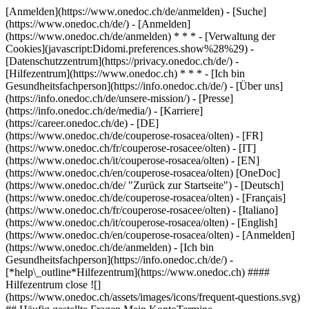
[Anmelden](https://www.onedoc.ch/de/anmelden) - [Suche]
(https://www.onedoc.ch/de/) - [Anmelden]
(https://www.onedoc.ch/de/anmelden) * * * - [Verwaltung der
Cookies](javascript:Didomi.preferences.show%28%29) -
[Datenschutzzentrum](https://privacy.onedoc.ch/de/) -
[Hilfezentrum](https://www.onedoc.ch) * * * - [Ich bin
Gesundheitsfachperson](https://info.onedoc.ch/de/) - [Über uns]
(https://info.onedoc.ch/de/unsere-mission/) - [Presse]
(https://info.onedoc.ch/de/media/) - [Karriere]
(https://career.onedoc.ch/de)
- [DE]
(https://www.onedoc.ch/de/couperose-rosacea/olten) - [FR]
(https://www.onedoc.ch/fr/couperose-rosacee/olten) - [IT]
(https://www.onedoc.ch/it/couperose-rosacea/olten) - [EN]
(https://www.onedoc.ch/en/couperose-rosacea/olten) [OneDoc]
(https://www.onedoc.ch/de/ "Zurück zur Startseite") - [Deutsch]
(https://www.onedoc.ch/de/couperose-rosacea/olten) - [Français]
(https://www.onedoc.ch/fr/couperose-rosacee/olten) - [Italiano]
(https://www.onedoc.ch/it/couperose-rosacea/olten) - [English]
(https://www.onedoc.ch/en/couperose-rosacea/olten)
- [Anmelden]
(https://www.onedoc.ch/de/anmelden) - [Ich bin
Gesundheitsfachperson](https://info.onedoc.ch/de/)
-
[*help\_outline*Hilfezentrum](https://www.onedoc.ch) ####
Hilfezentrum close ![]
(https://www.onedoc.ch/assets/images/icons/frequent-questions.svg)