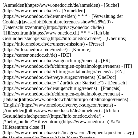
[Anmelden](https://www.onedoc.ch/de/anmelden) - [Suche]
(https://www.onedoc.ch/de/) - [Anmelden]
(https://www.onedoc.ch/de/anmelden) * * * - [Verwaltung der
Cookies](javascript:Didomi.preferences.show%28%29) -
[Datenschutzzentrum](https://privacy.onedoc.ch/de/) -
[Hilfezentrum](https://www.onedoc.ch) * * * - [Ich bin
Gesundheitsfachperson](https://info.onedoc.ch/de/) - [Über uns]
(https://info.onedoc.ch/de/unsere-mission/) - [Presse]
(https://info.onedoc.ch/de/media/) - [Karriere]
(https://career.onedoc.ch/de)
- [DE]
(https://www.onedoc.ch/de/augenchirurg/renens) - [FR]
(https://www.onedoc.ch/fr/chirurgien-ophtalmologue/renens) - [IT]
(https://www.onedoc.ch/it/chirurgo-oftalmologo/renens) - [EN]
(https://www.onedoc.ch/en/eye-surgeon/renens) [OneDoc]
(https://www.onedoc.ch/de/ "Zurück zur Startseite") - [Deutsch]
(https://www.onedoc.ch/de/augenchirurg/renens) - [Français]
(https://www.onedoc.ch/fr/chirurgien-ophtalmologue/renens) -
[Italiano](https://www.onedoc.ch/it/chirurgo-oftalmologo/renens) -
[English](https://www.onedoc.ch/en/eye-surgeon/renens)
-
[Anmelden](https://www.onedoc.ch/de/anmelden) - [Ich bin
Gesundheitsfachperson](https://info.onedoc.ch/de/)
-
[*help\_outline*Hilfezentrum](https://www.onedoc.ch) ####
Hilfezentrum close ![]
(https://www.onedoc.ch/assets/images/icons/frequent-questions.svg)