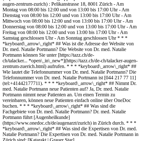
augen-zentrum-zurich) : Pelikanstrasse 18, 8001 Zürich - Am
Montag von 08:00 bis 12:00 und von 13:00 bis 17:00 Uhr - Am
Dienstag von 08:00 bis 12:00 und von 13:00 bis 17:00 Uhr - Am
Mittwoch von 08:00 bis 12:00 und von 13:00 bis 17:00 Uhr - Am
Donnerstag von 08:00 bis 12:00 und von 13:00 bis 17:00 Uhr - Am
Freitag von 08:00 bis 12:00 und von 13:00 bis 17:00 Uhr - Am
Samstag geschlossen Uhr - Am Sonntag geschlossen Uhr * * *
*keyboard\_arrow\_right* ## Was ist die Adresse der Website von
Dr. med. Natalie Portmann? Die Website von Dr. med. Natalie
Portmann können Sie unter [https://tazz.ch/de-
ch/talacker... *open\_in\_new*](https://tazz.ch/de-ch/talacker-augen-
zentrum-zuerich.html) aufrufen. * * * *keyboard\_arrow\_right* ##
Wie lautet die Telefonnummer von Dr. med. Natalie Portmann? Die
Telefonnummer von Dr. med. Natalie Portmann ist [044 217 77 11]
(tel:+41442177711). * * * *keyboard\_arrow\_right* ## Nimmt Dr.
med. Natalie Portmann neue Patienten auf? Ja, Dr. med. Natalie
Portmann nimmt neue Patienten an. Um einen Termin zu
vereinbaren, können neue Patienten einfach online über OneDoc
buchen. * * * *keyboard\_arrow\_right* ## Was sind die
Fachgebiete von Dr. med. Natalie Portmann? Dr. med. Natalie
Portmann führt [Augenheilkunde]
(https://www.onedoc.ch/de/augenarzt/zurich) in Zürich durch. * * *
*keyboard\_arrow\_right* ## Was sind die Expertisen von Dr. med.
Natalie Portmann? Die Expertisen von Dr. med. Natalie Portmann in
Zürich sind: [Katarakt | Grauer Star]