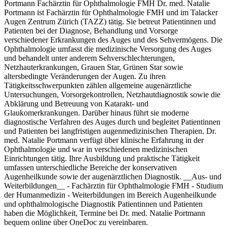
Portmann Fachärztin für Ophthalmologie FMH Dr. med. Natalie
Portmann ist Fachärztin für Ophthalmologie FMH und im Talacker
Augen Zentrum Zürich (TAZZ) tätig. Sie betreut Patientinnen und
Patienten bei der Diagnose, Behandlung und Vorsorge
verschiedener Erkrankungen des Auges und des Sehvermögens. Die
Ophthalmologie umfasst die medizinische Versorgung des Auges
und behandelt unter anderem Sehverschlechterungen,
Netzhauterkrankungen, Grauen Star, Grünen Star sowie
altersbedingte Veränderungen der Augen. Zu ihren
Tätigkeitsschwerpunkten zählen allgemeine augenärztliche
Untersuchungen, Vorsorgekontrollen, Netzhautdiagnostik sowie die
Abklärung und Betreuung von Katarakt- und
Glaukomerkrankungen. Darüber hinaus führt sie moderne
diagnostische Verfahren des Auges durch und begleitet Patientinnen
und Patienten bei langfristigen augenmedizinischen Therapien. Dr.
med. Natalie Portmann verfügt über klinische Erfahrung in der
Ophthalmologie und war in verschiedenen medizinischen
Einrichtungen tätig. Ihre Ausbildung und praktische Tätigkeit
umfassen unterschiedliche Bereiche der konservativen
Augenheilkunde sowie der augenärztlichen Diagnostik. __Aus- und
Weiterbildungen__ - Fachärztin für Ophthalmologie FMH - Studium
der Humanmedizin - Weiterbildungen im Bereich Augenheilkunde
und ophthalmologische Diagnostik Patientinnen und Patienten
haben die Möglichkeit, Termine bei Dr. med. Natalie Portmann
bequem online über OneDoc zu vereinbaren.