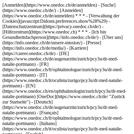
[Anmelden](https://www.onedoc.ch/de/anmelden) - [Suche]
(https://www.onedoc.ch/de/) - [Anmelden]
(https://www.onedoc.ch/de/anmelden) * * * - [Verwaltung der
Cookies](javascript:Didomi.preferences.show%28%29) -
[Datenschutzzentrum](https://privacy.onedoc.ch/de/) -
[Hilfezentrum](https://www.onedoc.ch) * * * - [Ich bin
Gesundheitsfachperson](https://info.onedoc.ch/de/) - [Über uns]
(https://info.onedoc.ch/de/unsere-mission/) - [Presse]
(https://info.onedoc.ch/de/media/) - [Karriere]
(https://career.onedoc.ch/de)
- [DE]
(https://www.onedoc.ch/de/augenarztin/zurich/pcy3u/dr-med-
natalie-portmann) - [FR]
(https://www.onedoc.ch/fr/ophtalmologue/zurich/pcy3u/dr-med-
natalie-portmann) - [IT]
(https://www.onedoc.ch/it/oculista/zurigo/pcy3u/dr-med-natalie-
portmann) - [EN]
(https://www.onedoc.ch/en/ophthalmologist/zurich/pcy3u/dr-med-
natalie-portmann) [OneDoc](https://www.onedoc.ch/de/ "Zurück
zur Startseite") - [Deutsch]
(https://www.onedoc.ch/de/augenarztin/zurich/pcy3u/dr-med-
natalie-portmann) - [Français]
(https://www.onedoc.ch/fr/ophtalmologue/zurich/pcy3u/dr-med-
natalie-portmann) - [Italiano]
(https://www.onedoc.ch/it/oculista/zurigo/pcy3u/dr-med-natalie-