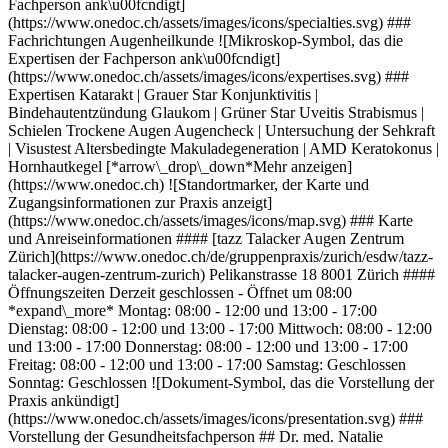
Fachperson ank\u00fcndigt]
(https://www.onedoc.ch/assets/images/icons/specialties.svg) ###
Fachrichtungen Augenheilkunde ![Mikroskop-Symbol, das die
Expertisen der Fachperson ank\u00fcndigt]
(https://www.onedoc.ch/assets/images/icons/expertises.svg) ###
Expertisen Katarakt | Grauer Star Konjunktivitis |
Bindehautentzündung Glaukom | Grüner Star Uveitis Strabismus |
Schielen Trockene Augen Augencheck | Untersuchung der Sehkraft
| Visustest Altersbedingte Makuladegeneration | AMD Keratokonus |
Hornhautkegel [*arrow\_drop\_down*Mehr anzeigen]
(https://www.onedoc.ch) ![Standortmarker, der Karte und
Zugangsinformationen zur Praxis anzeigt]
(https://www.onedoc.ch/assets/images/icons/map.svg) ### Karte
und Anreiseinformationen #### [tazz Talacker Augen Zentrum
Zürich](https://www.onedoc.ch/de/gruppenpraxis/zurich/esdw/tazz-
talacker-augen-zentrum-zurich) Pelikanstrasse 18 8001 Zürich ####
Öffnungszeiten Derzeit geschlossen - Öffnet um 08:00
*expand\_more* Montag: 08:00 - 12:00 und 13:00 - 17:00
Dienstag: 08:00 - 12:00 und 13:00 - 17:00 Mittwoch: 08:00 - 12:00
und 13:00 - 17:00 Donnerstag: 08:00 - 12:00 und 13:00 - 17:00
Freitag: 08:00 - 12:00 und 13:00 - 17:00 Samstag: Geschlossen
Sonntag: Geschlossen ![Dokument-Symbol, das die Vorstellung der
Praxis ankündigt]
(https://www.onedoc.ch/assets/images/icons/presentation.svg) ###
Vorstellung der Gesundheitsfachperson ## Dr. med. Natalie