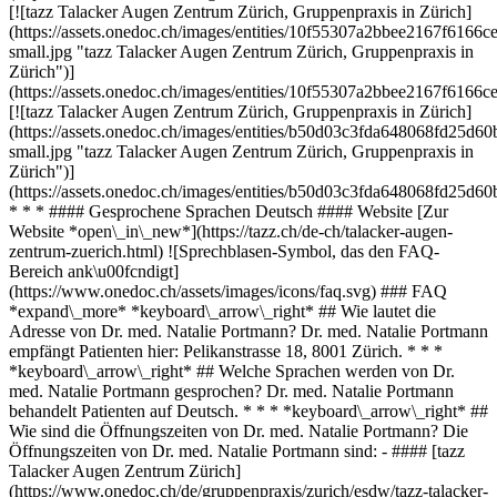
[![tazz Talacker Augen Zentrum Zürich, Gruppenpraxis in Zürich]
(https://assets.onedoc.ch/images/entities/10f55307a2bbee2167f61
small.jpg "tazz Talacker Augen Zentrum Zürich, Gruppenpraxis in
Zürich")]
(https://assets.onedoc.ch/images/entities/10f55307a2bbee2167f61
[![tazz Talacker Augen Zentrum Zürich, Gruppenpraxis in Zürich]
(https://assets.onedoc.ch/images/entities/b50d03c3fda648068fd25
small.jpg "tazz Talacker Augen Zentrum Zürich, Gruppenpraxis in
Zürich")]
(https://assets.onedoc.ch/images/entities/b50d03c3fda648068fd25
* * * #### Gesprochene Sprachen Deutsch #### Website [Zur
Website *open\_in\_new*](https://tazz.ch/de-ch/talacker-augen-
zentrum-zuerich.html) ![Sprechblasen-Symbol, das den FAQ-
Bereich ank\u00fcndigt]
(https://www.onedoc.ch/assets/images/icons/faq.svg) ### FAQ
*expand\_more* *keyboard\_arrow\_right* ## Wie lautet die
Adresse von Dr. med. Natalie Portmann? Dr. med. Natalie Portmann
empfängt Patienten hier: Pelikanstrasse 18, 8001 Zürich. * * *
*keyboard\_arrow\_right* ## Welche Sprachen werden von Dr.
med. Natalie Portmann gesprochen? Dr. med. Natalie Portmann
behandelt Patienten auf Deutsch. * * * *keyboard\_arrow\_right* ##
Wie sind die Öffnungszeiten von Dr. med. Natalie Portmann? Die
Öffnungszeiten von Dr. med. Natalie Portmann sind: - #### [tazz
Talacker Augen Zentrum Zürich]
(https://www.onedoc.ch/de/gruppenpraxis/zurich/esdw/tazz-talacker-