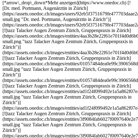
[*arrow\_drop\_down*Mehr anzeigen](https://www.onedoc.ch) [!
[Dr. med. Portmann, Augenärztin in Zürich]
(https://assets.onedoc.ch/images/users/92eb5f3751679fe477703da
small.jpg "Dr. med. Portmann, Augenärztin in Zürich")]
(https://assets.onedoc.ch/images/users/92eb5f3751679fe477703daa
[![tazz Talacker Augen Zentrum Zürich, Gruppenpraxis in Zürich]
(https://assets.onedoc.ch/images/entities/4aa3b28e22f61e701f4d0
small.png "tazz Talacker Augen Zentrum Zürich, Gruppenpraxis in
Zürich")]
(https://assets.onedoc.ch/images/entities/4aa3b28e22f61e701f4d0
[![tazz Talacker Augen Zentrum Zürich, Gruppenpraxis in Zürich]
(https://assets.onedoc.ch/images/entities/01057484dea0e99c39065
small.jpg "tazz Talacker Augen Zentrum Zürich, Gruppenpraxis in
Zürich")]
(https://assets.onedoc.ch/images/entities/01057484dea0e99c39065
[![tazz Talacker Augen Zentrum Zürich, Gruppenpraxis in Zürich]
(https://assets.onedoc.ch/images/entities/ad1f24f099492e1a5a862
small.jpg "tazz Talacker Augen Zentrum Zürich, Gruppenpraxis in
Zürich")]
(https://assets.onedoc.ch/images/entities/ad1f24f099492e1a5a862
[![tazz Talacker Augen Zentrum Zürich, Gruppenpraxis in Zürich]
(https://assets.onedoc.ch/images/entities/3f9084fab6027f0097640
small.jpg "tazz Talacker Augen Zentrum Zürich, Gruppenpraxis in
Zürich")]
(https://assets.onedoc.ch/images/entities/3f9084fab6027f0097640e