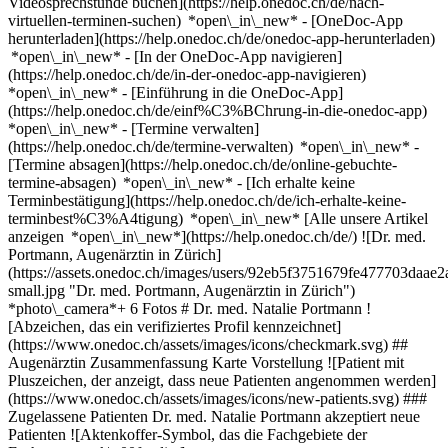
Videosprechstunde buchen](https://help.onedoc.ch/de/nach-
virtuellen-terminen-suchen) *open\_in\_new*
- [OneDoc-App
herunterladen](https://help.onedoc.ch/de/onedoc-app-herunterladen)
*open\_in\_new* - [In der OneDoc-App navigieren]
(https://help.onedoc.ch/de/in-der-onedoc-app-navigieren)
*open\_in\_new* - [Einführung in die OneDoc-App]
(https://help.onedoc.ch/de/einf%C3%BChrung-in-die-onedoc-app)
*open\_in\_new*
- [Termine verwalten]
(https://help.onedoc.ch/de/termine-verwalten) *open\_in\_new* -
[Termine absagen](https://help.onedoc.ch/de/online-gebuchte-
termine-absagen) *open\_in\_new* - [Ich erhalte keine
Terminbestätigung](https://help.onedoc.ch/de/ich-erhalte-keine-
terminbest%C3%A4tigung) *open\_in\_new* [Alle unsere Artikel
anzeigen *open\_in\_new*](https://help.onedoc.ch/de/) ![Dr. med.
Portmann, Augenärztin in Zürich]
(https://assets.onedoc.ch/images/users/92eb5f3751679fe477703da
small.jpg "Dr. med. Portmann, Augenärztin in Zürich")
*photo\_camera*+ 6 Fotos # Dr. med. Natalie Portmann !
[Abzeichen, das ein verifiziertes Profil kennzeichnet]
(https://www.onedoc.ch/assets/images/icons/checkmark.svg) ##
Augenärztin Zusammenfassung Karte Vorstellung ![Patient mit
Pluszeichen, der anzeigt, dass neue Patienten angenommen werden]
(https://www.onedoc.ch/assets/images/icons/new-patients.svg) ###
Zugelassene Patienten Dr. med. Natalie Portmann akzeptiert neue
Patienten ![Aktenkoffer-Symbol, das die Fachgebiete der