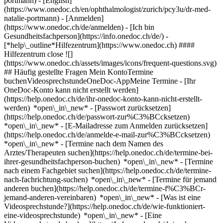
portmann) - [English]
(https://www.onedoc.ch/en/ophthalmologist/zurich/pcy3u/dr-med-
natalie-portmann)
- [Anmelden]
(https://www.onedoc.ch/de/anmelden) - [Ich bin
Gesundheitsfachperson](https://info.onedoc.ch/de/)
-
[*help\_outline*Hilfezentrum](https://www.onedoc.ch) ####
Hilfezentrum close ![]
(https://www.onedoc.ch/assets/images/icons/frequent-questions.svg)
## Häufig gestellte Fragen Mein KontoTermine
buchenVideosprechstundeOneDoc-AppMeine Termine - [Ihr
OneDoc-Konto kann nicht erstellt werden]
(https://help.onedoc.ch/de/ihr-onedoc-konto-kann-nicht-erstellt-
werden) *open\_in\_new* - [Passwort zurücksetzen]
(https://help.onedoc.ch/de/passwort-zur%C3%BCcksetzen)
*open\_in\_new* - [E-Mailadresse zum Anmelden zurücksetzen]
(https://help.onedoc.ch/de/anmelde-e-mail-zur%C3%BCcksetzen)
*open\_in\_new*
- [Termine nach dem Namen des
Arztes/Therapeuten suchen](https://help.onedoc.ch/de/termine-bei-
ihrer-gesundheitsfachperson-buchen) *open\_in\_new* - [Termine
nach einem Fachgebiet suchen](https://help.onedoc.ch/de/termine-
nach-fachrichtung-suchen) *open\_in\_new* - [Termine für jemand
anderen buchen](https://help.onedoc.ch/de/termine-f%C3%BCr-
jemand-anderen-vereinbaren) *open\_in\_new*
- [Was ist eine
Videosprechstunde?](https://help.onedoc.ch/de/wie-funktioniert-
eine-videosprechstunde) *open\_in\_new* - [Eine