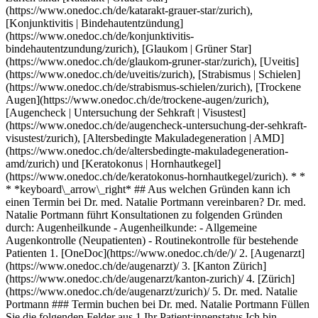
(https://www.onedoc.ch/de/katarakt-grauer-star/zurich),
[Konjunktivitis | Bindehautentzündung]
(https://www.onedoc.ch/de/konjunktivitis-
bindehautentzundung/zurich), [Glaukom | Grüner Star]
(https://www.onedoc.ch/de/glaukom-gruner-star/zurich), [Uveitis]
(https://www.onedoc.ch/de/uveitis/zurich), [Strabismus | Schielen]
(https://www.onedoc.ch/de/strabismus-schielen/zurich), [Trockene
Augen](https://www.onedoc.ch/de/trockene-augen/zurich),
[Augencheck | Untersuchung der Sehkraft | Visustest]
(https://www.onedoc.ch/de/augencheck-untersuchung-der-sehkraft-
visustest/zurich), [Altersbedingte Makuladegeneration | AMD]
(https://www.onedoc.ch/de/altersbedingte-makuladegeneration-
amd/zurich) und [Keratokonus | Hornhautkegel]
(https://www.onedoc.ch/de/keratokonus-hornhautkegel/zurich). * *
* *keyboard\_arrow\_right* ## Aus welchen Gründen kann ich
einen Termin bei Dr. med. Natalie Portmann vereinbaren? Dr. med.
Natalie Portmann führt Konsultationen zu folgenden Gründen
durch: Augenheilkunde - Augenheilkunde: - Allgemeine
Augenkontrolle (Neupatienten) - Routinekontrolle für bestehende
Patienten
1. [OneDoc](https://www.onedoc.ch/de/)/ 2. [Augenarzt](https://www.onedoc.ch/de/augenarzt)/ 3. [Kanton Zürich](https://www.onedoc.ch/de/augenarzt/kanton-zurich)/ 4. [Zürich](https://www.onedoc.ch/de/augenarzt/zurich)/ 5. Dr. med. Natalie Portmann ### Termin buchen bei Dr. med. Natalie Portmann Füllen Sie die folgenden Felder aus 1 Ihr Patient:innenstatus Ich bin Neupatient:in bei Dr. med. Portmann Ich bin bereits als Patient:in erfasst bei Dr. med. Portmann * * * *touch\_app* Wählen Sie einen Termin *chevron\_left* Mi. 05 Aug. *chevron\_right* Mehr Termine anzeigen Zeitfenster Termin buchen ### Laden Sie die OneDoc-App herunter Buchen Sie online einen Termin bei einem Arzt, Zahnarzt oder Therapeuten in Ihrer Nähe in der Schweiz. Mit der OneDoc-App können Sie alle Ihre medizinischen Termine von Ihrem Handy aus verwalten, jederzeit und überall. ![QR-Code, der zum Apple App Store oder Google Play leitet, um die OneDoc Patienten-App zu laden](https://www.onedoc.ch/assets/images/download-app-qr.jpeg) Scannen Sie den QR-Code, um die App herunterzuladen [![Laden Sie unsere App im App Store herunter!](https://www.onedoc.ch/assets/images/app-store-badge-de.svg)](https://apps.apple.com/ch/app/onedoc/id1592376413?l=fr)[![Laden Sie unsere App im Google Play Store herunter!](https://www.onedoc.ch/assets/images/google-play-badge-de.png)](https://play.google.com/store/apps/details?id=ch.onedoc.patient&hl=fr-CH) *keyboard\_arrow\_right* ## Verwandte Fachgebiete [Augenarzt in Zürich](https://www.onedoc.ch/de/augenarzt/zurich)[Augenarzt in Winterthur](https://www.onedoc.ch/de/augenarzt/winterthur)[Augenarzt in Aarau](https://www.onedoc.ch/de/augenarzt/aarau)[Augenarzt in Wallisellen](https://www.onedoc.ch/de/augenarzt/wallisellen)[Augenarzt in Olten](https://www.onedoc.ch/de/augenarzt/olten)[Augenarzt in Zug](https://www.onedoc.ch/de/augenarzt/zug)[Augenarzt in Sursee](https://www.onedoc.ch/de/augenarzt/sursee)[Augenarzt in Pfäffikon ZH](https://www.onedoc.ch/de/augenarzt/pfaffikon?state=ZH)[Augenarzt in Luzern](https://www.onedoc.ch/de/augenarzt/luzern)[Augenarzt in Wetzikon](https://www.onedoc.ch/de/augenarzt/wetzikon)[Augenarzt in Reinach AG](https://www.onedoc.ch/de/augenarzt/reinach?state=AG)[Augenarzt in Schaffhausen](https://www.onedoc.ch/de/augenarzt/schaffhausen)[Augenarzt in Weinfelden](https://www.onedoc.ch/de/augenarzt/weinfelden)[Augenarzt in Bülach](https://www.onedoc.ch/de/augenarzt/bulach)[Augenarzt in Baar](https://www.onedoc.ch/de/augenarzt/baar)[Augenarzt in Risch-Rotkreuz](https://www.onedoc.ch/de/augenarzt/risch-rotkreuz)[Augenarzt in Suhr](https://www.onedoc.ch/de/augenarzt/suhr)[Augenarzt in Dübendorf](https://www.onedoc.ch/de/augenarzt/dubendorf)[Augenarzt in Affoltern am Albis](https://www.onedoc.ch/de/augenarzt/affoltern-am-albis)[Augenarzt in Thalwil](https://www.onedoc.ch/de/augenarzt/thalwil)[Augenarzt in Zofingen](https://www.onedoc.ch/de/augenarzt/zofingen) *keyboard\_arrow\_right* ## Verwandte Expertisen [Katarakt | Grauer Star in Zürich](https://www.onedoc.ch/de/katarakt-grauer-star/zurich)[Katarakt | Grauer Star in Winterthur](https://www.onedoc.ch/de/katarakt-grauer-star/winterthur)[Katarakt | Grauer Star in Aarau](https://www.onedoc.ch/de/katarakt-grauer-star/aarau)[Katarakt | Grauer Star in Wallisellen](https://www.onedoc.ch/de/katarakt-grauer-star/wallisellen)[Katarakt | Grauer Star in Luzern](https://www.onedoc.ch/de/katarakt-grauer-star/luzern)[Katarakt | Grauer Star in Sursee](https://www.onedoc.ch/de/katarakt-grauer-star/sursee)[Katarakt | Grauer Star in Olten](https://www.onedoc.ch/de/katarakt-grauer-star/olten)[Konjunktivitis | Bindehautentzündung in Zürich](https://www.onedoc.ch/de/konjunktivitis-bindehautentzundung/zurich)[Konjunktivitis | Bindehautentzündung in Aarau](https://www.onedoc.ch/de/konjunktivitis-bindehautentzundung/aarau)[Konjunktivitis | Bindehautentzündung in Wallisellen](https://www.onedoc.ch/de/konjunktivitis-bindehautentzundung/wallisellen)[Konjunktivitis | Bindehautentzündung in Olten](https://www.onedoc.ch/de/konjunktivitis-bindehautentzundung/olten)[Konjunktivitis | Bindehautentzündung in Sursee](https://www.onedoc.ch/de/konjunktivitis-bindehautentzundung/sursee)[Konjunktivitis | Bindehautentzündung in Luzern](https://www.onedoc.ch/de/konjunktivitis-bindehautentzundung/luzern)[Konjunktivitis | Bindehautentzündung in Wetzikon](https://www.onedoc.ch/de/konjunktivitis-bindehautentzundung/wetzikon)[Konjunktivitis | Bindehautentzündung in Winterthur](https://www.onedoc.ch/de/konjunktivitis-bindehautentzundung/winterthur)[Konjunktivitis | Bindehautentzündung in Pfäffikon ZH](https://www.onedoc.ch/de/konjunktivitis-bindehautentzundung/pfaffikon?state=ZH)[Konjunktivitis | Bindehautentzündung in Bülach](https://www.onedoc.ch/de/konjunktivitis-bindehautentzundung/bulach)[Konjunktivitis | Bindehautentzündung in Malters](https://www.onedoc.ch/de/konjunktivitis-bindehautentzundung/malters)[Konjunktivitis | Bindehautentzündung in Zofingen](https://www.onedoc.ch/de/konjunktivitis-bindehautentzundung/zofingen)[Konjunktivitis | Bindehautentzündung in Weinfelden](https://www.onedoc.ch/de/konjunktivitis-bindehautentzundung/weinfelden)[Konjunktivitis | Bindehautentzündung in Volketswil](https://www.onedoc.ch/de/konjunktivitis-bindehautentzundung/volketswil) *keyboard\_arrow\_right* ## Beliebte Suchbegriffe [Facharzt für Allgemeine Innere Medizin in Zürich](https://www.onedoc.ch/de/facharzt-fur-allgemeine-innere-medizin/zurich)[Gynäkologe (Frauenarzt und Geburtshelfer) in Zürich](https://www.onedoc.ch/de/gynakologe-frauenarzt-und-geburtshelfer/zurich)[Augenarzt in Zürich](https://www.onedoc.ch/de/augenarzt/zurich)[Masseur (klassische Massage) in Zürich](https://www.onedoc.ch/de/masseur-klassische-massage/zurich)[Physiotherapeut in Zürich](https://www.onedoc.ch/de/physiotherapeut/zurich)[Hausarzt (Allgemeinmedizin) in Zürich](https://www.onedoc.ch/de/hausarzt-allgemeinmedizin/zurich)[Hautarzt (Dermatologe) in Zürich](https://www.onedoc.ch/de/hautarzt-dermatologe/zurich)[Spezialist für ästhetische Medizin in Zürich](https://www.onedoc.ch/de/spezialist-fur-asthetische-medizin/zurich)[Impfzentrum in Zürich](https://www.onedoc.ch/de/impfzentrum/zurich)[Reflexologietherapeut in Zürich](https://www.onedoc.ch/de/reflexologietherapeut/zurich)[Medizinischer Masseur (Massage) in Zürich](https://www.onedoc.ch/de/medizinischer-masseur-massage/zurich)[Physiotherapeut in Winterthur](https://www.onedoc.ch/de/physiotherapeut/winterthur)[Osteopath in Zürich](https://www.onedoc.ch/de/osteopath/zurich)[Gastroenterologe in Zürich](https://www.onedoc.ch/de/gastroenterologe/zurich)[Neurologe in Zürich](https://www.onedoc.ch/de/neurologe/zurich)[Hausarzt (Allgemeinmedizin) in Winterthur](https://www.onedoc.ch/de/hausarzt-allgemeinmedizin/winterthur)[Zahnarzt in Zürich](https://www.onedoc.ch/de/zahnarzt/zurich)[WAM/TEN Naturheilpraktiker in Zürich](https://www.onedoc.ch/de/wam-ten-naturheilpraktiker/zurich)[Gesundheitsdienstleistungen der Apotheke in Zürich](https://www.onedoc.ch/de/gesundheitsdienstleistungen-der-apotheke/zurich)[Kardiologe in Zürich](https://www.onedoc.ch/de/kardiologe/zurich)[Gynäkologe (Frauenarzt und Geburtshelfer) in Aarau](https://www.onedoc.ch/de/gynakologe-frauenarzt-und-geburtshelfer/aarau) *keyboard\_arrow\_right* ## Finden Sie einen Arzt oder Therapeuten [Ärzte- und Therapeutenverzeichnis](https://www.onedoc.ch/de/verzeichnis) [A](https://www.onedoc.ch/de/verzeichnis/A) [B](https://www.onedoc.ch/de/verzeichnis/B) [C](https://www.onedoc.ch/de/verzeichnis/C) [D](https://www.onedoc.ch/de/verzeichnis/D) [E](https://www.onedoc.ch/de/verzeichnis/E) [F](https://www.onedoc.ch/de/verzeichnis/F) [G](https://www.onedoc.ch/de/verzeichnis/G) [H](https://www.onedoc.ch/de/verzeichnis/H) [I](https://www.onedoc.ch/de/verzeichnis/I) [J](https://www.onedoc.ch/de/verzeichnis/J) [K](https://www.onedoc.ch/de/verzeichnis/K) [L](https://www.onedoc.ch/de/verzeichnis/L) [M](https://www.onedoc.ch/de/verzeichnis/M) [N](https://www.onedoc.ch/de/verzeichnis/N) [O](https://www.onedoc.ch/de/verzeichnis/O) [P](https://www.onedoc.ch/de/verzeichnis/P) [Q](https://www.onedoc.ch/de/verzeichnis/Q) [R](https://www.onedoc.ch/de/verzeichnis/R) [S](https://www.onedoc.ch/de/verzeichnis/S) [T](https://www.onedoc.ch/de/verzeichnis/T) [U](https://www.onedoc.ch/de/verzeichnis/U) [V](https://www.onedoc.ch/de/verzeichnis/V) [W](https://www.onedoc.ch/de/verzeichnis/W) [X](https://www.onedoc.ch/de/verzeichnis/X) [Y](https://www.onedoc.ch/de/verzeichnis/Y) [Z](https://www.onedoc.ch/de/verzeichnis/Z) ## OneDoc [Ich bin Gesundheitsfachperson](https://info.onedoc.ch/de/) [Über uns](https://info.onedoc.ch/de/unsere-mission/) [Presse](https://info.onedoc.ch/de/media/) [Karriere](https://career.onedoc.ch/de) [Datenschutzzentrum](https://privacy.onedoc.ch/de/) [Verwaltung der Cookies](javascript:Didomi.preferences.show%28%29) [Hilfezentrum](https://help.onedoc.ch/de/) ## Sprachen [Deutsch](https://www.onedoc.ch/de/augenarztin/zurich/pcy3u/dr-med-natalie-portmann) [Français](https://www.onedoc.ch/fr/ophtalmologue/zurich/pcy3u/dr-med-natalie-portmann) [Italiano](https://www.onedoc.ch/it/oculista/zurigo/pcy3u/dr-med-natalie-portmann) [English](https://www.onedoc.ch/en/ophthalmologist/zurich/pcy3u/dr-med-natalie-portmann) ## Verwandte Fachgebiete [Augenarzt in Zürich](https://www.onedoc.ch/de/augenarzt/zurich) [Augenarzt in Winterthur](https://www.onedoc.ch/de/augenarzt/winterthur) [Augenarzt in Aarau](https://www.onedoc.ch/de/augenarzt/aarau) [Augenarzt in Wallisellen](https://www.onedoc.ch/de/augenarzt/wallisellen) [Augenarzt in Olten](https://www.onedoc.ch/de/augenarzt/olten) [Augenarzt in Zug](https://www.onedoc.ch/de/augenarzt/zug) [Augenarzt in Sursee](https://www.onedoc.ch/de/augenarzt/sursee) [Augenarzt in Pfäffikon ZH](https://www.onedoc.ch/de/augenarzt/pfaffikon?state=ZH) [Augenarzt in Luzern](https://www.onedoc.ch/de/augenarzt/luzern) [Augenarzt