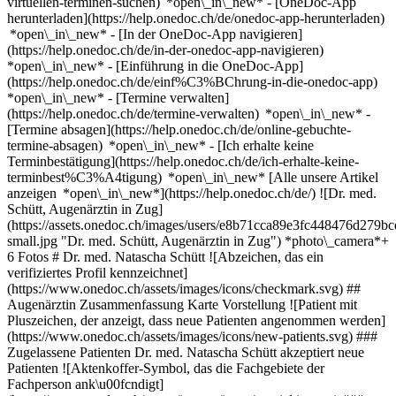
virtuellen-terminen-suchen) *open\_in\_new*
- [OneDoc-App
herunterladen](https://help.onedoc.ch/de/onedoc-app-herunterladen)
*open\_in\_new* - [In der OneDoc-App navigieren]
(https://help.onedoc.ch/de/in-der-onedoc-app-navigieren)
*open\_in\_new* - [Einführung in die OneDoc-App]
(https://help.onedoc.ch/de/einf%C3%BChrung-in-die-onedoc-app)
*open\_in\_new*
- [Termine verwalten]
(https://help.onedoc.ch/de/termine-verwalten) *open\_in\_new* -
[Termine absagen](https://help.onedoc.ch/de/online-gebuchte-
termine-absagen) *open\_in\_new* - [Ich erhalte keine
Terminbestätigung](https://help.onedoc.ch/de/ich-erhalte-keine-
terminbest%C3%A4tigung) *open\_in\_new* [Alle unsere Artikel
anzeigen *open\_in\_new*](https://help.onedoc.ch/de/) ![Dr. med.
Schütt, Augenärztin in Zug]
(https://assets.onedoc.ch/images/users/e8b71cca89e3fc448476d27
small.jpg "Dr. med. Schütt, Augenärztin in Zug") *photo\_camera*+
6 Fotos # Dr. med. Natascha Schütt ![Abzeichen, das ein
verifiziertes Profil kennzeichnet]
(https://www.onedoc.ch/assets/images/icons/checkmark.svg) ##
Augenärztin Zusammenfassung Karte Vorstellung ![Patient mit
Pluszeichen, der anzeigt, dass neue Patienten angenommen werden]
(https://www.onedoc.ch/assets/images/icons/new-patients.svg) ###
Zugelassene Patienten Dr. med. Natascha Schütt akzeptiert neue
Patienten ![Aktenkoffer-Symbol, das die Fachgebiete der
Fachperson ank\u00fcndigt]