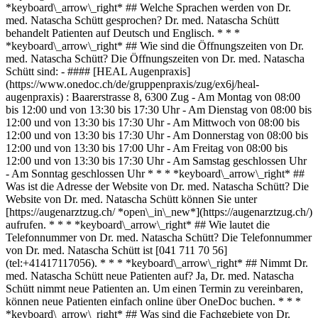
*keyboard\_arrow\_right* ## Welche Sprachen werden von Dr.
med. Natascha Schütt gesprochen? Dr. med. Natascha Schütt
behandelt Patienten auf Deutsch und Englisch. * * *
*keyboard\_arrow\_right* ## Wie sind die Öffnungszeiten von Dr.
med. Natascha Schütt? Die Öffnungszeiten von Dr. med. Natascha
Schütt sind: - #### [HEAL Augenpraxis]
(https://www.onedoc.ch/de/gruppenpraxis/zug/ex6j/heal-
augenpraxis) : Baarerstrasse 8, 6300 Zug - Am Montag von 08:00
bis 12:00 und von 13:30 bis 17:30 Uhr - Am Dienstag von 08:00 bis
12:00 und von 13:30 bis 17:30 Uhr - Am Mittwoch von 08:00 bis
12:00 und von 13:30 bis 17:30 Uhr - Am Donnerstag von 08:00 bis
12:00 und von 13:30 bis 17:00 Uhr - Am Freitag von 08:00 bis
12:00 und von 13:30 bis 17:30 Uhr - Am Samstag geschlossen Uhr
- Am Sonntag geschlossen Uhr * * * *keyboard\_arrow\_right* ##
Was ist die Adresse der Website von Dr. med. Natascha Schütt? Die
Website von Dr. med. Natascha Schütt können Sie unter
[https://augenarztzug.ch/ *open\_in\_new*](https://augenarztzug.ch/)
aufrufen. * * * *keyboard\_arrow\_right* ## Wie lautet die
Telefonnummer von Dr. med. Natascha Schütt? Die Telefonnummer
von Dr. med. Natascha Schütt ist [041 711 70 56]
(tel:+41417117056). * * * *keyboard\_arrow\_right* ## Nimmt Dr.
med. Natascha Schütt neue Patienten auf? Ja, Dr. med. Natascha
Schütt nimmt neue Patienten an. Um einen Termin zu vereinbaren,
können neue Patienten einfach online über OneDoc buchen. * * *
*keyboard\_arrow\_right* ## Was sind die Fachgebiete von Dr.