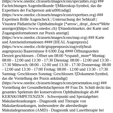
(https://www.onedoc.ch/assets/images/icons/specialties.svg) ###
Fachrichtungen Augenheilkunde ![Mikroskop-Symbol, das die
Expertisen der Fachperson ank\u00fcndigt]
(https://www.onedoc.ch/assets/images/icons/expertises.svg) ###
Expertisen Brille Augencheck | Untersuchung der Sehkraft |
Visustest Pädiatrische Ophthalmologie [*arrow\_drop\_down*Mehr
anzeigen](https://www.onedoc.ch) ![Standortmarker, der Karte und
Zugangsinformationen zur Praxis anzeigt]
(https://www.onedoc.ch/assets/images/icons/map.svg) ### Karte
und Anreiseinformationen #### [HEAL Augenpraxis]
(https://www.onedoc.ch/de/gruppenpraxis/zug/ex6j/heal-
augenpraxis) Baarerstrasse 8 6300 Zug #### Öffnungszeiten
Derzeit geschlossen - Öffnet um 08:00 *expand\_more* Montag:
08:00 - 12:00 und 13:30 - 17:30 Dienstag: 08:00 - 12:00 und 13:30 -
17:30 Mittwoch: 08:00 - 12:00 und 13:30 - 17:30 Donnerstag: 08:00
- 12:00 und 13:30 - 17:00 Freitag: 08:00 - 12:00 und 13:30 - 17:30
Samstag: Geschlossen Sonntag: Geschlossen ![Dokument-Symbol,
das die Vorstellung der Praxis ankündigt]
(https://www.onedoc.ch/assets/images/icons/presentation.svg) ###
Vorstellung der Gesundheitsfachperson ## Frau Dr. Schütt deckt das
gesamtes Spektrum der konservativen Ophthalmologie ab.​ ##
KERNKOMPETENZEN - Schwerpunkt und Spezialgebiet:
Makulaerkrankungen - Diagnostik und Therapie von
Makulaerkrankungen, insbesondere die altersbedingte
Makuladegenaration (AMD) - Diagnostik und Lasertherapie bei