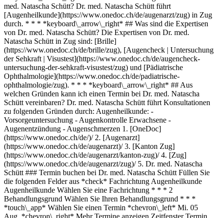
med. Natascha Schütt? Dr. med. Natascha Schütt führt
[Augenheilkunde](https://www.onedoc.ch/de/augenarzt/zug) in Zug
durch. * * * *keyboard\_arrow\_right* ## Was sind die Expertisen
von Dr. med. Natascha Schütt? Die Expertisen von Dr. med.
Natascha Schütt in Zug sind: [Brille]
(https://www.onedoc.ch/de/brille/zug), [Augencheck | Untersuchung
der Sehkraft | Visustest](https://www.onedoc.ch/de/augencheck-
untersuchung-der-sehkraft-visustest/zug) und [Pädiatrische
Ophthalmologie](https://www.onedoc.ch/de/padiatrische-
ophthalmologie/zug). * * * *keyboard\_arrow\_right* ## Aus
welchen Gründen kann ich einen Termin bei Dr. med. Natascha
Schütt vereinbaren? Dr. med. Natascha Schütt führt Konsultationen
zu folgenden Gründen durch: Augenheilkunde: -
Vorsorgeuntersuchung - Augenkontrolle Erwachsene -
Augenentzündung - Augenschmerzen
1. [OneDoc](https://www.onedoc.ch/de/)/ 2. [Augenarzt](https://www.onedoc.ch/de/augenarzt)/ 3. [Kanton Zug](https://www.onedoc.ch/de/augenarzt/kanton-zug)/ 4. [Zug](https://www.onedoc.ch/de/augenarzt/zug)/ 5. Dr. med. Natascha Schütt ### Termin buchen bei Dr. med. Natascha Schütt Füllen Sie die folgenden Felder aus *check* Fachrichtung Augenheilkunde Augenheilkunde Wählen Sie eine Fachrichtung * * * 2 Behandlungsgrund Wählen Sie Ihren Behandlungsgrund * * * *touch\_app* Wählen Sie einen Termin *chevron\_left* Mi. 05 Aug. *chevron\_right* Mehr Termine anzeigen Zeitfenster Termin buchen ### Laden Sie die OneDoc-App herunter Buchen Sie online einen Termin bei einem Arzt, Zahnarzt oder Therapeuten in Ihrer Nähe in der Schweiz. Mit der OneDoc-App können Sie alle Ihre medizinischen Termine von Ihrem Handy aus verwalten, jederzeit und überall. ![QR-Code, der zum Apple App Store oder Google Play leitet, um die OneDoc Patienten-App zu laden](https://www.onedoc.ch/assets/images/download-app-qr.jpeg) Scannen Sie den QR-Code, um die App herunterzuladen [![Laden Sie unsere App im App Store herunter!](https://www.onedoc.ch/assets/images/app-store-badge-de.svg)](https://apps.apple.com/ch/app/onedoc/id1592376413?l=fr)[![Laden Sie unsere App im Google Play Store herunter!](https://www.onedoc.ch/assets/images/google-play-badge-de.png)](https://play.google.com/store/apps/details?id=ch.onedoc.patient&hl=fr-CH) *keyboard\_arrow\_right* ## Verwandte Fachgebiete [Augenarzt in Zürich](https://www.onedoc.ch/de/augenarzt/zurich)[Augenarzt in Winterthur](https://www.onedoc.ch/de/augenarzt/winterthur)[Augenarzt in Aarau](https://www.onedoc.ch/de/augenarzt/aarau)[Augenarzt in Wallisellen](https://www.onedoc.ch/de/augenarzt/wallisellen)[Augenarzt in Zug](https://www.onedoc.ch/de/augenarzt/zug)[Augenarzt in Sursee](https://www.onedoc.ch/de/augenarzt/sursee)[Augenarzt in Pfäffikon ZH](https://www.onedoc.ch/de/augenarzt/pfaffikon?state=ZH)[Augenarzt in Luzern](https://www.onedoc.ch/de/augenarzt/luzern)[Augenarzt in Wetzikon](https://www.onedoc.ch/de/augenarzt/wetzikon)[Augenarzt in Reinach AG](https://www.onedoc.ch/de/augenarzt/reinach?state=AG)[Augenarzt in Bülach](https://www.onedoc.ch/de/augenarzt/bulach)[Augenarzt in Suhr](https://www.onedoc.ch/de/augenarzt/suhr)[Augenarzt in Risch-Rotkreuz](https://www.onedoc.ch/de/augenarzt/risch-rotkreuz)[Augenarzt in Dübendorf](https://www.onedoc.ch/de/augenarzt/dubendorf)[Augenarzt in Baar](https://www.onedoc.ch/de/augenarzt/baar)[Augenarzt in Affoltern am Albis](https://www.onedoc.ch/de/augenarzt/affoltern-am-albis)[Augenarzt in Thalwil](https://www.onedoc.ch/de/augenarzt/thalwil)[Augenarzt in Zofingen](https://www.onedoc.ch/de/augenarzt/zofingen)[Augenarzt in Opfikon](https://www.onedoc.ch/de/augenarzt/opfikon)[Augenarzt in Dielsdorf](https://www.onedoc.ch/de/augenarzt/dielsdorf)[Augenarzt in Glarus Nord](https://www.onedoc.ch/de/augenarzt/glarus-nord) *keyboard\_arrow\_right* ## Verwandte Expertisen [Brille in Zürich](https://www.onedoc.ch/de/brille/zurich)[Brille in Winterthur](https://www.onedoc.ch/de/brille/winterthur)[Brille in Zug](https://www.onedoc.ch/de/brille/zug)[Brille in Luzern](https://www.onedoc.ch/de/brille/luzern)[Brille in Aarau](https://www.onedoc.ch/de/brille/aarau)[Brille in Affoltern am Albis](https://www.onedoc.ch/de/brille/affoltern-am-albis)[Brille in Baden](https://www.onedoc.ch/de/brille/baden)[Brille in Risch-Rotkreuz](https://www.onedoc.ch/de/brille/risch-rotkreuz)[Brille in Sursee](https://www.onedoc.ch/de/brille/sursee)[Brille in Dübendorf](https://www.onedoc.ch/de/brille/dubendorf)[Brille in Zurzach](https://www.onedoc.ch/de/brille/zurzach)[Brille in Baar](https://www.onedoc.ch/de/brille/baar)[Brille in Emmen](https://www.onedoc.ch/de/brille/emmen)[Brille in Reinach AG](https://www.onedoc.ch/de/brille/reinach?state=AG)[Brille in Schwyz](https://www.onedoc.ch/de/brille/schwyz)[Brille in Wohlen](https://www.onedoc.ch/de/brille/wohlen)[Brille in Kriens](https://www.onedoc.ch/de/brille/kriens)[Brille in Kloten](https://www.onedoc.ch/de/brille/kloten)[Brille in Zofingen](https://www.onedoc.ch/de/brille/zofingen)[Brille in Altdorf UR](https://www.onedoc.ch/de/brille/altdorf?state=UR)[Brille in Wolhusen](https://www.onedoc.ch/de/brille/wolhusen) *keyboard\_arrow\_right* ## Beliebte Suchbegriffe [Facharzt für Allgemeine Innere Medizin in Zürich](https://www.onedoc.ch/de/facharzt-fur-allgemeine-innere-medizin/zurich)[Gynäkologe (Frauenarzt und Geburtshelfer) in Zürich](https://www.onedoc.ch/de/gynakologe-frauenarzt-und-geburtshelfer/zurich)[Augenarzt in Zürich](https://www.onedoc.ch/de/augenarzt/zurich)[Masseur (klassische Massage) in Zürich](https://www.onedoc.ch/de/masseur-klassische-massage/zurich)[Physiotherapeut in Zürich](https://www.onedoc.ch/de/physiotherapeut/zurich)[Hausarzt (Allgemeinmedizin) in Zürich](https://www.onedoc.ch/de/hausarzt-allgemeinmedizin/zurich)[Hautarzt (Dermatologe) in Zürich](https://www.onedoc.ch/de/hautarzt-dermatologe/zurich)[Spezialist für ästhetische Medizin in Zürich](https://www.onedoc.ch/de/spezialist-fur-asthetische-medizin/zurich)[Impfzentrum in Zürich](https://www.onedoc.ch/de/impfzentrum/zurich)[Reflexologietherapeut in Zürich](https://www.onedoc.ch/de/reflexologietherapeut/zurich)[Medizinischer Masseur (Massage) in Zürich](https://www.onedoc.ch/de/medizinischer-masseur-massage/zurich)[Physiotherapeut in Winterthur](https://www.onedoc.ch/de/physiotherapeut/winterthur)[Osteopath in Zürich](https://www.onedoc.ch/de/osteopath/zurich)[Gastroenterologe in Zürich](https://www.onedoc.ch/de/gastroenterologe/zurich)[Hausarzt (Allgemeinmedizin) in Winterthur](https://www.onedoc.ch/de/hausarzt-allgemeinmedizin/winterthur)[Neurologe in Zürich](https://www.onedoc.ch/de/neurologe/zurich)[Zahnarzt in Zürich](https://www.onedoc.ch/de/zahnarzt/zurich)[WAM/TEN Naturheilpraktiker in Zürich](https://www.onedoc.ch/de/wam-ten-naturheilpraktiker/zurich)[Gesundheitsdienstleistungen der Apotheke in Zürich](https://www.onedoc.ch/de/gesundheitsdienstleistungen-der-apotheke/zurich)[Kardiologe in Zürich](https://www.onedoc.ch/de/kardiologe/zurich)[Gynäkologe (Frauenarzt und Geburtshelfer) in Aarau](https://www.onedoc.ch/de/gynakologe-frauenarzt-und-geburtshelfer/aarau) *keyboard\_arrow\_right* ## Finden Sie einen Arzt oder Therapeuten [Ärzte- und Therapeutenverzeichnis](https://www.onedoc.ch/de/verzeichnis) [A](https://www.onedoc.ch/de/verzeichnis/A) [B](https://www.onedoc.ch/de/verzeichnis/B) [C](https://www.onedoc.ch/de/verzeichnis/C) [D](https://www.onedoc.ch/de/verzeichnis/D) [E](https://www.onedoc.ch/de/verzeichnis/E) [F](https://www.onedoc.ch/de/verzeichnis/F) [G](https://www.onedoc.ch/de/verzeichnis/G) [H](https://www.onedoc.ch/de/verzeichnis/H) [I](https://www.onedoc.ch/de/verzeichnis/I) [J](https://www.onedoc.ch/de/verzeichnis/J) [K](https://www.onedoc.ch/de/verzeichnis/K) [L](https://www.onedoc.ch/de/verzeichnis/L) [M](https://www.onedoc.ch/de/verzeichnis/M) [N](https://www.onedoc.ch/de/verzeichnis/N) [O](https://www.onedoc.ch/de/verzeichnis/O) [P](https://www.onedoc.ch/de/verzeichnis/P) [Q](https://www.onedoc.ch/de/verzeichnis/Q) [R](https://www.onedoc.ch/de/verzeichnis/R) [S](https://www.onedoc.ch/de/verzeichnis/S) [T](https://www.onedoc.ch/de/verzeichnis/T) [U](https://www.onedoc.ch/de/verzeichnis/U) [V](https://www.onedoc.ch/de/verzeichnis/V) [W](https://www.onedoc.ch/de/verzeichnis/W) [X](https://www.onedoc.ch/de/verzeichnis/X) [Y](https://www.onedoc.ch/de/verzeichnis/Y) [Z](https://www.onedoc.ch/de/verzeichnis/Z) ## OneDoc [Ich bin Gesundheitsfachperson](https://info.onedoc.ch/de/) [Über uns](https://info.onedoc.ch/de/unsere-mission/) [Presse](https://info.onedoc.ch/de/media/) [Karriere](https://career.onedoc.ch/de) [Datenschutzzentrum](https://privacy.onedoc.ch/de/) [Verwaltung der Cookies](javascript:Didomi.preferences.show%28%29) [Hilfezentrum](https://help.onedoc.ch/de/) ## Sprachen [Deutsch](https://www.onedoc.ch/de/augenarztin/zug/pcoxy/dr-med-natascha-schutt) [Français](https://www.onedoc.ch/fr/ophtalmologue/zoug/pcoxy/dr-med-natascha-schutt) [Italiano](https://www.onedoc.ch/it/oculista/zugo/pcoxy/dr-med-natascha-schutt) [English](https://www.onedoc.ch/en/ophthalmologist/zug/pcoxy/dr-med-natascha-schutt) ## Verwandte Fachgebiete [Augenarzt in Zürich](https://www.onedoc.ch/de/augenarzt/zurich) [Augenarzt in Winterthur](https://www.onedoc.ch/de/augenarzt/winterthur) [Augenarzt in Aarau](https://www.onedoc.ch/de/augenarzt/aarau) [Augenarzt in Wallisellen](https://www.onedoc.ch/de/augenarzt/wallisellen) [Augenarzt in Zug](https://www.onedoc.ch/de/augenarzt/zug) [Augenarzt in Sursee](https://www.onedoc.ch/de/augenarzt/sursee) [Augenarzt in Pfäffikon ZH](https://www.onedoc.ch/de/augenarzt/pfaffikon?state=ZH) [Augenarzt in Luzern](https://www.onedoc.ch/de/augenarzt/luzern) [Augenarzt in Wetzikon](https://www.onedoc.ch/de/augenarzt/wetzikon) [Augenarzt in Reinach AG](https://www.onedoc.ch/de/augenarzt/reinach?state=AG) [Augenarzt in Bülach](https://www.onedoc.ch/de/augenarzt/bulach) [Augenarzt in Suhr](https://www.onedoc.ch/de/augenarzt/suhr) [Augenarzt in Risch-Rotkreuz](https://www.onedoc.ch/de/augenarzt/risch-rotkreuz) [Augenarzt in Dübendorf](https://www.onedoc.ch/de/augenarzt/dubendorf) [Augenarzt in Baar](https://www.onedoc.ch/de/augenarzt/baar) [Augenarzt in Affoltern am Albis](https://www.onedoc.ch/de/augenarzt/affoltern-am-albis) [Augenarzt in Thalwil](https://www.onedoc.ch/de/augenarzt/thalwil) [Augenarzt in Zofingen](https://www.onedoc.ch/de/augenarzt/zofingen) [Augenarzt in Opfikon](https://www.onedoc.ch/de/augenarzt/opfikon) [Augenarzt in Dielsdorf](https://www.onedoc.ch/de/augenarzt/dielsdorf) [Augenarzt in Glarus Nord](https://www.onedoc.ch/de/augenarzt/glarus-nord) ## Verwandte Expertisen [Brille in Zürich](https://www.onedoc.ch/de/brille/zurich) [Brille in Winterthur](https://www.onedoc.ch/de/brille/winterthur) [Brille in Zug](