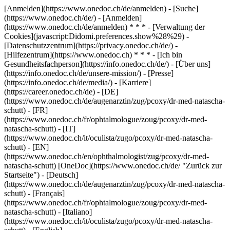
[Anmelden](https://www.onedoc.ch/de/anmelden) - [Suche]
(https://www.onedoc.ch/de/) - [Anmelden]
(https://www.onedoc.ch/de/anmelden) * * * - [Verwaltung der
Cookies](javascript:Didomi.preferences.show%28%29) -
[Datenschutzzentrum](https://privacy.onedoc.ch/de/) -
[Hilfezentrum](https://www.onedoc.ch) * * * - [Ich bin
Gesundheitsfachperson](https://info.onedoc.ch/de/) - [Über uns]
(https://info.onedoc.ch/de/unsere-mission/) - [Presse]
(https://info.onedoc.ch/de/media/) - [Karriere]
(https://career.onedoc.ch/de)
- [DE]
(https://www.onedoc.ch/de/augenarztin/zug/pcoxy/dr-med-natascha-
schutt) - [FR]
(https://www.onedoc.ch/fr/ophtalmologue/zoug/pcoxy/dr-med-
natascha-schutt) - [IT]
(https://www.onedoc.ch/it/oculista/zugo/pcoxy/dr-med-natascha-
schutt) - [EN]
(https://www.onedoc.ch/en/ophthalmologist/zug/pcoxy/dr-med-
natascha-schutt) [OneDoc](https://www.onedoc.ch/de/ "Zurück zur
Startseite") - [Deutsch]
(https://www.onedoc.ch/de/augenarztin/zug/pcoxy/dr-med-natascha-
schutt) - [Français]
(https://www.onedoc.ch/fr/ophtalmologue/zoug/pcoxy/dr-med-
natascha-schutt) - [Italiano]
(https://www.onedoc.ch/it/oculista/zugo/pcoxy/dr-med-natascha-