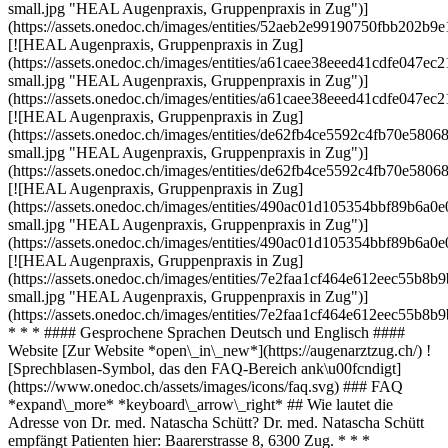
small.jpg "HEAL Augenpraxis, Gruppenpraxis in Zug")]
(https://assets.onedoc.ch/images/entities/52aeb2e99190750fbb20
[![HEAL Augenpraxis, Gruppenpraxis in Zug]
(https://assets.onedoc.ch/images/entities/a61caee38eeed41cdfe047
small.jpg "HEAL Augenpraxis, Gruppenpraxis in Zug")]
(https://assets.onedoc.ch/images/entities/a61caee38eeed41cdfe047
[![HEAL Augenpraxis, Gruppenpraxis in Zug]
(https://assets.onedoc.ch/images/entities/de62fb4ce5592c4fb70e
small.jpg "HEAL Augenpraxis, Gruppenpraxis in Zug")]
(https://assets.onedoc.ch/images/entities/de62fb4ce5592c4fb70e5
[![HEAL Augenpraxis, Gruppenpraxis in Zug]
(https://assets.onedoc.ch/images/entities/490ac01d105354bbf89b6
small.jpg "HEAL Augenpraxis, Gruppenpraxis in Zug")]
(https://assets.onedoc.ch/images/entities/490ac01d105354bbf89b6
[![HEAL Augenpraxis, Gruppenpraxis in Zug]
(https://assets.onedoc.ch/images/entities/7e2faa1cf464e612eec55
small.jpg "HEAL Augenpraxis, Gruppenpraxis in Zug")]
(https://assets.onedoc.ch/images/entities/7e2faa1cf464e612eec55b
* * * #### Gesprochene Sprachen Deutsch und Englisch ####
Website [Zur Website *open\_in\_new*](https://augenarztzug.ch/) !
[Sprechblasen-Symbol, das den FAQ-Bereich ank\u00fcndigt]
(https://www.onedoc.ch/assets/images/icons/faq.svg) ### FAQ
*expand\_more* *keyboard\_arrow\_right* ## Wie lautet die
Adresse von Dr. med. Natascha Schütt? Dr. med. Natascha Schütt
empfängt Patienten hier: Baarerstrasse 8, 6300 Zug. * * *