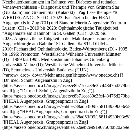
Netzhauterkrankungen im Rahmen von Diabetes und retinalen
Venenverschlüssen - Diagnostik und Therapie von Grünem Star
(Glaukom) und Grauem Star (Katarakt) - Yag-Lasertherapie ##
WERDEGANG - Seit Okt 2023: Fachärztin bei der HEAL
Augenpraxis in Zug (CH) und Standortleiterin Augenärzte Zentrum
Luzern (CH) - 2019 bis 2023: Ophthalmologische Tätigkeit bei
“Augenärzte am Bahnhof” in St. Gallen (CH) - 2020 bis
2023: Augenärztliche Tätigkeit in der Makulasprechstunde der
Augenchirurgie am Bahnhof St. Gallen ## STUDIUM -
2010: Facharzttitel Ophthalmologie, Baden-Württemberg (D) - 1995
bis 1996: Promotion, Westfälische Wilhelms-Universität Münster
(D) - 1989 bis 1995: Medizinstudium Johannes Gutenberg-
Universität Mainz (D), Westfälische Wilhelms-Universität Münster
(D), Semmelweis Universität Budapest (HUN)
[*arrow\_drop\_down*Mehr anzeigen](https://www.onedoc.ch) [!
[Dr. med. Schütt, Augenärztin in Zug]
(https://assets.onedoc.ch/images/users/e8b71cca89e3fc448476d27
small.jpg "Dr. med. Schütt, Augenärztin in Zug")]
(https://assets.onedoc.ch/images/users/e8b71cca89e3fc448476d279
[![HEAL Augenpraxis, Gruppenpraxis in Zug]
(https://assets.onedoc.ch/images/entities/38ad53f09fa58114939b
small.jpg "HEAL Augenpraxis, Gruppenpraxis in Zug")]
(https://assets.onedoc.ch/images/entities/38ad53f09fa58114939b
[![HEAL Augenpraxis, Gruppenpraxis in Zug]
(https://assets.onedoc.ch/images/entities/52aeb2e99190750fbb20