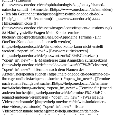
schutt) - [English]
(https://www.onedoc.ch/en/ophthalmologist/zug/pcoxy/dr-med-
natascha-schutt)
- [Anmelden](https://www.onedoc.ch/de/anmelden)
- [Ich bin Gesundheitsfachperson](https://info.onedoc.ch/de/)
-
[*help\_outline*Hilfezentrum](https://www.onedoc.ch) ####
Hilfezentrum close ![]
(https://www.onedoc.ch/assets/images/icons/frequent-questions.svg)
## Häufig gestellte Fragen Mein KontoTermine
buchenVideosprechstundeOneDoc-AppMeine Termine - [Ihr
OneDoc-Konto kann nicht erstellt werden]
(https://help.onedoc.ch/de/ihr-onedoc-konto-kann-nicht-erstellt-
werden) *open\_in\_new* - [Passwort zurücksetzen]
(https://help.onedoc.ch/de/passwort-zur%C3%BCcksetzen)
*open\_in\_new* - [E-Mailadresse zum Anmelden zurücksetzen]
(https://help.onedoc.ch/de/anmelde-e-mail-zur%C3%BCcksetzen)
*open\_in\_new*
- [Termine nach dem Namen des
Arztes/Therapeuten suchen](https://help.onedoc.ch/de/termine-bei-
ihrer-gesundheitsfachperson-buchen) *open\_in\_new* - [Termine
nach einem Fachgebiet suchen](https://help.onedoc.ch/de/termine-
nach-fachrichtung-suchen) *open\_in\_new* - [Termine für jemand
anderen buchen](https://help.onedoc.ch/de/termine-f%C3%BCr-
jemand-anderen-vereinbaren) *open\_in\_new*
- [Was ist eine
Videosprechstunde?](https://help.onedoc.ch/de/wie-funktioniert-
eine-videosprechstunde) *open\_in\_new* - [Eine
Videosprechstunde buchen](https://help.onedoc.ch/de/nach-