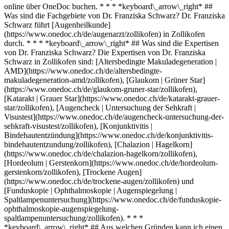
online über OneDoc buchen. * * * *keyboard\_arrow\_right* ##
Was sind die Fachgebiete von Dr. Franziska Schwarz? Dr. Franziska
Schwarz führt [Augenheilkunde]
(https://www.onedoc.ch/de/augenarzt/zollikofen) in Zollikofen
durch. * * * *keyboard\_arrow\_right* ## Was sind die Expertisen
von Dr. Franziska Schwarz? Die Expertisen von Dr. Franziska
Schwarz in Zollikofen sind: [Altersbedingte Makuladegeneration |
AMD](https://www.onedoc.ch/de/altersbedingte-
makuladegeneration-amd/zollikofen), [Glaukom | Grüner Star]
(https://www.onedoc.ch/de/glaukom-gruner-star/zollikofen),
[Katarakt | Grauer Star](https://www.onedoc.ch/de/katarakt-grauer-
star/zollikofen), [Augencheck | Untersuchung der Sehkraft |
Visustest](https://www.onedoc.ch/de/augencheck-untersuchung-der-
sehkraft-visustest/zollikofen), [Konjunktivitis |
Bindehautentzündung](https://www.onedoc.ch/de/konjunktivitis-
bindehautentzundung/zollikofen), [Chalazion | Hagelkorn]
(https://www.onedoc.ch/de/chalazion-hagelkorn/zollikofen),
[Hordeolum | Gerstenkorn](https://www.onedoc.ch/de/hordeolum-
gerstenkorn/zollikofen), [Trockene Augen]
(https://www.onedoc.ch/de/trockene-augen/zollikofen) und
[Funduskopie | Ophthalmoskopie | Augenspiegelung |
Spaltlampenuntersuchung](https://www.onedoc.ch/de/funduskopie-
ophthalmoskopie-augenspiegelung-
spaltlampenuntersuchung/zollikofen). * * *
*keyboard\_arrow\_right* ## Aus welchen Gründen kann ich einen