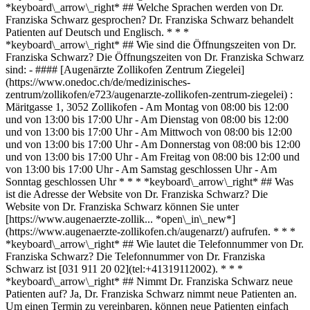
*keyboard\_arrow\_right* ## Welche Sprachen werden von Dr.
Franziska Schwarz gesprochen? Dr. Franziska Schwarz behandelt
Patienten auf Deutsch und Englisch. * * *
*keyboard\_arrow\_right* ## Wie sind die Öffnungszeiten von Dr.
Franziska Schwarz? Die Öffnungszeiten von Dr. Franziska Schwarz
sind: - #### [Augenärzte Zollikofen Zentrum Ziegelei]
(https://www.onedoc.ch/de/medizinisches-
zentrum/zollikofen/e723/augenarzte-zollikofen-zentrum-ziegelei) :
Märitgasse 1, 3052 Zollikofen - Am Montag von 08:00 bis 12:00
und von 13:00 bis 17:00 Uhr - Am Dienstag von 08:00 bis 12:00
und von 13:00 bis 17:00 Uhr - Am Mittwoch von 08:00 bis 12:00
und von 13:00 bis 17:00 Uhr - Am Donnerstag von 08:00 bis 12:00
und von 13:00 bis 17:00 Uhr - Am Freitag von 08:00 bis 12:00 und
von 13:00 bis 17:00 Uhr - Am Samstag geschlossen Uhr - Am
Sonntag geschlossen Uhr * * * *keyboard\_arrow\_right* ## Was
ist die Adresse der Website von Dr. Franziska Schwarz? Die
Website von Dr. Franziska Schwarz können Sie unter
[https://www.augenaerzte-zollik... *open\_in\_new*]
(https://www.augenaerzte-zollikofen.ch/augenarzt/) aufrufen. * * *
*keyboard\_arrow\_right* ## Wie lautet die Telefonnummer von Dr.
Franziska Schwarz? Die Telefonnummer von Dr. Franziska
Schwarz ist [031 911 20 02](tel:+41319112002). * * *
*keyboard\_arrow\_right* ## Nimmt Dr. Franziska Schwarz neue
Patienten auf? Ja, Dr. Franziska Schwarz nimmt neue Patienten an.
Um einen Termin zu vereinbaren, können neue Patienten einfach