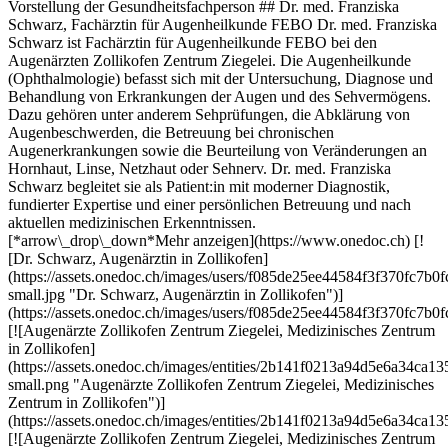
Vorstellung der Gesundheitsfachperson ## Dr. med. Franziska
Schwarz, Fachärztin für Augenheilkunde FEBO Dr. med. Franziska
Schwarz ist Fachärztin für Augenheilkunde FEBO bei den
Augenärzten Zollikofen Zentrum Ziegelei. Die Augenheilkunde
(Ophthalmologie) befasst sich mit der Untersuchung, Diagnose und
Behandlung von Erkrankungen der Augen und des Sehvermögens.
Dazu gehören unter anderem Sehprüfungen, die Abklärung von
Augenbeschwerden, die Betreuung bei chronischen
Augenerkrankungen sowie die Beurteilung von Veränderungen an
Hornhaut, Linse, Netzhaut oder Sehnerv. Dr. med. Franziska
Schwarz begleitet sie als Patient:in mit moderner Diagnostik,
fundierter Expertise und einer persönlichen Betreuung und nach
aktuellen medizinischen Erkenntnissen.
[*arrow\_drop\_down*Mehr anzeigen](https://www.onedoc.ch) [!
[Dr. Schwarz, Augenärztin in Zollikofen]
(https://assets.onedoc.ch/images/users/f085de25ee44584f3f370fc7
small.jpg "Dr. Schwarz, Augenärztin in Zollikofen")]
(https://assets.onedoc.ch/images/users/f085de25ee44584f3f370fc7b
[![Augenärzte Zollikofen Zentrum Ziegelei, Medizinisches Zentrum
in Zollikofen]
(https://assets.onedoc.ch/images/entities/2b141f0213a94d5e6a34c
small.png "Augenärzte Zollikofen Zentrum Ziegelei, Medizinisches
Zentrum in Zollikofen")]
(https://assets.onedoc.ch/images/entities/2b141f0213a94d5e6a34c
[![Augenärzte Zollikofen Zentrum Ziegelei, Medizinisches Zentrum