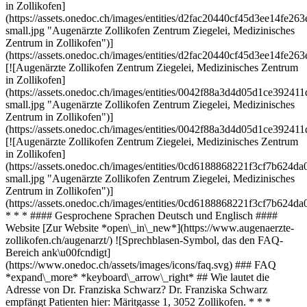
in Zollikofen]
(https://assets.onedoc.ch/images/entities/d2fac20440cf45d3ee14f
small.jpg "Augenärzte Zollikofen Zentrum Ziegelei, Medizinisches
Zentrum in Zollikofen")]
(https://assets.onedoc.ch/images/entities/d2fac20440cf45d3ee14f
[![Augenärzte Zollikofen Zentrum Ziegelei, Medizinisches Zentrum
in Zollikofen]
(https://assets.onedoc.ch/images/entities/0042f88a3d4d05d1ce39
small.jpg "Augenärzte Zollikofen Zentrum Ziegelei, Medizinisches
Zentrum in Zollikofen")]
(https://assets.onedoc.ch/images/entities/0042f88a3d4d05d1ce392
[![Augenärzte Zollikofen Zentrum Ziegelei, Medizinisches Zentrum
in Zollikofen]
(https://assets.onedoc.ch/images/entities/0cd6188868221f3cf7b624
small.jpg "Augenärzte Zollikofen Zentrum Ziegelei, Medizinisches
Zentrum in Zollikofen")]
(https://assets.onedoc.ch/images/entities/0cd6188868221f3cf7b624
* * * #### Gesprochene Sprachen Deutsch und Englisch ####
Website [Zur Website *open\_in\_new*](https://www.augenaerzte-
zollikofen.ch/augenarzt/) ![Sprechblasen-Symbol, das den FAQ-
Bereich ank\u00fcndigt]
(https://www.onedoc.ch/assets/images/icons/faq.svg) ### FAQ
*expand\_more* *keyboard\_arrow\_right* ## Wie lautet die
Adresse von Dr. Franziska Schwarz? Dr. Franziska Schwarz
empfängt Patienten hier: Märitgasse 1, 3052 Zollikofen. * * *