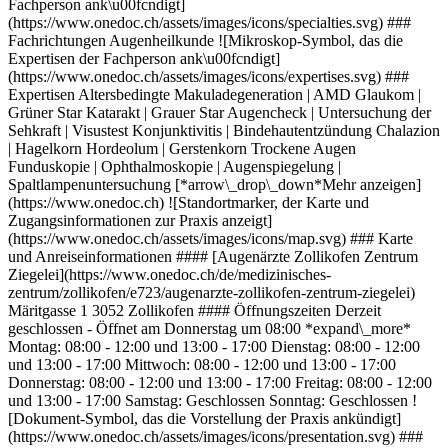
Fachperson ank\u00fcndigt]
(https://www.onedoc.ch/assets/images/icons/specialties.svg) ###
Fachrichtungen Augenheilkunde ![Mikroskop-Symbol, das die
Expertisen der Fachperson ank\u00fcndigt]
(https://www.onedoc.ch/assets/images/icons/expertises.svg) ###
Expertisen Altersbedingte Makuladegeneration | AMD Glaukom |
Grüner Star Katarakt | Grauer Star Augencheck | Untersuchung der
Sehkraft | Visustest Konjunktivitis | Bindehautentzündung Chalazion
| Hagelkorn Hordeolum | Gerstenkorn Trockene Augen
Funduskopie | Ophthalmoskopie | Augenspiegelung |
Spaltlampenuntersuchung [*arrow\_drop\_down*Mehr anzeigen]
(https://www.onedoc.ch) ![Standortmarker, der Karte und
Zugangsinformationen zur Praxis anzeigt]
(https://www.onedoc.ch/assets/images/icons/map.svg) ### Karte
und Anreiseinformationen #### [Augenärzte Zollikofen Zentrum
Ziegelei](https://www.onedoc.ch/de/medizinisches-
zentrum/zollikofen/e723/augenarzte-zollikofen-zentrum-ziegelei)
Märitgasse 1 3052 Zollikofen #### Öffnungszeiten Derzeit
geschlossen - Öffnet am Donnerstag um 08:00 *expand\_more*
Montag: 08:00 - 12:00 und 13:00 - 17:00 Dienstag: 08:00 - 12:00
und 13:00 - 17:00 Mittwoch: 08:00 - 12:00 und 13:00 - 17:00
Donnerstag: 08:00 - 12:00 und 13:00 - 17:00 Freitag: 08:00 - 12:00
und 13:00 - 17:00 Samstag: Geschlossen Sonntag: Geschlossen !
[Dokument-Symbol, das die Vorstellung der Praxis ankündigt]
(https://www.onedoc.ch/assets/images/icons/presentation.svg) ###