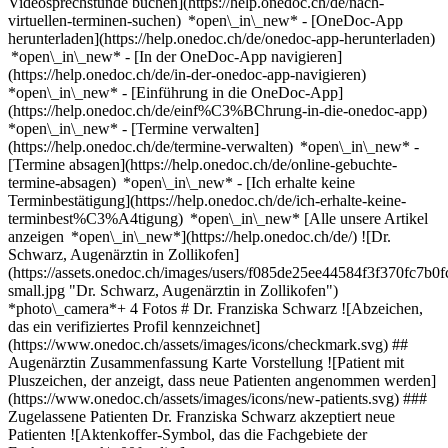
Videosprechstunde buchen](https://help.onedoc.ch/de/nach-
virtuellen-terminen-suchen) *open\_in\_new*
- [OneDoc-App
herunterladen](https://help.onedoc.ch/de/onedoc-app-herunterladen)
*open\_in\_new* - [In der OneDoc-App navigieren]
(https://help.onedoc.ch/de/in-der-onedoc-app-navigieren)
*open\_in\_new* - [Einführung in die OneDoc-App]
(https://help.onedoc.ch/de/einf%C3%BChrung-in-die-onedoc-app)
*open\_in\_new*
- [Termine verwalten]
(https://help.onedoc.ch/de/termine-verwalten) *open\_in\_new* -
[Termine absagen](https://help.onedoc.ch/de/online-gebuchte-
termine-absagen) *open\_in\_new* - [Ich erhalte keine
Terminbestätigung](https://help.onedoc.ch/de/ich-erhalte-keine-
terminbest%C3%A4tigung) *open\_in\_new* [Alle unsere Artikel
anzeigen *open\_in\_new*](https://help.onedoc.ch/de/) ![Dr.
Schwarz, Augenärztin in Zollikofen]
(https://assets.onedoc.ch/images/users/f085de25ee44584f3f370fc7
small.jpg "Dr. Schwarz, Augenärztin in Zollikofen")
*photo\_camera*+ 4 Fotos # Dr. Franziska Schwarz ![Abzeichen,
das ein verifiziertes Profil kennzeichnet]
(https://www.onedoc.ch/assets/images/icons/checkmark.svg) ##
Augenärztin Zusammenfassung Karte Vorstellung ![Patient mit
Pluszeichen, der anzeigt, dass neue Patienten angenommen werden]
(https://www.onedoc.ch/assets/images/icons/new-patients.svg) ###
Zugelassene Patienten Dr. Franziska Schwarz akzeptiert neue
Patienten ![Aktenkoffer-Symbol, das die Fachgebiete der