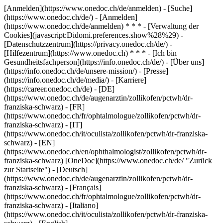
[Anmelden](https://www.onedoc.ch/de/anmelden) - [Suche]
(https://www.onedoc.ch/de/) - [Anmelden]
(https://www.onedoc.ch/de/anmelden) * * * - [Verwaltung der
Cookies](javascript:Didomi.preferences.show%28%29) -
[Datenschutzzentrum](https://privacy.onedoc.ch/de/) -
[Hilfezentrum](https://www.onedoc.ch) * * * - [Ich bin
Gesundheitsfachperson](https://info.onedoc.ch/de/) - [Über uns]
(https://info.onedoc.ch/de/unsere-mission/) - [Presse]
(https://info.onedoc.ch/de/media/) - [Karriere]
(https://career.onedoc.ch/de)
- [DE]
(https://www.onedoc.ch/de/augenarztin/zollikofen/pctwh/dr-
franziska-schwarz) - [FR]
(https://www.onedoc.ch/fr/ophtalmologue/zollikofen/pctwh/dr-
franziska-schwarz) - [IT]
(https://www.onedoc.ch/it/oculista/zollikofen/pctwh/dr-franziska-
schwarz) - [EN]
(https://www.onedoc.ch/en/ophthalmologist/zollikofen/pctwh/dr-
franziska-schwarz) [OneDoc](https://www.onedoc.ch/de/ "Zurück
zur Startseite") - [Deutsch]
(https://www.onedoc.ch/de/augenarztin/zollikofen/pctwh/dr-
franziska-schwarz) - [Français]
(https://www.onedoc.ch/fr/ophtalmologue/zollikofen/pctwh/dr-
franziska-schwarz) - [Italiano]
(https://www.onedoc.ch/it/oculista/zollikofen/pctwh/dr-franziska-