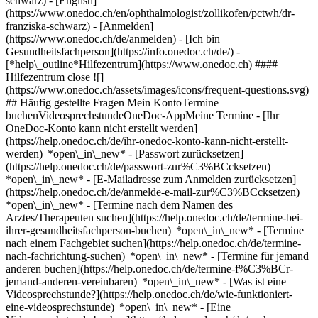
schwarz) - [English]
(https://www.onedoc.ch/en/ophthalmologist/zollikofen/pctwh/dr-
franziska-schwarz)
- [Anmelden]
(https://www.onedoc.ch/de/anmelden) - [Ich bin
Gesundheitsfachperson](https://info.onedoc.ch/de/)
-
[*help\_outline*Hilfezentrum](https://www.onedoc.ch) ####
Hilfezentrum close ![]
(https://www.onedoc.ch/assets/images/icons/frequent-questions.svg)
## Häufig gestellte Fragen Mein KontoTermine
buchenVideosprechstundeOneDoc-AppMeine Termine - [Ihr
OneDoc-Konto kann nicht erstellt werden]
(https://help.onedoc.ch/de/ihr-onedoc-konto-kann-nicht-erstellt-
werden) *open\_in\_new* - [Passwort zurücksetzen]
(https://help.onedoc.ch/de/passwort-zur%C3%BCcksetzen)
*open\_in\_new* - [E-Mailadresse zum Anmelden zurücksetzen]
(https://help.onedoc.ch/de/anmelde-e-mail-zur%C3%BCcksetzen)
*open\_in\_new*
- [Termine nach dem Namen des
Arztes/Therapeuten suchen](https://help.onedoc.ch/de/termine-bei-
ihrer-gesundheitsfachperson-buchen) *open\_in\_new* - [Termine
nach einem Fachgebiet suchen](https://help.onedoc.ch/de/termine-
nach-fachrichtung-suchen) *open\_in\_new* - [Termine für jemand
anderen buchen](https://help.onedoc.ch/de/termine-f%C3%BCr-
jemand-anderen-vereinbaren) *open\_in\_new*
- [Was ist eine
Videosprechstunde?](https://help.onedoc.ch/de/wie-funktioniert-
eine-videosprechstunde) *open\_in\_new* - [Eine