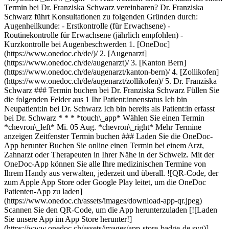
Termin bei Dr. Franziska Schwarz vereinbaren? Dr. Franziska
Schwarz führt Konsultationen zu folgenden Gründen durch:
Augenheilkunde: - Erstkontrolle (für Erwachsene) -
Routinekontrolle für Erwachsene (jährlich empfohlen) -
Kurzkontrolle bei Augenbeschwerden
1. [OneDoc](https://www.onedoc.ch/de/)/ 2. [Augenarzt](https://www.onedoc.ch/de/augenarzt)/ 3. [Kanton Bern](https://www.onedoc.ch/de/augenarzt/kanton-bern)/ 4. [Zollikofen](https://www.onedoc.ch/de/augenarzt/zollikofen)/ 5. Dr. Franziska Schwarz ### Termin buchen bei Dr. Franziska Schwarz Füllen Sie die folgenden Felder aus 1 Ihr Patient:innenstatus Ich bin Neupatient:in bei Dr. Schwarz Ich bin bereits als Patient:in erfasst bei Dr. Schwarz * * * *touch\_app* Wählen Sie einen Termin *chevron\_left* Mi. 05 Aug. *chevron\_right* Mehr Termine anzeigen Zeitfenster Termin buchen ### Laden Sie die OneDoc-App herunter Buchen Sie online einen Termin bei einem Arzt, Zahnarzt oder Therapeuten in Ihrer Nähe in der Schweiz. Mit der OneDoc-App können Sie alle Ihre medizinischen Termine von Ihrem Handy aus verwalten, jederzeit und überall. ![QR-Code, der zum Apple App Store oder Google Play leitet, um die OneDoc Patienten-App zu laden](https://www.onedoc.ch/assets/images/download-app-qr.jpeg) Scannen Sie den QR-Code, um die App herunterzuladen [![Laden Sie unsere App im App Store herunter!](https://www.onedoc.ch/assets/images/app-store-badge-de.svg)](https://apps.apple.com/ch/app/onedoc/id1592376413?l=fr)[![Laden Sie unsere App im Google Play Store herunter!](https://www.onedoc.ch/assets/images/google-play-badge-de.png)](https://play.google.com/store/apps/details?id=ch.onedoc.patient&hl=fr-CH) *keyboard\_arrow\_right* ## Verwandte Fachgebiete [Augenarzt in Bern](https://www.onedoc.ch/de/augenarzt/bern)[Augenarzt in Freiburg](https://www.onedoc.ch/de/augenarzt/freiburg)[Augenarzt in Solothurn](https://www.onedoc.ch/de/augenarzt/solothurn)[Augenarzt in Urtenen-Schönbühl](https://www.onedoc.ch/de/augenarzt/urtenen-schonbuhl)[Augenarzt in Biel](https://www.onedoc.ch/de/augenarzt/biel)[Augenarzt in Thun](https://www.onedoc.ch/de/augenarzt/thun)[Augenarzt in Langenthal](https://www.onedoc.ch/de/augenarzt/langenthal)[Augenarzt in Zofingen](https://www.onedoc.ch/de/augenarzt/zofingen)[Augenarzt in Willisau](https://www.onedoc.ch/de/augenarzt/willisau)[Augenarzt in Interlaken](https://www.onedoc.ch/de/augenarzt/interlaken)[Augenarzt in Zollikofen](https://www.onedoc.ch/de/augenarzt/zollikofen)[Augenarzt in Givisiez](https://www.onedoc.ch/de/augenarzt/givisiez)[Augenarzt in Neuenburg](https://www.onedoc.ch/de/augenarzt/neuenburg)[Augenarzt in Grenchen SO](https://www.onedoc.ch/de/augenarzt/grenchen?state=SO)[Augenarzt in Köniz](https://www.onedoc.ch/de/augenarzt/koniz)[Augenarzt in Burgdorf](https://www.onedoc.ch/de/augenarzt/burgdorf)[Augenarzt in Gümligen](https://www.onedoc.ch/de/augenarzt/gumligen)[Augenarzt in Frutigen](https://www.onedoc.ch/de/augenarzt/frutigen)[Augenarzt in Moutier](https://www.onedoc.ch/de/augenarzt/moutier)[Augenarzt in Estavayer](https://www.onedoc.ch/de/augenarzt/estavayer)[Augenarzt in Münsingen](https://www.onedoc.ch/de/augenarzt/munsingen) *keyboard\_arrow\_right* ## Verwandte Expertisen [Altersbedingte Makuladegeneration | AMD in Bern](https://www.onedoc.ch/de/altersbedingte-makuladegeneration-amd/bern)[Altersbedingte Makuladegeneration | AMD in Solothurn](https://www.onedoc.ch/de/altersbedingte-makuladegeneration-amd/solothurn)[Altersbedingte Makuladegeneration | AMD in Urtenen-Schönbühl](https://www.onedoc.ch/de/altersbedingte-makuladegeneration-amd/urtenen-schonbuhl)[Altersbedingte Makuladegeneration | AMD in Zofingen](https://www.onedoc.ch/de/altersbedingte-makuladegeneration-amd/zofingen)[Altersbedingte Makuladegeneration | AMD in Langenthal](https://www.onedoc.ch/de/altersbedingte-makuladegeneration-amd/langenthal)[Altersbedingte Makuladegeneration | AMD in Grenchen SO](https://www.onedoc.ch/de/altersbedingte-makuladegeneration-amd/grenchen?state=SO)[Altersbedingte Makuladegeneration | AMD in Givisiez](https://www.onedoc.ch/de/altersbedingte-makuladegeneration-amd/givisiez)[Altersbedingte Makuladegeneration | AMD in Wolhusen](https://www.onedoc.ch/de/altersbedingte-makuladegeneration-amd/wolhusen)[Altersbedingte Makuladegeneration | AMD in Zollikofen](https://www.onedoc.ch/de/altersbedingte-makuladegeneration-amd/zollikofen)[Altersbedingte Makuladegeneration | AMD in Interlaken](https://www.onedoc.ch/de/altersbedingte-makuladegeneration-amd/interlaken)[Altersbedingte Makuladegeneration | AMD in Frutigen](https://www.onedoc.ch/de/altersbedingte-makuladegeneration-amd/frutigen)[Altersbedingte Makuladegeneration | AMD in Worb](https://www.onedoc.ch/de/altersbedingte-makuladegeneration-amd/worb)[Altersbedingte Makuladegeneration | AMD in Estavayer](https://www.onedoc.ch/de/altersbedingte-makuladegeneration-amd/estavayer)[Altersbedingte Makuladegeneration | AMD in Freiburg](https://www.onedoc.ch/de/altersbedingte-makuladegeneration-amd/freiburg)[Altersbedingte Makuladegeneration | AMD in Konolfingen](https://www.onedoc.ch/de/altersbedingte-makuladegeneration-amd/konolfingen)[Glaukom | Grüner Star in Bern](https://www.onedoc.ch/de/glaukom-gruner-star/bern)[Glaukom | Grüner Star in Urtenen-Schönbühl](https://www.onedoc.ch/de/glaukom-gruner-star/urtenen-schonbuhl)[Glaukom | Grüner Star in Solothurn](https://www.onedoc.ch/de/glaukom-gruner-star/solothurn)[Glaukom | Grüner Star in Zofingen](https://www.onedoc.ch/de/glaukom-gruner-star/zofingen)[Glaukom | Grüner Star in Langenthal](https://www.onedoc.ch/de/glaukom-gruner-star/langenthal)[Glaukom | Grüner Star in Givisiez](https://www.onedoc.ch/de/glaukom-gruner-star/givisiez) *keyboard\_arrow\_right* ## Beliebte Suchbegriffe [Hausarzt (Allgemeinmedizin) in Bern](https://www.onedoc.ch/de/hausarzt-allgemeinmedizin/bern)[Gynäkologe (Frauenarzt und Geburtshelfer) in Bern](https://www.onedoc.ch/de/gynakologe-frauenarzt-und-geburtshelfer/bern)[Physiotherapeut in Bern](https://www.onedoc.ch/de/physiotherapeut/bern)[Augenarzt in Bern](https://www.onedoc.ch/de/augenarzt/bern)[Facharzt für Allgemeine Innere Medizin in Bern](https://www.onedoc.ch/de/facharzt-fur-allgemeine-innere-medizin/bern)[Osteopath in Freiburg](https://www.onedoc.ch/de/osteopath/freiburg)[Hausarzt (Allgemeinmedizin) in Neuenburg](https://www.onedoc.ch/de/hausarzt-allgemeinmedizin/neuenburg)[Orthopädischer Chirurg in Bern](https://www.onedoc.ch/de/orthopadischer-chirurg/bern)[Medizinischer Masseur (Massage) in Bern](https://www.onedoc.ch/de/medizinischer-masseur-massage/bern)[Masseur (klassische Massage) in Freiburg](https://www.onedoc.ch/de/masseur-klassische-massage/freiburg)[Zahnarzt in Bern](https://www.onedoc.ch/de/zahnarzt/bern)[Physiotherapeut in Thun](https://www.onedoc.ch/de/physiotherapeut/thun)[Dentalhygieniker in Bern](https://www.onedoc.ch/de/dentalhygieniker/bern)[Physiotherapeut in Freiburg](https://www.onedoc.ch/de/physiotherapeut/freiburg)[Hausarzt (Allgemeinmedizin) in Freiburg](https://www.onedoc.ch/de/hausarzt-allgemeinmedizin/freiburg)[Reflexologietherapeut in Freiburg](https://www.onedoc.ch/de/reflexologietherapeut/freiburg)[Masseur (klassische Massage) in Bern](https://www.onedoc.ch/de/masseur-klassische-massage/bern)[WAM/TEN Naturheilpraktiker in Bern](https://www.onedoc.ch/de/wam-ten-naturheilpraktiker/bern)[Chiropraktor in Bern](https://www.onedoc.ch/de/chiropraktor/bern)[Kinderarzt in Bern](https://www.onedoc.ch/de/kinderarzt/bern)[Masseur (klassische Massage) in Neuenburg](https://www.onedoc.ch/de/masseur-klassische-massage/neuenburg) *keyboard\_arrow\_right* ## Finden Sie einen Arzt oder Therapeuten [Ärzte- und Therapeutenverzeichnis](https://www.onedoc.ch/de/verzeichnis) [A](https://www.onedoc.ch/de/verzeichnis/A) [B](https://www.onedoc.ch/de/verzeichnis/B) [C](https://www.onedoc.ch/de/verzeichnis/C) [D](https://www.onedoc.ch/de/verzeichnis/D) [E](https://www.onedoc.ch/de/verzeichnis/E) [F](https://www.onedoc.ch/de/verzeichnis/F) [G](https://www.onedoc.ch/de/verzeichnis/G) [H](https://www.onedoc.ch/de/verzeichnis/H) [I](https://www.onedoc.ch/de/verzeichnis/I) [J](https://www.onedoc.ch/de/verzeichnis/J) [K](https://www.onedoc.ch/de/verzeichnis/K) [L](https://www.onedoc.ch/de/verzeichnis/L) [M](https://www.onedoc.ch/de/verzeichnis/M) [N](https://www.onedoc.ch/de/verzeichnis/N) [O](https://www.onedoc.ch/de/verzeichnis/O) [P](https://www.onedoc.ch/de/verzeichnis/P) [Q](https://www.onedoc.ch/de/verzeichnis/Q) [R](https://www.onedoc.ch/de/verzeichnis/R) [S](https://www.onedoc.ch/de/verzeichnis/S) [T](https://www.onedoc.ch/de/verzeichnis/T) [U](https://www.onedoc.ch/de/verzeichnis/U) [V](https://www.onedoc.ch/de/verzeichnis/V) [W](https://www.onedoc.ch/de/verzeichnis/W) [X](https://www.onedoc.ch/de/verzeichnis/X) [Y](https://www.onedoc.ch/de/verzeichnis/Y) [Z](https://www.onedoc.ch/de/verzeichnis/Z) ## OneDoc [Ich bin Gesundheitsfachperson](https://info.onedoc.ch/de/) [Über uns](https://info.onedoc.ch/de/unsere-mission/) [Presse](https://info.onedoc.ch/de/media/) [Karriere](https://career.onedoc.ch/de) [Datenschutzzentrum](https://privacy.onedoc.ch/de/) [Verwaltung der Cookies](javascript:Didomi.preferences.show%28%29) [Hilfezentrum](https://help.onedoc.ch/de/) ## Sprachen [Deutsch](https://www.onedoc.ch/de/augenarztin/zollikofen/pctwh/dr-franziska-schwarz) [Français](https://www.onedoc.ch/fr/ophtalmologue/zollikofen/pctwh/dr-franziska-schwarz) [Italiano](https://www.onedoc.ch/it/oculista/zollikofen/pctwh/dr-franziska-schwarz) [English](https://www.onedoc.ch/en/ophthalmologist/zollikofen/pctwh/dr-franziska-schwarz) ## Verwandte Fachgebiete [Augenarzt in Bern](https://www.onedoc.ch/de/augenarzt/bern) [Augenarzt in Freiburg](https://www.onedoc.ch/de/augenarzt/freiburg) [Augenarzt in Solothurn](https://www.onedoc.ch/de/augenarzt/solothurn) [Augenarzt in Urtenen-Schönbühl](https://www.onedoc.ch/de/augenarzt/urtenen-schonbuhl) [Augenarzt in Biel](https://www.onedoc.ch/de/augenarzt/biel) [Augenarzt in Thun](https://www.onedoc.ch/de/augenarzt/thun) [Augenarzt in Langenthal](https://www.onedoc.ch/de/augenarzt/langenthal) [Augenarzt in Zofingen](https://www.onedoc.ch/de/augenarzt/zofingen) [Augenar