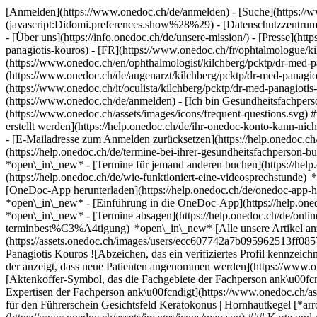
[Anmelden](https://www.onedoc.ch/de/anmelden) - [Suche](https://w
(javascript:Didomi.preferences.show%28%29) - [Datenschutzzentrum](h
- [Über uns](https://info.onedoc.ch/de/unsere-mission/) - [Presse](http
panagiotis-kouros) - [FR](https://www.onedoc.ch/fr/ophtalmologue/kil
(https://www.onedoc.ch/en/ophthalmologist/kilchberg/pcktp/dr-med-p
(https://www.onedoc.ch/de/augenarzt/kilchberg/pcktp/dr-med-panagioti
(https://www.onedoc.ch/it/oculista/kilchberg/pcktp/dr-med-panagioti
(https://www.onedoc.ch/de/anmelden) - [Ich bin Gesundheitsfachperso
(https://www.onedoc.ch/assets/images/icons/frequent-questions.sv
erstellt werden](https://help.onedoc.ch/de/ihr-onedoc-konto-kann-n
- [E-Mailadresse zum Anmelden zurücksetzen](https://help.onedoc
(https://help.onedoc.ch/de/termine-bei-ihrer-gesundheitsfachperson
*open\_in\_new* - [Termine für jemand anderen buchen](https://h
(https://help.onedoc.ch/de/wie-funktioniert-eine-videosprechstunde
[OneDoc-App herunterladen](https://help.onedoc.ch/de/onedoc-app-h
*open\_in\_new* - [Einführung in die OneDoc-App](https://help.
*open\_in\_new* - [Termine absagen](https://help.onedoc.ch/de/online
terminbest%C3%A4tigung) *open\_in\_new* [Alle unsere Artikel anze
(https://assets.onedoc.ch/images/users/ecc607742a7b095962513ff0
Panagiotis Kouros ![Abzeichen, das ein verifiziertes Profil kennzei
der anzeigt, dass neue Patienten angenommen werden](https://www.one
[Aktenkoffer-Symbol, das die Fachgebiete der Fachperson ank\u00fcn
Expertisen der Fachperson ank\u00fcndigt](https://www.onedoc.ch/ass
für den Führerschein Gesichtsfeld Keratokonus | Hornhautkegel [*a