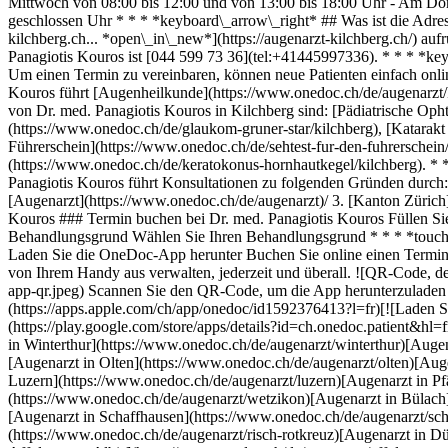
Mittwoch von 08:00 bis 12:00 und von 13:00 bis 18:00 Uhr - Am Do
geschlossen Uhr * * * *keyboard\_arrow\_right* ## Was ist die Adres
kilchberg.ch... *open\_in\_new*](https://augenarzt-kilchberg.ch/) 
Panagiotis Kouros ist [044 599 73 36](tel:+41445997336). * * * *ke
Um einen Termin zu vereinbaren, können neue Patienten einfach onl
Kouros führt [Augenheilkunde](https://www.onedoc.ch/de/augenarzt/k
von Dr. med. Panagiotis Kouros in Kilchberg sind: [Pädiatrische Oph
(https://www.onedoc.ch/de/glaukom-gruner-star/kilchberg), [Katarakt |
Führerschein](https://www.onedoc.ch/de/sehtest-fur-den-fuhrerschein/
(https://www.onedoc.ch/de/keratokonus-hornhautkegel/kilchberg). * 
Panagiotis Kouros führt Konsultationen zu folgenden Gründen durch