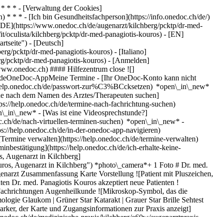
* * * - [Verwaltung der Cookies]
* * * - [Ich bin Gesundheitsfachperson](https://info.onedoc.ch/de/)
[DE](https://www.onedoc.ch/de/augenarzt/kilchberg/pcktp/dr-med-
t/oculista/kilchberg/pcktp/dr-med-panagiotis-kouros) - [EN]
tseite") - [Deutsch]
rg/pcktp/dr-med-panagiotis-kouros) - [Italiano]
erg/pcktp/dr-med-panagiotis-kouros)
- [Anmelden]
/www.onedoc.ch) #### Hilfezentrum close ![]
stundeOneDoc-AppMeine Termine - [Ihr OneDoc-Konto kann nicht
ps://help.onedoc.ch/de/passwort-zur%C3%BCcksetzen) *open\_in\_new*
ne nach dem Namen des Arztes/Therapeuten suchen]
tps://help.onedoc.ch/de/termine-nach-fachrichtung-suchen)
en\_in\_new*
- [Was ist eine Videosprechstunde?]
doc.ch/de/nach-virtuellen-terminen-suchen) *open\_in\_new*
-
s://help.onedoc.ch/de/in-der-onedoc-app-navigieren)
[Termine verwalten](https://help.onedoc.ch/de/termine-verwalten)
nbestätigung](https://help.onedoc.ch/de/ich-erhalte-keine-
, Augenarzt in Kilchberg]
os, Augenarzt in Kilchberg") *photo\_camera*+ 1 Foto # Dr. med.
genarzt Zusammenfassung Karte Vorstellung ![Patient mit Pluszeichen,
en Dr. med. Panagiotis Kouros akzeptiert neue Patienten !
# Fachrichtungen Augenheilkunde ![Mikroskop-Symbol, das die
logie Glaukom | Grüner Star Katarakt | Grauer Star Brille Sehtest
rker, der Karte und Zugangsinformationen zur Praxis anzeigt]