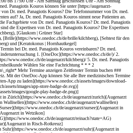
3:00 bis 17:00 Uhr - Am Samstag geschlossen Uhr - Am Sonntag
ed. Panagiotis Kouros können Sie unter [https://augenarzt-
mer von Dr. med. Panagiotis Kouros? Die Telefonnummer von Dr. med.
nten auf? Ja, Dr. med. Panagiotis Kouros nimmt neue Patienten an.
ie Fachgebiete von Dr. med. Panagiotis Kouros? Dr. med. Panagiotis
sind die Expertisen von Dr. med. Panagiotis Kouros? Die Expertisen
lchberg), [Glaukom | Grüner Star]
 [Brille](https://www.onedoc.ch/de/brille/kilchberg), [Sehtest für den
hberg) und [Keratokonus | Hornhautkegel]
Termin bei Dr. med. Panagiotis Kouros vereinbaren? Dr. med.
 Kinderuntersuchung
1. [OneDoc](https://www.onedoc.ch/de/)/ 2. [Augenarzt](https://www.onedoc.ch/de/augenarzt)/ 3. [Kanton Zürich](https://www.onedoc.ch/de/augenarzt/kanton-zurich)/ 4. [Kilchberg](https://www.onedoc.ch/de/augenarzt/kilchberg)/ 5. Dr. med. Panagiotis Kouros ### Termin buchen bei Dr. med. Panagiotis Kouros Füllen Sie die folgenden Felder aus *check* Fachrichtung Augenheilkunde Augenheilkunde Wählen Sie eine Fachrichtung * * * 2 Behandlungsgrund Wählen Sie Ihren Behandlungsgrund * * * *touch\_app* Wählen Sie einen Termin *chevron\_left* Mi. 05 Aug. *chevron\_right* Mehr Termine anzeigen Zeitfenster Termin buchen ### Laden Sie die OneDoc-App herunter Buchen Sie online einen Termin bei einem Arzt, Zahnarzt oder Therapeuten in Ihrer Nähe in der Schweiz. Mit der OneDoc-App können Sie alle Ihre medizinischen Termine von Ihrem Handy aus verwalten, jederzeit und überall. ![QR-Code, der zum Apple App Store oder Google Play leitet, um die OneDoc Patienten-App zu laden](https://www.onedoc.ch/assets/images/download-app-qr.jpeg) Scannen Sie den QR-Code, um die App herunterzuladen [![Laden Sie unsere App im App Store herunter!](https://www.onedoc.ch/assets/images/app-store-badge-de.svg)](https://apps.apple.com/ch/app/onedoc/id1592376413?l=fr)[![Laden Sie unsere App im Google Play Store herunter!](https://www.onedoc.ch/assets/images/google-play-badge-de.png)](https://play.google.com/store/apps/details?id=ch.onedoc.patient&hl=fr-CH) *keyboard\_arrow\_right* ## Verwandte Fachgebiete [Augenarzt in Zürich](https://www.onedoc.ch/de/augenarzt/zurich)[Augenarzt in Winterthur](https://www.onedoc.ch/de/augenarzt/winterthur)[Augenarzt in Aarau](https://www.onedoc.ch/de/augenarzt/aarau)[Augenarzt in Wallisellen](https://www.onedoc.ch/de/augenarzt/wallisellen)[Augenarzt in Olten](https://www.onedoc.ch/de/augenarzt/olten)[Augenarzt in Zug](https://www.onedoc.ch/de/augenarzt/zug)[Augenarzt in Sursee](https://www.onedoc.ch/de/augenarzt/sursee)[Augenarzt in Luzern](https://www.onedoc.ch/de/augenarzt/luzern)[Augenarzt in Pfäffikon ZH](https://www.onedoc.ch/de/augenarzt/pfaffikon?state=ZH)[Augenarzt in Wetzikon](https://www.onedoc.ch/de/augenarzt/wetzikon)[Augenarzt in Bülach](https://www.onedoc.ch/de/augenarzt/bulach)[Augenarzt in Reinach AG](https://www.onedoc.ch/de/augenarzt/reinach?state=AG)[Augenarzt in Schaffhausen](https://www.onedoc.ch/de/augenarzt/schaffhausen)[Augenarzt in Baar](https://www.onedoc.ch/de/augenarzt/baar)[Augenarzt in Risch-Rotkreuz](https://www.onedoc.ch/de/augenarzt/risch-rotkreuz)[Augenarzt in Dübendorf](https://www.onedoc.ch/de/augenarzt/dubendorf)[Augenarzt in Suhr](https://www.onedoc.ch/de/augenarzt/suhr)[Augenarzt in Affoltern am Albis](https://www.onedoc.ch/de/augenarzt/affoltern-am-albis)[Augenarzt in Thalwil](https://www.onedoc.ch/de/augenarzt/thalwil)[Augenarzt in Zofingen](https://www.onedoc.ch/de/augenarzt/zofingen)[Augenarzt in Opfikon](https://www.onedoc.ch/de/augenarzt/opfikon) *keyboard\_arrow\_right* ## Verwandte Expertisen [Pädiatrische Ophthalmologie in Zürich](https://www.onedoc.ch/de/padiatrische-ophthalmologie/zurich)[Pädiatrische Ophthalmologie in Luzern](https://www.onedoc.ch/de/padiatrische-ophthalmologie/luzern)[Pädiatrische Ophthalmologie in Winterthur](https://www.onedoc.ch/de/padiatrische-ophthalmologie/winterthur)[Pädiatrische Ophthalmologie in Sursee](https://www.onedoc.ch/de/padiatrische-ophthalmologie/sursee)[Pädiatrische Ophthalmologie in Wohlen](https://www.onedoc.ch/de/padiatrische-ophthalmologie/wohlen)[Pädiatrische Ophthalmologie in Schlieren](https://www.onedoc.ch/de/padiatrische-ophthalmologie/schlieren)[Pädiatrische Ophthalmologie in Aarau](https://www.onedoc.ch/de/padiatrische-ophthalmologie/aarau)[Pädiatrische Ophthalmologie in Wolhusen](https://www.onedoc.ch/de/padiatrische-ophthalmologie/wolhusen)[Pädiatrische Ophthalmologie in Regensdorf](https://www.onedoc.ch/de/padiatrische-ophthalmologie/regensdorf)[Pädiatrische Ophthalmologie in Thalwil](https://www.onedoc.ch/de/padiatrische-ophthalmologie/thalwil)[Pädiatrische Ophthalmologie in Wetzikon](https://www.onedoc.ch/de/padiatrische-ophthalmologie/wetzikon)[Pädiatrische Ophthalmologie in Hergiswil](https://www.onedoc.ch/de/padiatrische-ophthalmologie/hergiswil)[Pädiatrische Ophthalmologie in Olten](https://www.onedoc.ch/de/padiatrische-ophthalmologie/olten)[Pädiatrische Ophthalmologie in Ibach](https://www.onedoc.ch/de/padiatrische-ophthalmologie/ibach)[Pädiatrische Ophthalmologie in Schwyz](https://www.onedoc.ch/de/padiatrische-ophthalmologie/schwyz)[Pädiatrische Ophthalmologie in Altdorf UR](https://www.onedoc.ch/de/padiatrische-ophthalmologie/altdorf?state=UR)[Pädiatrische Ophthalmologie in Risch-Rotkreuz](https://www.onedoc.ch/de/padiatrische-ophthalmologie/risch-rotkreuz)[Pädiatrische Ophthalmologie in Unterägeri](https://www.onedoc.ch/de/padiatrische-ophthalmologie/unterageri)[Pädiatrische Ophthalmologie in Zug](https://www.onedoc.ch/de/padiatrische-ophthalmologie/zug)[Pädiatrische Ophthalmologie in Affoltern am Albis](https://www.onedoc.ch/de/padiatrische-ophthalmologie/affoltern-am-albis)[Pädiatrische Ophthalmologie in Bachenbülach](https://www.onedoc.ch/de/padiatrische-ophthalmologie/bachenbulach) *keyboard\_arrow\_right* ## Beliebte Suchbegriffe [Facharzt für Allgemeine Innere Medizin in Zürich](https://www.onedoc.ch/de/facharzt-fur-allgemeine-innere-medizin/zurich)[Gynäkologe (Frauenarzt und Geburtshelfer) in Zürich](https://www.onedoc.ch/de/gynakologe-frauenarzt-und-geburtshelfer/zurich)[Augenarzt in Zürich](https://www.onedoc.ch/de/augenarzt/zurich)[Masseur (klassische Massage) in Zürich](https://www.onedoc.ch/de/masseur-klassische-massage/zurich)[Physiotherapeut in Zürich](https://www.onedoc.ch/de/physiotherapeut/zurich)[Hausarzt (Allgemeinmedizin) in Zürich](https://www.onedoc.ch/de/hausarzt-allgemeinmedizin/zurich)[Hautarzt (Dermatologe) in Zürich](https://www.onedoc.ch/de/hautarzt-dermatologe/zurich)[Spezialist für ästhetische Medizin in Zürich](https://www.onedoc.ch/de/spezialist-fur-asthetische-medizin/zurich)[Impfzentrum in Zürich](https://www.onedoc.ch/de/impfzentrum/zurich)[Reflexologietherapeut in Zürich](https://www.onedoc.ch/de/reflexologietherapeut/zurich)[Medizinischer Masseur (Massage) in Zürich](https://www.onedoc.ch/de/medizinischer-masseur-massage/zurich)[Physiotherapeut in Winterthur](https://www.onedoc.ch/de/physiotherapeut/winterthur)[Osteopath in Zürich](https://www.onedoc.ch/de/osteopath/zurich)[Gastroenterologe in Zürich](https://www.onedoc.ch/de/gastroenterologe/zurich)[Neurologe in Zürich](https://www.onedoc.ch/de/neurologe/zurich)[Hausarzt (Allgemeinmedizin) in Winterthur](https://www.onedoc.ch/de/hausarzt-allgemeinmedizin/winterthur)[Zahnarzt in Zürich](https://www.onedoc.ch/de/zahnarzt/zurich)[WAM/TEN Naturheilpraktiker in Zürich](https://www.onedoc.ch/de/wam-ten-naturheilpraktiker/zurich)[Gesundheitsdienstleistungen der Apotheke in Zürich](https://www.onedoc.ch/de/gesundheitsdienstleistungen-der-apotheke/zurich)[Kardiologe in Zürich](https://www.onedoc.ch/de/kardiologe/zurich)[Gynäkologe (Frauenarzt und Geburtshelfer) in Aarau](https://www.onedoc.ch/de/gynakologe-frauenarzt-und-geburtshelfer/aarau) *keyboard\_arrow\_right* ## Finden Sie einen Arzt oder Therapeuten [Ärzte- und Therapeutenverzeichnis](https://www.onedoc.ch/de/verzeichnis) [A](https://www.onedoc.ch/de/verzeichnis/A) [B](https://www.onedoc.ch/de/verzeichnis/B) [C](https://www.onedoc.ch/de/verzeichnis/C) [D](https://www.onedoc.ch/de/verzeichnis/D) [E](https://www.onedoc.ch/de/verzeichnis/E) [F](https://www.onedoc.ch/de/verzeichnis/F) [G](https://www.onedoc.ch/de/verzeichnis/G) [H](https://www.onedoc.ch/de/verzeichnis/H) [I](https://www.onedoc.ch/de/verzeichnis/I) [J](https://www.onedoc.ch/de/verzeichnis/J) [K](https://www.onedoc.ch/de/verzeichnis/K) [L](https://www.onedoc.ch/de/verzeichnis/L) [M](https://www.onedoc.ch/de/verzeichnis/M) [N](https://www.onedoc.ch/de/verzeichnis/N) [O](https://www.onedoc.ch/de/verzeichnis/O) [P](https://www.onedoc.ch/de/verzeichnis/P) [Q](https://www.onedoc.ch/de/verzeichnis/Q) [R](https://www.onedoc.ch/de/verzeichnis/R) [S](https://www.onedoc.ch/de/verzeichnis/S) [T](https://www.onedoc.ch/de/verzeichnis/T) [U](https://www.onedoc.ch/de/verzeichnis/U) [V](https://www.onedoc.ch/de/verzeichnis/V) [W](https://www.onedoc.ch/de/verzeichnis/W) [X](https://www.onedoc.ch/de/verzeichnis/X) [Y](https://www.onedoc.ch/de/verzeichnis/Y) [Z](https://www.onedoc.ch/de/verzeichnis/Z) ## OneDoc [Ich bin Gesundheitsfachperson](https://info.onedoc.ch/de/) [Über uns](https://info.onedoc.ch/de/unsere-mission/) [Presse](https://info.onedoc.ch/de/media/) [Karriere](https://career.onedoc.ch/de) [Datenschutzzentrum](https://privacy.onedoc.ch/de/) [Verwaltung der Cookies](javascript:Didomi.preferences.show%28%29) [Hilfezentrum](https://help.onedoc.ch/de/) ## Sprachen [Deutsch](https://www.onedoc.ch/de/augenarzt/kilchberg/pcktp/dr-med-panagiotis-kouros) [Français](https://www.onedoc.ch/fr/ophtalmologue/kilchberg/pcktp/dr-med-panagiotis-kouros) [Italiano](https://www.onedoc.ch/it/oculista/kilchberg/pcktp/dr-med-panagiotis-kouros) [English](https://www.onedoc.ch/en/ophthalmologist/kilchberg/pcktp/dr-med-panagiotis-kouros) ## Verwandte Fachgebiete [Augenarzt in Zürich](https://www.onedoc.ch/de/augenarzt/zurich) [Augenarzt in Winterthur](https://www.onedoc.ch/de/augenarzt/winterthur) [Augenarzt in Aarau](https://www.onedoc.ch/de/augenarzt/aarau) [Augenarzt in Wallisellen](https://www.onedoc.ch/de/augenarzt/wallisellen) [Augenarzt in Olten](https://www.onedoc.ch/de/augenarzt/olten) [Augenarzt in Zug](https://www.onedoc.ch/de/augenarzt/zug) [Augenarzt in Sursee](https://www.onedoc.ch/de/augenarzt/sursee) [Augenarzt in Luzern](https://www.onedoc.ch/de/augenarzt/luzern) [Augenarzt in Pfäffikon ZH](https://www.onedoc.ch/de/augenarzt/pfaffikon?state=ZH) [Augenarzt in Wetzikon](https://www.onedoc.ch/de/augenarzt/wetzikon) [Augenarzt in Bülach](h