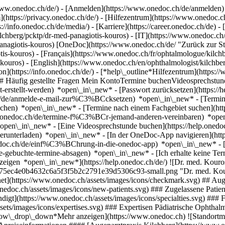
ww.onedoc.ch/de/) - [Anmelden](https://www.onedoc.ch/de/anmelden) 
ttps://privacy.onedoc.ch/de/) - [Hilfezentrum](https://www.onedoc.ch) 
s://info.onedoc.ch/de/media/) - [Karriere](https://career.onedoc.ch/de)
- 
chberg/pcktp/dr-med-panagiotis-kouros) - [IT](https://www.onedoc.ch/i
anagiotis-kouros) [OneDoc](https://www.onedoc.ch/de/ "Zurück zur Star
s-kouros) - [Français](https://www.onedoc.ch/fr/ophtalmologue/kilchbe
s-kouros) - [English](https://www.onedoc.ch/en/ophthalmologist/kilchb
n](https://info.onedoc.ch/de/)
- [*help\_outline*Hilfezentrum](https:/
g) ## Häufig gestellte Fragen Mein KontoTermine buchenVideosprech
icht-erstellt-werden) *open\_in\_new* - [Passwort zurücksetzen](htt
.ch/de/anmelde-e-mail-zur%C3%BCcksetzen) *open\_in\_new*
- [Termi
-buchen) *open\_in\_new* - [Termine nach einem Fachgebiet suchen](ht
elp.onedoc.ch/de/termine-f%C3%BCr-jemand-anderen-vereinbaren) *op
) *open\_in\_new* - [Eine Videosprechstunde buchen](https://help.one
erunterladen) *open\_in\_new* - [In der OneDoc-App navigieren](http
onedoc.ch/de/einf%C3%BChrung-in-die-onedoc-app) *open\_in\_new*
- 
-gebuchte-termine-absagen) *open\_in\_new* - [Ich erhalte keine Termi
igen *open\_in\_new*](https://help.onedoc.ch/de/) ![Dr. med. Kouros
8575ec4e0b4632c6a5f3f5b2c2791e39d5306c93-small.png "Dr. med. Kour
chnet](https://www.onedoc.ch/assets/images/icons/checkmark.svg) ## Au
doc.ch/assets/images/icons/new-patients.svg) ### Zugelassene Patient
digt](https://www.onedoc.ch/assets/images/icons/specialties.svg) ##
ets/images/icons/expertises.svg) ### Expertisen Pädiatrische Ophthalmo
rrow\_drop\_down*Mehr anzeigen](https://www.onedoc.ch) ![Standortma