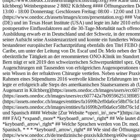
(https://www.onedoc.ch/assets/images/icons/map.svg) ### Karte und 
kilchberg) Weinbergstrasse 2 8802 Kilchberg #### Öffnungszeiten D
13:00 - 18:00 Donnerstag: Geschlossen Freitag: 08:00 - 12:00 und 1
(https://www.onedoc.ch/assets/images/icons/presentation.svg) ### V
(DE) und im Texas Heart Institute (USA) und legte im Jahr 2010 erfol
postoperative Einflussfaktoren auf die 30-Tage-Mortalität nach off
Ausbildung erwarb er in Deutschland und der Schweiz, in der renomm
seiner Aufsicht seine Assistenzarztzeit und konnte ein fundiertes Wis
bestandener europäischer Facharztprüfung ebenfalls den Titel FEBO 
Caribe, um unter der Leitung von Dr. Escaf und Dr. Melo neben der Te
oberärztliche Tätigkeit an der renommierten ONO-Klinik im Standort 
Bern trägt er seit 2019 den schweizerischen Schwerpunkttitel spez.
Augenchirurgen mit Tausenden von erfolgreichen Augenoperationen und
sein Wissen in der refraktiven Chirurgie vertiefen. Neben seiner Prax
Rahmen eines Stipendiums 2016 wertvolle klinische Erfahrungen im w
legte er erfolgreich alle Steps des amerikanischen Staatsexamen
Augenarzt in Kilchberg](https://assets.onedoc.ch/images/users/e
(https://assets.onedoc.ch/images/users/ecc607742a7b095962513ff08
(https://assets.onedoc.ch/images/entities/fa1699b2ef0da6ce58bf76c
(https://assets.onedoc.ch/images/entities/fa1699b2ef0da6ce58bf76c
und Spanisch #### Website [Zur Website *open\_in\_new*](https://au
### FAQ *expand\_more* *keyboard\_arrow\_right* ## Wie lautet die 
*keyboard\_arrow\_right* ## Welche Sprachen werden von Dr. med. Pa
Spanisch. * * * *keyboard\_arrow\_right* ## Wie sind die Öffnungsz
(https://www.onedoc.ch/de/medizinische-praxis/kilchberg/e60w/augen