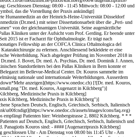
nedoc.ch/de/medizinische-praxis/kilchberg/e60w/augenarztpraxis-
g: Geschlossen Dienstag: 08:00 - 11:45 Mittwoch: 08:00 - 12:00 und
mbol, das die Vorstellung der Praxis ankündigt]
erte Humanmedizin an der Heinrich-Heine-Universität Düsseldorf
medizin (Dr.med.) mit seiner Dissertationsarbeit über die „Peri- und
smen“ von der gleichnamigen Universität. Seine augenärztliche
llas Kliniken unter der Aufsicht vom Prof. Gerding. Er beende unter
eit 2015 ist er Facharzt für Ophthalmologie. Er trägt nach
rmonatiges Fellowship an der COFCA Clinica Oftalmologica del
Kataraktchirurgie zu erlernen. Anschliessend bekleidete er eine
urgische Weiterbildung. Nach abgelegter Prüfung im November 2018 in
 Dr.med. J. Bovet, Dr. med. A. Psychias, Dr. med. Dominik J. Annen,
schen Standortleiters bei den Pallas Kliniken in Bern konnte er
wie Belegarzt im Bellevue-Medical Center. Dr. Kouros sammelte im
elmässig nationale und internationale Weiterbildungen. Ausserdem
down*Mehr anzeigen](https://www.onedoc.ch) [![Dr. med. Kouros,
all.png "Dr. med. Kouros, Augenarzt in Kilchberg")]
lchberg, Medizinische Praxis in Kilchberg]
is Kilchberg, Medizinische Praxis in Kilchberg")]
ne Sprachen Deutsch, Englisch, Griechisch, Serbisch, Italienisch
nk\u00fcndigt](https://www.onedoc.ch/assets/images/icons/faq.svg)
empfängt Patienten hier: Weinbergstrasse 2, 8802 Kilchberg. * * *
ienten auf Deutsch, Englisch, Griechisch, Serbisch, Italienisch und
. Panagiotis Kouros sind: - #### [Augenarztpraxis Kilchberg]
ag geschlossen Uhr - Am Dienstag von 08:00 bis 11:45 Uhr - Am