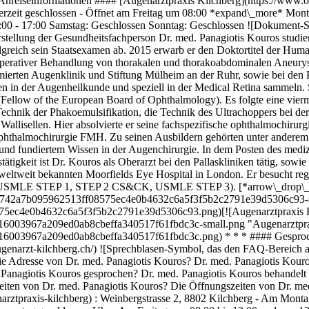
Anreiseinformationen #### [Augenarztpraxis Kilchberg](https://www.o
erzeit geschlossen - Öffnet am Freitag um 08:00 *expand\_more* Monta
3:00 - 17:00 Samstag: Geschlossen Sonntag: Geschlossen ![Dokument-Sy
orstellung der Gesundheitsfachperson Dr. med. Panagiotis Kouros studi
greich sein Staatsexamen ab. 2015 erwarb er den Doktortitel der Human
enoperativer Behandlung von thorakalen und thorakoabdominalen Aneury
ierten Augenklinik und Stiftung Mülheim an der Ruhr, sowie bei den Pa
sen in der Augenheilkunde und speziell in der Medical Retina sammeln. S
(Fellow of the European Board of Ophthalmology). Es folgte eine vie
chnik der Phakoemulsifikation, die Technik des Ultrachoppers bei der 
Wallisellen. Hier absolvierte er seine fachspezifische ophthalmochir
 Ophthalmochirurgie FMH. Zu seinen Ausbildern gehörten unter anderem
 fundiertem Wissen in der Augenchirurgie. In dem Posten des medizini
istätigkeit ist Dr. Kouros als Oberarzt bei den Pallaskliniken tätig, so
eltweit bekannten Moorfields Eye Hospital in London. Er besucht reg
s ab (USMLE STEP 1, STEP 2 CS&CK, USMLE STEP 3). [*arrow\_drop\_
cc607742a7b095962513ff08575ec4e0b4632c6a5f3f5b2c2791e39d5306c93-sm
575ec4e0b4632c6a5f3f5b2c2791e39d5306c93.png)[![Augenarztpraxis Ki
1d16003967a209ed0ab8cbeffa340517f61fbdc3c-small.png "Augenarztprax
1d16003967a209ed0ab8cbeffa340517f61fbdc3c.png) * * * #### Gesproche
genarzt-kilchberg.ch/) ![Sprechblasen-Symbol, das den FAQ-Bereich a
Adresse von Dr. med. Panagiotis Kouros? Dr. med. Panagiotis Kouros 
nagiotis Kouros gesprochen? Dr. med. Panagiotis Kouros behandelt Pat
eiten von Dr. med. Panagiotis Kouros? Die Öffnungszeiten von Dr. med
arztpraxis-kilchberg) : Weinbergstrasse 2, 8802 Kilchberg - Am Mont