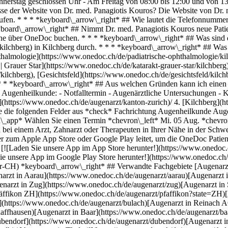
nnerstag geschlossen Uhr - Am Freitag von 08:00 bis 12:00 und von 1
se der Website von Dr. med. Panagiotis Kouros? Die Website von Dr. m
aufrufen. * * * *keyboard\_arrow\_right* ## Wie lautet die Telefonnum
yboard\_arrow\_right* ## Nimmt Dr. med. Panagiotis Kouros neue Patie
ine über OneDoc buchen. * * * *keyboard\_arrow\_right* ## Was sind d
ilchberg) in Kilchberg durch. * * * *keyboard\_arrow\_right* ## Was 
thalmologie](https://www.onedoc.ch/de/padiatrische-ophthalmologie/ki
 Grauer Star](https://www.onedoc.ch/de/katarakt-grauer-star/kilchberg),
kilchberg), [Gesichtsfeld](https://www.onedoc.ch/de/gesichtsfeld/kilc
* * *keyboard\_arrow\_right* ## Aus welchen Gründen kann ich einen 
: Augenheilkunde: - Notfalltermin - Augenärztliche Untersuchungen -