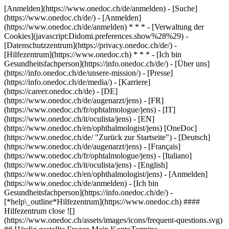
[Anmelden](https://www.onedoc.ch/de/anmelden) - [Suche]
(https://www.onedoc.ch/de/) - [Anmelden]
(https://www.onedoc.ch/de/anmelden) * * * - [Verwaltung der
Cookies](javascript:Didomi.preferences.show%28%29) -
[Datenschutzzentrum](https://privacy.onedoc.ch/de/) -
[Hilfezentrum](https://www.onedoc.ch) * * * - [Ich bin
Gesundheitsfachperson](https://info.onedoc.ch/de/) - [Über uns]
(https://info.onedoc.ch/de/unsere-mission/) - [Presse]
(https://info.onedoc.ch/de/media/) - [Karriere]
(https://career.onedoc.ch/de)
- [DE]
(https://www.onedoc.ch/de/augenarzt/jens) - [FR]
(https://www.onedoc.ch/fr/ophtalmologue/jens) - [IT]
(https://www.onedoc.ch/it/oculista/jens) - [EN]
(https://www.onedoc.ch/en/ophthalmologist/jens) [OneDoc]
(https://www.onedoc.ch/de/ "Zurück zur Startseite") - [Deutsch]
(https://www.onedoc.ch/de/augenarzt/jens) - [Français]
(https://www.onedoc.ch/fr/ophtalmologue/jens) - [Italiano]
(https://www.onedoc.ch/it/oculista/jens) - [English]
(https://www.onedoc.ch/en/ophthalmologist/jens)
- [Anmelden]
(https://www.onedoc.ch/de/anmelden) - [Ich bin
Gesundheitsfachperson](https://info.onedoc.ch/de/)
-
[*help\_outline*Hilfezentrum](https://www.onedoc.ch) ####
Hilfezentrum close ![]
(https://www.onedoc.ch/assets/images/icons/frequent-questions.svg)