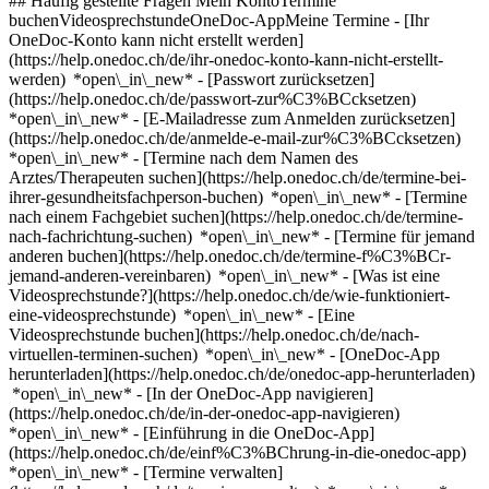
## Häufig gestellte Fragen Mein KontoTermine
buchenVideosprechstundeOneDoc-AppMeine Termine - [Ihr
OneDoc-Konto kann nicht erstellt werden]
(https://help.onedoc.ch/de/ihr-onedoc-konto-kann-nicht-erstellt-
werden) *open\_in\_new* - [Passwort zurücksetzen]
(https://help.onedoc.ch/de/passwort-zur%C3%BCcksetzen)
*open\_in\_new* - [E-Mailadresse zum Anmelden zurücksetzen]
(https://help.onedoc.ch/de/anmelde-e-mail-zur%C3%BCcksetzen)
*open\_in\_new*
- [Termine nach dem Namen des
Arztes/Therapeuten suchen](https://help.onedoc.ch/de/termine-bei-
ihrer-gesundheitsfachperson-buchen) *open\_in\_new* - [Termine
nach einem Fachgebiet suchen](https://help.onedoc.ch/de/termine-
nach-fachrichtung-suchen) *open\_in\_new* - [Termine für jemand
anderen buchen](https://help.onedoc.ch/de/termine-f%C3%BCr-
jemand-anderen-vereinbaren) *open\_in\_new*
- [Was ist eine
Videosprechstunde?](https://help.onedoc.ch/de/wie-funktioniert-
eine-videosprechstunde) *open\_in\_new* - [Eine
Videosprechstunde buchen](https://help.onedoc.ch/de/nach-
virtuellen-terminen-suchen) *open\_in\_new*
- [OneDoc-App
herunterladen](https://help.onedoc.ch/de/onedoc-app-herunterladen)
*open\_in\_new* - [In der OneDoc-App navigieren]
(https://help.onedoc.ch/de/in-der-onedoc-app-navigieren)
*open\_in\_new* - [Einführung in die OneDoc-App]
(https://help.onedoc.ch/de/einf%C3%BChrung-in-die-onedoc-app)
*open\_in\_new*
- [Termine verwalten](https://help.onedoc.ch/de/termine-verwalten) *open\_in\_new* - [Termine absagen](https://help.onedoc.ch/de/online-gebuchte-termine-absagen) *open\_in\_new* - [Ich erhalte keine Terminbestätigung](https://help.onedoc.ch/de/ich-erhalte-keine-terminbest%C3%A4tigung) *open\_in\_new* [Alle unsere Artikel anzeigen *open\_in\_new*](https://help.onedoc.ch/de/) close ## Ihre Suche bearbeiten ![Haus mit Pluszeichen, das anzeigt, dass eine Konsultation vor Ort möglich ist](https://www.onedoc.ch/assets/images/icons/on-site.svg) Vor Ort ![Kamera mit Play-Symbol, die anzeigt, dass eine Konsultation per Video aus der Ferne möglich ist](https://www.onedoc.ch/assets/images/icons/remote.svg) Virtuell Suche #### Fachrichtung #### Gesundheitsfachperson #### Einrichtung edit Augenarzt in Jens tune Filter Neue Patienten*keyboard\_arrow\_down* - Zugelassen*check\_circle* Gesprochene Sprachen*keyboard\_arrow\_down* - Albanisch*check\_circle* - Arabisch*check\_circle* - Deutsch*check\_circle* - Englisch*check\_circle* - Französisch*check\_circle* - Italienisch*check\_circle* - Litauisch*check\_circle* - Persisch*check\_circle* - Portugiesisch*check\_circle* - Rumänisch*check\_circle* - Spanisch*check\_circle* - Türkisch*check\_circle* Geschlecht*keyboard\_arrow\_down* - Weiblich*check\_circle* - Männlich*check\_circle* Netzwerk*keyboard\_arrow\_down* - Ärztenetzwerk Bern*check\_circle* Verfügbarkeit*keyboard\_arrow\_down* - Heute*check\_circle* - In den nächsten 3 Tagen*check\_circle* - In den nächsten 7 Tagen*check\_circle* - In den nächsten 14 Tagen*check\_circle* # __Augenarzt__ in der Umgebung von __Jens__: Buchen Sie heute Ihren Termin online [![Dr. Bogdan Spiru, Augenchirurg in Biel](https://assets.onedoc.ch/images/users/eacdbf8f8d8934b250809965697f83440a15bd76cb82e45eed49a8b469a2a2e5-small.jpg "Dr. Bogdan Spiru, Augenchirurg in Biel")](https://www.onedoc.ch/de/augenchirurg/biel/pcqvt/dr-bogdan-spiru) ### [Dr. Bogdan Spiru](https://www.onedoc.ch/de/augenchirurg/biel/pcqvt/dr-bogdan-spiru) ![Abzeichen, das ein verifiziertes Profil kennzeichnet](https://www.onedoc.ch/assets/images/icons/checkmark.svg) [Augenchirurg](https://www.onedoc.ch/de/augenchirurg/biel), [Augenarzt](https://www.onedoc.ch/de/augenarzt/biel) [Augenzentrum Vernissage](https://www.onedoc.ch/de/medizinische-praxis/biel/e90t/augenzentrum-vernissage) Bahnhofplatz 2 2502 Biel ![Patient mit Pluszeichen, der anzeigt, dass neue Patienten angenommen werden](https://www.onedoc.ch/assets/images/icons/new-patients.svg)Akzeptiert neue Patienten [Termin buchen](https://www.onedoc.ch/de/augenchirurg/biel/pcqvt/dr-bogdan-spiru) Expertisen:[Astigmatismus-Chirurgie](https://www.onedoc.ch/de/astigmatismus-chirurgie/biel), [Chirurgie der Hypermetropie | Chirurgie der Weitsichtigkeit](https://www.onedoc.ch/de/chirurgie-der-hypermetropie-chirurgie-der-weitsichtigkeit/biel), [Chirurgie der Myopie | Chirurgie der Kurzsichtigkeit](https://www.onedoc.ch/de/chirurgie-der-myopie-chirurgie-der-kurzsichtigkeit/biel), [Chirurgie der Presbyopie | Chirurgie der Alterssichtigkeit](https://www.onedoc.ch/de/chirurgie-der-presbyopie-chirurgie-der-alterssichtigkeit/biel), [Hornhautchirurgie](https://www.onedoc.ch/de/hornhautchirurgie/biel), [Katarakt-Chirurgie | Grauer Star-Operation](https://www.onedoc.ch/de/katarakt-chirurgie-grauer-star-operation/biel), [Lasik | Augenlaserbehandlung](https://www.onedoc.ch/de/lasik-augenlaserbehandlung/biel), [Refraktive Chirurgie](https://www.onedoc.ch/de/refraktive-chirurgie/biel), [Trockene Augen](https://www.onedoc.ch/de/trockene-augen/biel), [Vorsorgeuntersuchung Diabetische Retinopathie](https://www.onedoc.ch/de/vorsorgeuntersuchung-diabetische-retinopathie/biel)Mehr anzeigen *chevron\_left* Di. 04 Aug. *chevron\_right* Mehr Termine anzeigen *error\_outline* Beim Laden der Verfügbarkeiten ist ein Fehler aufgetreten [Erneut versuchen](https://www.onedoc.ch) Expertisen:[Astigmatismus-Chirurgie](https://www.onedoc.ch/de/astigmatismus-chirurgie/biel), [Chirurgie der Hypermetropie | Chirurgie der Weitsichtigkeit](https://www.onedoc.ch/de/chirurgie-der-hypermetropie-chirurgie-der-weitsichtigkeit/biel), [Chirurgie der Myopie | Chirurgie der Kurzsichtigkeit](https://www.onedoc.ch/de/chirurgie-der-myopie-chirurgie-der-kurzsichtigkeit/biel), [Chirurgie der Presbyopie | Chirurgie der Alterssichtigkeit](https://www.onedoc.ch/de/chirurgie-der-presbyopie-chirurgie-der-alterssichtigkeit/biel), [Hornhautchirurgie](https://www.onedoc.ch/de/hornhautchirurgie/biel), [Katarakt-Chirurgie | Grauer Star-Operation](https://www.onedoc.ch/de/katarakt-chirurgie-grauer-star-operation/biel), [Lasik | Augenlaserbehandlung](https://www.onedoc.ch/de/lasik-augenlaserbehandlung/biel), [Refraktive Chirurgie](https://www.onedoc.ch/de/refraktive-chirurgie/biel), [Trockene Augen](https://www.onedoc.ch/de/trockene-augen/biel), [Vorsorgeuntersuchung Diabetische Retinopathie](https://www.onedoc.ch/de/vorsorgeuntersuchung-diabetische-retinopathie/biel)Mehr anzeigen [![Dr. Agné Raulinavice, Augenärztin in Biel](https://assets.onedoc.ch/images/users/8f79f2afa7c07f97a54e4286515172ca530605d1abba6651219cdfb44ae259c5-small.jpg "Dr. Agné Raulinavice, Augenärztin in Biel")](https://www.onedoc.ch/de/augenarztin/biel/pc2cr/dr-agne-raulinavice) ### [Dr. Agné Raulinavice](https://www.onedoc.ch/de/augenarztin/biel/pc2cr/dr-agne-raulinavice) ![Abzeichen, das ein verifiziertes Profil kennzeichnet](https://www.onedoc.ch/assets/images/icons/checkmark.svg) [Augenärztin](https://www.onedoc.ch/de/augenarzt/biel) [Augenzentrum Vernissage](https://www.onedoc.ch/de/medizinische-praxis/biel/e90t/augenzentrum-vernissage) Bahnhofplatz 2 2502 Biel ![Patient mit Pluszeichen, der anzeigt, dass neue Patienten angenommen werden](https://www.onedoc.ch/assets/images/icons/new-patients.svg)Akzeptiert neue Patienten [Termin buchen](https://www.onedoc.ch/de/augenarztin/biel/pc2cr/dr-agne-raulinavice) Expertisen:[Katarakt | Grauer Star](https://www.onedoc.ch/de/katarakt-grauer-star/biel), [Glaukom | Grüner Star](https://www.onedoc.ch/de/glaukom-gruner-star/biel), [Trockene Augen](https://www.onedoc.ch/de/trockene-augen/biel), [Blepharoplastik | Augenlidchirurgie](https://www.onedoc.ch/de/blepharoplastik-augenlidchirurgie/biel), [Uveitis](https://www.onedoc.ch/de/uveitis/biel)Mehr anzeigen *chevron\_left* Di. 04 Aug. *chevron\_right* Mehr Termine anzeigen *error\_outline* Beim Laden der Verfügbarkeiten ist ein Fehler aufgetreten [Erneut versuchen](https://www.onedoc.ch) Expertisen:[Katarakt | Grauer Star](https://www.onedoc.ch/de/katarakt-grauer-star/biel), [Glaukom | Grüner Star](https://www.onedoc.ch/de/glaukom-gruner-star/biel), [Trockene Augen](https://www.onedoc.ch/de/trockene-augen/biel), [Blepharoplastik | Augenlidchirurgie](https://www.onedoc.ch/de/blepharoplastik-augenlidchirurgie/biel), [Uveitis](https://www.onedoc.ch/de/uveitis/biel)Mehr anzeigen [![Dr. med. Thomas Ferrazzini, Augenarzt in Biel](https://assets.onedoc.ch/images/users/4cc5497ec0507a727018b897b740e583ad540dab4351ad2b81784f3370fa3c9b-small.jpg "Dr. med. Thomas Ferrazzini, Augenarzt in Biel")](https://www.onedoc.ch/de/augenarzt/biel/pcx31/dr-med-thomas-ferrazzini) ### [Dr. med. Thomas Ferrazzini](https://www.onedoc.ch/de/augenarzt/biel/pcx31/dr-med-thomas-ferrazzini) ![Abzeichen, das ein verifiziertes Profil kennzeichnet](https://www.onedoc.ch/assets/images/icons/checkmark.svg) [Augenarzt](https://www.onedoc.ch/de/augenarzt/biel) [Bieler Augenzentrum](https://www.onedoc.ch/de/medizinische-praxis/biel/e4jk/bieler-augenzentrum) Unterer Quai 92 2502 Biel ![Patient mit Pluszeichen, der anzeigt, dass neue Patienten angenommen werden](https://www.onedoc.ch/assets/images/icons/new-patients.svg)Akzeptiert neue Patienten [Termin buchen](https://www.onedoc.ch/de/augenarzt/biel/pcx31/dr-med-thomas-ferrazzini) Expertisen:[Trockene Augen](https://www.onedoc.ch/de/trockene-augen/biel), [Augencheck | Untersuchung der Sehkraft | Visustest](https://www.onedoc.ch/de/augencheck-untersuchung-der-sehkraft-visustest/biel), [Kontaktlinsen](https://www.onedoc.ch/de/kontaktlinsen/biel)Mehr anzeigen *chevron\_left* Di. 04 Aug. *chevron\_right* Mehr Termine anzeigen *error\_outline* Beim Laden der Verfügbarkeiten ist ein Fehler aufgetreten [Erneut versuchen](https://www.onedoc.ch) Expertisen:[Trockene Augen](https://www.onedoc.ch/de/trockene-augen/biel), [Augencheck | Untersuchung der Sehkraft | Visustest](https://www.onedoc.ch/de/augencheck-untersuchung-der-sehkraft-visustest/biel), [Kontaktlinsen](https://www.onedoc.ch/de/kontaktlinsen/biel)Mehr anzeigen [![Dr. med. Alvaro De Santiago, Augenarzt in Biel](https://assets.onedoc.ch/images/users/c3f4b2a5866a8ff1c3fc52af690f3c1acd0d7376f1bac7bd8d71c5dc3944747f-small.jpg "Dr. med. Alvaro De Santiago, Augenarzt in Biel")](https://www.onedoc.ch/de/augenarzt/biel/pc3sm/dr-med-alvaro-de-santiago) ### [Dr. med. Alvaro De Santiago](https://www.onedoc.ch/de/augenarzt/biel/pc3sm/dr-med-alvaro-de-santiago) ![Abzeichen, das ein verifiziertes Profil kennzeichnet](https://www.onedoc.ch/assets/images/icons/checkmark.svg) [Augenarzt](https://www.onedoc.ch/de/augenarzt/biel) [Bieler Augenzentrum](https://www.onedoc.ch/de/medizinische-praxis/biel/e4jk/bieler-augenzentrum) Unterer Quai 92 2502 Biel ![Patient mit Pluszeichen, der anzeigt, dass neue Patienten angenommen werden](https://www.onedoc.ch/assets/images/icons/new-patients.svg)Akzeptiert neue Patienten [Termin buchen](https://www.onedoc.ch/de/augenarzt/biel/pc3sm/dr-med-alvaro-de-santiago) Expertisen:[Augencheck | Untersuchung der Sehkraft | Visustest](https://www.onedoc.ch/de/augencheck-untersuchung-der-sehkraft-visustest/biel), [Kontaktlinsen](https://www.onedoc.ch/de/kontaktlinsen/biel), [Brille](https://www.onedoc.ch/de/brille/biel), [Gesichtsfeld](https://www.onedoc.ch/de/gesichtsfeld/biel), [Trockene Augen](https://www.onedoc.ch/de/trockene-augen/biel)Mehr anzeigen *chevron\