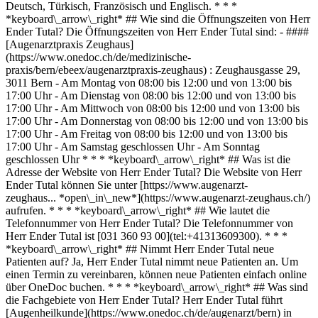
Deutsch, Türkisch, Französisch und Englisch. * * *
*keyboard\_arrow\_right* ## Wie sind die Öffnungszeiten von Herr
Ender Tutal? Die Öffnungszeiten von Herr Ender Tutal sind: - ####
[Augenarztpraxis Zeughaus]
(https://www.onedoc.ch/de/medizinische-
praxis/bern/ebeex/augenarztpraxis-zeughaus) : Zeughausgasse 29,
3011 Bern - Am Montag von 08:00 bis 12:00 und von 13:00 bis
17:00 Uhr - Am Dienstag von 08:00 bis 12:00 und von 13:00 bis
17:00 Uhr - Am Mittwoch von 08:00 bis 12:00 und von 13:00 bis
17:00 Uhr - Am Donnerstag von 08:00 bis 12:00 und von 13:00 bis
17:00 Uhr - Am Freitag von 08:00 bis 12:00 und von 13:00 bis
17:00 Uhr - Am Samstag geschlossen Uhr - Am Sonntag
geschlossen Uhr * * * *keyboard\_arrow\_right* ## Was ist die
Adresse der Website von Herr Ender Tutal? Die Website von Herr
Ender Tutal können Sie unter [https://www.augenarzt-
zeughaus... *open\_in\_new*](https://www.augenarzt-zeughaus.ch/)
aufrufen. * * * *keyboard\_arrow\_right* ## Wie lautet die
Telefonnummer von Herr Ender Tutal? Die Telefonnummer von
Herr Ender Tutal ist [031 360 93 00](tel:+41313609300). * * *
*keyboard\_arrow\_right* ## Nimmt Herr Ender Tutal neue
Patienten auf? Ja, Herr Ender Tutal nimmt neue Patienten an. Um
einen Termin zu vereinbaren, können neue Patienten einfach online
über OneDoc buchen. * * * *keyboard\_arrow\_right* ## Was sind
die Fachgebiete von Herr Ender Tutal? Herr Ender Tutal führt
[Augenheilkunde](https://www.onedoc.ch/de/augenarzt/bern) in