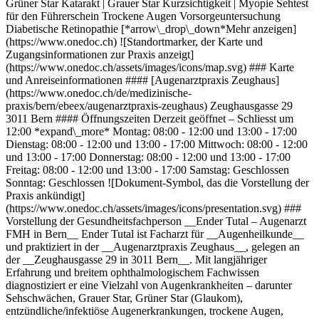
Grüner Star Katarakt | Grauer Star Kurzsichtigkeit | Myopie Sehtest
für den Führerschein Trockene Augen Vorsorgeuntersuchung
Diabetische Retinopathie [*arrow\_drop\_down*Mehr anzeigen]
(https://www.onedoc.ch) ![Standortmarker, der Karte und
Zugangsinformationen zur Praxis anzeigt]
(https://www.onedoc.ch/assets/images/icons/map.svg) ### Karte
und Anreiseinformationen #### [Augenarztpraxis Zeughaus]
(https://www.onedoc.ch/de/medizinische-
praxis/bern/ebeex/augenarztpraxis-zeughaus) Zeughausgasse 29
3011 Bern #### Öffnungszeiten Derzeit geöffnet – Schliesst um
12:00 *expand\_more* Montag: 08:00 - 12:00 und 13:00 - 17:00
Dienstag: 08:00 - 12:00 und 13:00 - 17:00 Mittwoch: 08:00 - 12:00
und 13:00 - 17:00 Donnerstag: 08:00 - 12:00 und 13:00 - 17:00
Freitag: 08:00 - 12:00 und 13:00 - 17:00 Samstag: Geschlossen
Sonntag: Geschlossen ![Dokument-Symbol, das die Vorstellung der
Praxis ankündigt]
(https://www.onedoc.ch/assets/images/icons/presentation.svg) ###
Vorstellung der Gesundheitsfachperson __Ender Tutal – Augenarzt
FMH in Bern__ Ender Tutal ist Facharzt für __Augenheilkunde__
und praktiziert in der __Augenarztpraxis Zeughaus__, gelegen an
der __Zeughausgasse 29 in 3011 Bern__. Mit langjähriger
Erfahrung und breitem ophthalmologischem Fachwissen
diagnostiziert er eine Vielzahl von Augenkrankheiten – darunter
Sehschwächen, Grauer Star, Grüner Star (Glaukom),
entzündliche/infektiöse Augenerkrankungen, trockene Augen,