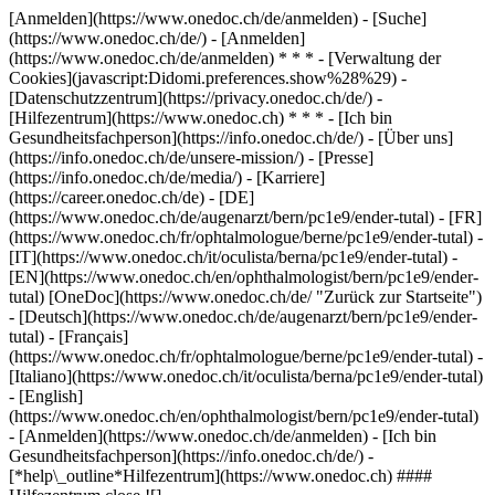
[Anmelden](https://www.onedoc.ch/de/anmelden) - [Suche]
(https://www.onedoc.ch/de/) - [Anmelden]
(https://www.onedoc.ch/de/anmelden) * * * - [Verwaltung der
Cookies](javascript:Didomi.preferences.show%28%29) -
[Datenschutzzentrum](https://privacy.onedoc.ch/de/) -
[Hilfezentrum](https://www.onedoc.ch) * * * - [Ich bin
Gesundheitsfachperson](https://info.onedoc.ch/de/) - [Über uns]
(https://info.onedoc.ch/de/unsere-mission/) - [Presse]
(https://info.onedoc.ch/de/media/) - [Karriere]
(https://career.onedoc.ch/de)
- [DE]
(https://www.onedoc.ch/de/augenarzt/bern/pc1e9/ender-tutal) - [FR]
(https://www.onedoc.ch/fr/ophtalmologue/berne/pc1e9/ender-tutal) -
[IT](https://www.onedoc.ch/it/oculista/berna/pc1e9/ender-tutal) -
[EN](https://www.onedoc.ch/en/ophthalmologist/bern/pc1e9/ender-
tutal) [OneDoc](https://www.onedoc.ch/de/ "Zurück zur Startseite")
- [Deutsch](https://www.onedoc.ch/de/augenarzt/bern/pc1e9/ender-
tutal) - [Français]
(https://www.onedoc.ch/fr/ophtalmologue/berne/pc1e9/ender-tutal) -
[Italiano](https://www.onedoc.ch/it/oculista/berna/pc1e9/ender-tutal)
- [English]
(https://www.onedoc.ch/en/ophthalmologist/bern/pc1e9/ender-tutal)
- [Anmelden](https://www.onedoc.ch/de/anmelden) - [Ich bin
Gesundheitsfachperson](https://info.onedoc.ch/de/)
-
[*help\_outline*Hilfezentrum](https://www.onedoc.ch) ####