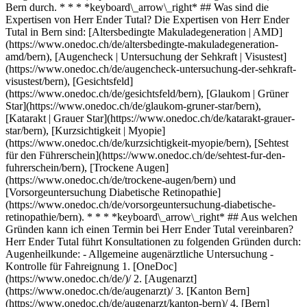
Bern durch. * * * *keyboard\_arrow\_right* ## Was sind die
Expertisen von Herr Ender Tutal? Die Expertisen von Herr Ender
Tutal in Bern sind: [Altersbedingte Makuladegeneration | AMD]
(https://www.onedoc.ch/de/altersbedingte-makuladegeneration-
amd/bern), [Augencheck | Untersuchung der Sehkraft | Visustest]
(https://www.onedoc.ch/de/augencheck-untersuchung-der-sehkraft-
visustest/bern), [Gesichtsfeld]
(https://www.onedoc.ch/de/gesichtsfeld/bern), [Glaukom | Grüner
Star](https://www.onedoc.ch/de/glaukom-gruner-star/bern),
[Katarakt | Grauer Star](https://www.onedoc.ch/de/katarakt-grauer-
star/bern), [Kurzsichtigkeit | Myopie]
(https://www.onedoc.ch/de/kurzsichtigkeit-myopie/bern), [Sehtest
für den Führerschein](https://www.onedoc.ch/de/sehtest-fur-den-
fuhrerschein/bern), [Trockene Augen]
(https://www.onedoc.ch/de/trockene-augen/bern) und
[Vorsorgeuntersuchung Diabetische Retinopathie]
(https://www.onedoc.ch/de/vorsorgeuntersuchung-diabetische-
retinopathie/bern). * * * *keyboard\_arrow\_right* ## Aus welchen
Gründen kann ich einen Termin bei Herr Ender Tutal vereinbaren?
Herr Ender Tutal führt Konsultationen zu folgenden Gründen durch:
Augenheilkunde: - Allgemeine augenärztliche Untersuchung -
Kontrolle für Fahreignung
1. [OneDoc](https://www.onedoc.ch/de/)/ 2. [Augenarzt](https://www.onedoc.ch/de/augenarzt)/ 3. [Kanton Bern](https://www.onedoc.ch/de/augenarzt/kanton-bern)/ 4. [Bern](https://www.onedoc.ch/de/augenarzt/bern)/ 5. Herr Ender Tutal ### Termin buchen bei Herr Ender Tutal Füllen Sie die folgenden Felder aus *check* Fachrichtung Augenheilkunde Augenheilkunde Wählen Sie eine Fachrichtung * * * 2 Behandlungsgrund Wählen Sie Ihren Behandlungsgrund * * * *touch\_app* Wählen Sie einen Termin *chevron\_left* Do. 06 Aug. *chevron\_right* Mehr Termine anzeigen Zeitfenster Termin buchen ### Laden Sie die OneDoc-App herunter Buchen Sie online einen Termin bei einem Arzt, Zahnarzt oder Therapeuten in Ihrer Nähe in der Schweiz. Mit der OneDoc-App können Sie alle Ihre medizinischen Termine von Ihrem Handy aus verwalten, jederzeit und überall. ![QR-Code, der zum Apple App Store oder Google Play leitet, um die OneDoc Patienten-App zu laden](https://www.onedoc.ch/assets/images/download-app-qr.jpeg) Scannen Sie den QR-Code, um die App herunterzuladen [![Laden Sie unsere App im App Store herunter!](https://www.onedoc.ch/assets/images/app-store-badge-de.svg)](https://apps.apple.com/ch/app/onedoc/id1592376413?l=fr)[![Laden Sie unsere App im Google Play Store herunter!](https://www.onedoc.ch/assets/images/google-play-badge-de.png)](https://play.google.com/store/apps/details?id=ch.onedoc.patient&hl=fr-CH) *keyboard\_arrow\_right* ## Verwandte Fachgebiete [Augenarzt in Bern](https://www.onedoc.ch/de/augenarzt/bern)[Augenarzt in Freiburg](https://www.onedoc.ch/de/augenarzt/freiburg)[Augenarzt in Solothurn](https://www.onedoc.ch/de/augenarzt/solothurn)[Augenarzt in Biel](https://www.onedoc.ch/de/augenarzt/biel)[Augenarzt in Urtenen-Schönbühl](https://www.onedoc.ch/de/augenarzt/urtenen-schonbuhl)[Augenarzt in Langenthal](https://www.onedoc.ch/de/augenarzt/langenthal)[Augenarzt in Thun](https://www.onedoc.ch/de/augenarzt/thun) *keyboard\_arrow\_right* ## Verwandte Expertisen [Altersbedingte Makuladegeneration | AMD in Bern](https://www.onedoc.ch/de/altersbedingte-makuladegeneration-amd/bern)[Altersbedingte Makuladegeneration | AMD in Solothurn](https://www.onedoc.ch/de/altersbedingte-makuladegeneration-amd/solothurn)[Altersbedingte Makuladegeneration | AMD in Urtenen-Schönbühl](https://www.onedoc.ch/de/altersbedingte-makuladegeneration-amd/urtenen-schonbuhl)[Altersbedingte Makuladegeneration | AMD in Langenthal](https://www.onedoc.ch/de/altersbedingte-makuladegeneration-amd/langenthal)[Altersbedingte Makuladegeneration | AMD in Grenchen SO](https://www.onedoc.ch/de/altersbedingte-makuladegeneration-amd/grenchen?state=SO)[Altersbedingte Makuladegeneration | AMD in Givisiez](https://www.onedoc.ch/de/altersbedingte-makuladegeneration-amd/givisiez)[Altersbedingte Makuladegeneration | AMD in Zollikofen](https://www.onedoc.ch/de/altersbedingte-makuladegeneration-amd/zollikofen)[Altersbedingte Makuladegeneration | AMD in Interlaken](https://www.onedoc.ch/de/altersbedingte-makuladegeneration-amd/interlaken)[Altersbedingte Makuladegeneration | AMD in Riaz](https://www.onedoc.ch/de/altersbedingte-makuladegeneration-amd/riaz)[Altersbedingte Makuladegeneration | AMD in Wolhusen](https://www.onedoc.ch/de/altersbedingte-makuladegeneration-amd/wolhusen)[Altersbedingte Makuladegeneration | AMD in Frutigen](https://www.onedoc.ch/de/altersbedingte-makuladegeneration-amd/frutigen)[Altersbedingte Makuladegeneration | AMD in Konolfingen](https://www.onedoc.ch/de/altersbedingte-makuladegeneration-amd/konolfingen)[Altersbedingte Makuladegeneration | AMD in Worb](https://www.onedoc.ch/de/altersbedingte-makuladegeneration-amd/worb)[Altersbedingte Makuladegeneration | AMD in Estavayer](https://www.onedoc.ch/de/altersbedingte-makuladegeneration-amd/estavayer)[Altersbedingte Makuladegeneration | AMD in Freiburg](https://www.onedoc.ch/de/altersbedingte-makuladegeneration-amd/freiburg)[Augencheck | Untersuchung der Sehkraft | Visustest in Bern](https://www.onedoc.ch/de/augencheck-untersuchung-der-sehkraft-visustest/bern)[Augencheck | Untersuchung der Sehkraft | Visustest in Solothurn](https://www.onedoc.ch/de/augencheck-untersuchung-der-sehkraft-visustest/solothurn)[Augencheck | Untersuchung der Sehkraft | Visustest in Thun](https://www.onedoc.ch/de/augencheck-untersuchung-der-sehkraft-visustest/thun)[Augencheck | Untersuchung der Sehkraft | Visustest in Biel](https://www.onedoc.ch/de/augencheck-untersuchung-der-sehkraft-visustest/biel)[Augencheck | Untersuchung der Sehkraft | Visustest in Urtenen-Schönbühl](https://www.onedoc.ch/de/augencheck-untersuchung-der-sehkraft-visustest/urtenen-schonbuhl)[Augencheck | Untersuchung der Sehkraft | Visustest in Neuenburg](https://www.onedoc.ch/de/augencheck-untersuchung-der-sehkraft-visustest/neuenburg) *keyboard\_arrow\_right* ## Beliebte Suchbegriffe [Hausarzt (Allgemeinmedizin) in Bern](https://www.onedoc.ch/de/hausarzt-allgemeinmedizin/bern)[Gynäkologe (Frauenarzt und Geburtshelfer) in Bern](https://www.onedoc.ch/de/gynakologe-frauenarzt-und-geburtshelfer/bern)[Physiotherapeut in Bern](https://www.onedoc.ch/de/physiotherapeut/bern)[Augenarzt in Bern](https://www.onedoc.ch/de/augenarzt/bern)[Facharzt für Allgemeine Innere Medizin in Bern](https://www.onedoc.ch/de/facharzt-fur-allgemeine-innere-medizin/bern)[Osteopath in Freiburg](https://www.onedoc.ch/de/osteopath/freiburg)[Hausarzt (Allgemeinmedizin) in Neuenburg](https://www.onedoc.ch/de/hausarzt-allgemeinmedizin/neuenburg)[Orthopädischer Chirurg in Bern](https://www.onedoc.ch/de/orthopadischer-chirurg/bern)[Medizinischer Masseur (Massage) in Bern](https://www.onedoc.ch/de/medizinischer-masseur-massage/bern)[Masseur (klassische Massage) in Bulle](https://www.onedoc.ch/de/masseur-klassische-massage/bulle)[Masseur (klassische Massage) in Freiburg](https://www.onedoc.ch/de/masseur-klassische-massage/freiburg)[Zahnarzt in Bern](https://www.onedoc.ch/de/zahnarzt/bern)[Physiotherapeut in Thun](https://www.onedoc.ch/de/physiotherapeut/thun)[Physiotherapeut in Freiburg](https://www.onedoc.ch/de/physiotherapeut/freiburg)[Hausarzt (Allgemeinmedizin) in Freiburg](https://www.onedoc.ch/de/hausarzt-allgemeinmedizin/freiburg)[Dentalhygieniker in Bern](https://www.onedoc.ch/de/dentalhygieniker/bern)[Physiotherapeut in Bulle](https://www.onedoc.ch/de/physiotherapeut/bulle)[Reflexologietherapeut in Freiburg](https://www.onedoc.ch/de/reflexologietherapeut/freiburg)[Hausarzt (Allgemeinmedizin) in Bulle](https://www.onedoc.ch/de/hausarzt-allgemeinmedizin/bulle)[Masseur (klassische Massage) in Bern](https://www.onedoc.ch/de/masseur-klassische-massage/bern)[Chiropraktor in Bern](https://www.onedoc.ch/de/chiropraktor/bern) *keyboard\_arrow\_right* ## Finden Sie einen Arzt oder Therapeuten [Ärzte- und Therapeutenverzeichnis](https://www.onedoc.ch/de/verzeichnis) [A](https://www.onedoc.ch/de/verzeichnis/A) [B](https://www.onedoc.ch/de/verzeichnis/B) [C](https://www.onedoc.ch/de/verzeichnis/C) [D](https://www.onedoc.ch/de/verzeichnis/D) [E](https://www.onedoc.ch/de/verzeichnis/E) [F](https://www.onedoc.ch/de/verzeichnis/F) [G](https://www.onedoc.ch/de/verzeichnis/G) [H](https://www.onedoc.ch/de/verzeichnis/H) [I](https://www.onedoc.ch/de/verzeichnis/I) [J](https://www.onedoc.ch/de/verzeichnis/J) [K](https://www.onedoc.ch/de/verzeichnis/K) [L](https://www.onedoc.ch/de/verzeichnis/L) [M](https://www.onedoc.ch/de/verzeichnis/M) [N](https://www.onedoc.ch/de/verzeichnis/N) [O](https://www.onedoc.ch/de/verzeichnis/O) [P](https://www.onedoc.ch/de/verzeichnis/P) [Q](https://www.onedoc.ch/de/verzeichnis/Q) [R](https://www.onedoc.ch/de/verzeichnis/R) [S](https://www.onedoc.ch/de/verzeichnis/S) [T](https://www.onedoc.ch/de/verzeichnis/T) [U](https://www.onedoc.ch/de/verzeichnis/U) [V](https://www.onedoc.ch/de/verzeichnis/V) [W](https://www.onedoc.ch/de/verzeichnis/W) [X](https://www.onedoc.ch/de/verzeichnis/X) [Y](https://www.onedoc.ch/de/verzeichnis/Y) [Z](https://www.onedoc.ch/de/verzeichnis/Z) ## OneDoc [Ich bin Gesundheitsfachperson](https://info.onedoc.ch/de/) [Über uns](https://info.onedoc.ch/de/unsere-mission/) [Presse](https://info.onedoc.ch/de/media/) [Karriere](https://career.onedoc.ch/de) [Datenschutzzentrum](https://privacy.onedoc.ch/de/) [Verwaltung der Cookies](javascript:Didomi.preferences.show%28%29) [Hilfezentrum](https://help.onedoc.ch/de/) ## Sprachen [Deutsch](https://www.onedoc.ch/de/augenarzt/bern/pc1e9/ender-tutal) [Français](https://www.onedoc.ch/fr/ophtalmologue/berne/pc1e9/ender-tutal) [Italiano](https://www.onedoc.ch/it/oculista/berna/pc1e9/ender-tutal) [English](https://www.onedoc.ch/en/ophthalmologist/bern/pc1e9/ender-tutal) ## Verwandte Fachgebiete [Augenarzt in Bern](https://www.onedoc.ch/de/augenarzt/bern) [Augenarzt in Freiburg](https://www.onedoc.ch/de/augenarzt/freiburg) [Augenarzt in Solothurn](https://www.onedoc.ch/de/augenarzt/solothurn) [Augenarzt in Biel](https://www.onedoc.ch/de/augenarzt/biel) [Augenarzt in Urtenen-Schönbühl](https://www.onedoc.ch/de/augenarzt/urtenen-schonbuhl) [Augenarzt in Langenthal](https://www.onedoc.ch/de/augenarzt/langenthal) [Augenarzt in Thun](https://www.onedoc.ch/de/augenarzt/thun) ## Verwandte Expertisen [Altersbedingte Makuladegeneration | AMD in Bern](https://www.onedoc.ch/de/altersbedingte-makuladegeneration-amd/bern) [Altersbedingte Makuladegeneration | AMD in Solothurn](https://www.onedoc.ch/de/altersbedingte-makuladegeneration-amd/solothurn) [Altersbedingte Makuladegeneration | AMD in Urtenen-Schönbühl](https://www.onedoc.ch/de/altersbedingte-makuladegeneration-amd/urtenen-schonbuhl) [Altersbedingte Makuladegeneration | AMD in Langenthal](https://www.onedoc.ch/de/altersbedingte-makuladegeneration-amd/langenthal) [Altersbedingte Makuladegeneration | AMD in Grenchen SO](https://www.onedoc.ch/de/altersbedingte-makuladegeneration-amd/grenchen?state=SO) [Altersbedingte Makuladegeneration | AMD in Givisiez](https://www.onedoc.ch/de/altersbedingte-ma