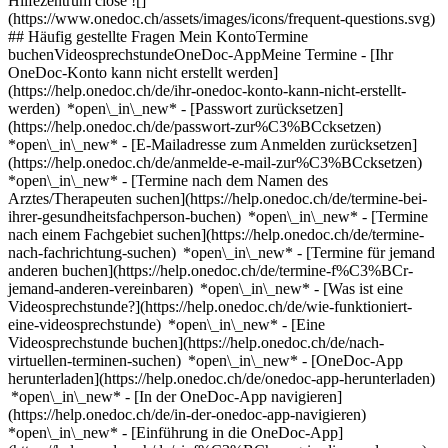
Hilfezentrum close ![]
(https://www.onedoc.ch/assets/images/icons/frequent-questions.svg)
## Häufig gestellte Fragen Mein KontoTermine
buchenVideosprechstundeOneDoc-AppMeine Termine - [Ihr
OneDoc-Konto kann nicht erstellt werden]
(https://help.onedoc.ch/de/ihr-onedoc-konto-kann-nicht-erstellt-
werden) *open\_in\_new* - [Passwort zurücksetzen]
(https://help.onedoc.ch/de/passwort-zur%C3%BCcksetzen)
*open\_in\_new* - [E-Mailadresse zum Anmelden zurücksetzen]
(https://help.onedoc.ch/de/anmelde-e-mail-zur%C3%BCcksetzen)
*open\_in\_new*
- [Termine nach dem Namen des
Arztes/Therapeuten suchen](https://help.onedoc.ch/de/termine-bei-
ihrer-gesundheitsfachperson-buchen) *open\_in\_new* - [Termine
nach einem Fachgebiet suchen](https://help.onedoc.ch/de/termine-
nach-fachrichtung-suchen) *open\_in\_new* - [Termine für jemand
anderen buchen](https://help.onedoc.ch/de/termine-f%C3%BCr-
jemand-anderen-vereinbaren) *open\_in\_new*
- [Was ist eine
Videosprechstunde?](https://help.onedoc.ch/de/wie-funktioniert-
eine-videosprechstunde) *open\_in\_new* - [Eine
Videosprechstunde buchen](https://help.onedoc.ch/de/nach-
virtuellen-terminen-suchen) *open\_in\_new*
- [OneDoc-App
herunterladen](https://help.onedoc.ch/de/onedoc-app-herunterladen)
*open\_in\_new* - [In der OneDoc-App navigieren]
(https://help.onedoc.ch/de/in-der-onedoc-app-navigieren)
*open\_in\_new* - [Einführung in die OneDoc-App]