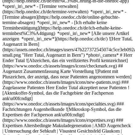
(https://help.onedoc.ch/de/einf%C3%BChrung-in-die-onedoc-app)
*open\_in\_new*
- [Termine verwalten]
(https://help.onedoc.ch/de/termine-verwalten) *open\_in\_new* -
[Termine absagen](https://help.onedoc.ch/de/online-gebuchte-
termine-absagen) *open\_in\_new* - [Ich erhalte keine
Terminbestätigung](https://help.onedoc.ch/de/ich-erhalte-keine-
terminbest%C3%A4tigung) *open\_in\_new* [Alle unsere Artikel
anzeigen *open\_in\_new*](https://help.onedoc.ch/de/) ![Herr Tutal,
Augenarzt in Bern]
(https://assets.onedoc.ch/images/users/47b227372545074c5ce3eb0
small.png "Herr Tutal, Augenarzt in Bern") *photo\_camera* # Herr
Ender Tutal ![Abzeichen, das ein verifiziertes Profil kennzeichnet]
(https://www.onedoc.ch/assets/images/icons/checkmark.svg) ##
Augenarzt Zusammenfassung Karte Vorstellung ![Patient mit
Pluszeichen, der anzeigt, dass neue Patienten angenommen werden]
(https://www.onedoc.ch/assets/images/icons/new-patients.svg) ###
Zugelassene Patienten Herr Ender Tutal akzeptiert neue Patienten !
[Aktenkoffer-Symbol, das die Fachgebiete der Fachperson
ank\u00fcndigt]
(https://www.onedoc.ch/assets/images/icons/specialties.svg) ###
Fachrichtungen Augenheilkunde ![Mikroskop-Symbol, das die
Expertisen der Fachperson ank\u00fcndigt]
(https://www.onedoc.ch/assets/images/icons/expertises.svg) ###
Expertisen Altersbedingte Makuladegeneration | AMD Augencheck
| Untersuchung der Sehkraft | Visustest Gesichtsfeld Glaukom |