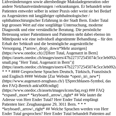
Lidveränderungen sowie altersbedingte Makuladegeneration oder
andere Netzhautveränderungen /-erkrankungen. Er behandelt seine
Patienten entweder selber in seiner Praxis oder weist sie bei Bedarf
zu Augenärzten mit langjähriger ophthalmologischer /
ophthalmochirurgischer Erfahrung in der Stadt Bern. Ender Tutal
legt grossen Wert auf eine sorgfältige Untersuchung, moderne
Diagnostik und eine verständliche Beratung. Die persönliche
Betreuung seiner Patientinnen und Patienten steht dabei ebenso im
Mittelpunkt wie eine individuell abgestimmte Behandlung – für den
Erhalt der Sehkraft und die bestmögliche augenärztliche
Versorgung. [*arrow\_drop\_down*Mehr anzeigen]
(https://www.onedoc.ch) [![Herr Tutal, Augenarzt in Bern]
(https://assets.onedoc.ch/images/users/47b227372545074c5ce3eb0
small.png "Herr Tutal, Augenarzt in Bern")]
(https://assets.onedoc.ch/images/users/47b227372545074c5ce3eb0
* * * #### Gesprochene Sprachen Deutsch, Türkisch, Französisch
und Englisch #### Website [Zur Website *open\_in\_new*]
(https://www.augenarzt-zeughaus.ch/) ![Sprechblasen-Symbol, das
den FAQ-Bereich ank\u00fcndigt]
(https://www.onedoc.ch/assets/images/icons/faq.svg) ### FAQ
*expand\_more* *keyboard\_arrow\_right* ## Wie lautet die
Adresse von Herr Ender Tutal? Herr Ender Tutal empfängt
Patienten hier: Zeughausgasse 29, 3011 Bern. * * *
*keyboard\_arrow\_right* ## Welche Sprachen werden von Herr
Ender Tutal gesprochen? Herr Ender Tutal behandelt Patienten auf