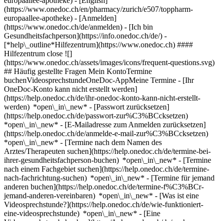
europaallee-apotheke) - [English]
(https://www.onedoc.ch/en/pharmacy/zurich/e507/toppharm-
europaallee-apotheke)
- [Anmelden]
(https://www.onedoc.ch/de/anmelden) - [Ich bin
Gesundheitsfachperson](https://info.onedoc.ch/de/)
-
[*help\_outline*Hilfezentrum](https://www.onedoc.ch) ####
Hilfezentrum close ![]
(https://www.onedoc.ch/assets/images/icons/frequent-questions.svg)
## Häufig gestellte Fragen Mein KontoTermine
buchenVideosprechstundeOneDoc-AppMeine Termine - [Ihr
OneDoc-Konto kann nicht erstellt werden]
(https://help.onedoc.ch/de/ihr-onedoc-konto-kann-nicht-erstellt-
werden) *open\_in\_new* - [Passwort zurücksetzen]
(https://help.onedoc.ch/de/passwort-zur%C3%BCcksetzen)
*open\_in\_new* - [E-Mailadresse zum Anmelden zurücksetzen]
(https://help.onedoc.ch/de/anmelde-e-mail-zur%C3%BCcksetzen)
*open\_in\_new*
- [Termine nach dem Namen des
Arztes/Therapeuten suchen](https://help.onedoc.ch/de/termine-bei-
ihrer-gesundheitsfachperson-buchen) *open\_in\_new* - [Termine
nach einem Fachgebiet suchen](https://help.onedoc.ch/de/termine-
nach-fachrichtung-suchen) *open\_in\_new* - [Termine für jemand
anderen buchen](https://help.onedoc.ch/de/termine-f%C3%BCr-
jemand-anderen-vereinbaren) *open\_in\_new*
- [Was ist eine
Videosprechstunde?](https://help.onedoc.ch/de/wie-funktioniert-
eine-videosprechstunde) *open\_in\_new* - [Eine