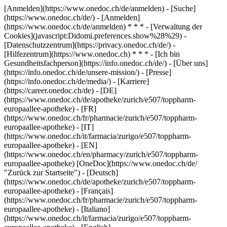
[Anmelden](https://www.onedoc.ch/de/anmelden) - [Suche]
(https://www.onedoc.ch/de/) - [Anmelden]
(https://www.onedoc.ch/de/anmelden) * * * - [Verwaltung der
Cookies](javascript:Didomi.preferences.show%28%29) -
[Datenschutzzentrum](https://privacy.onedoc.ch/de/) -
[Hilfezentrum](https://www.onedoc.ch) * * * - [Ich bin
Gesundheitsfachperson](https://info.onedoc.ch/de/) - [Über uns]
(https://info.onedoc.ch/de/unsere-mission/) - [Presse]
(https://info.onedoc.ch/de/media/) - [Karriere]
(https://career.onedoc.ch/de)
- [DE]
(https://www.onedoc.ch/de/apotheke/zurich/e507/toppharm-
europaallee-apotheke) - [FR]
(https://www.onedoc.ch/fr/pharmacie/zurich/e507/toppharm-
europaallee-apotheke) - [IT]
(https://www.onedoc.ch/it/farmacia/zurigo/e507/toppharm-
europaallee-apotheke) - [EN]
(https://www.onedoc.ch/en/pharmacy/zurich/e507/toppharm-
europaallee-apotheke) [OneDoc](https://www.onedoc.ch/de/
"Zurück zur Startseite") - [Deutsch]
(https://www.onedoc.ch/de/apotheke/zurich/e507/toppharm-
europaallee-apotheke) - [Français]
(https://www.onedoc.ch/fr/pharmacie/zurich/e507/toppharm-
europaallee-apotheke) - [Italiano]
(https://www.onedoc.ch/it/farmacia/zurigo/e507/toppharm-