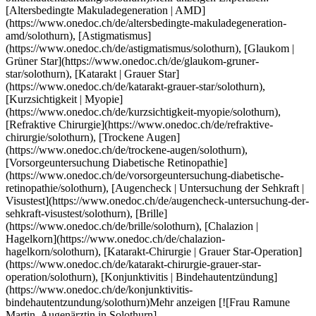
ie/solothurn), [Augencheck | Untersuchung der Sehkraft | Visustest](https://www.onedoc.ch/de/augencheck-untersuchung-der-sehkraft-visustest/solothurn), [Brille](https://www.onedoc.ch/de/brille/solothurn), [Chalazion | Hagelkorn](https://www.onedoc.ch/de/chalazion-hagelkorn/solothurn), [Katarakt-Chirurgie | Grauer Star-Operation](https://www.onedoc.ch/de/katarakt-chirurgie-grauer-star-operation/solothurn), [Konjunktivitis | Bindehautentzündung](https://www.onedoc.ch/de/konjunktivitis-bindehautentzundung/solothurn)Mehr anzeigen [![Frau Ramune Martin, Augenärztin in Solothurn](https://assets.onedoc.ch/images/users/c422e697bf39b68c2a3337ad7c2ae5f90e62af803fb9150384dab926696096bc-small.png "Frau Ramune Martin, Augenärztin in Solothurn")](https://www.onedoc.ch/de/augenarztin/solothurn/pcw45/ramune-martin) ### [Frau Ramune Martin](https://www.onedoc.ch/de/augenarztin/solothurn/pcw45/ramune-martin) ![Abzeichen, das ein verifiziertes Profil kennzeichnet](https://www.onedoc.ch/assets/images/icons/checkmark.svg) [Augenärztin](https://www.onedoc.ch/de/augenarzt/solothurn) [Pallas Solothurn](https://www.onedoc.ch/de/klinik/solothurn/e7m8/pallas-solothurn) Dornacherstrasse 26 4500 Solothurn ![Patient mit Pluszeichen, der anzeigt, dass neue Patienten angenommen werden](https://www.onedoc.ch/assets/images/icons/new-patients.svg)Akzeptiert neue Patienten [Termin buchen](https://www.onedoc.ch/de/augenarztin/solothurn/pcw45/ramune-martin) Expertisen:[Altersbedingte Makuladegeneration | AMD](https://www.onedoc.ch/de/altersbedingte-makuladegeneration-amd/solothurn), [Augencheck | Untersuchung der Sehkraft | Visustest](https://www.onedoc.ch/de/augencheck-untersuchung-der-sehkraft-visustest/solothurn), [Brille](https://www.onedoc.ch/de/brille/solothurn), [Katarakt | Grauer Star](https://www.onedoc.ch/de/katarakt-grauer-star/solothurn), [Konjunktivitis | Bindehautentzündung](https://www.onedoc.ch/de/konjunktivitis-bindehautentzundung/solothurn), [Kurzsichtigkeit | Myopie](https://www.onedoc.ch/de/kurzsichtigkeit-myopie/solothurn), [Trockene Augen](https://www.onedoc.ch/de/trockene-augen/solothurn), [Sehstörung](https://www.onedoc.ch/de/sehstorung/solothurn)Mehr anzeigen Expertisen:[Altersbedingte Makuladegeneration | AMD](https://www.onedoc.ch/de/altersbedingte-makuladegeneration-amd/solothurn), [Augencheck | Untersuchung der Sehkraft | Visustest](https://www.onedoc.ch/de/augencheck-untersuchung-der-sehkraft-visustest/solothurn), [Brille](https://www.onedoc.ch/de/brille/solothurn), [Katarakt | Grauer Star](https://www.onedoc.ch/de/katarakt-grauer-star/solothurn), [Konjunktivitis | Bindehautentzündung](https://www.onedoc.ch/de/konjunktivitis-bindehautentzundung/solothurn), [Kurzsichtigkeit | Myopie](https://www.onedoc.ch/de/kurzsichtigkeit-myopie/solothurn), [Trockene Augen](https://www.onedoc.ch/de/trockene-augen/solothurn), [Sehstörung](https://www.onedoc.ch/de/sehstorung/solothurn)Mehr anzeigen [![Dr. med. Rafael Lucena, Augenarzt in Solothurn](https://assets.onedoc.ch/images/users/855769c2ed30f946ec9b17b6db364d3e8749bd3bf76966fb5a31566e4a71bb6b-small.png "Dr. med. Rafael Lucena, Augenarzt in Solothurn")](https://www.onedoc.ch/de/augenarzt/solothurn/pcuwl/dr-med-rafael-lucena) ### [Dr. med. Rafael Lucena](https://www.onedoc.ch/de/augenarzt/solothurn/pcuwl/dr-med-rafael-lucena) [Augenarzt](https://www.onedoc.ch/de/augenarzt/solothurn) [Pallas Solothurn](https://www.onedoc.ch/de/klinik/solothurn/e7m8/pallas-solothurn) Dornacherstrasse 26 4500 Solothurn ![Patient mit Pluszeichen, der anzeigt, dass neue Patienten angenommen werden](https://www.onedoc.ch/assets/images/icons/new-patients.svg)Akzeptiert neue Patienten [Termin buchen](https://www.onedoc.ch/de/augenarzt/solothurn/pcuwl/dr-med-rafael-lucena) Expertisen:[Altersbedingte Makuladegeneration | AMD](https://www.onedoc.ch/de/altersbedingte-makuladegeneration-amd/solothurn), [Augencheck | Untersuchung der Sehkraft | Visustest](https://www.onedoc.ch/de/augencheck-untersuchung-der-sehkraft-visustest/solothurn), [Brille](https://www.onedoc.ch/de/brille/solothurn), [Chalazion | Hagelkorn](https://www.onedoc.ch/de/chalazion-hagelkorn/solothurn), [Funduskopie | Ophthalmoskopie | Augenspiegelung | Spaltlampenuntersuchung](https://www.onedoc.ch/de/funduskopie-ophthalmoskopie-augenspiegelung-spaltlampenuntersuchung/solothurn), [Gesichtsfeld](https://www.onedoc.ch/de/gesichtsfeld/solothurn), [Konjunktivitis | Bindehautentzündung](https://www.onedoc.ch/de/konjunktivitis-bindehautentzundung/solothurn), [Vorsorgeuntersuchung Diabetische Retinopathie](https://www.onedoc.ch/de/vorsorgeuntersuchung-diabetische-retinopathie/solothurn), [Sehstörung](https://www.onedoc.ch/de/sehstorung/solothurn), [Trockene Augen](https://www.onedoc.ch/de/trockene-augen/solothurn), [Astigmatismus](https://www.onedoc.ch/de/astigmatismus/solothurn), [Hordeolum | Gerstenkorn](https://www.onedoc.ch/de/hordeolum-gerstenkorn/solothurn), [Katarakt | Grauer Star](https://www.onedoc.ch/de/katarakt-grauer-star/solothurn), [Kurzsichtigkeit | Myopie](https://www.onedoc.ch/de/kurzsichtigkeit-myopie/solothurn), [Ophthalmo-Diabetologie](https://www.onedoc.ch/de/ophthalmo-diabetologie/solothurn), [Presbyopie | Alterssichtigkeit](https://www.onedoc.ch/de/presbyopie-alterssichtigkeit/solothurn), [Sehtest für den Führerschein](https://www.onedoc.ch/de/sehtest-fur-den-fuhrerschein/solothurn), [Uveitis](https://www.onedoc.ch/de/uveitis/solothurn)Mehr anzeigen Expertisen:[Altersbedingte Makuladegeneration | AMD](https://www.onedoc.ch/de/altersbedingte-makuladegeneration-amd/solothurn), [Augencheck | Untersuchung der Sehkraft | Visustest](https://www.onedoc.ch/de/augencheck-untersuchung-der-sehkraft-visustest/solothurn), [Brille](https://www.onedoc.ch/de/brille/solothurn), [Chalazion | Hagelkorn](https://www.onedoc.ch/de/chalazion-hagelkorn/solothurn), [Funduskopie | Ophthalmoskopie | Augenspiegelung | Spaltlampenuntersuchung](https://www.onedoc.ch/de/funduskopie-ophthalmoskopie-augenspiegelung-spaltlampenuntersuchung/solothurn), [Gesichtsfeld](https://www.onedoc.ch/de/gesichtsfeld/solothurn), [Konjunktivitis | Bindehautentzündung](https://www.onedoc.ch/de/konjunktivitis-bindehautentzundung/solothurn), [Vorsorgeuntersuchung Diabetische Retinopathie](https://www.onedoc.ch/de/vorsorgeuntersuchung-diabetische-retinopathie/solothurn), [Sehstörung](https://www.onedoc.ch/de/sehstorung/solothurn), [Trockene Augen](https://www.onedoc.ch/de/trockene-augen/solothurn), [Astigmatismus](https://www.onedoc.ch/de/astigmatismus/solothurn), [Hordeolum | Gerstenkorn](https://www.onedoc.ch/de/hordeolum-gerstenkorn/solothurn), [Katarakt | Grauer Star](https://www.onedoc.ch/de/katarakt-grauer-star/solothurn), [Kurzsichtigkeit | Myopie](https://www.onedoc.ch/de/kurzsichtigkeit-myopie/solothurn), [Ophthalmo-Diabetologie](https://www.onedoc.ch/de/ophthalmo-diabetologie/solothurn), [Presbyopie | Alterssichtigkeit](https://www.onedoc.ch/de/presbyopie-alterssichtigkeit/solothurn), [Sehtest für den Führerschein](https://www.onedoc.ch/de/sehtest-fur-den-fuhrerschein/solothurn), [Uveitis](https://www.onedoc.ch/de/uveitis/solothurn)Mehr anzeigen [![Dr. med. Anthia Papazoglou, Augenärztin in Urtenen-Schönbühl](https://assets.onedoc.ch/images/users/696370375ccf28dad6e5a3fcd96b494b3b2779b8c1be55d8f7330040cc85fd78-small.png "Dr. med. Anthia Papazoglou, Augenärztin in Urtenen-Schönbühl")](https://www.onedoc.ch/de/augenarztin/urtenen-schonbuhl/pcroc/dr-med-anthia-papazoglou) ### [Dr. med. Anthia Papazoglou](https://www.onedoc.ch/de/augenarztin/urtenen-schonbuhl/pcroc/dr-med-anthia-papazoglou) [Augenärztin](https://www.onedoc.ch/de/augenarzt/urtenen-schonbuhl) [KIRR AG - Augenzentrum Moossee](https://www.onedoc.ch/de/medizinische-praxis/urtenen-schonbuhl/e8mc/kirr-ag-augenzentrum-moossee) Zentrum 11a 3322 Urtenen-Schönbühl ![Patient mit Pluszeichen, der anzeigt, dass neue Patienten angenommen werden](https://www.onedoc.ch/assets/images/icons/new-patients.svg)Akzeptiert neue Patienten [Termin buchen](https://www.onedoc.ch/de/augenarztin/urtenen-schonbuhl/pcroc/dr-med-anthia-papazoglou) Expertisen:[Altersbedingte Makuladegeneration | AMD](https://www.onedoc.ch/de/altersbedingte-makuladegeneration-amd/urtenen-schonbuhl), [Augencheck | Untersuchung der Sehkraft | Visustest](https://www.onedoc.ch/de/augencheck-untersuchung-der-sehkraft-visustest/urtenen-schonbuhl), [Glaukom | Grüner Star](https://www.onedoc.ch/de/glaukom-gruner-star/urtenen-schonbuhl), [Katarakt | Grauer Star](https://www.onedoc.ch/de/katarakt-grauer-star/urtenen-schonbuhl), [Pädiatrische Ophthalmologie](https://www.onedoc.ch/de/padiatrische-ophthalmologie/urtenen-schonbuhl)Mehr anzeigen Expertisen:[Altersbedingte Makuladegeneration | AMD](https://www.onedoc.ch/de/altersbedingte-makuladegeneration-amd/urtenen-schonbuhl), [Augencheck | Untersuchung der Sehkraft | Visustest](https://www.onedoc.ch/de/augencheck-untersuchung-der-sehkraft-visustest/urtenen-schonbuhl), [Glaukom | Grüner Star](https://www.onedoc.ch/de/glaukom-gruner-star/urtenen-schonbuhl), [Katarakt | Grauer Star](https://www.onedoc.ch/de/katarakt-grauer-star/urtenen-schonbuhl), [Pädiatrische Ophthalmologie](https://www.onedoc.ch/de/padiatrische-ophthalmologie/urtenen-schonbuhl)Mehr anzeigen [![Herr Tjorge Maassen, Augenarzt in Zollikofen](https://assets.onedoc.ch/images/users/174bf2f4c51598020d952fd9f4cefc8836384f408525f5c21663042452753dc9-small.jpg "Herr Tjorge Maassen, Augenarzt in Zollikofen")](https://www.onedoc.ch/de/augenarzt/zollikofen/pc100/tjorge-maassen) ### [Herr Tjorge Maassen](https://www.onedoc.ch/de/augenarzt/zollikofen/pc100/tjorge-maassen) ![Abzeichen, das ein verifiziertes Profil kennzeichnet](https://www.onedoc.ch/assets/images/icons/checkmark.svg) [Augenarzt](https://www.onedoc.ch/de/augenarzt/zollikofen) [Augenärzte Zollikofen Zentrum Ziegelei](https://www.onedoc.ch/de/medizinisches-zentrum/zollikofen/e723/augenarzte-zollikofen-zentrum-ziegelei) Märitgasse 1 3052 Zollikofen ![Patient mit