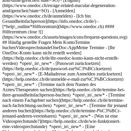
amd-dmle/grenchen?state=SO) - [English]
(https://www.onedoc.ch/en/age-related-macular-degeneration-
amd/grenchen?state=SO)
- [Anmelden]
(https://www.onedoc.ch/de/anmelden) - [Ich bin
Gesundheitsfachperson](https://info.onedoc.ch/de/)
-
[*help\_outline*Hilfezentrum](https://www.onedoc.ch) ####
Hilfezentrum close ![]
(https://www.onedoc.ch/assets/images/icons/frequent-questions.svg)
## Häufig gestellte Fragen Mein KontoTermine
buchenVideosprechstundeOneDoc-AppMeine Termine - [Ihr
OneDoc-Konto kann nicht erstellt werden]
(https://help.onedoc.ch/de/ihr-onedoc-konto-kann-nicht-erstellt-
werden) *open\_in\_new* - [Passwort zurücksetzen]
(https://help.onedoc.ch/de/passwort-zur%C3%BCcksetzen)
*open\_in\_new* - [E-Mailadresse zum Anmelden zurücksetzen]
(https://help.onedoc.ch/de/anmelde-e-mail-zur%C3%BCcksetzen)
*open\_in\_new*
- [Termine nach dem Namen des
Arztes/Therapeuten suchen](https://help.onedoc.ch/de/termine-bei-
ihrer-gesundheitsfachperson-buchen) *open\_in\_new* - [Termine
nach einem Fachgebiet suchen](https://help.onedoc.ch/de/termine-
nach-fachrichtung-suchen) *open\_in\_new* - [Termine für jemand
anderen buchen](https://help.onedoc.ch/de/termine-f%C3%BCr-
jemand-anderen-vereinbaren) *open\_in\_new*
- [Was ist eine
Videosprechstunde?](https://help.onedoc.ch/de/wie-funktioniert-
eine-videosprechstunde) *open\_in\_new* - [Eine