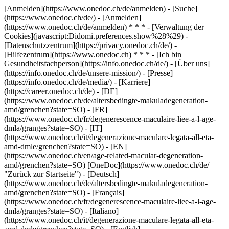
[Anmelden](https://www.onedoc.ch/de/anmelden) - [Suche]
(https://www.onedoc.ch/de/) - [Anmelden]
(https://www.onedoc.ch/de/anmelden) * * * - [Verwaltung der
Cookies](javascript:Didomi.preferences.show%28%29) -
[Datenschutzzentrum](https://privacy.onedoc.ch/de/) -
[Hilfezentrum](https://www.onedoc.ch) * * * - [Ich bin
Gesundheitsfachperson](https://info.onedoc.ch/de/) - [Über uns]
(https://info.onedoc.ch/de/unsere-mission/) - [Presse]
(https://info.onedoc.ch/de/media/) - [Karriere]
(https://career.onedoc.ch/de)
- [DE]
(https://www.onedoc.ch/de/altersbedingte-makuladegeneration-
amd/grenchen?state=SO) - [FR]
(https://www.onedoc.ch/fr/degenerescence-maculaire-liee-a-l-age-
dmla/granges?state=SO) - [IT]
(https://www.onedoc.ch/it/degenerazione-maculare-legata-all-eta-
amd-dmle/grenchen?state=SO) - [EN]
(https://www.onedoc.ch/en/age-related-macular-degeneration-
amd/grenchen?state=SO) [OneDoc](https://www.onedoc.ch/de/
"Zurück zur Startseite") - [Deutsch]
(https://www.onedoc.ch/de/altersbedingte-makuladegeneration-
amd/grenchen?state=SO) - [Français]
(https://www.onedoc.ch/fr/degenerescence-maculaire-liee-a-l-age-
dmla/granges?state=SO) - [Italiano]
(https://www.onedoc.ch/it/degenerazione-maculare-legata-all-eta-