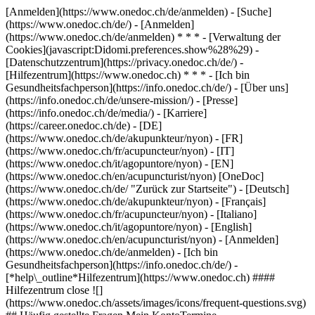
[Anmelden](https://www.onedoc.ch/de/anmelden) - [Suche]
(https://www.onedoc.ch/de/) - [Anmelden]
(https://www.onedoc.ch/de/anmelden) * * * - [Verwaltung der
Cookies](javascript:Didomi.preferences.show%28%29) -
[Datenschutzzentrum](https://privacy.onedoc.ch/de/) -
[Hilfezentrum](https://www.onedoc.ch) * * * - [Ich bin
Gesundheitsfachperson](https://info.onedoc.ch/de/) - [Über uns]
(https://info.onedoc.ch/de/unsere-mission/) - [Presse]
(https://info.onedoc.ch/de/media/) - [Karriere]
(https://career.onedoc.ch/de)
- [DE]
(https://www.onedoc.ch/de/akupunkteur/nyon) - [FR]
(https://www.onedoc.ch/fr/acupuncteur/nyon) - [IT]
(https://www.onedoc.ch/it/agopuntore/nyon) - [EN]
(https://www.onedoc.ch/en/acupuncturist/nyon) [OneDoc]
(https://www.onedoc.ch/de/ "Zurück zur Startseite") - [Deutsch]
(https://www.onedoc.ch/de/akupunkteur/nyon) - [Français]
(https://www.onedoc.ch/fr/acupuncteur/nyon) - [Italiano]
(https://www.onedoc.ch/it/agopuntore/nyon) - [English]
(https://www.onedoc.ch/en/acupuncturist/nyon)
- [Anmelden]
(https://www.onedoc.ch/de/anmelden) - [Ich bin
Gesundheitsfachperson](https://info.onedoc.ch/de/)
-
[*help\_outline*Hilfezentrum](https://www.onedoc.ch) ####
Hilfezentrum close ![]
(https://www.onedoc.ch/assets/images/icons/frequent-questions.svg)