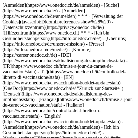
[Anmelden](https://www.onedoc.ch/de/anmelden) - [Suche]
(https://www.onedoc.ch/de/) - [Anmelden]
(https://www.onedoc.ch/de/anmelden) * * * - [Verwaltung der
Cookies](javascript:Didomi.preferences.show%28%29) -
[Datenschutzzentrum](https://privacy.onedoc.ch/de/) -
[Hilfezentrum](https://www.onedoc.ch) * * * - [Ich bin
Gesundheitsfachperson](https://info.onedoc.ch/de/) - [Über uns]
(https://info.onedoc.ch/de/unsere-mission/) - [Presse]
(https://info.onedoc.ch/de/media/) - [Karriere]
(https://career.onedoc.ch/de)
- [DE]
(https://www.onedoc.ch/de/aktualisierung-des-impfbuchs/stafa) -
[FR](https://www.onedoc.ch/fr/mise-a-jour-du-carnet-de-
vaccination/stafa) - [IT](https://www.onedoc.ch/it/controllo-del-
libretto-di-vaccinazione/stafa) - [EN]
(https://www.onedoc.ch/en/vaccination-booklet-update/stafa)
[OneDoc](https://www.onedoc.ch/de/ "Zurück zur Startseite") -
[Deutsch](https://www.onedoc.ch/de/aktualisierung-des-
impfbuchs/stafa) - [Français](https://www.onedoc.ch/fr/mise-a-jour-
du-carnet-de-vaccination/stafa) - [Italiano]
(https://www.onedoc.ch/it/controllo-del-libretto-di-
vaccinazione/stafa) - [English]
(https://www.onedoc.ch/en/vaccination-booklet-update/stafa)
-
[Anmelden](https://www.onedoc.ch/de/anmelden) - [Ich bin
Gesundheitsfachperson](https://info.onedoc.ch/de/)
-