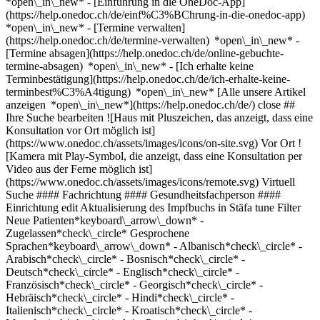
*open\_in\_new* - [Einführung in die OneDoc-App]
(https://help.onedoc.ch/de/einf%C3%BChrung-in-die-onedoc-app)
*open\_in\_new*
- [Termine verwalten](https://help.onedoc.ch/de/termine-verwalten) *open\_in\_new* - [Termine absagen](https://help.onedoc.ch/de/online-gebuchte-termine-absagen) *open\_in\_new* - [Ich erhalte keine Terminbestätigung](https://help.onedoc.ch/de/ich-erhalte-keine-terminbest%C3%A4tigung) *open\_in\_new* [Alle unsere Artikel anzeigen *open\_in\_new*](https://help.onedoc.ch/de/) close ## Ihre Suche bearbeiten ![Haus mit Pluszeichen, das anzeigt, dass eine Konsultation vor Ort möglich ist](https://www.onedoc.ch/assets/images/icons/on-site.svg) Vor Ort ![Kamera mit Play-Symbol, die anzeigt, dass eine Konsultation per Video aus der Ferne möglich ist](https://www.onedoc.ch/assets/images/icons/remote.svg) Virtuell Suche #### Fachrichtung #### Gesundheitsfachperson #### Einrichtung edit Aktualisierung des Impfbuchs in Stäfa tune Filter Neue Patienten*keyboard\_arrow\_down* - Zugelassen*check\_circle* Gesprochene Sprachen*keyboard\_arrow\_down* - Albanisch*check\_circle* - Arabisch*check\_circle* - Bosnisch*check\_circle* - Deutsch*check\_circle* - Englisch*check\_circle* - Französisch*check\_circle* - Georgisch*check\_circle* - Hebräisch*check\_circle* - Hindi*check\_circle* - Italienisch*check\_circle* - Kroatisch*check\_circle* - Mazedonisch*check\_circle* - Persisch*check\_circle* - Polnisch*check\_circle* - Portugiesisch*check\_circle* - Rumänisch*check\_circle* - Russisch*check\_circle* - Serbisch*check\_circle* - Spanisch*check\_circle* - Tamil*check\_circle* - Tschechisch*check\_circle* - Türkisch*check\_circle* - Vietnamesisch*check\_circle* Geschlecht*keyboard\_arrow\_down* - Weiblich*check\_circle* - Männlich*check\_circle* Netzwerk*keyboard\_arrow\_down* - ArgoMed*check\_circle* - doccare*check\_circle* - DocNet Säuliamt*check\_circle* - Medbase*check\_circle* Verfügbarkeit*keyboard\_arrow\_down* - Heute*check\_circle* - In den nächsten 3 Tagen*check\_circle* - In den nächsten 7 Tagen*check\_circle* - In den nächsten 14 Tagen*check\_circle* # __Aktualisierung des Impfbuchs__ in __Stäfa__: Buchen Sie heute Ihren Termin online ## 2 Ergebnisse in Stäfa [![MPA Hausarztpraxis Stäfa, Hausarzt (Allgemeinmedizin) in Stäfa](https://assets.onedoc.ch/images/users/616104f18867cb279a208d711a894d2d6e5aba2c770676f008ba6d866cf27d9c-small.png "MPA Hausarztpraxis Stäfa, Hausarzt (Allgemeinmedizin) in Stäfa")](https://www.onedoc.ch/de/hausarzt-allgemeinmedizin/stafa/pc09o/mpa-hausarztpraxis-stafa) ### [MPA Hausarztpraxis Stäfa](https://www.onedoc.ch/de/hausarzt-allgemeinmedizin/stafa/pc09o/mpa-hausarztpraxis-stafa) [Hausarzt (Allgemeinmedizin)](https://www.onedoc.ch/de/hausarzt-allgemeinmedizin/stafa) [Hausarztpraxis Stäfa](https://www.onedoc.ch/de/medizinische-praxis/stafa/ebedj/hausarztpraxis-stafa) Spittelstrasse 18 8712 Stäfa ![Patient mit Pluszeichen, der anzeigt, dass neue Patienten angenommen werden](https://www.onedoc.ch/assets/images/icons/new-patients.svg)Akzeptiert neue Patienten [Termin buchen](https://www.onedoc.ch/de/hausarzt-allgemeinmedizin/stafa/pc09o/mpa-hausarztpraxis-stafa) Expertisen: Aktualisierung des Impfbuchs, [Messung des Eisenspiegels | Ferritin](https://www.onedoc.ch/de/messung-des-eisenspiegels-ferritin/stafa), [Messung des Cholesterinspiegels | Blutfettwerte messen](https://www.onedoc.ch/de/messung-des-cholesterinspiegels-blutfettwerte-messen/stafa), [Messung des Blutdrucks](https://www.onedoc.ch/de/messung-des-blutdrucks/stafa)Mehr anzeigen *chevron\_left* Fr. 31 Juli *chevron\_right* Mehr Termine anzeigen *error\_outline* Beim Laden der Verfügbarkeiten ist ein Fehler aufgetreten [Erneut versuchen](https://www.onedoc.ch) Expertisen: Aktualisierung des Impfbuchs, [Messung des Eisenspiegels | Ferritin](https://www.onedoc.ch/de/messung-des-eisenspiegels-ferritin/stafa), [Messung des Cholesterinspiegels | Blutfettwerte messen](https://www.onedoc.ch/de/messung-des-cholesterinspiegels-blutfettwerte-messen/stafa), [Messung des Blutdrucks](https://www.onedoc.ch/de/messung-des-blutdrucks/stafa)Mehr anzeigen [![Dr. med. Magdalena Bujan, Neuraltherapeutin in Stäfa](https://assets.onedoc.ch/images/users/2670cc8a15e84ea1a830e71b74c8586cfe665358bd388ff8763d3babbe590c2c-small.jpg "Dr. med. Magdalena Bujan, Neuraltherapeutin in Stäfa")](https://www.onedoc.ch/de/neuraltherapeutin/stafa/pc09l/dr-med-magdalena-bujan) ### [Dr. med. Magdalena Bujan](https://www.onedoc.ch/de/neuraltherapeutin/stafa/pc09l/dr-med-magdalena-bujan) ![Abzeichen, das ein verifiziertes Profil kennzeichnet](https://www.onedoc.ch/assets/images/icons/checkmark.svg) [Neuraltherapeutin](https://www.onedoc.ch/de/neuraltherapeut/stafa) [Hausarztpraxis Stäfa](https://www.onedoc.ch/de/medizinische-praxis/stafa/ebedj/hausarztpraxis-stafa) Spittelstrasse 18 8712 Stäfa ![Patient mit Pluszeichen, der anzeigt, dass neue Patienten angenommen werden](https://www.onedoc.ch/assets/images/icons/new-patients.svg)Akzeptiert neue Patienten [Termin buchen](https://www.onedoc.ch/de/neuraltherapeutin/stafa/pc09l/dr-med-magdalena-bujan) Expertisen: Aktualisierung des Impfbuchs, [Messung des Eisenspiegels | Ferritin](https://www.onedoc.ch/de/messung-des-eisenspiegels-ferritin/stafa), [Messung des Cholesterinspiegels | Blutfettwerte messen](https://www.onedoc.ch/de/messung-des-cholesterinspiegels-blutfettwerte-messen/stafa), [Messung des Blutdrucks](https://www.onedoc.ch/de/messung-des-blutdrucks/stafa)Mehr anzeigen *chevron\_left* Fr. 31 Juli *chevron\_right* Mehr Termine anzeigen *error\_outline* Beim Laden der Verfügbarkeiten ist ein Fehler aufgetreten [Erneut versuchen](https://www.onedoc.ch) Expertisen: Aktualisierung des Impfbuchs, [Messung des Eisenspiegels | Ferritin](https://www.onedoc.ch/de/messung-des-eisenspiegels-ferritin/stafa), [Messung des Cholesterinspiegels | Blutfettwerte messen](https://www.onedoc.ch/de/messung-des-cholesterinspiegels-blutfettwerte-messen/stafa), [Messung des Blutdrucks](https://www.onedoc.ch/de/messung-des-blutdrucks/stafa)Mehr anzeigen ## __Aktualisierung des Impfbuchs__ in der Umgebung von __Stäfa__: Andere Gesundheitsfachpersonen können Online gebucht werden [![Bonamed - Hausarztpraxis Eidmatt, Medizinische Praxis in Wädenswil](https://assets.onedoc.ch/images/entities/9a3b96ed5765990986660b681b78a45540e55763ec1c0c73596860ceac21f916-small.png "Bonamed - Hausarztpraxis Eidmatt, Medizinische Praxis in Wädenswil")](https://www.onedoc.ch/de/medizinische-praxis/wadenswil/eba6s/bonamed-hausarztpraxis-eidmatt) ### [Bonamed - Hausarztpraxis Eidmatt](https://www.onedoc.ch/de/medizinische-praxis/wadenswil/eba6s/bonamed-hausarztpraxis-eidmatt) ![Abzeichen, das ein verifiziertes Profil kennzeichnet](https://www.onedoc.ch/assets/images/icons/checkmark.svg) Medizinische Praxis Eintrachtstrasse 16 8820 Wädenswil ![Patient mit Pluszeichen, der anzeigt, dass neue Patienten angenommen werden](https://www.onedoc.ch/assets/images/icons/new-patients.svg)Akzeptiert neue Patienten [Termin buchen](https://www.onedoc.ch/de/medizinische-praxis/wadenswil/eba6s/bonamed-hausarztpraxis-eidmatt) *chevron\_left* Fr. 31 Juli *chevron\_right* Mehr Termine anzeigen *error\_outline* Beim Laden der Verfügbarkeiten ist ein Fehler aufgetreten [Erneut versuchen](https://www.onedoc.ch) [![DROPA Apotheke Parfümerie Meilen, Apotheke in Meilen](https://assets.onedoc.ch/images/entities/edce6331d0b9be10d678defabb1e7bf7b5af93342d780f50490fb470e283037b-small.png "DROPA Apotheke Parfümerie Meilen, Apotheke in Meilen")](https://www.onedoc.ch/de/apotheke/meilen/ebddc/dropa-apotheke-parfumerie-meilen) ### [DROPA Apotheke Parfümerie Meilen](https://www.onedoc.ch/de/apotheke/meilen/ebddc/dropa-apotheke-parfumerie-meilen) ![Abzeichen, das ein verifiziertes Profil kennzeichnet](https://www.onedoc.ch/assets/images/icons/checkmark.svg) Apotheke Rosengartenstrasse 10 8706 Meilen ![Patient mit Pluszeichen, der anzeigt, dass neue Patienten angenommen werden](https://www.onedoc.ch/assets/images/icons/new-patients.svg)Akzeptiert neue Patienten [Termin buchen](https://www.onedoc.ch/de/apotheke/meilen/ebddc/dropa-apotheke-parfumerie-meilen) [![Prof. Dr. med. Oliver Michel Theusinger, Praktischer Arzt in Mönchaltorf](https://assets.onedoc.ch/images/users/ecdaf3845d8b49b479ba72834a352ccc74caeafafb237f6b2f75606b5838fec8-small.jpg "Prof. Dr. med. Oliver Michel Theusinger, Praktischer Arzt in Mönchaltorf")](https://www.onedoc.ch/de/hausarzt-allgemeinmedizin/monchaltorf/pcpgg/prof-dr-med-oliver-michel-theusinger) ### [Prof. Dr. med. Oliver Michel Theusinger](https://www.onedoc.ch/de/hausarzt-allgemeinmedizin/monchaltorf/pcpgg/prof-dr-med-oliver-michel-theusinger) ![Abzeichen, das ein verifiziertes Profil kennzeichnet](https://www.onedoc.ch/assets/images/icons/checkmark.svg) [Praktischer Arzt](https://www.onedoc.ch/de/hausarzt-allgemeinmedizin/monchaltorf) [Doktorhuus Mönchaltorf](https://www.onedoc.ch/de/gruppenpraxis/monchaltorf/ewqb/doktorhuus-monchaltorf) Lindhofstrasse 7 8617 Mönchaltorf ![Prof. Dr. med. Oliver Michel Theusinger ist bei doccare angeschlossen](https://assets.onedoc.ch/images/networks/logos/08f354aa80def8dd221905a645fd7c7875611ad5df4d9550e88571e3b6c93d43-small.png) ![Patient mit Pluszeichen, der anzeigt, dass neue Patienten angenommen werden](https://www.onedoc.ch/assets/images/icons/new-patients.svg)Akzeptiert neue Patienten [Termin buchen](https://www.onedoc.ch/de/hausarzt-allgemeinmedizin/monchaltorf/pcpgg/prof-dr-med-oliver-michel-theusinger) Expertisen:[Aktualisierung des Impfbuchs](https://www.onedoc.ch/de/aktualisierung-des-impfbuchs/monchaltorf), [Vorsorgeuntersuchung | Check up](https://www.onedoc.ch/de/vorsorgeuntersuchung-check-up/monchaltorf), [Blutentnahme | Blutprobe](https://www.onedoc.ch/de/blutentnahme-blutprobe/monchaltorf), [Impfberatung](https://www.onedoc.ch/de/impfberatung/monchaltorf), [Reiseberatung](https://www.onedoc.ch/de/reiseberatung/monchaltorf), [Verkehrsmedizinische Kontrolluntersuchung STUFE 1](https://www.onedoc.ch/de/verkehrsmedizinische-kon