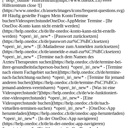
[*help\_outline*Hilfezentrum](https://www.onedoc.ch) ####
Hilfezentrum close ![]
(https://www.onedoc.ch/assets/images/icons/frequent-questions.svg)
## Häufig gestellte Fragen Mein KontoTermine
buchenVideosprechstundeOneDoc-AppMeine Termine - [Ihr
OneDoc-Konto kann nicht erstellt werden]
(https://help.onedoc.ch/de/ihr-onedoc-konto-kann-nicht-erstellt-
werden) *open\_in\_new* - [Passwort zurücksetzen]
(https://help.onedoc.ch/de/passwort-zur%C3%BCcksetzen)
*open\_in\_new* - [E-Mailadresse zum Anmelden zurücksetzen]
(https://help.onedoc.ch/de/anmelde-e-mail-zur%C3%BCcksetzen)
*open\_in\_new*
- [Termine nach dem Namen des
Arztes/Therapeuten suchen](https://help.onedoc.ch/de/termine-bei-
ihrer-gesundheitsfachperson-buchen) *open\_in\_new* - [Termine
nach einem Fachgebiet suchen](https://help.onedoc.ch/de/termine-
nach-fachrichtung-suchen) *open\_in\_new* - [Termine für jemand
anderen buchen](https://help.onedoc.ch/de/termine-f%C3%BCr-
jemand-anderen-vereinbaren) *open\_in\_new*
- [Was ist eine
Videosprechstunde?](https://help.onedoc.ch/de/wie-funktioniert-
eine-videosprechstunde) *open\_in\_new* - [Eine
Videosprechstunde buchen](https://help.onedoc.ch/de/nach-
virtuellen-terminen-suchen) *open\_in\_new*
- [OneDoc-App
herunterladen](https://help.onedoc.ch/de/onedoc-app-herunterladen)
*open\_in\_new* - [In der OneDoc-App navigieren]
(https://help.onedoc.ch/de/in-der-onedoc-app-navigieren)